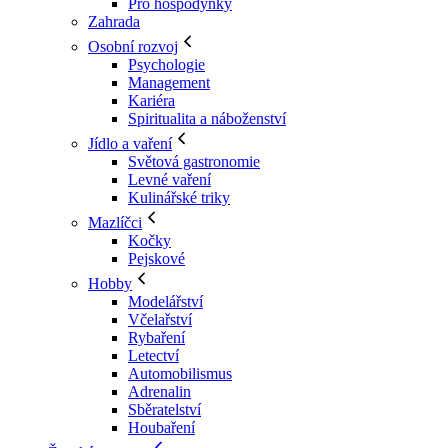
Pro hospodyňky
Zahrada
Osobní rozvoj
Psychologie
Management
Kariéra
Spiritualita a náboženství
Jídlo a vaření
Světová gastronomie
Levné vaření
Kulinářské triky
Mazlíčci
Kočky
Pejskové
Hobby
Modelářství
Včelařství
Rybaření
Letectví
Automobilismus
Adrenalin
Sběratelství
Houbaření