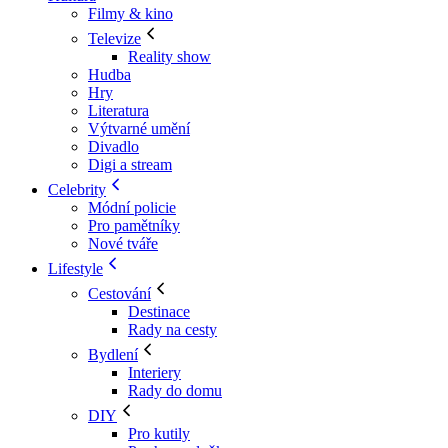
Filmy & kino
Televize
Reality show
Hudba
Hry
Literatura
Výtvarné umění
Divadlo
Digi a stream
Celebrity
Módní policie
Pro pamětníky
Nové tváře
Lifestyle
Cestování
Destinace
Rady na cesty
Bydlení
Interiery
Rady do domu
DIY
Pro kutily