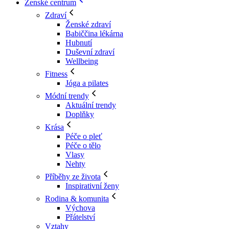
Ženské centrum
Zdraví
Ženské zdraví
Babiččina lékárna
Hubnutí
Duševní zdraví
Wellbeing
Fitness
Jóga a pilates
Módní trendy
Aktuální trendy
Doplňky
Krása
Péče o pleť
Péče o tělo
Vlasy
Nehty
Příběhy ze života
Inspirativní ženy
Rodina & komunita
Výchova
Přátelství
Vztahy