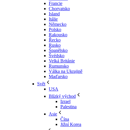
Francie
Chorvatsko
Island
Itálie
Německo
Polsko
Rakousko
Řecko
Rusko
Španělsko
Švédsko
Velká Británie
Rumunsko
Válka na Ukrajině
Maďarsko
Svět
USA
Blízký východ
Izrael
Palestina
Asie
Čína
Jižní Korea