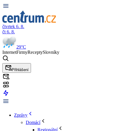
čtvrtek 6. 8.
čt 6. 8.
29°C
Internet
Firmy
Recepty
Slovníky
Přihlášení
Zprávy
Domácí
Regionální