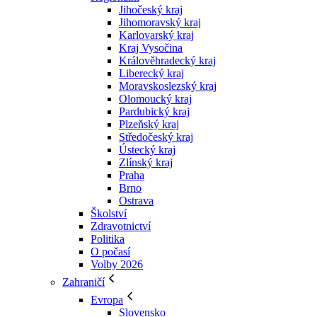
Jihočeský kraj
Jihomoravský kraj
Karlovarský kraj
Kraj Vysočina
Králověhradecký kraj
Liberecký kraj
Moravskoslezský kraj
Olomoucký kraj
Pardubický kraj
Plzeňský kraj
Středočeský kraj
Ústecký kraj
Zlínský kraj
Praha
Brno
Ostrava
Školství
Zdravotnictví
Politika
O počasí
Volby 2026
Zahraničí
Evropa
Slovensko