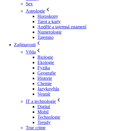
Sex
Astrologie
Horoskopy
Tarot a karty
Andělé a tajemná znamení
Numerologie
Tajemno
Zajímavosti
Věda
Biologie
Ekologie
Fyzika
Geografie
Historie
Chemie
Jazykověda
Vesmír
IT a technologie
Digital
Mobil
Technologie
Trendy
True crime