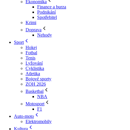
Ekonomika
Finance a burza
Podnikání
Spotřebitel
Krimi
Doprava
Nehody
Sport
Hokej
Fotbal
Tenis
Lyžování
Cyklistika
Atletika
Bojové sporty
ZOH 2026
Basketbal
NBA
Motosport
F1
Auto-moto
Elektromobily
Kultura