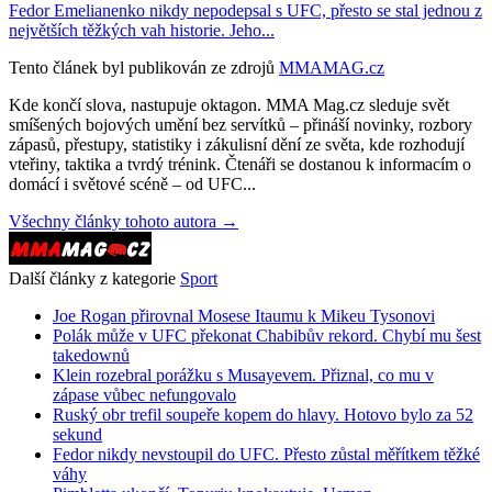
Fedor Emelianenko nikdy nepodepsal s UFC, přesto se stal jednou z
největších těžkých vah historie. Jeho...
Tento článek byl publikován ze zdrojů
MMAMAG.cz
Kde končí slova, nastupuje oktagon. MMA Mag.cz sleduje svět
smíšených bojových umění bez servítků – přináší novinky, rozbory
zápasů, přestupy, statistiky i zákulisní dění ze světa, kde rozhodují
vteřiny, taktika a tvrdý trénink. Čtenáři se dostanou k informacím o
domácí i světové scéně – od UFC...
Všechny články tohoto autora →
Další články z kategorie
Sport
Joe Rogan přirovnal Mosese Itaumu k Mikeu Tysonovi
Polák může v UFC překonat Chabibův rekord. Chybí mu šest
takedownů
Klein rozebral porážku s Musayevem. Přiznal, co mu v
zápase vůbec nefungovalo
Ruský obr trefil soupeře kopem do hlavy. Hotovo bylo za 52
sekund
Fedor nikdy nevstoupil do UFC. Přesto zůstal měřítkem těžké
váhy