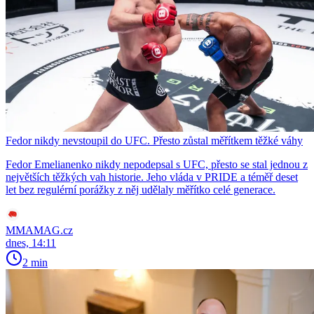
Fedor nikdy nevstoupil do UFC. Přesto zůstal měřítkem těžké váhy
Fedor Emelianenko nikdy nepodepsal s UFC, přesto se stal jednou z
největších těžkých vah historie. Jeho vláda v PRIDE a téměř deset
let bez regulérní porážky z něj udělaly měřítko celé generace.
MMAMAG.cz
dnes, 14:11
2 min