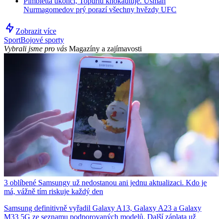
Pimbletta ukončí, Topuriu knokautuje. Usman
Nurmagomedov prý porazí všechny hvězdy UFC
Zobrazit více
Sport
Bojové sporty
Vybrali jsme pro vás
Magazíny a zajímavosti
3 oblíbené Samsungy už nedostanou ani jednu aktualizaci. Kdo je
má, vážně tím riskuje každý den
Samsung definitivně vyřadil Galaxy A13, Galaxy A23 a Galaxy
M33 5G ze seznamu podporovaných modelů. Další záplata už