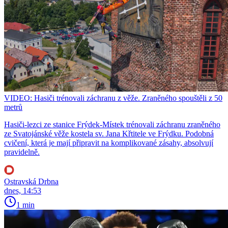
VIDEO: Hasiči trénovali záchranu z věže. Zraněného spouštěli z 50
metrů
Hasiči-lezci ze stanice Frýdek-Místek trénovali záchranu zraněného
ze Svatojánské věže kostela sv. Jana Křtitele ve Frýdku. Podobná
cvičení, která je mají připravit na komplikované zásahy, absolvují
pravidelně.
Ostravská Drbna
dnes, 14:53
1 min