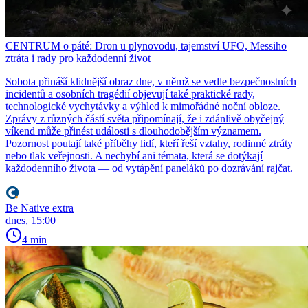
CENTRUM o páté: Dron u plynovodu, tajemství UFO, Messiho
ztráta i rady pro každodenní život
Sobota přináší klidnější obraz dne, v němž se vedle bezpečnostních
incidentů a osobních tragédií objevují také praktické rady,
technologické vychytávky a výhled k mimořádné noční obloze.
Zprávy z různých částí světa připomínají, že i zdánlivě obyčejný
víkend může přinést události s dlouhodobějším významem.
Pozornost poutají také příběhy lidí, kteří řeší vztahy, rodinné ztráty
nebo tlak veřejnosti. A nechybí ani témata, která se dotýkají
každodenního života — od vytápění paneláků po dozrávání rajčat.
Be Native extra
dnes, 15:00
4 min