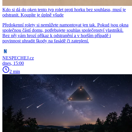
Kdo si dá do oken tento typ rolet proti horku bez souhlasu, musí je
odstranit. Koupíte je úplně všude
Předokenní rolety si nemůžete namontovat jen tak. Pokud jsou okna
společnou částí domu, potřebujete souhlas společenství vlastníků.
Bez něj vám hrozí příkaz k odstranění a v horším případě i
povinnost uhradit škody na fasádě či zateplení.
NESPECHEJ.cz
dnes, 15:00
2 min