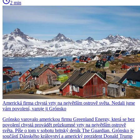
2 min
Americká firma chystá vrty na největším ostrově světa. Nedali jsme
vám povolení, varuje ji Grónsko
Grónsko varovalo americkou firmu Greenland Energy, která se bez
povolení chystá provádět průzkumné vrty na největším ostrově
světa. Píše o tom v sobotu britský deník The Guardian. Grónsko je
součástí Dánského království a americký prezident Donald Trump