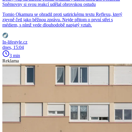
Sněmovny si svou reakcí udělal obrovskou ostudu
Tomio Okamura se ohradil proti satirickému textu Reflexu, který
zjevně četl jako běžnou zprávu. Nejde přitom o první střet s
médiem, s nímž vede dlouhodobě napjatý vztah.
In-lifestyle.cz
dnes, 15:04
3 min
Reklama