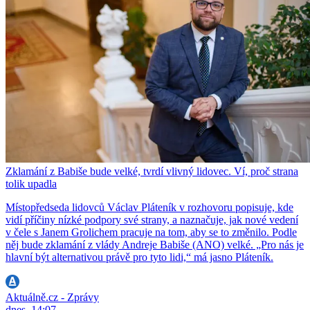
Zklamání z Babiše bude velké, tvrdí vlivný lidovec. Ví, proč strana
tolik upadla
Místopředseda lidovců Václav Pláteník v rozhovoru popisuje, kde
vidí příčiny nízké podpory své strany, a naznačuje, jak nové vedení
v čele s Janem Grolichem pracuje na tom, aby se to změnilo. Podle
něj bude zklamání z vlády Andreje Babiše (ANO) velké. „Pro nás je
hlavní být alternativou právě pro tyto lidi,“ má jasno Pláteník.
Aktuálně.cz - Zprávy
dnes, 14:07