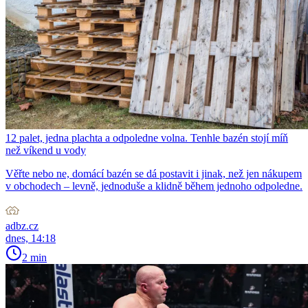
12 palet, jedna plachta a odpoledne volna. Tenhle bazén stojí míň
než víkend u vody
Věřte nebo ne, domácí bazén se dá postavit i jinak, než jen nákupem
v obchodech – levně, jednoduše a klidně během jednoho odpoledne.
adbz.cz
dnes, 14:18
2 min