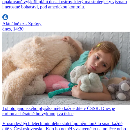
opakovaně vyjádřil přání dostat ostrov, který má strategický význam
i nerostné bohatství, pod americkou kontrolu.
Aktuálně.cz - Zprávy
dnes, 14:30
Tohoto japonského plyšáka mělo každé dítě v ČSSR. Dnes je
raritou a sběratelé ho vykupují za tisíce
V osmdesátých letech minulého století po něm toužilo snad každé
dítě v Československu. Kdo ho neměl vystaveného na poličce nebo