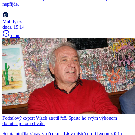
nepřijde.
Mobify.cz
dnes, 15:14
5 min
Fotbalový expert Vízek ztratil řeč. Sparta ho svým výkonem
donutila jenom chválit
Sparta otočila zápas 3. předkola Ligy mistrů proti Lyonu z 0:1 na