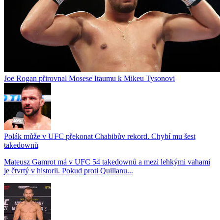
Joe Rogan přirovnal Mosese Itaumu k Mikeu Tysonovi
Polák může v UFC překonat Chabibův rekord. Chybí mu šest
takedownů
Mateusz Gamrot má v UFC 54 takedownů a mezi lehkými vahami
je čtvrtý v historii. Pokud proti Quillanu...