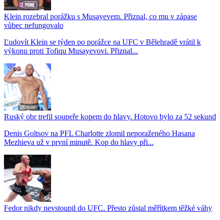
Klein rozebral porážku s Musayevem. Přiznal, co mu v zápase
vůbec nefungovalo
Ľudovít Klein se týden po porážce na UFC v Bělehradě vrátil k
výkonu proti Tofiqu Musayevovi. Přiznal...
Ruský obr trefil soupeře kopem do hlavy. Hotovo bylo za 52 sekund
Denis Goltsov na PFL Charlotte zlomil neporaženého Hasana
Mezhieva už v první minutě. Kop do hlavy při...
Fedor nikdy nevstoupil do UFC. Přesto zůstal měřítkem těžké váhy