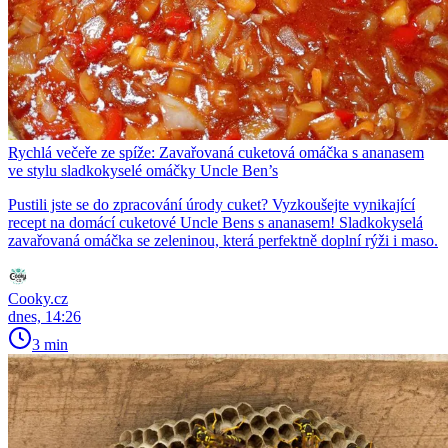
Rychlá večeře ze spíže: Zavařovaná cuketová omáčka s ananasem
ve stylu sladkokyselé omáčky Uncle Ben’s
Pustili jste se do zpracování úrody cuket? Vyzkoušejte vynikající
recept na domácí cuketové Uncle Bens s ananasem! Sladkokyselá
zavařovaná omáčka se zeleninou, která perfektně doplní rýži i maso.
Cooky.cz
dnes, 14:26
3 min