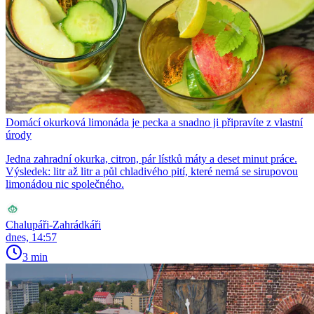
Domácí okurková limonáda je pecka a snadno ji připravíte z vlastní
úrody
Jedna zahradní okurka, citron, pár lístků máty a deset minut práce.
Výsledek: litr až litr a půl chladivého pití, které nemá se sirupovou
limonádou nic společného.
Chalupáři-Zahrádkáři
dnes, 14:57
3 min