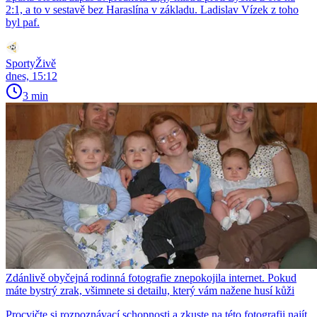
2:1, a to v sestavě bez Haraslína v základu. Ladislav Vízek z toho
byl paf.
SportyŽivě
dnes, 15:12
3 min
Zdánlivě obyčejná rodinná fotografie znepokojila internet. Pokud
máte bystrý zrak, všimnete si detailu, který vám nažene husí kůži
Procvičte si rozpoznávací schopnosti a zkuste na této fotografii najít