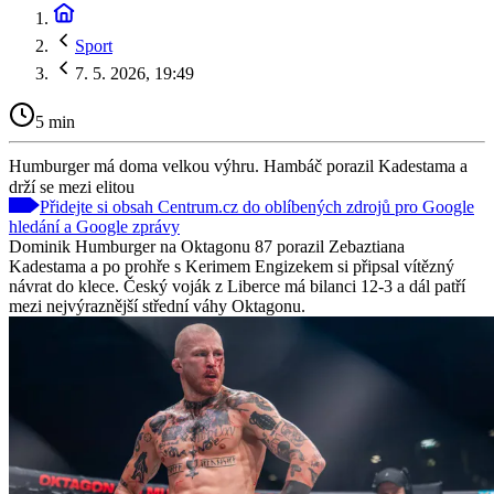
Sport
7. 5. 2026, 19:49
5 min
Humburger má doma velkou výhru. Hambáč porazil Kadestama a
drží se mezi elitou
Přidejte si obsah Centrum.cz do oblíbených zdrojů pro Google
hledání a Google zprávy
Dominik Humburger na Oktagonu 87 porazil Zebaztiana
Kadestama a po prohře s Kerimem Engizekem si připsal vítězný
návrat do klece. Český voják z Liberce má bilanci 12-3 a dál patří
mezi nejvýraznější střední váhy Oktagonu.