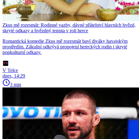
Zkus mě rozesmát: Rodinné vazby, dávné přátelství hlavních hvězd,
skryté odkazy a hvězdný tenista v roli herce
Romantická komedie Zkus mě rozesmát baví diváky havajským
prostředím. Zákulisí odkrývá propojení hereckých rodin i skryté
popkulturní odkazy.
V Telce
dnes, 14:29
3 min