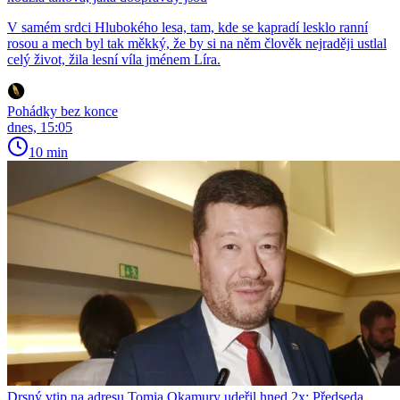
V samém srdci Hlubokého lesa, tam, kde se kapradí lesklo ranní
rosou a mech byl tak měkký, že by si na něm člověk nejraději ustlal
celý život, žila lesní víla jménem Líra.
Pohádky bez konce
dnes, 15:05
10 min
Drsný vtip na adresu Tomia Okamury udeřil hned 2x: Předseda