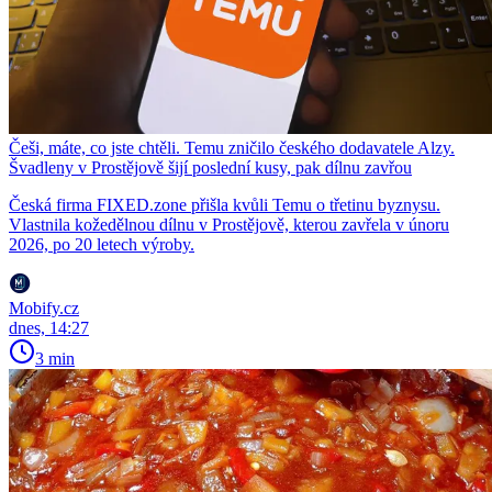
Češi, máte, co jste chtěli. Temu zničilo českého dodavatele Alzy.
Švadleny v Prostějově šijí poslední kusy, pak dílnu zavřou
Česká firma FIXED.zone přišla kvůli Temu o třetinu byznysu.
Vlastnila kožedělnou dílnu v Prostějově, kterou zavřela v únoru
2026, po 20 letech výroby.
Mobify.cz
dnes, 14:27
3 min