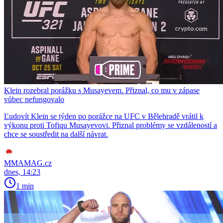
Klein rozebral porážku s Musayevem. Přiznal, co mu v zápase
vůbec nefungovalo
Ľudovít Klein se týden po porážce na UFC v Bělehradě vrátil k
výkonu proti Tofiqu Musayevovi. Přiznal problémy se vzdáleností a
chce se soustředit na další návrat.
MMAMAG.cz
dnes, 14:23
1 min