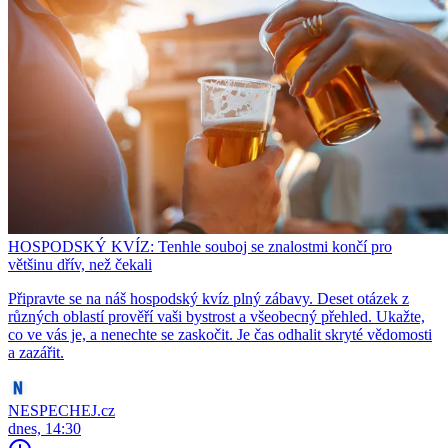
HOSPODSKÝ KVÍZ: Tenhle souboj se znalostmi končí pro
většinu dřív, než čekali
Připravte se na náš hospodský kvíz plný zábavy. Deset otázek z
různých oblastí prověří vaši bystrost a všeobecný přehled. Ukažte,
co ve vás je, a nenechte se zaskočit. Je čas odhalit skryté vědomosti
a zazářit.
NESPECHEJ.cz
dnes, 14:30