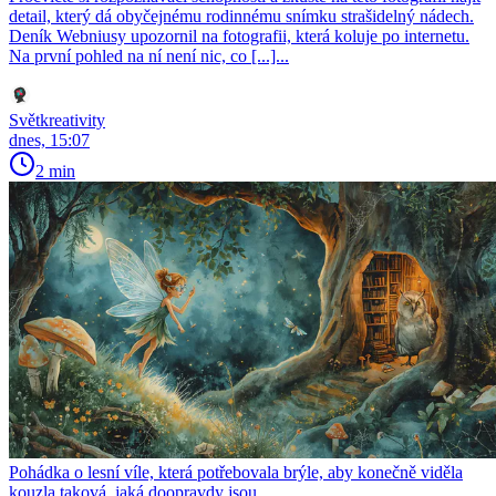
detail, který dá obyčejnému rodinnému snímku strašidelný nádech.
Deník Webniusy upozornil na fotografii, která koluje po internetu.
Na první pohled na ní není nic, co [...]...
Světkreativity
dnes, 15:07
2 min
Pohádka o lesní víle, která potřebovala brýle, aby konečně viděla
kouzla taková, jaká doopravdy jsou