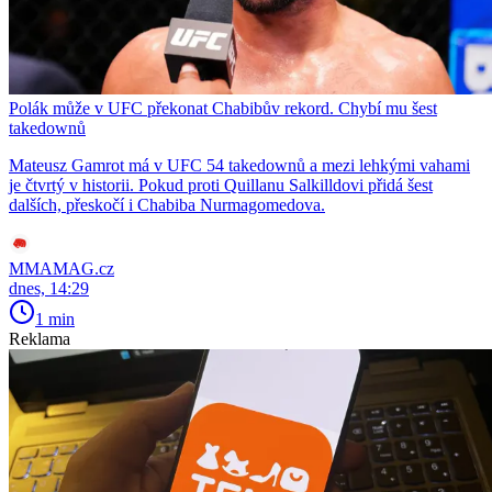
Polák může v UFC překonat Chabibův rekord. Chybí mu šest
takedownů
Mateusz Gamrot má v UFC 54 takedownů a mezi lehkými vahami
je čtvrtý v historii. Pokud proti Quillanu Salkilldovi přidá šest
dalších, přeskočí i Chabiba Nurmagomedova.
MMAMAG.cz
dnes, 14:29
1 min
Reklama