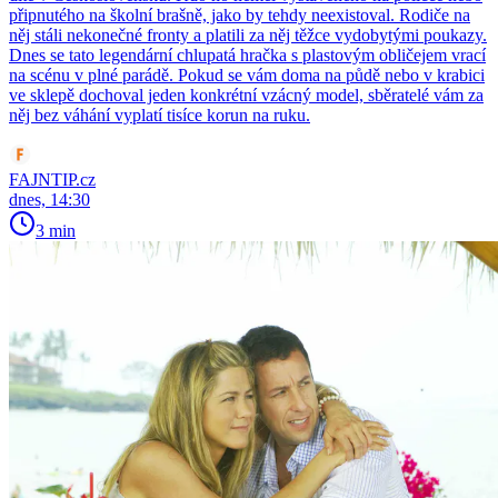
připnutého na školní brašně, jako by tehdy neexistoval. Rodiče na
něj stáli nekonečné fronty a platili za něj těžce vydobytými poukazy.
Dnes se tato legendární chlupatá hračka s plastovým obličejem vrací
na scénu v plné parádě. Pokud se vám doma na půdě nebo v krabici
ve sklepě dochoval jeden konkrétní vzácný model, sběratelé vám za
něj bez váhání vyplatí tisíce korun na ruku.
FAJNTIP.cz
dnes, 14:30
3 min