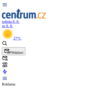
sobota 8. 8.
so 8. 8.
27°C
Přihlášení
Reklama