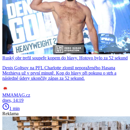
Ruský obr trefil soupeře kopem do hlavy. Hotovo bylo za 52 sekund
Denis Goltsov na PFL Charlotte zlomil neporaženého Hasana
Mezhieva už v první minutě. Kop do hlavy při pokusu o strh a
následné údery ukončily zápas za 52 sekund.
MMAMAG.cz
dnes, 14:19
1 min
Reklama