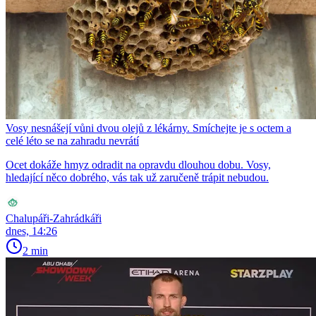
Vosy nesnášejí vůni dvou olejů z lékárny. Smíchejte je s octem a
celé léto se na zahradu nevrátí
Ocet dokáže hmyz odradit na opravdu dlouhou dobu. Vosy,
hledající něco dobrého, vás tak už zaručeně trápit nebudou.
Chalupáři-Zahrádkáři
dnes, 14:26
2 min