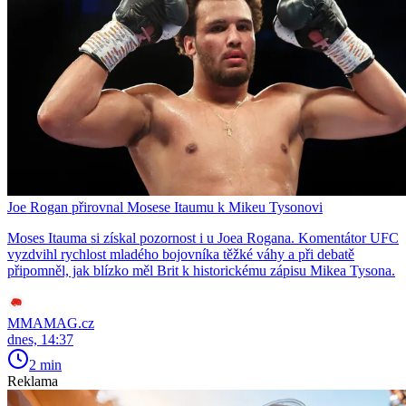
Joe Rogan přirovnal Mosese Itaumu k Mikeu Tysonovi
Moses Itauma si získal pozornost i u Joea Rogana. Komentátor UFC
vyzdvihl rychlost mladého bojovníka těžké váhy a při debatě
připomněl, jak blízko měl Brit k historickému zápisu Mikea Tysona.
MMAMAG.cz
dnes, 14:37
2 min
Reklama