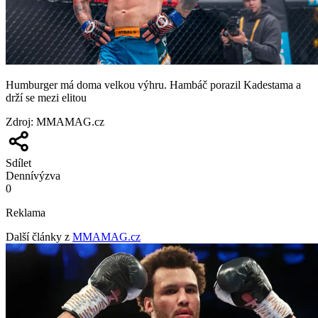
Humburger má doma velkou výhru. Hambáč porazil Kadestama a
drží se mezi elitou
Zdroj
:
MMAMAG.cz
Sdílet
Denní
výzva
0
Reklama
Další články z
MMAMAG.cz