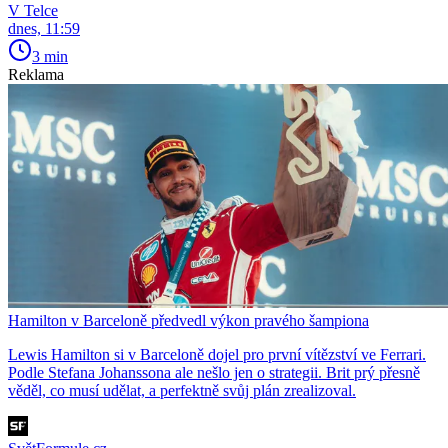
V Telce
dnes, 11:59
3 min
Reklama
Hamilton v Barceloně předvedl výkon pravého šampiona
Lewis Hamilton si v Barceloně dojel pro první vítězství ve Ferrari.
Podle Stefana Johanssona ale nešlo jen o strategii. Brit prý přesně
věděl, co musí udělat, a perfektně svůj plán zrealizoval.