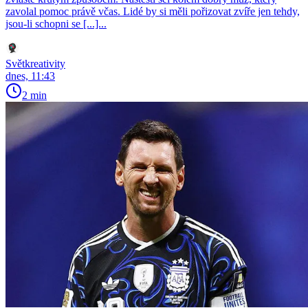
zavolal pomoc právě včas. Lidé by si měli pořizovat zvíře jen tehdy,
jsou-li schopni se [...]...
Světkreativity
dnes, 11:43
2 min