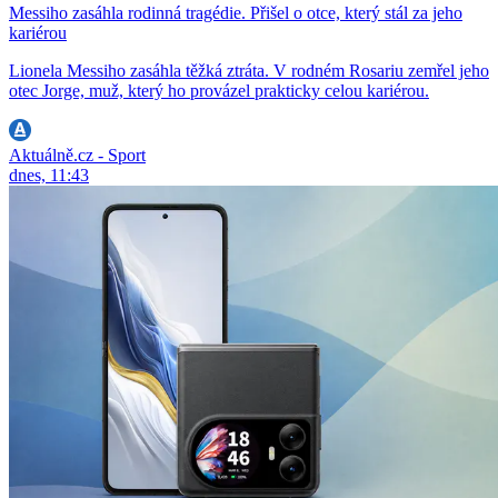
Messiho zasáhla rodinná tragédie. Přišel o otce, který stál za jeho
kariérou
Lionela Messiho zasáhla těžká ztráta. V rodném Rosariu zemřel jeho
otec Jorge, muž, který ho provázel prakticky celou kariérou.
Aktuálně.cz - Sport
dnes, 11:43