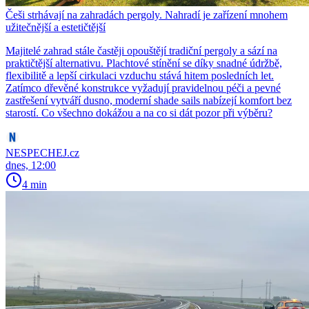
Češi strhávají na zahradách pergoly. Nahradí je zařízení mnohem
užitečnější a estetičtější
Majitelé zahrad stále častěji opouštějí tradiční pergoly a sází na
praktičtější alternativu. Plachtové stínění se díky snadné údržbě,
flexibilitě a lepší cirkulaci vzduchu stává hitem posledních let.
Zatímco dřevěné konstrukce vyžadují pravidelnou péči a pevné
zastřešení vytváří dusno, moderní shade sails nabízejí komfort bez
starostí. Co všechno dokážou a na co si dát pozor při výběru?
NESPECHEJ.cz
dnes, 12:00
4 min