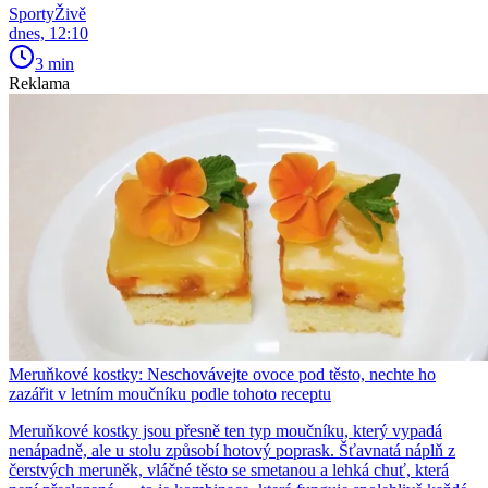
SportyŽivě
dnes, 12:10
3 min
Reklama
Meruňkové kostky: Neschovávejte ovoce pod těsto, nechte ho
zazářit v letním moučníku podle tohoto receptu
Meruňkové kostky jsou přesně ten typ moučníku, který vypadá
nenápadně, ale u stolu způsobí hotový poprask. Šťavnatá náplň z
čerstvých meruněk, vláčné těsto se smetanou a lehká chuť, která