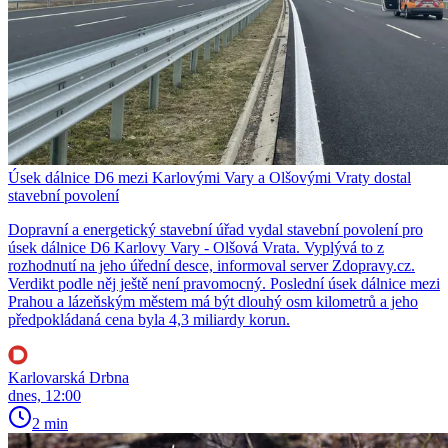
Úsek dálnice D6 mezi Karlovými Vary a Olšovými Vraty dostal
stavební povolení
Dopravní a energetický stavební úřad vydal stavební povolení pro
úsek dálnice D6 Karlovy Vary - Olšová Vrata. Vyplývá to z
rozhodnutí na jeho úřední desce, informoval server Zdopravy.cz.
Verdikt podle něj ještě není pravomocný. Poslední úsek dálnice mezi
Prahou a lázeňským městem má být dlouhý osm kilometrů a jeho
předpokládaná cena byla 4,3 miliardy korun.
Karlovarská Drbna
dnes, 12:00
2 min