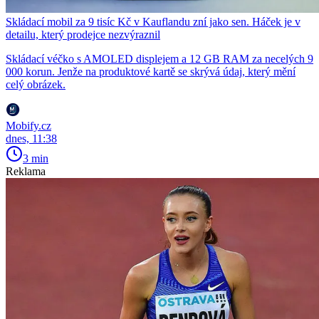
Skládací mobil za 9 tisíc Kč v Kauflandu zní jako sen. Háček je v
detailu, který prodejce nezvýraznil
Skládací véčko s AMOLED displejem a 12 GB RAM za necelých 9
000 korun. Jenže na produktové kartě se skrývá údaj, který mění
celý obrázek.
Mobify.cz
dnes, 11:38
3 min
Reklama