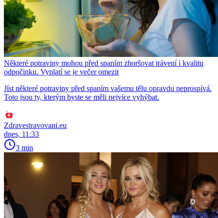
Některé potraviny mohou před spaním zhoršovat trávení i kvalitu
odpočinku. Vyplatí se je večer omezit
Jíst některé potraviny před spaním vašemu tělu opravdu neprospívá.
Toto jsou ty, kterým byste se měli nejvíce vyhýbat.
Zdravestravovani.eu
dnes, 11:33
3 min