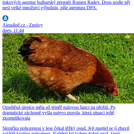
tiskových agentur bulharský premiér Rumen Radev. Dron podle něj
nesl velké množství výbušnin, píše agentura DPA.
Aktuálně.cz - Zprávy
dnes, 11:44
Opuštěná slepice měla už téměř nulovou šanci na přežití. Po
dramatické záchraně vyšla najevo pravda, která situaci ještě
zkomplikovala
Slepičku pohozenou v lese čekal těžký osud. Její majitel se jí zbavil
zvláště krutým způsobem. Naštěstí šel kolem dobrý muž, který