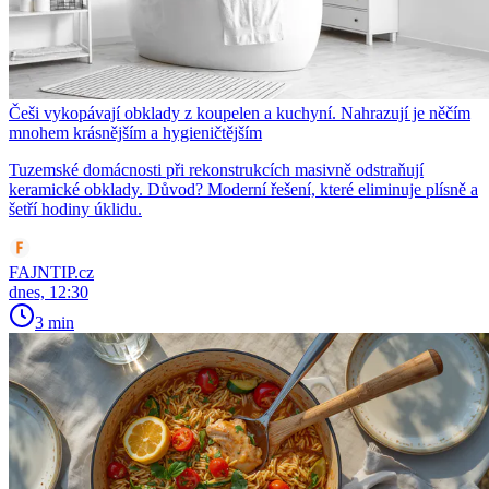
Češi vykopávají obklady z koupelen a kuchyní. Nahrazují je něčím
mnohem krásnějším a hygieničtějším
Tuzemské domácnosti při rekonstrukcích masivně odstraňují
keramické obklady. Důvod? Moderní řešení, které eliminuje plísně a
šetří hodiny úklidu.
FAJNTIP.cz
dnes, 12:30
3 min