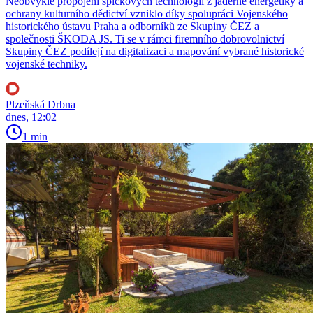
Neobvyklé propojení špičkových technologií z jaderné energetiky a
ochrany kulturního dědictví vzniklo díky spolupráci Vojenského
historického ústavu Praha a odborníků ze Skupiny ČEZ a
společnosti ŠKODA JS. Ti se v rámci firemního dobrovolnictví
Skupiny ČEZ podílejí na digitalizaci a mapování vybrané historické
vojenské techniky.
Plzeňská Drbna
dnes, 12:02
1 min