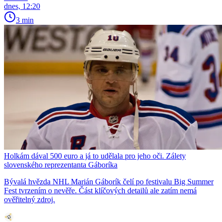
dnes, 12:20
3 min
Holkám dával 500 euro a já to udělala pro jeho oči. Zálety
slovenského reprezentanta Gáboríka
Bývalá hvězda NHL Marián Gáborík čelí po festivalu Big Summer
Fest tvrzením o nevěře. Část klíčových detailů ale zatím nemá
ověřitelný zdroj.