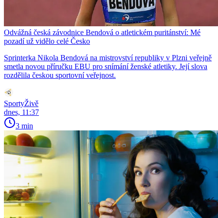
Odvážná česká závodnice Bendová o atletickém puritánství: Mé
pozadí už vidělo celé Česko
Sprinterka Nikola Bendová na mistrovství republiky v Plzni veřejně
smetla novou příručku EBU pro snímání ženské atletiky. Její slova
rozdělila českou sportovní veřejnost.
SportyŽivě
dnes, 11:37
3 min