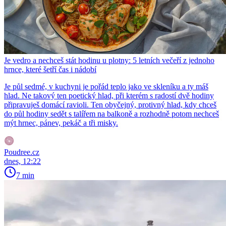
Je vedro a nechceš stát hodinu u plotny: 5 letních večeří z jednoho
hrnce, které šetří čas i nádobí
Je půl sedmé, v kuchyni je pořád teplo jako ve skleníku a ty máš
hlad. Ne takový ten poetický hlad, při kterém s radostí dvě hodiny
připravuješ domácí ravioli. Ten obyčejný, protivný hlad, kdy chceš
do půl hodiny sedět s talířem na balkoně a rozhodně potom nechceš
mýt hrnec, pánev, pekáč a tři misky.
Poudree.cz
dnes, 12:22
7 min