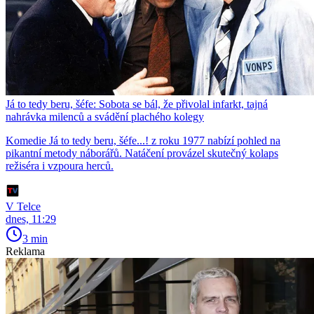
Já to tedy beru, šéfe: Sobota se bál, že přivolal infarkt, tajná
nahrávka milenců a svádění plachého kolegy
Komedie Já to tedy beru, šéfe...! z roku 1977 nabízí pohled na
pikantní metody náborářů. Natáčení provázel skutečný kolaps
režiséra i vzpoura herců.
V Telce
dnes, 11:29
3 min
Reklama