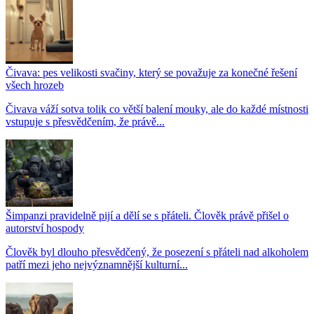
Čivava: pes velikosti svačiny, který se považuje za konečné řešení
všech hrozeb
Čivava váží sotva tolik co větší balení mouky, ale do každé místnosti
vstupuje s přesvědčením, že právě...
Šimpanzi pravidelně pijí a dělí se s přáteli. Člověk právě přišel o
autorství hospody
Člověk byl dlouho přesvědčený, že posezení s přáteli nad alkoholem
patří mezi jeho nejvýznamnější kulturní...