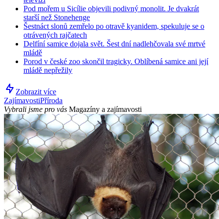
Pod mořem u Sicílie objevili podivný monolit. Je dvakrát
starší než Stonehenge
Šestnáct slonů zemřelo po otravě kyanidem, spekuluje se o
otrávených rajčatech
Delfíní samice dojala svět. Šest dní nadlehčovala své mrtvé
mládě
Porod v české zoo skončil tragicky. Oblíbená samice ani její
mládě nepřežily
Zobrazit více
Zajímavosti
Příroda
Vybrali jsme pro vás
Magazíny a zajímavosti