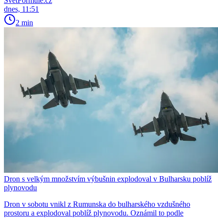
SvětFormule.cz
dnes, 11:51
2 min
Dron s velkým množstvím výbušnin explodoval v Bulharsku poblíž
plynovodu
Dron v sobotu vnikl z Rumunska do bulharského vzdušného
prostoru a explodoval poblíž plynovodu. Oznámil to podle