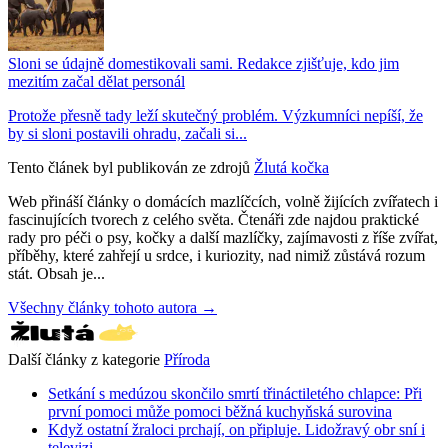
Sloni se údajně domestikovali sami. Redakce zjišťuje, kdo jim
mezitím začal dělat personál
Protože přesně tady leží skutečný problém. Výzkumníci nepíší, že
by si sloni postavili ohradu, začali si...
Tento článek byl publikován ze zdrojů
Žlutá kočka
Web přináší články o domácích mazlíčcích, volně žijících zvířatech i
fascinujících tvorech z celého světa. Čtenáři zde najdou praktické
rady pro péči o psy, kočky a další mazlíčky, zajímavosti z říše zvířat,
příběhy, které zahřejí u srdce, i kuriozity, nad nimiž zůstává rozum
stát. Obsah je...
Všechny články tohoto autora →
Další články z kategorie
Příroda
Setkání s medúzou skončilo smrtí třináctiletého chlapce: Při
první pomoci může pomoci běžná kuchyňská surovina
Když ostatní žraloci prchají, on připluje. Lidožravý obr sní i
televizi