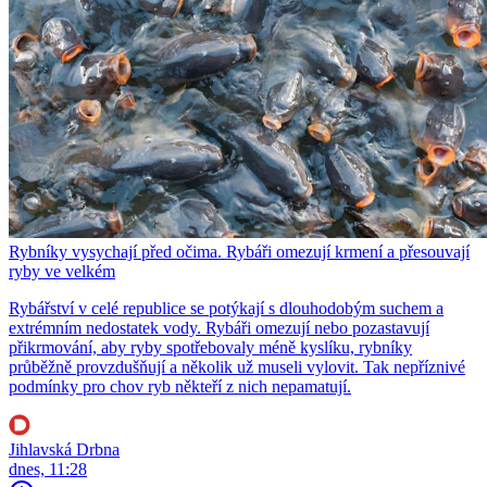
Rybníky vysychají před očima. Rybáři omezují krmení a přesouvají
ryby ve velkém
Rybářství v celé republice se potýkají s dlouhodobým suchem a
extrémním nedostatek vody. Rybáři omezují nebo pozastavují
přikrmování, aby ryby spotřebovaly méně kyslíku, rybníky
průběžně provzdušňují a několik už museli vylovit. Tak nepříznivé
podmínky pro chov ryb někteří z nich nepamatují.
Jihlavská Drbna
dnes, 11:28