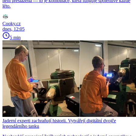
není přeslazená — to je kombinace, která funguje spolehlivě každé
léto.
Cooky.cz
dnes, 12:05
5 min
Jaderní experti zachraňují historii. Vytvářejí digitální dvojče
legendárního tanku