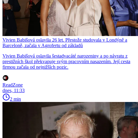
Vivien Babišová oslavila 26 let. Přestože studovala v Londýně a
Barceloně, začala v Agrofertu od základů
Vivien Babišová oslavila šestadvacáté narozeniny a po návratu z
prestižních škol překvapuje svým pracovním nasazením. Její cesta
firmou začala od nejnižších pozic.
ReadZone
dnes, 11:33
2 min