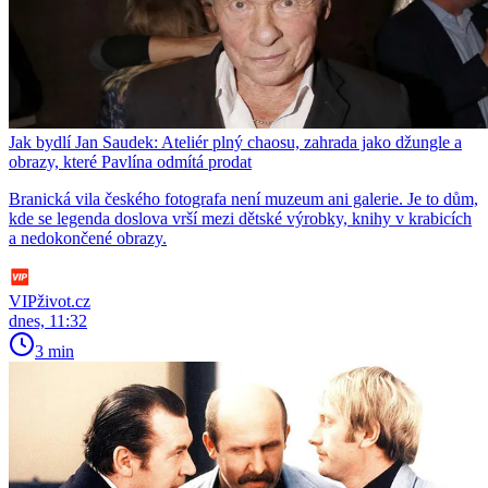
Jak bydlí Jan Saudek: Ateliér plný chaosu, zahrada jako džungle a
obrazy, které Pavlína odmítá prodat
Branická vila českého fotografa není muzeum ani galerie. Je to dům,
kde se legenda doslova vrší mezi dětské výrobky, knihy v krabicích
a nedokončené obrazy.
VIPživot.cz
dnes, 11:32
3 min