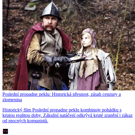
Poslední propadne peklu: Historická přesnost, zásah cenzury a
zlomenina
Historický film Poslední propadne peklu kombinuje pohádku s
krutou realitou doby. Zákulisí natáčení odkrývá kruté zranění i zákaz
od mocných komunistů.