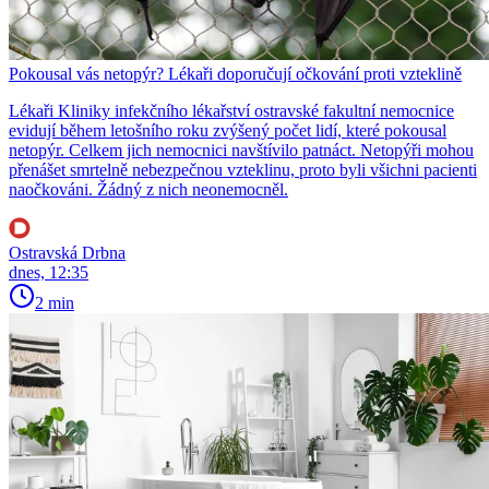
Pokousal vás netopýr? Lékaři doporučují očkování proti vzteklině
Lékaři Kliniky infekčního lékařství ostravské fakultní nemocnice
evidují během letošního roku zvýšený počet lidí, které pokousal
netopýr. Celkem jich nemocnici navštívilo patnáct. Netopýři mohou
přenášet smrtelně nebezpečnou vzteklinu, proto byli všichni pacienti
naočkováni. Žádný z nich neonemocněl.
Ostravská Drbna
dnes, 12:35
2 min