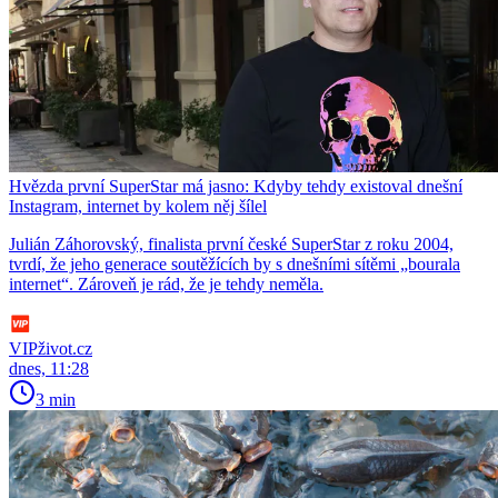
Hvězda první SuperStar má jasno: Kdyby tehdy existoval dnešní
Instagram, internet by kolem něj šílel
Julián Záhorovský, finalista první české SuperStar z roku 2004,
tvrdí, že jeho generace soutěžících by s dnešními sítěmi „bourala
internet“. Zároveň je rád, že je tehdy neměla.
VIPživot.cz
dnes, 11:28
3 min