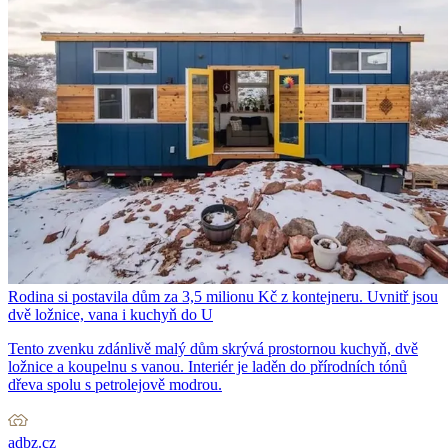
Rodina si postavila dům za 3,5 milionu Kč z kontejneru. Uvnitř jsou
dvě ložnice, vana i kuchyň do U
Tento zvenku zdánlivě malý dům skrývá prostornou kuchyň, dvě
ložnice a koupelnu s vanou. Interiér je laděn do přírodních tónů
dřeva spolu s petrolejově modrou.
adbz.cz