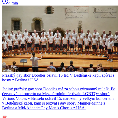
4 min
Pražský gay sbor Doodles oslavil 15 let. V Betlémské kapli zpíval s
hosty z Berlína i USA
Jediný pražský gay sbor Doodles má za sebou významný milník. Po
červnovém koncertu na Mezinárodním festivalu LGBTQ+ sborů
Various Voices v Bruselu oslavil 15. narozeniny velkým koncertem
v Betlémské kapli, kam si pozval i gay sbory Männer-Minne z
Berlína a Mid-Atlantic Gay Men’s Chorus z USA.