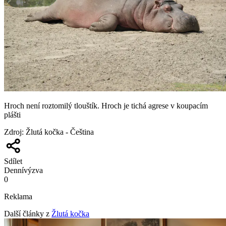
Hroch není roztomilý tlouštík. Hroch je tichá agrese v koupacím
plášti
Zdroj
:
Žlutá kočka - Čeština
Sdílet
Denní
výzva
0
Reklama
Další články z
Žlutá kočka