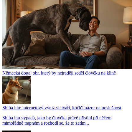
Německá doga: obr, který by nejraději seděl člověku na klíně
Shiba inu: internetový výraz ve tváři, kočičí názor na poslušnost
Shiba inu vypadá, jako by člověka právě přistihl při něčem
mimořádně trapném a rozhodl se, že to zatím...