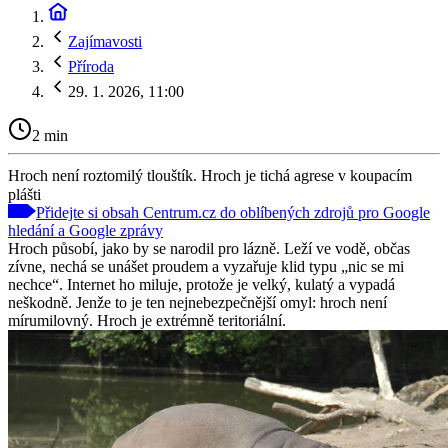
Zajímavosti
Příroda
29. 1. 2026, 11:00
2 min
Hroch není roztomilý tlouštík. Hroch je tichá agrese v koupacím
plášti
Přidejte si obsah Centrum.cz do oblíbených zdrojů pro Google
hledání a Google zprávy
Hroch působí, jako by se narodil pro lázně. Leží ve vodě, občas
zívne, nechá se unášet proudem a vyzařuje klid typu „nic se mi
nechce“. Internet ho miluje, protože je velký, kulatý a vypadá
neškodně. Jenže to je ten nejnebezpečnější omyl: hroch není
mírumilovný. Hroch je extrémně teritoriální.