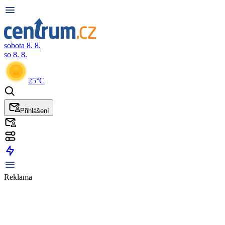
sobota 8. 8.
so 8. 8.
25°C
Přihlášení
Reklama