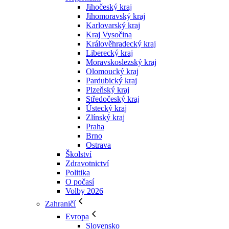
Jihočeský kraj
Jihomoravský kraj
Karlovarský kraj
Kraj Vysočina
Králověhradecký kraj
Liberecký kraj
Moravskoslezský kraj
Olomoucký kraj
Pardubický kraj
Plzeňský kraj
Středočeský kraj
Ústecký kraj
Zlínský kraj
Praha
Brno
Ostrava
Školství
Zdravotnictví
Politika
O počasí
Volby 2026
Zahraničí
Evropa
Slovensko