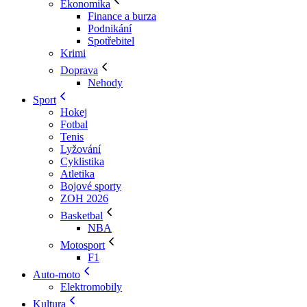
Ekonomika
Finance a burza
Podnikání
Spotřebitel
Krimi
Doprava
Nehody
Sport
Hokej
Fotbal
Tenis
Lyžování
Cyklistika
Atletika
Bojové sporty
ZOH 2026
Basketbal
NBA
Motosport
F1
Auto-moto
Elektromobily
Kultura