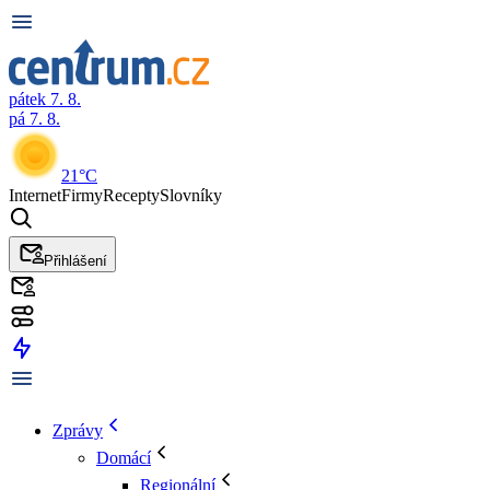
pátek 7. 8.
pá 7. 8.
21°C
Internet
Firmy
Recepty
Slovníky
Přihlášení
Zprávy
Domácí
Regionální