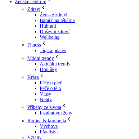
Ženské centrum
Zdraví
Ženské zdraví
Babiččina lékárna
Hubnutí
Duševní zdraví
Wellbeing
Fitness
Jóga a pilates
Módní trendy
Aktuální trendy
Doplňky
Krása
Péče o pleť
Péče o tělo
Vlasy
Nehty
Příběhy ze života
Inspirativní ženy
Rodina & komunita
Výchova
Přátelství
Vztahy