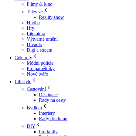
Filmy & kino
Televize
Reality show
Hudba
Hry
Literatura
Výtvarné umění
Divadlo
Digi a stream
Celebrity
Módní policie
Pro pamětníky
Nové tváře
Lifestyle
Cestování
Destinace
Rady na cesty
Bydlení
Interiery
Rady do domu
DIY
Pro kutily