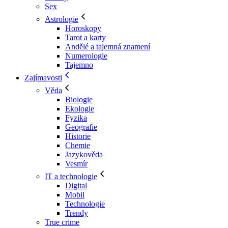
Sex
Astrologie
Horoskopy
Tarot a karty
Andělé a tajemná znamení
Numerologie
Tajemno
Zajímavosti
Věda
Biologie
Ekologie
Fyzika
Geografie
Historie
Chemie
Jazykověda
Vesmír
IT a technologie
Digital
Mobil
Technologie
Trendy
True crime