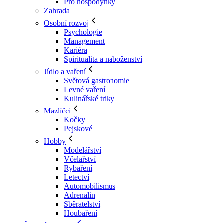
Pro hospodyňky
Zahrada
Osobní rozvoj
Psychologie
Management
Kariéra
Spiritualita a náboženství
Jídlo a vaření
Světová gastronomie
Levné vaření
Kulinářské triky
Mazlíčci
Kočky
Pejskové
Hobby
Modelářství
Včelařství
Rybaření
Letectví
Automobilismus
Adrenalin
Sběratelství
Houbaření