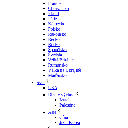
Francie
Chorvatsko
Island
Itálie
Německo
Polsko
Rakousko
Řecko
Rusko
Španělsko
Švédsko
Velká Británie
Rumunsko
Válka na Ukrajině
Maďarsko
Svět
USA
Blízký východ
Izrael
Palestina
Asie
Čína
Jižní Korea