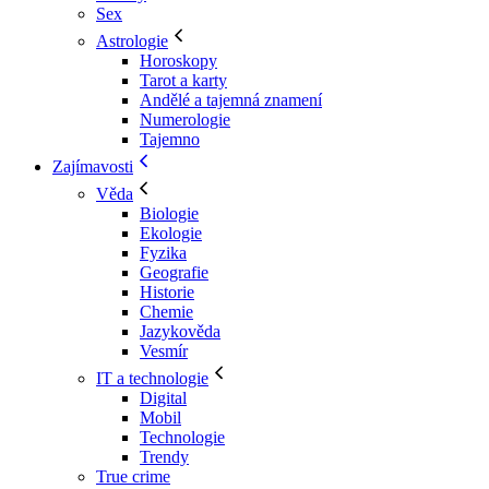
Sex
Astrologie
Horoskopy
Tarot a karty
Andělé a tajemná znamení
Numerologie
Tajemno
Zajímavosti
Věda
Biologie
Ekologie
Fyzika
Geografie
Historie
Chemie
Jazykověda
Vesmír
IT a technologie
Digital
Mobil
Technologie
Trendy
True crime