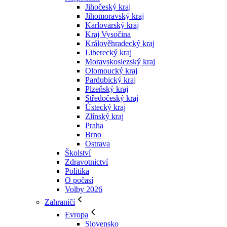
Jihočeský kraj
Jihomoravský kraj
Karlovarský kraj
Kraj Vysočina
Králověhradecký kraj
Liberecký kraj
Moravskoslezský kraj
Olomoucký kraj
Pardubický kraj
Plzeňský kraj
Středočeský kraj
Ústecký kraj
Zlínský kraj
Praha
Brno
Ostrava
Školství
Zdravotnictví
Politika
O počasí
Volby 2026
Zahraničí
Evropa
Slovensko