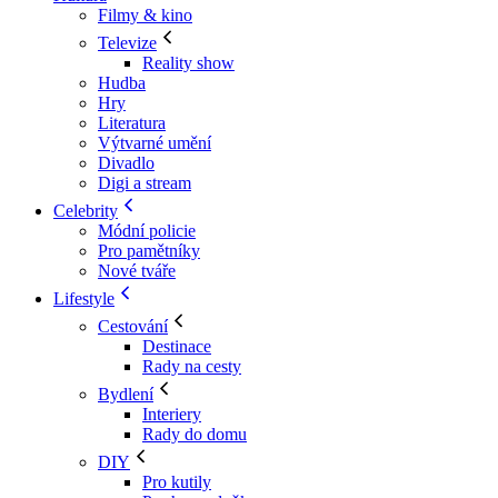
Filmy & kino
Televize
Reality show
Hudba
Hry
Literatura
Výtvarné umění
Divadlo
Digi a stream
Celebrity
Módní policie
Pro pamětníky
Nové tváře
Lifestyle
Cestování
Destinace
Rady na cesty
Bydlení
Interiery
Rady do domu
DIY
Pro kutily