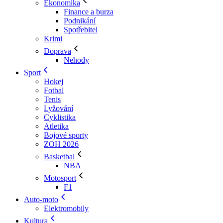
Ekonomika
Finance a burza
Podnikání
Spotřebitel
Krimi
Doprava
Nehody
Sport
Hokej
Fotbal
Tenis
Lyžování
Cyklistika
Atletika
Bojové sporty
ZOH 2026
Basketbal
NBA
Motosport
F1
Auto-moto
Elektromobily
Kultura