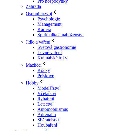
Pro hospodyňky
Zahrada
Osobní rozvoj
Psychologie
Management
Kariéra
Spiritualita a náboženství
Jídlo a vaření
Světová gastronomie
Levné vaření
Kulinářské triky
Mazlíčci
Kočky
Pejskové
Hobby
Modelářství
Včelařství
Rybaření
Letectví
Automobilismus
Adrenalin
Sběratelství
Houbaření