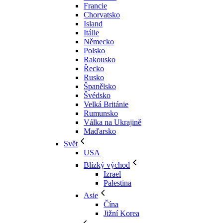
Francie
Chorvatsko
Island
Itálie
Německo
Polsko
Rakousko
Řecko
Rusko
Španělsko
Švédsko
Velká Británie
Rumunsko
Válka na Ukrajině
Maďarsko
Svět
USA
Blízký východ
Izrael
Palestina
Asie
Čína
Jižní Korea