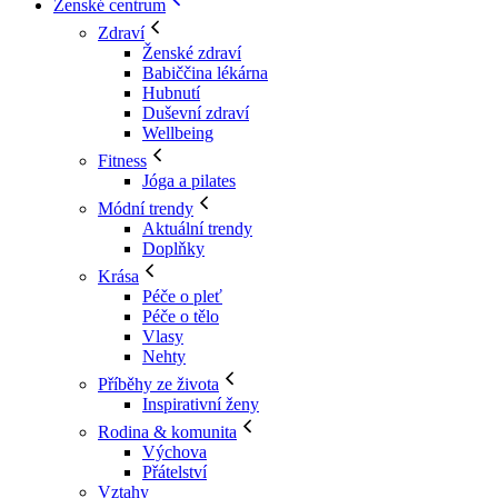
Ženské centrum
Zdraví
Ženské zdraví
Babiččina lékárna
Hubnutí
Duševní zdraví
Wellbeing
Fitness
Jóga a pilates
Módní trendy
Aktuální trendy
Doplňky
Krása
Péče o pleť
Péče o tělo
Vlasy
Nehty
Příběhy ze života
Inspirativní ženy
Rodina & komunita
Výchova
Přátelství
Vztahy