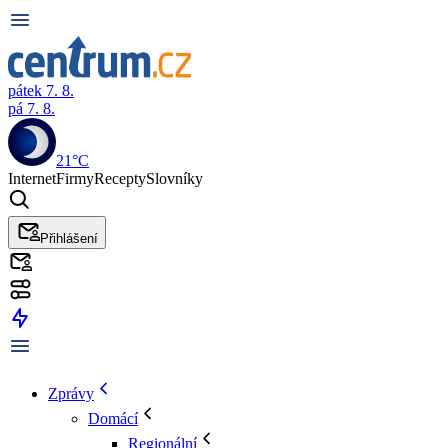
pátek 7. 8.
pá 7. 8.
21°C
Internet
Firmy
Recepty
Slovníky
Přihlášení
Zprávy
Domácí
Regionální