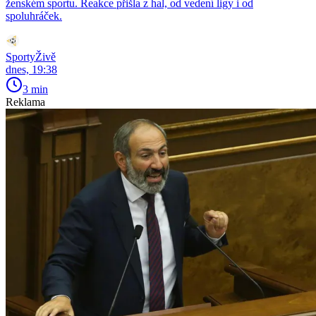
ženském sportu. Reakce přišla z hal, od vedení ligy i od
spoluhráček.
SportyŽivě
dnes, 19:38
3 min
Reklama