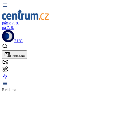
pátek 7. 8.
pá 7. 8.
21°C
Přihlášení
Reklama