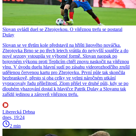
Slovan ovládl duel se Zbrojovkou. O vítěznou trefu se postaral
Dulay
Slovan se ve třetím kole představil na hřišti ligového nováčka.
Zbrojovka Brno se po třech letech vrátila do nejvyšší soutěže a do
nové sezony vstoupila ve výborné formě. Slovan naopak po
bojovném výkonu proti Teplicím chtěl znovu naskočit na vítěznou
vlnu. V úvodu duelu hlavní sudí po zásahu videorozhodčího zrušil
udělenou červenou kartu pro Zbrojovku. První půle tak skončila
bezbrankově, přesto si oba celky ve velmi náročném utkání
vypracovaly řadu příležitostí. Zlom přišel ve druhé půli, kdy se po
dlouhém vhazování dostal k hlavičce Patrik Dulay a Slovanu tak
zařídil jedinou a zároveň vítěznou trefu.
Liberecká Drbna
dnes, 19:24
2 min