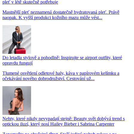
pleť v létě skutečně potřebuje
Mastnější pleť neznamená dostatečně hydratovaná pleť. Právě
naopak. K vyšší produkci kožního mazu může vést...
Do letadla stylově a pohodlně: Inspirujte se airport outfity, které
opravdu fungují
Tlumené osvětlení odletové haly, káva v papírovém kelímku a
očekávání nového dobrodružství. Cestování už...
Nehty, které nikdy nevypadají stejně: Beauty svět dobývá trend s
optickou iluzí, který nosí Hailey Bieber i Sabrina Carpenter