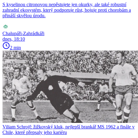
S kyselinou citronovou nepěstujete jen okurky, ale také robustní
zahradní ekosystém, který podporuje růst, bojuje proti chorobám a
přináší skvělou úrodu.
Chalupáři-Zahrádkáři
dnes, 18:10
2 min
Viliam Schrojf: žižkovský kluk, nejlepší brankář MS 1962 a finále v
Chile, které přepsaly jeho kariéru