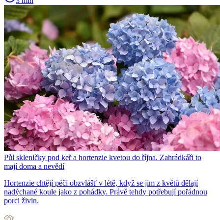
3 min
Půl skleničky pod keř a hortenzie kvetou do října. Zahrádkáři to
mají doma a nevědí
Hortenzie chtějí péči obzvlášť v létě, když se jim z květů dělají
nadýchané koule jako z pohádky. Právě tehdy potřebují pořádnou
porci živin.