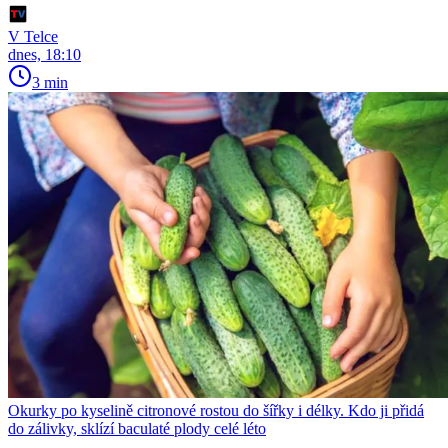
V Telce
dnes, 18:10
3 min
Okurky po kyselině citronové rostou do šířky i délky. Kdo ji přidá
do zálivky, sklízí baculaté plody celé léto