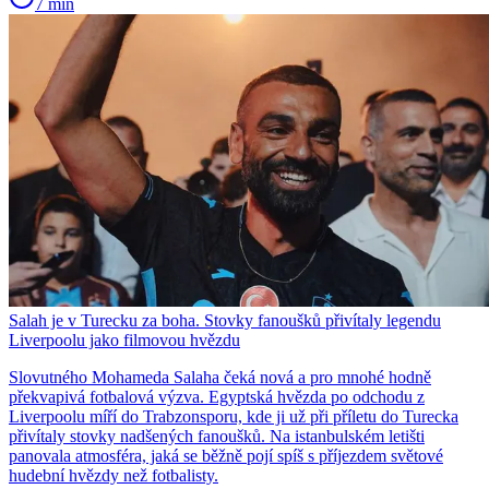
7 min
Salah je v Turecku za boha. Stovky fanoušků přivítaly legendu
Liverpoolu jako filmovou hvězdu
Slovutného Mohameda Salaha čeká nová a pro mnohé hodně
překvapivá fotbalová výzva. Egyptská hvězda po odchodu z
Liverpoolu míří do Trabzonsporu, kde ji už při příletu do Turecka
přivítaly stovky nadšených fanoušků. Na istanbulském letišti
panovala atmosféra, jaká se běžně pojí spíš s příjezdem světové
hudební hvězdy než fotbalisty.