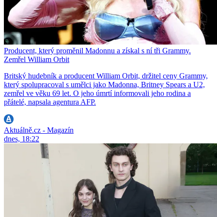
Producent, který proměnil Madonnu a získal s ní tři Grammy.
Zemřel William Orbit
Britský hudebník a producent William Orbit, držitel ceny Grammy,
který spolupracoval s umělci jako Madonna, Britney Spears a U2,
zemřel ve věku 69 let. O jeho úmrtí informovali jeho rodina a
přátelé, napsala agentura AFP.
Aktuálně.cz - Magazín
dnes, 18:22