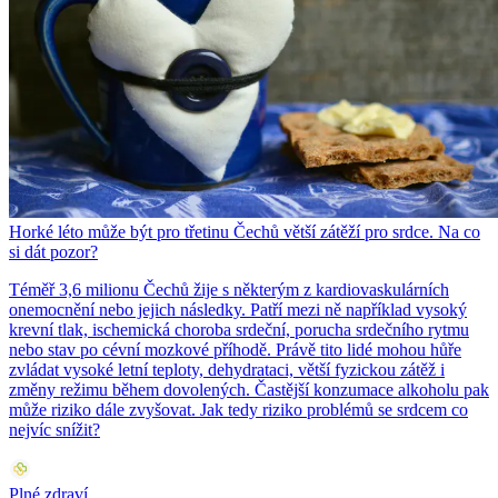
Horké léto může být pro třetinu Čechů větší zátěží pro srdce. Na co
si dát pozor?
Téměř 3,6 milionu Čechů žije s některým z kardiovaskulárních
onemocnění nebo jejich následky. Patří mezi ně například vysoký
krevní tlak, ischemická choroba srdeční, porucha srdečního rytmu
nebo stav po cévní mozkové příhodě. Právě tito lidé mohou hůře
zvládat vysoké letní teploty, dehydrataci, větší fyzickou zátěž i
změny režimu během dovolených. Častější konzumace alkoholu pak
může riziko dále zvyšovat. Jak tedy riziko problémů se srdcem co
nejvíc snížit?
Plné zdraví