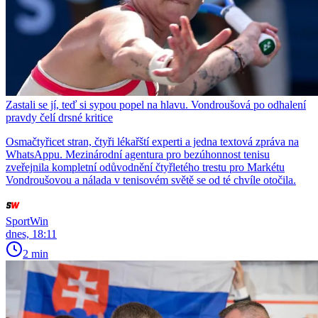
Zastali se jí, teď si sypou popel na hlavu. Vondroušová po odhalení
pravdy čelí drsné kritice
Osmačtyřicet stran, čtyři lékařští experti a jedna textová zpráva na
WhatsAppu. Mezinárodní agentura pro bezúhonnost tenisu
zveřejnila kompletní odůvodnění čtyřletého trestu pro Markétu
Vondroušovou a nálada v tenisovém světě se od té chvíle otočila.
SportWin
dnes, 18:11
2 min