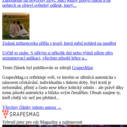
Zapomeňte na obyčejný třpyt. Stačí jediný pohyb rukou a na
nehtech se objeví světelný odlesk, který...
Známá influencerka přišla s teorií, která mění pohled na randění
Určitě to znáte. S někým si několik dní nebo týdnů píšete přes
seznamovací aplikaci, všechno působí lehce a...
Tento článek byl publikován ze zdrojů
GrapesMag
GrapesMag.cz reflektuje svět, ve kterém se střetává autenticita s
nánosem očekávání, individualita s tlakem doby. Styl textů je
neformální, přímý a často nese lehce kritický odstín – ale právě díky
tomu působí autenticky a blízko svým čtenářům. Obsah zaujme ty,
kteří chtějí víc než jen přehled...
Všechny články tohoto autora →
Vybrali jsme pro vás
Magazíny a zajímavosti