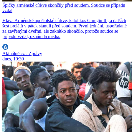
Špičky arménské církve skončily před soudem. Soudce se případu
vzdal
Hlava Arménské apoštolské církve, katolikos Garegin II., a dalších
šest prelátů v pátek stanuli před soudem. První jednání, uspořádané
za zavřenými dveřmi, ale zakrátko skončilo, protože soudce se
případu vzdal, oznámila média.
Aktuálně.cz - Zprávy
dnes, 19:30