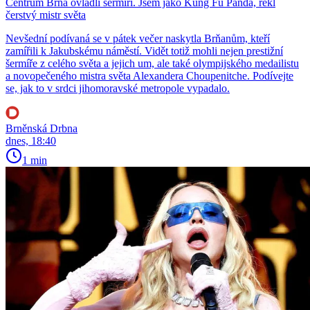
Centrum Brna ovládli šermíři. Jsem jako Kung Fu Panda, řekl
čerstvý mistr světa
Nevšední podívaná se v pátek večer naskytla Brňanům, kteří
zamířili k Jakubskému náměstí. Vidět totiž mohli nejen prestižní
šermíře z celého světa a jejich um, ale také olympijského medailistu
a novopečeného mistra světa Alexandera Choupenitche. Podívejte
se, jak to v srdci jihomoravské metropole vypadalo.
Brněnská Drbna
dnes, 18:40
1 min