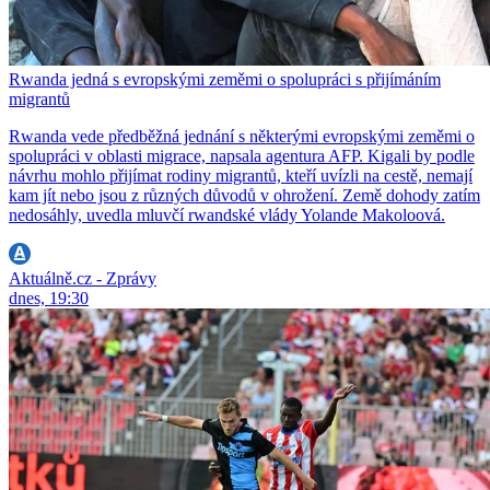
Rwanda jedná s evropskými zeměmi o spolupráci s přijímáním
migrantů
Rwanda vede předběžná jednání s některými evropskými zeměmi o
spolupráci v oblasti migrace, napsala agentura AFP. Kigali by podle
návrhu mohlo přijímat rodiny migrantů, kteří uvízli na cestě, nemají
kam jít nebo jsou z různých důvodů v ohrožení. Země dohody zatím
nedosáhly, uvedla mluvčí rwandské vlády Yolande Makoloová.
Aktuálně.cz - Zprávy
dnes, 19:30