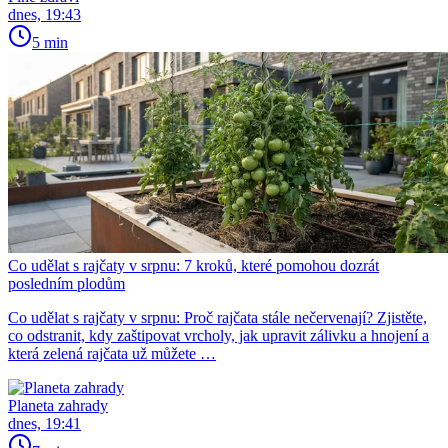
dnes, 19:43
5 min
Co udělat s rajčaty v srpnu: 7 kroků, které pomohou dozrát
posledním plodům
Co udělat s rajčaty v srpnu: Proč rajčata stále nečervenají? Zjistěte,
co odstranit, kdy zaštipovat vrcholy, jak upravit zálivku a hnojení a
která zelená rajčata už můžete …
Planeta zahrady
dnes, 19:41