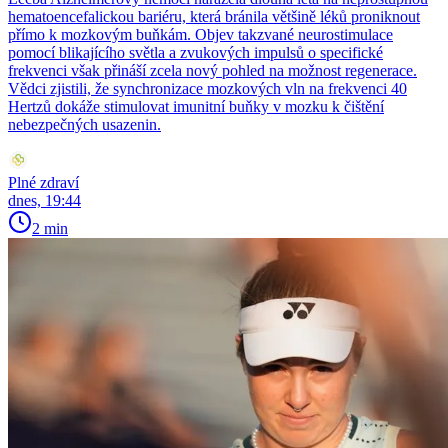
hematoencefalickou bariéru, která bránila většině léků proniknout
přímo k mozkovým buňkám. Objev takzvané neurostimulace
pomocí blikajícího světla a zvukových impulsů o specifické
frekvenci však přináší zcela nový pohled na možnost regenerace.
Vědci zjistili, že synchronizace mozkových vln na frekvenci 40
Hertzů dokáže stimulovat imunitní buňky v mozku k čištění
nebezpečných usazenin.
Plné zdraví
dnes, 19:44
2 min