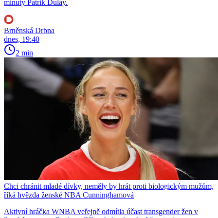
minuty Patrik Dulay.
Brněnská Drbna
dnes, 19:40
2 min
Chci chránit mladé dívky, neměly by hrát proti biologickým mužům,
říká hvězda ženské NBA Cunninghamová
Aktivní hráčka WNBA veřejně odmítla účast transgender žen v