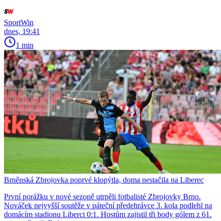
SportWin
dnes, 19:41
1 min
Brněnská Zbrojovka poprvé klopýtla, doma nestačila na Liberec
První porážku v nové sezoně utrpěli fotbalisté Zbrojovky Brno.
Nováček nejvyšší soutěže v páteční předehrávce 3. kola podlehl na
domácím stadionu Liberci 0:1. Hostům zajistil tři body gólem z 61.