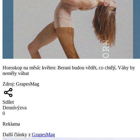
Horoskop na měsíc květen: Berani budou vědět, co chtějí, Váhy by
neměly váhat
Zdroj
:
GrapesMag
Sdílet
Denní
výzva
0
Reklama
Další články z
GrapesMag