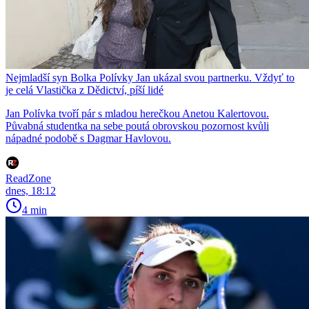
Nejmladší syn Bolka Polívky Jan ukázal svou partnerku. Vždyť to
je celá Vlastička z Dědictví, píší lidé
Jan Polívka tvoří pár s mladou herečkou Anetou Kalertovou.
Půvabná studentka na sebe poutá obrovskou pozornost kvůli
nápadné podobě s Dagmar Havlovou.
ReadZone
dnes, 18:12
4 min