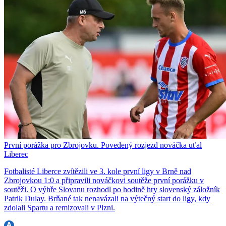
První porážka pro Zbrojovku. Povedený rozjezd nováčka uťal
Liberec
Fotbalisté Liberce zvítězili ve 3. kole první ligy v Brně nad
Zbrojovkou 1:0 a připravili nováčkovi soutěže první porážku v
soutěži. O výhře Slovanu rozhodl po hodině hry slovenský záložník
Patrik Dulay. Brňané tak nenavázali na výtečný start do ligy, kdy
zdolali Spartu a remizovali v Plzni.