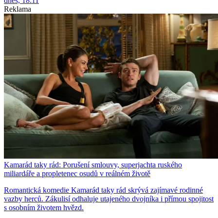
dnes, 18:11
Reklama
Kamarád taky rád: Porušení smlouvy, superjachta ruského
miliardáře a propletenec osudů v reálném životě
Romantická komedie Kamarád taky rád skrývá zajímavé rodinné
vazby herců. Zákulisí odhaluje utajeného dvojníka i přímou spojitost
s osobním životem hvězd.