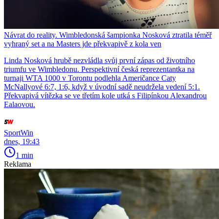
Návrat do reality. Wimbledonská šampionka Nosková ztratila téměř
vyhraný set a na Masters jde překvapivě z kola ven
Linda Nosková hrubě nezvládla svůj první zápas od životního
triumfu ve Wimbledonu. Perspektivní česká reprezentantka na
turnaji WTA 1000 v Torontu podlehla Američance Caty
McNallyové 6:7, 1:6, když v úvodní sadě neudržela vedení 5:1.
Překvapivá vítězka se ve třetím kole utká s Filipínkou Alexandrou
Ealaovou.
SportWin
dnes, 19:43
1 min
Reklama