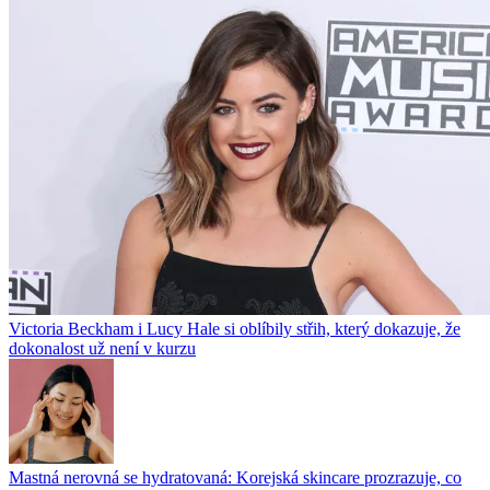
Victoria Beckham i Lucy Hale si oblíbily střih, který dokazuje, že
dokonalost už není v kurzu
Mastná nerovná se hydratovaná: Korejská skincare prozrazuje, co