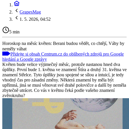
GrapesMag
1. 5. 2026, 04:52
5 min
Horoskop na měsíc květen: Berani budou vědět, co chtějí, Váhy by
neměly váhat
Přidejte si obsah Centrum.cz do oblíbených zdrojů pro Google
hledání a Google zprávy
Květen bude velice výjimečný měsíc, protože nastanou hned dva
úplňky. První bude 1. května ve znamení Štíra a druhý 31. května ve
znamení Střelce. Tyto úplňky jsou spojené se sílou a intuicí, je tedy
vhodný čas pro zásadní změny. Některá znamení by měla být
upřímná, jiná se musí věnovat své drahé polovičce a další by neměla
zbytečně utrácet. Co vás v květnu čeká podle vašeho znamení
zvěrokruhu?