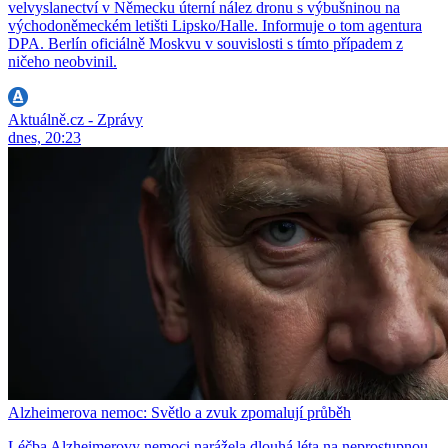
velvyslanectví v Německu úterní nález dronu s výbušninou na
východoněmeckém letišti Lipsko/Halle. Informuje o tom agentura
DPA. Berlín oficiálně Moskvu v souvislosti s tímto případem z
ničeho neobvinil.
Aktuálně.cz - Zprávy
dnes, 20:23
Alzheimerova nemoc: Světlo a zvuk zpomalují průběh
Léčba Alzheimerovy nemoci narážela dlouhá léta na neprostupnou