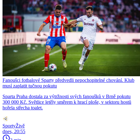
Fanoušci fotbalové Sparty předvedli nepochopitelné chování. Klub
musí zaplatit tučnou pokutu
Sparta Praha dostala za výtržnosti svých fanoušků v Brně pokutu
300 000 Kč. Světlice letěly směrem k hrací ploše, v sektoru hostů
hořela střecha toalet.
SportyŽivě
dnes, 20:55