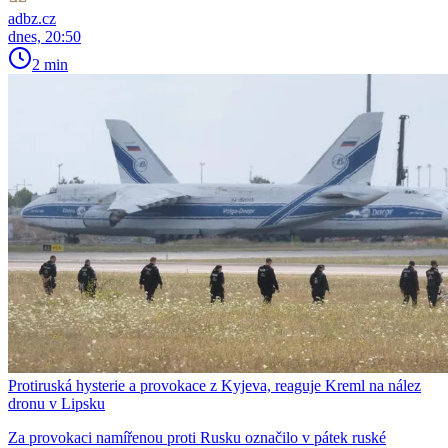
adbz.cz
dnes, 20:50
2 min
Protiruská hysterie a provokace z Kyjeva, reaguje Kreml na nález
dronu v Lipsku
Za provokaci namířenou proti Rusku označilo v pátek ruské