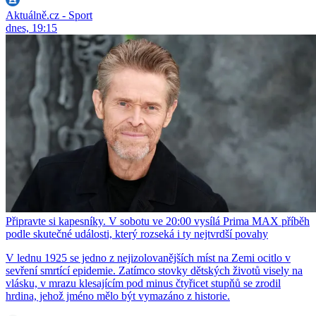
Aktuálně.cz - Sport
dnes, 19:15
Připravte si kapesníky. V sobotu ve 20:00 vysílá Prima MAX příběh
podle skutečné události, který rozseká i ty nejtvrdší povahy
V lednu 1925 se jedno z nejizolovanějších míst na Zemi ocitlo v
sevření smrtící epidemie. Zatímco stovky dětských životů visely na
vlásku, v mrazu klesajícím pod minus čtyřicet stupňů se zrodil
hrdina, jehož jméno mělo být vymazáno z historie.