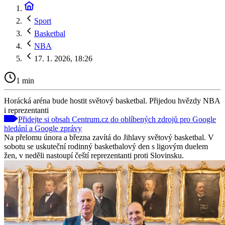
Sport
Basketbal
NBA
17. 1. 2026, 18:26
1 min
Horácká aréna bude hostit světový basketbal. Přijedou hvězdy NBA
i reprezentanti
Přidejte si obsah Centrum.cz do oblíbených zdrojů pro Google
hledání a Google zprávy
Na přelomu února a března zavítá do Jihlavy světový basketbal. V
sobotu se uskuteční rodinný basketbalový den s ligovým duelem
žen, v neděli nastoupí čeští reprezentanti proti Slovinsku.