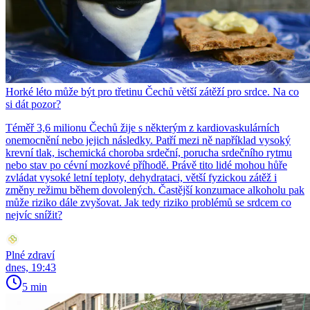
Horké léto může být pro třetinu Čechů větší zátěží pro srdce. Na co
si dát pozor?
Téměř 3,6 milionu Čechů žije s některým z kardiovaskulárních
onemocnění nebo jejich následky. Patří mezi ně například vysoký
krevní tlak, ischemická choroba srdeční, porucha srdečního rytmu
nebo stav po cévní mozkové příhodě. Právě tito lidé mohou hůře
zvládat vysoké letní teploty, dehydrataci, větší fyzickou zátěž i
změny režimu během dovolených. Častější konzumace alkoholu pak
může riziko dále zvyšovat. Jak tedy riziko problémů se srdcem co
nejvíc snížit?
Plné zdraví
dnes, 19:43
5 min