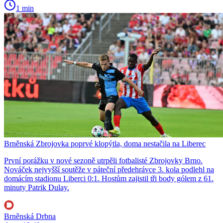
1 min
Brněnská Zbrojovka poprvé klopýtla, doma nestačila na Liberec
První porážku v nové sezoně utrpěli fotbalisté Zbrojovky Brno.
Nováček nejvyšší soutěže v páteční předehrávce 3. kola podlehl na
domácím stadionu Liberci 0:1. Hostům zajistil tři body gólem z 61.
minuty Patrik Dulay.
Brněnská Drbna