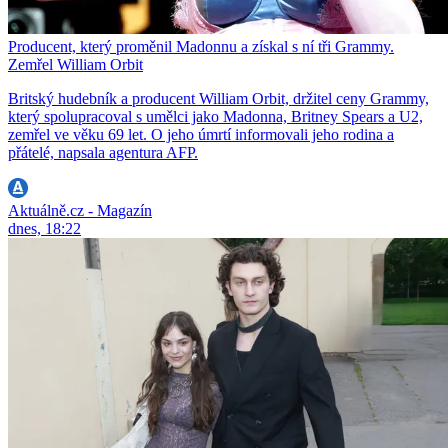
Producent, který proměnil Madonnu a získal s ní tři Grammy.
Zemřel William Orbit
Britský hudebník a producent William Orbit, držitel ceny Grammy,
který spolupracoval s umělci jako Madonna, Britney Spears a U2,
zemřel ve věku 69 let. O jeho úmrtí informovali jeho rodina a
přátelé, napsala agentura AFP.
Aktuálně.cz - Magazín
dnes, 18:22