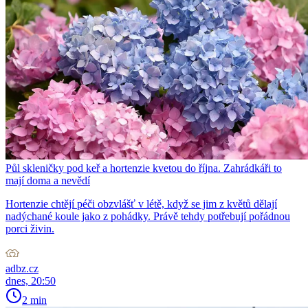
Půl skleničky pod keř a hortenzie kvetou do října. Zahrádkáři to
mají doma a nevědí
Hortenzie chtějí péči obzvlášť v létě, když se jim z květů dělají
nadýchané koule jako z pohádky. Právě tehdy potřebují pořádnou
porci živin.
adbz.cz
dnes, 20:50
2 min