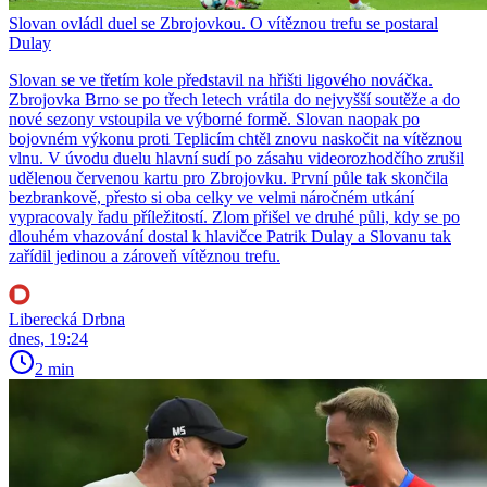
Slovan ovládl duel se Zbrojovkou. O vítěznou trefu se postaral
Dulay
Slovan se ve třetím kole představil na hřišti ligového nováčka.
Zbrojovka Brno se po třech letech vrátila do nejvyšší soutěže a do
nové sezony vstoupila ve výborné formě. Slovan naopak po
bojovném výkonu proti Teplicím chtěl znovu naskočit na vítěznou
vlnu. V úvodu duelu hlavní sudí po zásahu videorozhodčího zrušil
udělenou červenou kartu pro Zbrojovku. První půle tak skončila
bezbrankově, přesto si oba celky ve velmi náročném utkání
vypracovaly řadu příležitostí. Zlom přišel ve druhé půli, kdy se po
dlouhém vhazování dostal k hlavičce Patrik Dulay a Slovanu tak
zařídil jedinou a zároveň vítěznou trefu.
Liberecká Drbna
dnes, 19:24
2 min