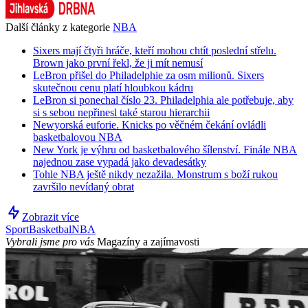
Další články z kategorie
NBA
Sixers mají čtyři hráče, kteří mohou chtít poslední střelu.
Brown jako první řekl, že ji mít nemusí
LeBron přišel do Philadelphie za osm milionů. Sixers
skutečnou cenu platí hloubkou kádru
LeBron si ponechal číslo 23. Philadelphia ale potřebuje, aby
si s sebou nepřinesl také starou hierarchii
Newyorská euforie. Knicks po věčném čekání ovládli
basketbalovou NBA
New York je výhru od basketbalového šílenství. Finále NBA
najednou zase vypadá jako devadesátky
Tohle NBA ještě nikdy nezažila. Monstrum s boží rukou
završilo nevídaný obrat
Zobrazit více
Sport
Basketbal
NBA
Vybrali jsme pro vás
Magazíny a zajímavosti