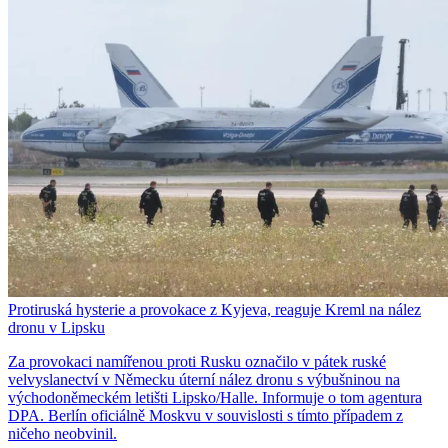
Protiruská hysterie a provokace z Kyjeva, reaguje Kreml na nález
dronu v Lipsku
Za provokaci namířenou proti Rusku označilo v pátek ruské
velvyslanectví v Německu úterní nález dronu s výbušninou na
východoněmeckém letišti Lipsko/Halle. Informuje o tom agentura
DPA. Berlín oficiálně Moskvu v souvislosti s tímto případem z
ničeho neobvinil.