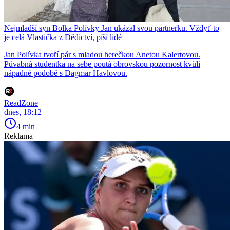
Nejmladší syn Bolka Polívky Jan ukázal svou partnerku. Vždyť to
je celá Vlastička z Dědictví, píší lidé
Jan Polívka tvoří pár s mladou herečkou Anetou Kalertovou.
Půvabná studentka na sebe poutá obrovskou pozornost kvůli
nápadné podobě s Dagmar Havlovou.
ReadZone
dnes, 18:12
4 min
Reklama