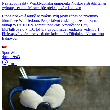
Návrat do reality. Wimbledonská šampionka Nosková ztratila téměř
vyhraný set a na Masters jde překvapivě z kola ven
Linda Nosková hrubě nezvládla svůj první zápas od životního
triumfu ve Wimbledonu. Perspektivní česká reprezentantka na
turnaji WTA 1000 v Torontu podlehla Američance Caty
McNallyové 6:7, 1:6, když v úvodní sadě neudržela vedení 5:1.
Překvapivá vítězka se ve třetím kole utká s Filipínkou Alexandrou
Ealaovou.
SportWin
dnes, 19:43
1 min