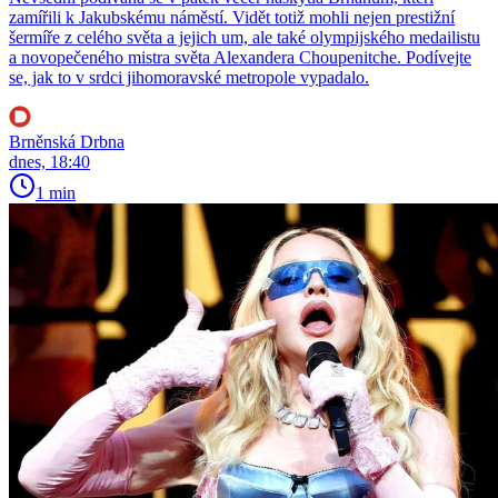
zamířili k Jakubskému náměstí. Vidět totiž mohli nejen prestižní
šermíře z celého světa a jejich um, ale také olympijského medailistu
a novopečeného mistra světa Alexandera Choupenitche. Podívejte
se, jak to v srdci jihomoravské metropole vypadalo.
Brněnská Drbna
dnes, 18:40
1 min