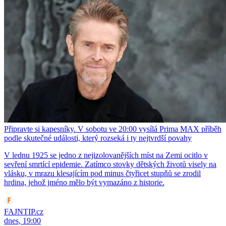
Připravte si kapesníky. V sobotu ve 20:00 vysílá Prima MAX příběh
podle skutečné události, který rozseká i ty nejtvrdší povahy
V lednu 1925 se jedno z nejizolovanějších míst na Zemi ocitlo v
sevření smrtící epidemie. Zatímco stovky dětských životů visely na
vlásku, v mrazu klesajícím pod minus čtyřicet stupňů se zrodil
hrdina, jehož jméno mělo být vymazáno z historie.
FAJNTIP.cz
dnes, 19:00