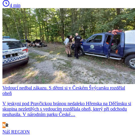
4 min
Vedoucí nedbal zákazu. S dětmi si v Českém Švýcarsku rozdělal
oheň
V jeskyni pod Pravčickou bránou nedaleko Hřenska na Děčínsku si
skupina nezletilých s vedoucím rozdělala oheň, který při odchodu
neuhasila. V národním parku České…
Náš REGION