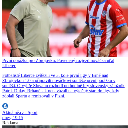
První porážka pro Zbrojovku. Povedený rozjezd nováčka uťal
Liberec
Fotbalisté Liberce zvítězili ve 3. kole první ligy v Brně nad
Zbrojovkou 1:0 a připravili nováčkovi soutěže první porážku v
soutěži. O výhře Slovanu rozhodl po hodině hry slovenský záložník
Patrik Dulay. Brňané tak nenavázali na výtečný start do ligy, kdy
zdolali Spartu a remizovali v Plzni.
Aktuálně.cz - Sport
dnes, 19:15
Reklama