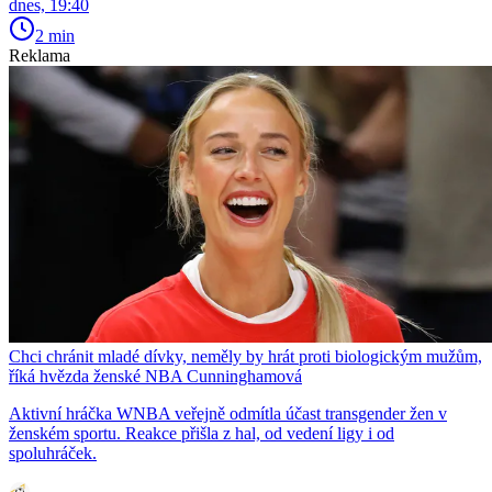
dnes, 19:40
2 min
Reklama
Chci chránit mladé dívky, neměly by hrát proti biologickým mužům,
říká hvězda ženské NBA Cunninghamová
Aktivní hráčka WNBA veřejně odmítla účast transgender žen v
ženském sportu. Reakce přišla z hal, od vedení ligy i od
spoluhráček.