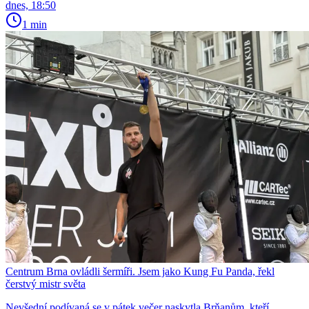
dnes, 18:50
1 min
Centrum Brna ovládli šermíři. Jsem jako Kung Fu Panda, řekl
čerstvý mistr světa
Nevšední podívaná se v pátek večer naskytla Brňanům, kteří