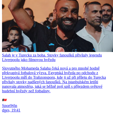
Salah je v Turecku za boha. Stovky fanoušků přivítaly legendu
Liverpoolu jako filmovou hvězdu
Slovutného Mohameda Salaha čeká nová a pro mnohé hodně
překvapivá fotbalová výzva. Egyptská hvězda po odchodu z
Liverpoolu míří do Trabzonsporu, kde ji už při příletu do Turecka
přivítaly stovky nadšených fanoušků. Na istanbulském letišti
panovala atmosféra, jaká se běžně pojí spíš s příjezdem světové
hudební hvězdy než fotbalisty.
SportWin
dnes, 19:41