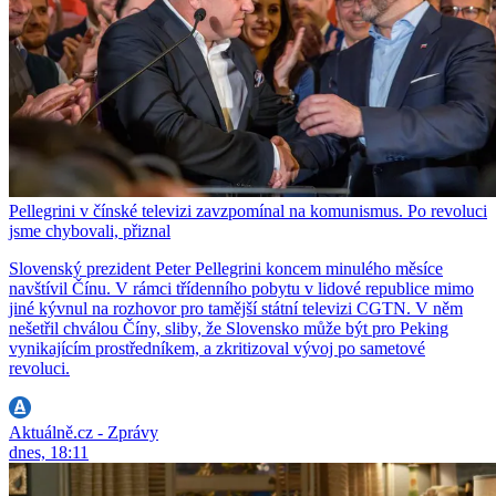
Pellegrini v čínské televizi zavzpomínal na komunismus. Po revoluci
jsme chybovali, přiznal
Slovenský prezident Peter Pellegrini koncem minulého měsíce
navštívil Čínu. V rámci třídenního pobytu v lidové republice mimo
jiné kývnul na rozhovor pro tamější státní televizi CGTN. V něm
nešetřil chválou Číny, sliby, že Slovensko může být pro Peking
vynikajícím prostředníkem, a zkritizoval vývoj po sametové
revoluci.
Aktuálně.cz - Zprávy
dnes, 18:11