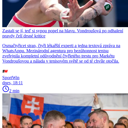
Zastali se jí, teď si sypou popel na hlavu. Vondroušová po odhalení
pravdy čelí drsné kritice
Osmačtyřicet stran, čtyři lékařští experti a jedna textová zpráva na
WhatsAppu. Mezinárodní agentura pro bezúhonnost tenisu
zveřejnila kompletní odůvodnění čtyřletého trestu pro Markétu
Vondroušovou a nálada v tenisovém světě se od té chvíle otočila.
SportWin
dnes, 18:11
2 min