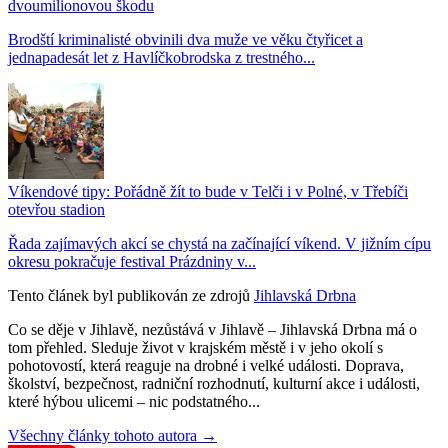
dvoumilionovou škodu
Brodští kriminalisté obvinili dva muže ve věku čtyřicet a
jednapadesát let z Havlíčkobrodska z trestného...
Víkendové tipy: Pořádně žít to bude v Telči i v Polné, v Třebíči
otevřou stadion
Řada zajímavých akcí se chystá na začínající víkend. V jižním cípu
okresu pokračuje festival Prázdniny v...
Tento článek byl publikován ze zdrojů
Jihlavská Drbna
Co se děje v Jihlavě, nezůstává v Jihlavě – Jihlavská Drbna má o
tom přehled. Sleduje život v krajském městě i v jeho okolí s
pohotovostí, která reaguje na drobné i velké události. Doprava,
školství, bezpečnost, radniční rozhodnutí, kulturní akce i události,
které hýbou ulicemi – nic podstatného...
Všechny články tohoto autora →