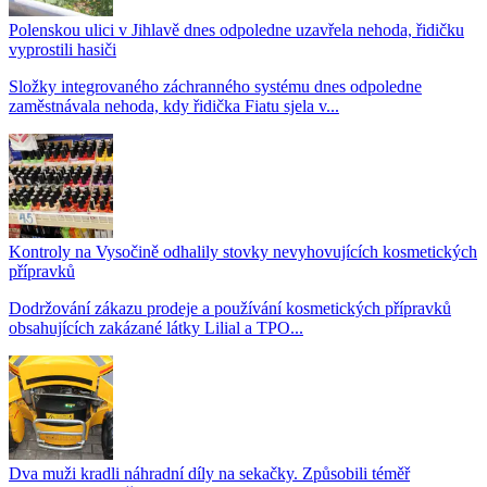
Polenskou ulici v Jihlavě dnes odpoledne uzavřela nehoda, řidičku
vyprostili hasiči
Složky integrovaného záchranného systému dnes odpoledne
zaměstnávala nehoda, kdy řidička Fiatu sjela v...
Kontroly na Vysočině odhalily stovky nevyhovujících kosmetických
přípravků
Dodržování zákazu prodeje a používání kosmetických přípravků
obsahujících zakázané látky Lilial a TPO...
Dva muži kradli náhradní díly na sekačky. Způsobili téměř