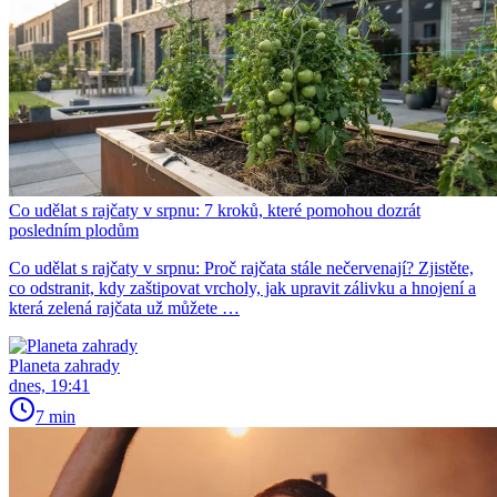
Co udělat s rajčaty v srpnu: 7 kroků, které pomohou dozrát
posledním plodům
Co udělat s rajčaty v srpnu: Proč rajčata stále nečervenají? Zjistěte,
co odstranit, kdy zaštipovat vrcholy, jak upravit zálivku a hnojení a
která zelená rajčata už můžete …
Planeta zahrady
dnes, 19:41
7 min