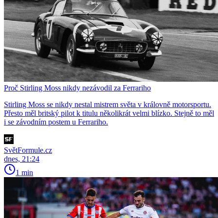
Proč Stirling Moss nikdy nezávodil za Ferrariho
Stirling Moss se nikdy nestal mistrem světa v královně motorsportu.
Přesto měl britský pilot k titulu několikrát velmi blízko. Stejně to měl
i se závodním postem u Ferrariho.
SvětFormule.cz
dnes, 21:24
1 min