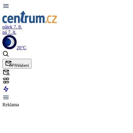
pátek 7. 8.
pá 7. 8.
20°C
Přihlášení
Reklama