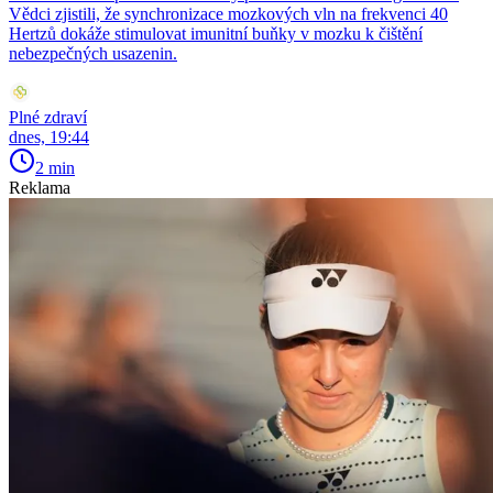
Vědci zjistili, že synchronizace mozkových vln na frekvenci 40
Hertzů dokáže stimulovat imunitní buňky v mozku k čištění
nebezpečných usazenin.
Plné zdraví
dnes, 19:44
2 min
Reklama