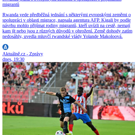
migrantů
Rwanda vede předběžná jednání s některými evropskými zeměmi o
spolupráci v oblasti migrace, napsala agentura AFP. Kigali by podle
návrhu mohlo přijímat rodiny migrantů, kteří uvízli na cestě, nemají
kam jít nebo jsou z různých důvodů v ohrožení. Země dohody zatím
nedosáhly, uvedla mluvčí rwandské vlády Yolande Makoloová.
Aktuálně.cz - Zprávy
dnes, 19:30