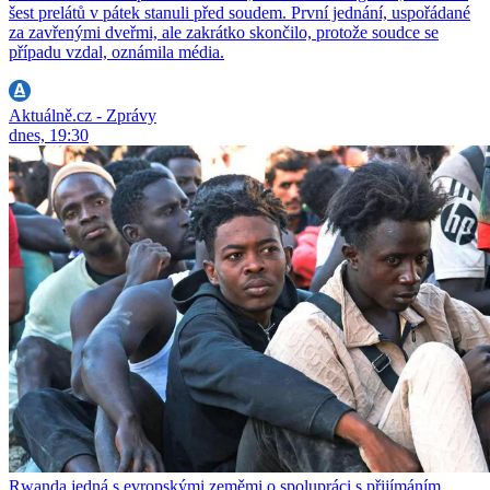
šest prelátů v pátek stanuli před soudem. První jednání, uspořádané
za zavřenými dveřmi, ale zakrátko skončilo, protože soudce se
případu vzdal, oznámila média.
Aktuálně.cz - Zprávy
dnes, 19:30
Rwanda jedná s evropskými zeměmi o spolupráci s přijímáním