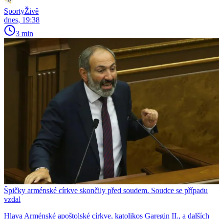
SportyŽivě
dnes, 19:38
3 min
Špičky arménské církve skončily před soudem. Soudce se případu
vzdal
Hlava Arménské apoštolské církve, katolikos Garegin II., a dalších