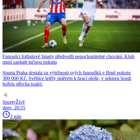
Fanoušci fotbalové Sparty předvedli nepochopitelné chování. Klub
musí zaplatit tučnou pokutu
Sparta Praha dostala za výtržnosti svých fanoušků v Brně pokutu
300 000 Kč. Světlice letěly směrem k hrací ploše, v sektoru hostů
hořela střecha toalet.
SportyŽivě
dnes, 20:55
3 min