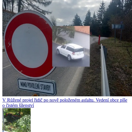
V Růžené projel řidič po nově položeném asfaltu. Vedení obce píše
o čistém šílenství