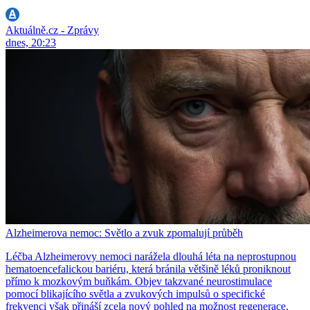
Aktuálně.cz - Zprávy
dnes, 20:23
Alzheimerova nemoc: Světlo a zvuk zpomalují průběh
Léčba Alzheimerovy nemoci narážela dlouhá léta na neprostupnou
hematoencefalickou bariéru, která bránila většině léků proniknout
přímo k mozkovým buňkám. Objev takzvané neurostimulace
pomocí blikajícího světla a zvukových impulsů o specifické
frekvenci však přináší zcela nový pohled na možnost regenerace.