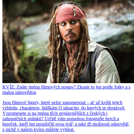
KVÍZ: Znáte jména filmových postav? Zkuste to jen podle fotky a s
malou nápovědou
Jsou filmové figury, které nelze zapomenout – ať už kvůli jejich
vzhledu, charakteru, hláškám či situacím, do kterých se dostávají.
Vzpomenete si na jména těch nejslavnějších z českých i
zahraničních snímků? Určitě vám pomohou fotografie herců a
hereček, kteří jim propůjčili svou tvář, a také tři možnosti odpovědí,
z nichž v našem kvízu můžete vybírat.