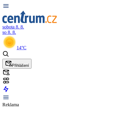
sobota 8. 8.
so 8. 8.
14°C
Přihlášení
Reklama