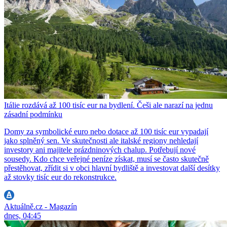
Itálie rozdává až 100 tisíc eur na bydlení. Češi ale narazí na jednu
zásadní podmínku
Domy za symbolické euro nebo dotace až 100 tisíc eur vypadají
jako splněný sen. Ve skutečnosti ale italské regiony nehledají
investory ani majitele prázdninových chalup. Potřebují nové
sousedy. Kdo chce veřejné peníze získat, musí se často skutečně
přestěhovat, zřídit si v obci hlavní bydliště a investovat další desítky
až stovky tisíc eur do rekonstrukce.
Aktuálně.cz - Magazín
dnes, 04:45