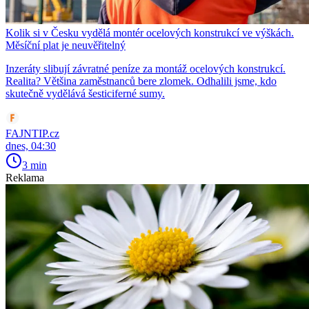
Kolik si v Česku vydělá montér ocelových konstrukcí ve výškách.
Měsíční plat je neuvěřitelný
Inzeráty slibují závratné peníze za montáž ocelových konstrukcí.
Realita? Většina zaměstnanců bere zlomek. Odhalili jsme, kdo
skutečně vydělává šesticiferné sumy.
FAJNTIP.cz
dnes, 04:30
3 min
Reklama