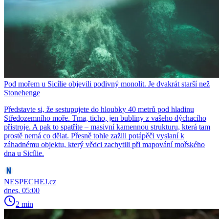
Pod mořem u Sicílie objevili podivný monolit. Je dvakrát starší než
Stonehenge
Představte si, že sestupujete do hloubky 40 metrů pod hladinu
Středozemního moře. Tma, ticho, jen bubliny z vašeho dýchacího
přístroje. A pak to spatříte – masivní kamennou strukturu, která tam
prostě nemá co dělat. Přesně tohle zažili potápěči vyslaní k
záhadnému objektu, který vědci zachytili při mapování mořského
dna u Sicílie.
NESPECHEJ.cz
dnes, 05:00
2 min