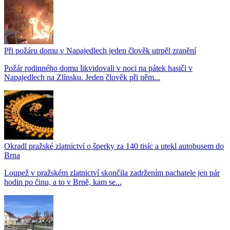
Při požáru domu v Napajedlech jeden člověk utrpěl zranění
Požár rodinného domu likvidovali v noci na pátek hasiči v
Napajedlech na Zlínsku. Jeden člověk při něm...
Okradl pražské zlatnictví o šperky za 140 tisíc a utekl autobusem do
Brna
Loupež v pražském zlatnictví skončila zadržením pachatele jen pár
hodin po činu, a to v Brně, kam se...