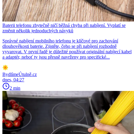
Baterii telefonu zbytečně ničí běžná chyba při nabíjení. Vyplatí se
změnit několik jednoduchých návyků
Správné nabíjení mobilního telefonu je klíčové pro zachování
dlouhověkosti baterie. Zjistěte, čeho se při nabíjení rozhodně
vyvarovat. V první řadě je důležité používat originální nabíjecí kabel
a adaptér, neboť ty jsou přesně navrženy pro specifické...
BydlímeÚtulně.cz
dnes, 04:27
2 min