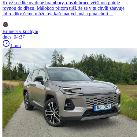
Když scedíte uvařené brambory, obsah hrnce většinou putuje
rovnou do dřezu. Málokdo přitom tuší, že se v tu chvíli zbavuje
toho, díky čemu může být kaše nadýchaná a plná chuti....
Bruneta v kuchyni
dnes, 04:37
3 min