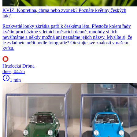
KVÍZ: Kopretina, chrpa nebo zvonek? Poznáte květiny českých
luk?
Rozkvetlé louky zkrátka patří k českému létu. Přestože kolem řady
květin procházíme v letních měsících denně, mnohdy si jich
nevšímáme a někdy možná ani neznáme jejich názvy. Myslíte si, že
je zvládnete určit podle fotografie? Otestujte své znalosti v našem
kvízu.
Hradecká Drbna
dnes, 04:55
1 min