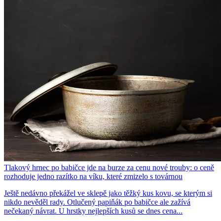
Tlakový hrnec po babičce jde na burze za cenu nové trouby: o ceně
rozhoduje jedno razítko na víku, které zmizelo s továrnou
Ještě nedávno překážel ve sklepě jako těžký kus kovu, se kterým si
nikdo nevěděl rady. Otlučený papiňák po babičce ale zažívá
nečekaný návrat. U hrstky nejlepších kusů se dnes cena...