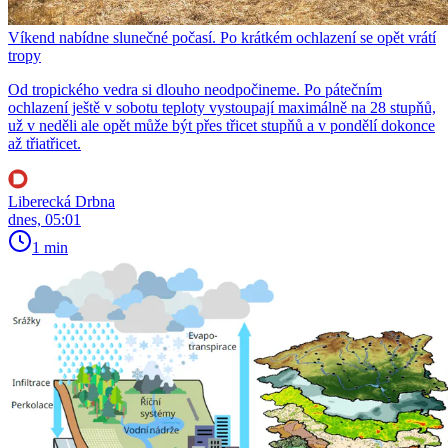
Víkend nabídne slunečné počasí. Po krátkém ochlazení se opět vrátí
tropy
Od tropického vedra si dlouho neodpočineme. Po pátečním
ochlazení ještě v sobotu teploty vystoupají maximálně na 28 stupňů,
už v neděli ale opět může být přes třicet stupňů a v pondělí dokonce
až třiatřicet.
Liberecká Drbna
dnes, 05:01
1 min