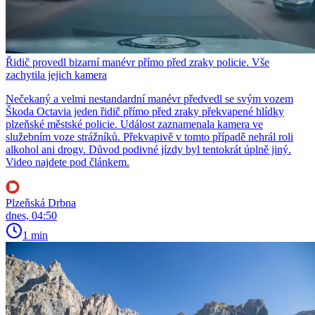
Řidič provedl bizarní manévr přímo před zraky policie. Vše
zachytila jejich kamera
Nečekaný a velmi nestandardní manévr předvedl se svým vozem
Škoda Octavia jeden řidič přímo před zraky překvapené hlídky
plzeňské městské policie. Událost zaznamenala kamera ve
služebním voze strážníků. Překvapivě v tomto případě nehrál roli
alkohol ani drogy. Důvod podivné jízdy byl tentokrát úplně jiný.
Video najdete pod článkem.
Plzeňská Drbna
dnes, 04:50
1 min