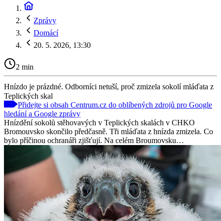
Zprávy
Domácí
20. 5. 2026, 13:30
2 min
Hnízdo je prázdné. Odborníci netuší, proč zmizela sokolí mláďata z
Teplických skal
Přidejte si obsah Centrum.cz do oblíbených zdrojů pro Google
hledání a Google zprávy
Hnízdění sokolů stěhovavých v Teplických skalách v CHKO
Bromouvsko skončilo předčasně. Tři mláďata z hnízda zmizela. Co
bylo příčinou ochranáři zjišťují. Na celém Broumovsku…