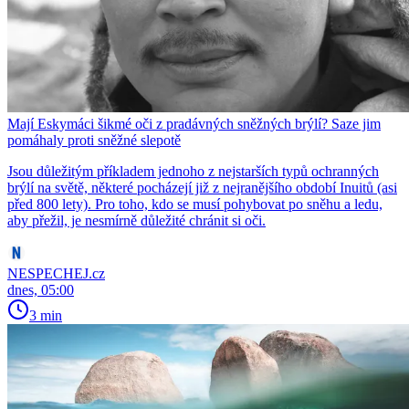
Mají Eskymáci šikmé oči z pradávných sněžných brýlí? Saze jim
pomáhaly proti sněžné slepotě
Jsou důležitým příkladem jednoho z nejstarších typů ochranných
brýlí na světě, některé pocházejí již z nejranějšího období Inuitů (asi
před 800 lety). Pro toho, kdo se musí pohybovat po sněhu a ledu,
aby přežil, je nesmírně důležité chránit si oči.
NESPECHEJ.cz
dnes, 05:00
3 min