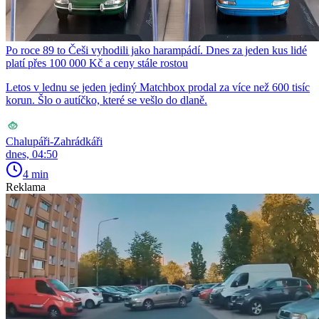
Po roce 89 to Češi vyhodili jako harampádí. Dnes za jeden kus lidé
platí přes 100 000 Kč a ceny stále rostou
Letos v lednu se jeden jediný Matchbox prodal za více než 600 tisíc
korun. Šlo o autíčko, které se vešlo do dlaně.
Chalupáři-Zahrádkáři
dnes, 04:50
4 min
Reklama