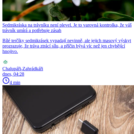
Sedmikráska na trávníku není plevel. Je to varovná kontrolka, že váš
trávník umírá a potřebuje zásah
Bílé terčíky sedmikrásek vypadají nevinně, ale jejich masový výskyt
prozrazuje, že tráva ztrácí sílu, a příčin bývá víc než jen chybějící
hnojivo.
Chalupáři-Zahrádkáři
dnes, 04:28
4 min