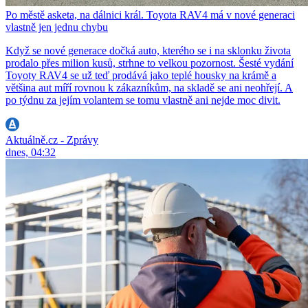
Po městě asketa, na dálnici král. Toyota RAV4 má v nové generaci
vlastně jen jednu chybu
Když se nové generace dočká auto, kterého se i na sklonku života
prodalo přes milion kusů, strhne to velkou pozornost. Šesté vydání
Toyoty RAV4 se už teď prodává jako teplé housky na krámě a
většina aut míří rovnou k zákazníkům, na skladě se ani neohřejí. A
po týdnu za jejím volantem se tomu vlastně ani nejde moc divit.
Aktuálně.cz - Zprávy
dnes, 04:32