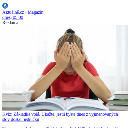
Aktuálně.cz - Magazín
dnes, 05:00
Reklama
Kvíz: Základka volá. Ukažte, jestli byste dnes z vyjmenovaných
slov dostali jedničku