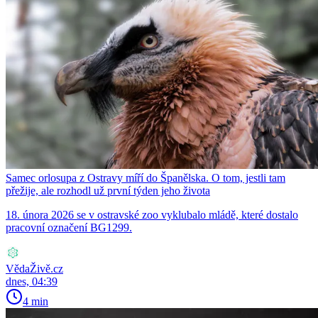
Samec orlosupa z Ostravy míří do Španělska. O tom, jestli tam
přežije, ale rozhodl už první týden jeho života
18. února 2026 se v ostravské zoo vyklubalo mládě, které dostalo
pracovní označení BG1299.
VědaŽivě.cz
dnes, 04:39
4 min