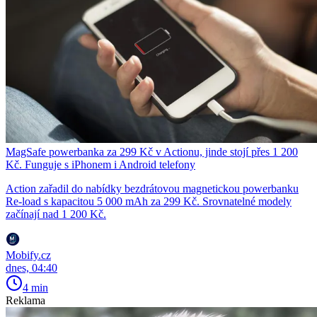
MagSafe powerbanka za 299 Kč v Actionu, jinde stojí přes 1 200
Kč. Funguje s iPhonem i Android telefony
Action zařadil do nabídky bezdrátovou magnetickou powerbanku
Re-load s kapacitou 5 000 mAh za 299 Kč. Srovnatelné modely
začínají nad 1 200 Kč.
Mobify.cz
dnes, 04:40
4 min
Reklama