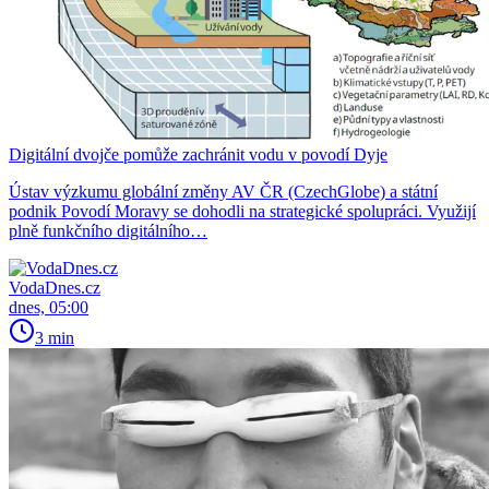
Digitální dvojče pomůže zachránit vodu v povodí Dyje
Ústav výzkumu globální změny AV ČR (CzechGlobe) a státní
podnik Povodí Moravy se dohodli na strategické spolupráci. Využijí
plně funkčního digitálního…
VodaDnes.cz
dnes, 05:00
3 min