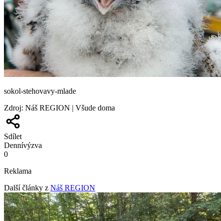
sokol-stehovavy-mlade
Zdroj
:
Náš REGION | Všude doma
Sdílet
Denní
výzva
0
Reklama
Další články z
Náš REGION