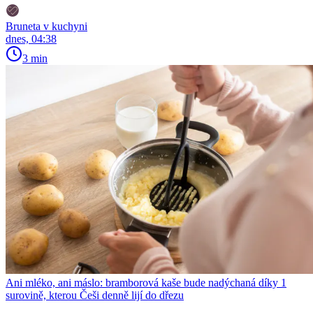
Bruneta v kuchyni
dnes, 04:38
3 min
Ani mléko, ani máslo: bramborová kaše bude nadýchaná díky 1
surovině, kterou Češi denně lijí do dřezu