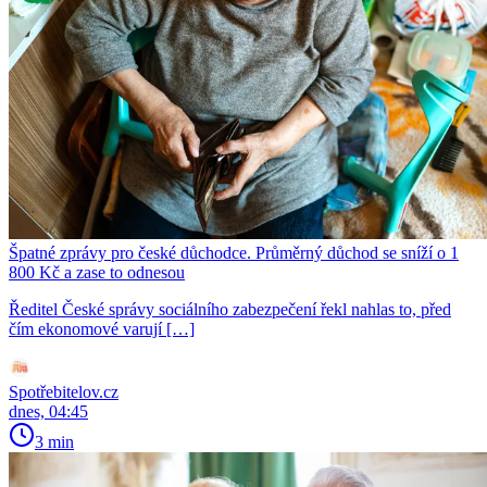
Špatné zprávy pro české důchodce. Průměrný důchod se sníží o 1
800 Kč a zase to odnesou
Ředitel České správy sociálního zabezpečení řekl nahlas to, před
čím ekonomové varují […]
Spotřebitelov.cz
dnes, 04:45
3 min