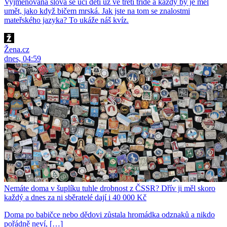
Vyjmenovaná slova se učí děti už ve třetí třídě a každý by je měl
umět, jako když bičem mrská. Jak jste na tom se znalostmi
mateřského jazyka? To ukáže náš kvíz.
Žena.cz
dnes, 04:59
Nemáte doma v šuplíku tuhle drobnost z ČSSR? Dřív ji měl skoro
každý a dnes za ni sběratelé dají i 40 000 Kč
Doma po babičce nebo dědovi zůstala hromádka odznaků a nikdo
pořádně neví, […]