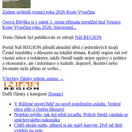
Známe nejlepší vesnici roku 2026 Kraje Vysočina
Osová Bítýška si v pátek 1. srpna připsala prestižní titul Vesnice
Kraje Vysočina roku 2026. Slavnostní...
Tento článek byl publikován ze zdrojů
Náš REGION
Portál Náš REGION přináší aktuální dění z jednotlivých krajů
České republiky s důrazem na lokální témata. Každý region má své
vlastní sekce a redaktory, takže čtenář najde nejen zprávy o politice
a ekonomice, ale i informace o kultuře, dopravě, školství nebo
životním stylu přímo ze svého...
Všechny články tohoto autora →
Další články z kategorie
Domácí
V Růžené projel řidič po nově položeném asfaltu. Vedení
obce píše o čistém šílenství
Neteklo mýdlo, tak dal pěstí zrcadlu. Policie hledá vandala ze
smíchovského nákupáku
Chtěl ukrást naftu, přinesl si ale malý kanystr. Dvě stě litrů
vyteklo na zem