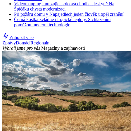
Videomapping i pulzující srdcová chodba. Jeskyně Na
Špičáku chystá modernizaci
Při požáru domu v Napajedlech jeden člověk utrpěl zranění
Černá kostka zvládne i tropické teploty. S chlazením
pomůžou moderní technologie
Zobrazit více
Zprávy
Domácí
Regionální
Vybrali jsme pro vás
Magazíny a zajímavosti