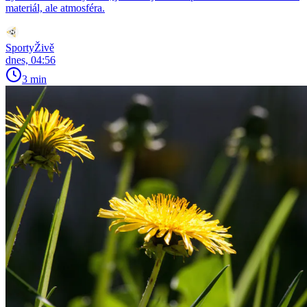
materiál, ale atmosféra.
SportyŽivě
dnes, 04:56
3 min