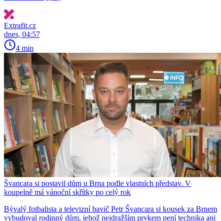
Extrafit.cz
dnes, 04:57
4 min
Švancara si postavil dům u Brna podle vlastních představ. V
koupelně má vánoční skřítky po celý rok
Bývalý fotbalista a televizní bavič Petr Švancara si kousek za Brnem
vybudoval rodinný dům, jehož nejdražším prvkem není technika ani