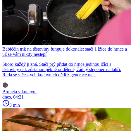
Babiččin trik na těstoviny funguje dokonale: stačí 1 lžíce do hrnce a
už se vám nikdy neslepí
Skoro každý ji zná. Stačí prý přidat do hrnce jedinou lžíci a
těstoviny pak zůstanou pěkně oddělené, žádný slepenec na talíři.
Rada se v českých kuchyních dědí z generace na...
Bruneta v kuchyni
dnes, 04:21
3 min