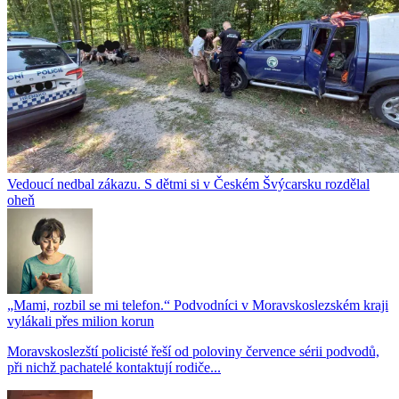
Vedoucí nedbal zákazu. S dětmi si v Českém Švýcarsku rozdělal
oheň
„Mami, rozbil se mi telefon.“ Podvodníci v Moravskoslezském kraji
vylákali přes milion korun
Moravskoslezští policisté řeší od poloviny července sérii podvodů,
při nichž pachatelé kontaktují rodiče...