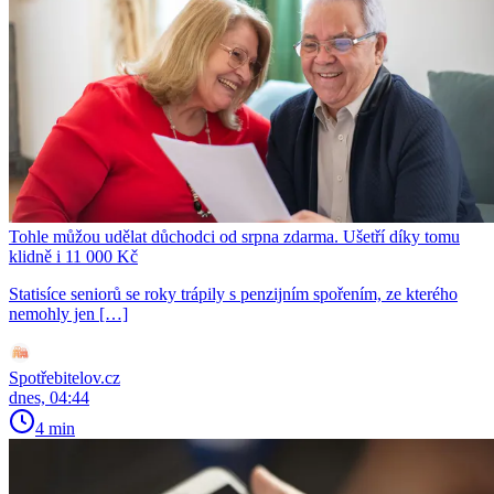
Tohle můžou udělat důchodci od srpna zdarma. Ušetří díky tomu
klidně i 11 000 Kč
Statisíce seniorů se roky trápily s penzijním spořením, ze kterého
nemohly jen […]
Spotřebitelov.cz
dnes, 04:44
4 min