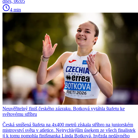
dnes, 06:05
4 min
Neuvěřitelný finiš českého zázraku. Botková vytáhla štafetu ke
světovému stříbru
Česká smíšená štafeta na 4x400 metrů získala stříbro na juniorském
mistrovství světa v atletice. Nejrychlejším úsekem ze všech finalistek
jí k tomu pomohla finišmanka Linda Botková, hvězda nedávného