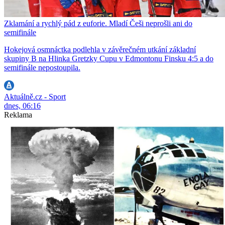
Zklamání a rychlý pád z euforie. Mladí Češi neprošli ani do
semifinále
Hokejová osmnáctka podlehla v závěrečném utkání základní
skupiny B na Hlinka Gretzky Cupu v Edmontonu Finsku 4:5 a do
semifinále nepostoupila.
Aktuálně.cz - Sport
dnes, 06:16
Reklama