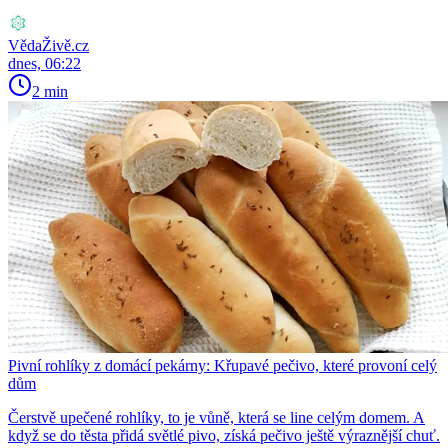
VědaŽivě.cz
dnes, 06:22
2 min
Pivní rohlíky z domácí pekárny: Křupavé pečivo, které provoní celý
dům
Čerstvě upečené rohlíky, to je vůně, která se line celým domem. A
když se do těsta přidá světlé pivo, získá pečivo ještě výraznější chuť.