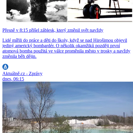
Přesně v 8:15 přišel záblesk, který změnil svět navždy
Lidé mířili do práce a děti do školy, když se nad Hirošimou objevil
jediný americký bombardér. O několik okamžiků později první
atomová bomba použitá ve válce proměnila město v trosky a navždy
změnila běh dějin.
Aktuálně.cz - Zprávy
dnes, 06:15