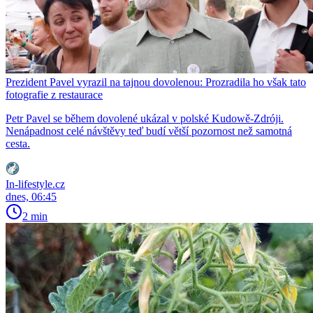
Prezident Pavel vyrazil na tajnou dovolenou: Prozradila ho však tato
fotografie z restaurace
Petr Pavel se během dovolené ukázal v polské Kudowě-Zdróji.
Nenápadnost celé návštěvy teď budí větší pozornost než samotná
cesta.
In-lifestyle.cz
dnes, 06:45
2 min