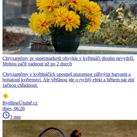
Chryzantémy ze supermarketů obvykle v květináči dlouho nevydrží.
Mohou začít vadnout už po 2 dnech
Chryzantémy v květináčích upoutají pozornost zářivými barvami a
bohatostí květenství. Ale většinou jde o rychlý efekt a během pár dní
začnou chřadnout.
BydlímeÚtulně.cz
dnes, 06:26
3 min