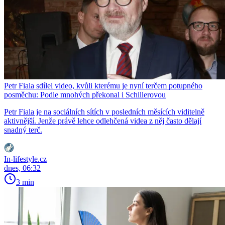
Petr Fiala sdílel video, kvůli kterému je nyní terčem potupného
posměchu: Podle mnohých překonal i Schillerovou
Petr Fiala je na sociálních sítích v posledních měsících viditelně
aktivnější. Jenže právě lehce odlehčená videa z něj často dělají
snadný terč.
In-lifestyle.cz
dnes, 06:32
3 min