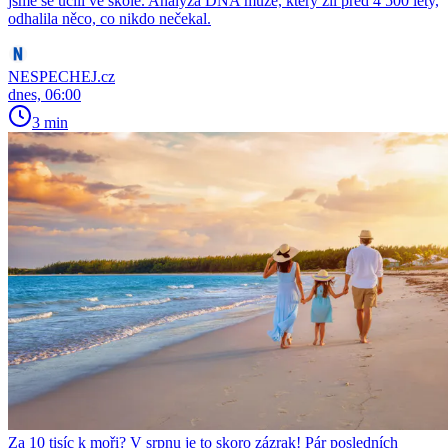
jsme se učili ve škole. Analýza DNA muže, který žil před 4 500 lety,
odhalila něco, co nikdo nečekal.
NESPECHEJ.cz
dnes, 06:00
3 min
Za 10 tisíc k moři? V srpnu je to skoro zázrak! Pár posledních