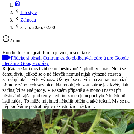
Lifestyle
Zahrada
31. 5. 2026, 02:00
2 min
Hnědnutí listů rajčat: Příčin je více, řešení také
Přidejte si obsah Centrum.cz do oblíbených zdrojů pro Google
hledání a Google zprávy
Rajčata se řadí mezi vůbec nejpěstovanější plodiny u nás. Není se
čemu divit, jelikož se o ně člověk nemusí nijak výrazně starat a
zaručují také skvělé výnosy. Už nyní se na většina zahrad nachází
přímo v záhonech sazenice. Na mnohých jsou patrné jak květy, tak i
začínající zelené plody. V každém případě ale mohou nastat při
pěstování rajčat problémy. Jedním z nich je nepochybně hnědnutí
listů rajčat. To může mít hned několik příčin a také řešení. My se na
něj podíváme podrobněji v následujících řádcích.