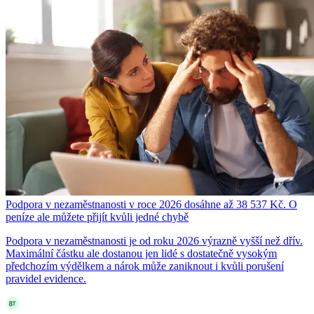
Podpora v nezaměstnanosti v roce 2026 dosáhne až 38 537 Kč. O
peníze ale můžete přijít kvůli jedné chybě
Podpora v nezaměstnanosti je od roku 2026 výrazně vyšší než dřív.
Maximální částku ale dostanou jen lidé s dostatečně vysokým
předchozím výdělkem a nárok může zaniknout i kvůli porušení
pravidel evidence.