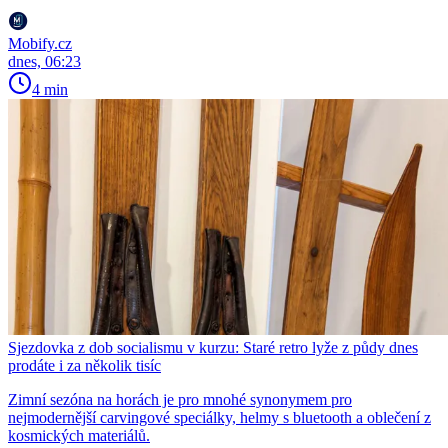
Mobify.cz
dnes, 06:23
4 min
Sjezdovka z dob socialismu v kurzu: Staré retro lyže z půdy dnes
prodáte i za několik tisíc
Zimní sezóna na horách je pro mnohé synonymem pro
nejmodernější carvingové speciálky, helmy s bluetooth a oblečení z
kosmických materiálů.