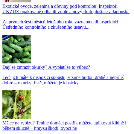
Exotické ovoce, zelenina a dřeviny pod kontrolou: Inspektoři
ÚKZÚZ opakovaně odhalili vrtule a nový druh ploštice z Japonska
Za prvních šest měsíců letošního roku zaznamenali inspektoři
Ústředního kontrolního a zkušebního ústavu...
Dají se zmrazit okurky? A vyplatí se to vůbec?
Teď jich máte k dispozici spoustu, v zimě budou drahé a nepříliš
dobré – okurky. Jistě, můžete je klasicky...
Mšice na rybízu? Tenhle domácí postřik můžete aplikovat klidně i
během sklizně – hmyzu škodí, ovoci ne