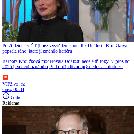
Po 20 letech v ČT ji bez vysvětlení sundali z Událostí. Kroužková
popsala ráno, které jí změnilo kariéru
Barbora Kroužková moderovala Události necelé tři roky. V prosinci
2025 jí vedení oznámilo, že končí, důvod prý nedostala dodnes.
VIPživot.cz
dnes, 06:34
3 min
Reklama