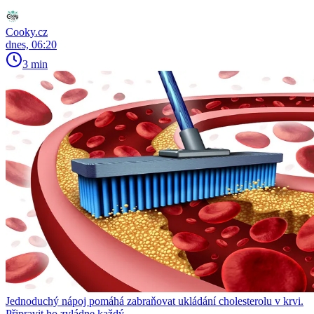
Cooky.cz
dnes, 06:20
3 min
Jednoduchý nápoj pomáhá zabraňovat ukládání cholesterolu v krvi.
Připravit ho zvládne každý