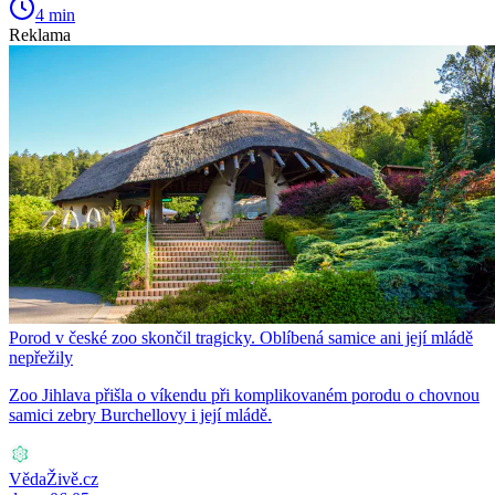
4 min
Reklama
Porod v české zoo skončil tragicky. Oblíbená samice ani její mládě
nepřežily
Zoo Jihlava přišla o víkendu při komplikovaném porodu o chovnou
samici zebry Burchellovy i její mládě.
VědaŽivě.cz