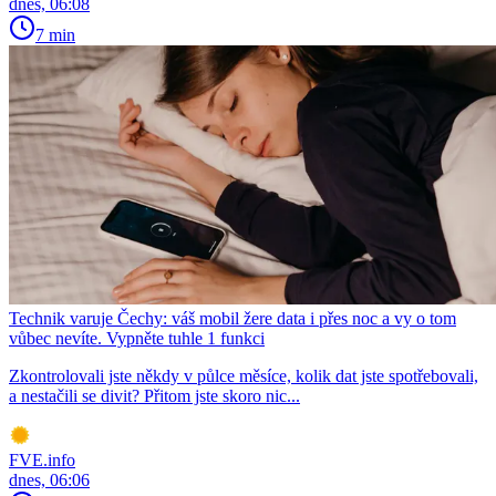
dnes, 06:08
7 min
Technik varuje Čechy: váš mobil žere data i přes noc a vy o tom
vůbec nevíte. Vypněte tuhle 1 funkci
Zkontrolovali jste někdy v půlce měsíce, kolik dat jste spotřebovali,
a nestačili se divit? Přitom jste skoro nic...
FVE.info
dnes, 06:06