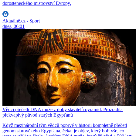
dorosteneckého mistrovství Evropy.
Aktuálně.cz - Sport
dnes, 06:01
Vědci přečetli DNA muže z doby stavitelů pyramid. Prozradila
překvapivý původ starých Egypťanů
Když mezinárodní tým vědců poprvé v historii kompletně přečetl
genom starověkého Egypťana, čekal je objev, který boří vše, co