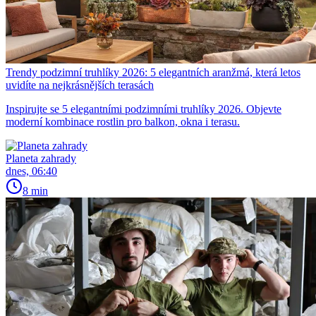
Trendy podzimní truhlíky 2026: 5 elegantních aranžmá, která letos
uvidíte na nejkrásnějších terasách
Inspirujte se 5 elegantními podzimními truhlíky 2026. Objevte
moderní kombinace rostlin pro balkon, okna i terasu.
Planeta zahrady
dnes, 06:40
8 min