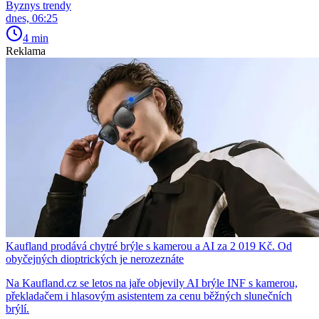
Byznys trendy
dnes, 06:25
4 min
Reklama
Kaufland prodává chytré brýle s kamerou a AI za 2 019 Kč. Od
obyčejných dioptrických je nerozeznáte
Na Kaufland.cz se letos na jaře objevily AI brýle INF s kamerou,
překladačem i hlasovým asistentem za cenu běžných slunečních
brýlí.