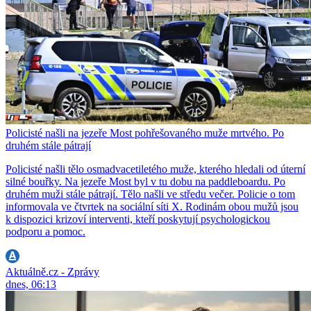
Policisté našli na jezeře Most pohřešovaného muže mrtvého. Po
druhém stále pátrají
Policisté našli tělo osmadvacetiletého muže, kterého hledali od úterní
silné bouřky. Na jezeře Most byl v tu dobu na paddleboardu. Po
druhém muži stále pátrají. Tělo našli ve středu večer. Policie o tom
informovala ve čtvrtek na sociální síti X. Rodinám obou mužů jsou
k dispozici krizoví interventi, kteří poskytují psychologickou
podporu a pomoc.
Aktuálně.cz - Zprávy
dnes, 06:13