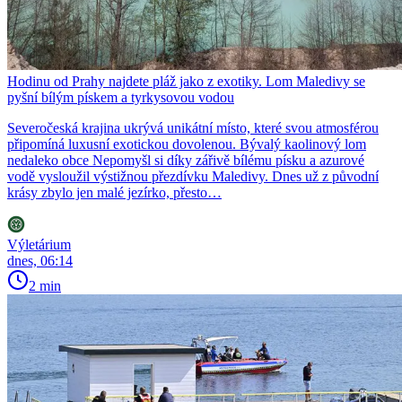
Hodinu od Prahy najdete pláž jako z exotiky. Lom Maledivy se
pyšní bílým pískem a tyrkysovou vodou
Severočeská krajina ukrývá unikátní místo, které svou atmosférou
připomíná luxusní exotickou dovolenou. Bývalý kaolinový lom
nedaleko obce Nepomyšl si díky zářivě bílému písku a azurové
vodě vysloužil výstižnou přezdívku Maledivy. Dnes už z původní
krásy zbylo jen malé jezírko, přesto…
Výletárium
dnes, 06:14
2 min