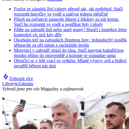
Fosfor ze zápalek živí cukety přesně tak, jak potřebují. Stačí
rozpustit hlavičky ve vodě a zalévat jednou měsíčně
Plíseň na rajčatech zastavíte lékem z lékárny za pár korun.
Stačí ho rozpustit ve vodě a postříkat listy i plody
Pálíte na zahradě listí nebo staré gumy? Hasiči i inspekce letos
kontrolují víc než kdy dřív
Okurkám teď na zahradách žloutnou listy: Jednoduchý postřik
připravíte za pět minut a zachráníte úrodu
Mravenci v zahradě zmizí do rána. Stačí nasypat kukuřičnou
mouku přímo do mraveniště a kolonie se rozpadne sama
Dřepčíci se v létě vrací ve velkém. Mladé výsevy zelí a ředkví
prostřílí během pár dnů
Zobrazit více
Lifestyle
Zahrada
Vybrali jsme pro vás
Magazíny a zajímavosti