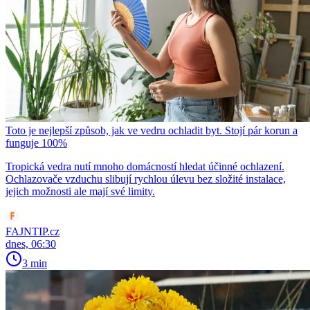
Toto je nejlepší způsob, jak ve vedru ochladit byt. Stojí pár korun a
funguje 100%
Tropická vedra nutí mnoho domácností hledat účinné ochlazení.
Ochlazovače vzduchu slibují rychlou úlevu bez složité instalace,
jejich možnosti ale mají své limity.
FAJNTIP.cz
dnes, 06:30
3 min