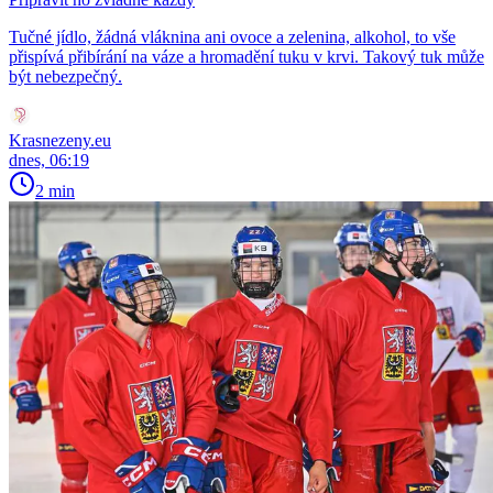
Tučné jídlo, žádná vláknina ani ovoce a zelenina, alkohol, to vše
přispívá přibírání na váze a hromadění tuku v krvi. Takový tuk může
být nebezpečný.
Krasnezeny.eu
dnes, 06:19
2 min