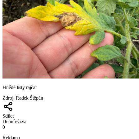
Hnědé listy rajčat
Zdroj
:
Radek Štěpán
Sdílet
Denní
výzva
0
Reklama