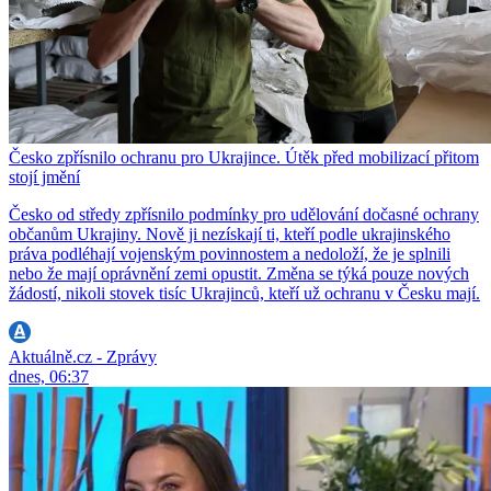
Česko zpřísnilo ochranu pro Ukrajince. Útěk před mobilizací přitom
stojí jmění
Česko od středy zpřísnilo podmínky pro udělování dočasné ochrany
občanům Ukrajiny. Nově ji nezískají ti, kteří podle ukrajinského
práva podléhají vojenským povinnostem a nedoloží, že je splnili
nebo že mají oprávnění zemi opustit. Změna se týká pouze nových
žádostí, nikoli stovek tisíc Ukrajinců, kteří už ochranu v Česku mají.
Aktuálně.cz - Zprávy
dnes, 06:37