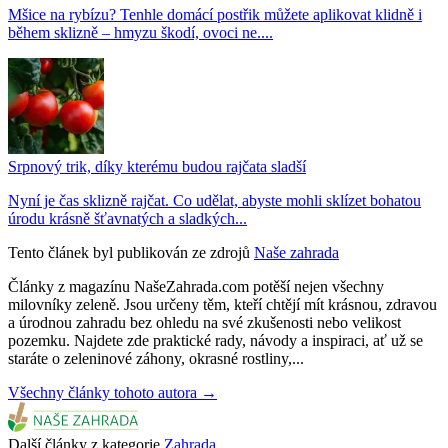
Mšice na rybízu? Tenhle domácí postřik můžete aplikovat klidně i
během sklizně – hmyzu škodí, ovoci ne....
Srpnový trik, díky kterému budou rajčata sladší
Nyní je čas sklizně rajčat. Co udělat, abyste mohli sklízet bohatou
úrodu krásně šťavnatých a sladkých...
Tento článek byl publikován ze zdrojů
Naše zahrada
Články z magazínu NašeZahrada.com potěší nejen všechny
milovníky zeleně. Jsou určeny těm, kteří chtějí mít krásnou, zdravou
a úrodnou zahradu bez ohledu na své zkušenosti nebo velikost
pozemku. Najdete zde praktické rady, návody a inspiraci, ať už se
staráte o zeleninové záhony, okrasné rostliny,...
Všechny články tohoto autora →
Další články z kategorie
Zahrada