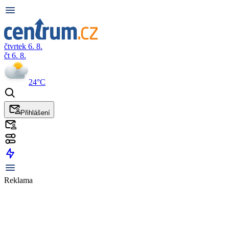
čtvrtek 6. 8.
čt 6. 8.
24°C
Přihlášení
Reklama