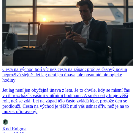
Cesta na východ bolí víc než cesta na západ: proč se časový posun
neprožívá stejně. Jet lag není jen únava, ale posunuté biologické
hodiny
Jet lag není jen obyčejná únava z letu. Je to chvíle, kdy se místní čas
v cíli rozchází s vašimi vnitřními hodinami. A směr cesty hraje větší
roli, než se zdá. Let na západ tělo často zvládá lépe, protože den se
prodlouží. Cesta na východ je těžší: nutí vás usínat dřív, než je na to
mozek připravený.
Kód Enigma