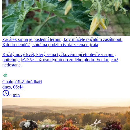
Začátek srpna je poslední termín, kdy můžete rajčatům zasáhnout.
Kdo to neudělá, sbírá na podzim tvrdá zelená rajčata
Každý nový květ, který se na tyčkovém rajčeti otevře v srpnu,
potřebuje ještě šest až osm týdnů do zralého plodu. Venku je už
nedostane.
Chalupáři-Zahrádkáři
dnes, 06:44
4 min