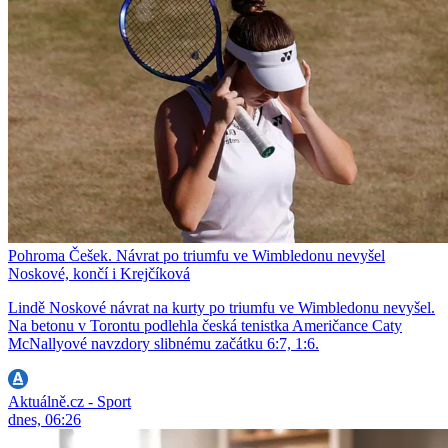
Pohroma Češek. Návrat po triumfu ve Wimbledonu nevyšel
Noskové, končí i Krejčíková
Lindě Noskové návrat na kurty po triumfu ve Wimbledonu nevyšel.
Na betonu v Torontu podlehla česká tenistka Američance Caty
McNallyové navzdory slibnému začátku 6:7, 1:6.
Aktuálně.cz - Sport
dnes, 06:26