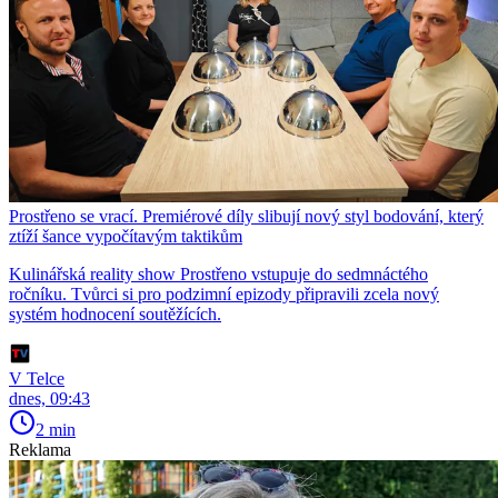
Prostřeno se vrací. Premiérové díly slibují nový styl bodování, který
ztíží šance vypočítavým taktikům
Kulinářská reality show Prostřeno vstupuje do sedmnáctého
ročníku. Tvůrci si pro podzimní epizody připravili zcela nový
systém hodnocení soutěžících.
V Telce
dnes, 09:43
2 min
Reklama