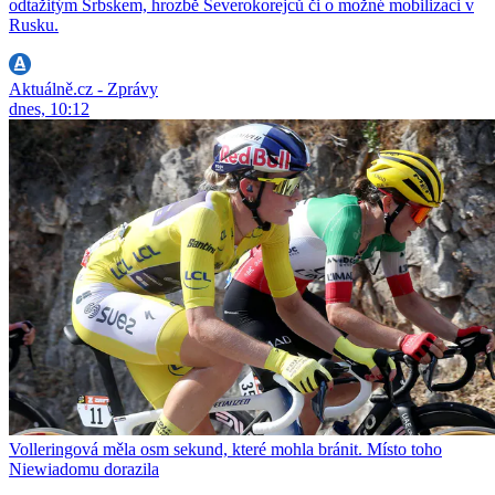
odtažitým Srbskem, hrozbě Severokorejců či o možné mobilizaci v
Rusku.
Aktuálně.cz - Zprávy
dnes, 10:12
Volleringová měla osm sekund, které mohla bránit. Místo toho
Niewiadomu dorazila