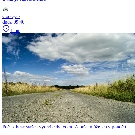
Cooky.cz
dnes, 09:40
4 min
Počasí beze srážek vydrží celý týden. Zapršet může jen v pondělí