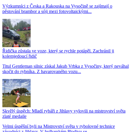
Výzkumníci z Česka a Rakouska na Vysočině se zajímají o
pěstování brambor a sóji mezi fotovoltaickými...
Řidička zůstala ve voze, který se rychle potápěl. Zachránil ji
kolemjedoucí řidič
Titul Gentleman silnic získal Jakub Vrbka z Vysočiny, který neváhal
skočit do rybníka. Z havarovaného vozu...
Skvělý úspěch: Mladí rybáři z Jihlavy vylovili na mistrovství světa
zlaté medaile
Velmi úspěšní byli na Mistrovství světa v rybolovné technice
závodníci z Jihlavy. V bulharském Plodivu se...