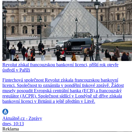
Revolut získal francouzskou bankovní licenci, příští rok otevře
ústředí v Paříži
Fintechová společnost Revolut získala francouzskou bankovní
licenci. Společnost to oznámila v pondělní tiskové zprávě. Žádost
musely posoudit Evropská centrální banka (ECB) a francouzský
regulátor (ACPR). Společnost sídlící v Londýně už dříve získala
bankovní licenci v Británii a ještě předtím v Litvě.
Aktuálně.cz - Zprávy
dnes, 10:13
Reklama