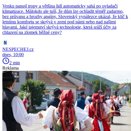
Venku panují tropy a většina lidí automaticky sahá po ovladači
klimatizace. Málokdo ale tuší, že dům lze ochladit téměř zadarmo,
bez průvanu a hrozby angíny. Slovenský vynálezce ukázal, že klíč k
letnímu komfortu se skrývá v zemi pod námi nebo nad našimi
hlavami. Jaké tajemství skrývá technologie, která sráží účty za
chlazení na zlomek běžné ceny?
NESPECHEJ.cz
dnes, 10:00
2 min
Reklama