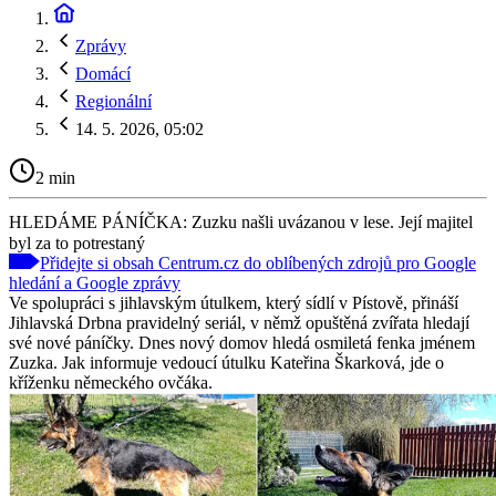
Zprávy
Domácí
Regionální
14. 5. 2026, 05:02
2 min
HLEDÁME PÁNÍČKA: Zuzku našli uvázanou v lese. Její majitel
byl za to potrestaný
Přidejte si obsah Centrum.cz do oblíbených zdrojů pro Google
hledání a Google zprávy
Ve spolupráci s jihlavským útulkem, který sídlí v Pístově, přináší
Jihlavská Drbna pravidelný seriál, v němž opuštěná zvířata hledají
své nové páníčky. Dnes nový domov hledá osmiletá fenka jménem
Zuzka. Jak informuje vedoucí útulku Kateřina Škarková, jde o
kříženku německého ovčáka.