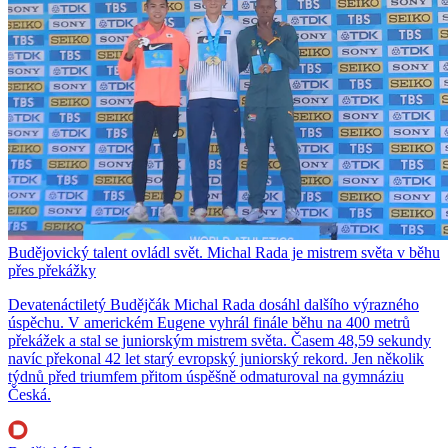
Budějovický talent ovládl svět. Michal Rada je mistrem světa v běhu
přes překážky
Devatenáctiletý Budějčák Michal Rada dosáhl dalšího výrazného
úspěchu. V americkém Eugene vyhrál finále běhu na 400 metrů
překážek a stal se juniorským mistrem světa. Časem 48,59 sekundy
navíc překonal 42 let starý evropský juniorský rekord. Jen několik
týdnů před triumfem přitom úspěšně odmaturoval na gymnáziu
Česká.