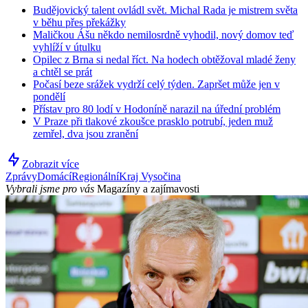
Budějovický talent ovládl svět. Michal Rada je mistrem světa
v běhu přes překážky
Maličkou Ášu někdo nemilosrdně vyhodil, nový domov teď
vyhlíží v útulku
Opilec z Brna si nedal říct. Na hodech obtěžoval mladé ženy
a chtěl se prát
Počasí beze srážek vydrží celý týden. Zapršet může jen v
pondělí
Přístav pro 80 lodí v Hodoníně narazil na úřední problém
V Praze při tlakové zkoušce prasklo potrubí, jeden muž
zemřel, dva jsou zranění
Zobrazit více
Zprávy
Domácí
Regionální
Kraj Vysočina
Vybrali jsme pro vás
Magazíny a zajímavosti