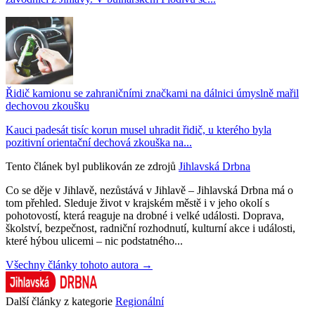
Řidič kamionu se zahraničními značkami na dálnici úmyslně mařil
dechovou zkoušku
Kauci padesát tisíc korun musel uhradit řidič, u kterého byla
pozitivní orientační dechová zkouška na...
Tento článek byl publikován ze zdrojů
Jihlavská Drbna
Co se děje v Jihlavě, nezůstává v Jihlavě – Jihlavská Drbna má o
tom přehled. Sleduje život v krajském městě i v jeho okolí s
pohotovostí, která reaguje na drobné i velké události. Doprava,
školství, bezpečnost, radniční rozhodnutí, kulturní akce i události,
které hýbou ulicemi – nic podstatného...
Všechny články tohoto autora →
Další články z kategorie
Regionální