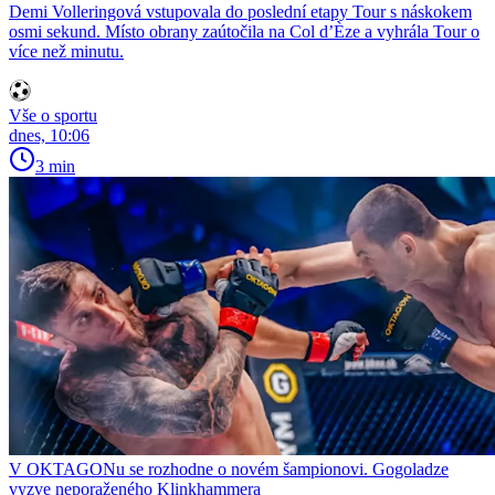
Demi Volleringová vstupovala do poslední etapy Tour s náskokem
osmi sekund. Místo obrany zaútočila na Col d’Èze a vyhrála Tour o
více než minutu.
Vše o sportu
dnes, 10:06
3 min
V OKTAGONu se rozhodne o novém šampionovi. Gogoladze
vyzve neporaženého Klinkhammera