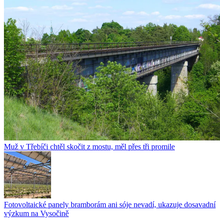
Muž v Třebíči chtěl skočit z mostu, měl přes tři promile
Fotovoltaické panely bramborám ani sóje nevadí, ukazuje dosavadní
výzkum na Vysočině