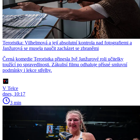
Teroristka: Vilhelmová a její absolutní kontrola nad fotografiemi a
Janžurová se musela naučit zacházet se zbraněmi
Černá komedie Teroristka přinesla Ivě Janžurové roli učitelky
toužící po spravedlnosti. Zákulisí filmu odhaluje přísné smluvní
podmínky i lekce střelby.
V Telce
dnes, 10:17
3 min