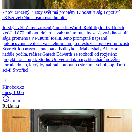
Znovuzrozený Jurský svět má problém. Dinosauří ságu opouští
režisér velkého streamovacího hitu
Jurský svět: Znovuzrození (Jurassic World: Rebirth) loni v kinech
vydělal 870 milionů dolarů a zabránil tomu, aby se slavná dinosauří
sága proměnila v kulturní fosilii. Jeho promptně napsané
pokračování ale dostává citelnou ránu, a přestože s opětovnou účastí
Scarlett Johansson, Jonathana Baileyho a Mahershaly Aliho se
nadále počítá, režisér Gareth Edwards se rozhodl od rozjetého
projektu odstoupit. Studio Universal tak narychlo shání nového
kormidelníka, který by nahradil autora na streamu velmi populární
sci-fi Stvořitel.
Kinobox.cz
dnes, 10:05
2 min
Reklama