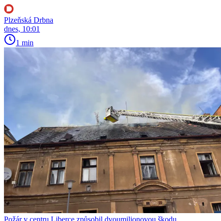
Plzeňská Drbna
dnes, 10:01
1 min
Požár v centru Liberce způsobil dvoumilionovou škodu