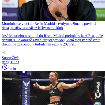
Mourinho se vrací do Realu Madrid s tvrdým režimem: povinná
dieta, posilovna a zákaz léčby mimo klub
José Mourinho nastoupil do Realu Madrid podruhé v kariéře a podle
deníku AS okamžitě zavedl trojici pravidel, která mají kabině vrátit
disciplínu ztracenou v turbulentní sezoně 2025/26.
SportyŽivě
dnes, 10:23
4 min