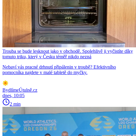
Trouba se bude lesknout jako v obchodě. Spolehlivě ji vyčistíte díky
tomuto triku, který v Česku téměř nikdo nezná
Nebaví vás pracné drhnutí připálenin v troubě? Efektivního
pomocníka najdete v malé tabletě do myčky.
BydlímeÚtulně.cz
dnes, 10:05
2 min