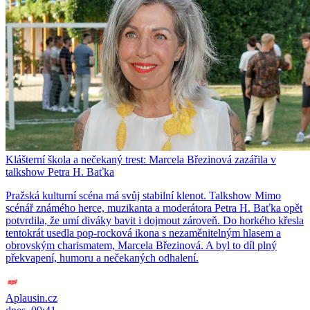
Klášterní škola a nečekaný trest: Marcela Březinová zazářila v
talkshow Petra H. Baťka
Pražská kulturní scéna má svůj stabilní klenot. Talkshow Mimo
scénář známého herce, muzikanta a moderátora Petra H. Baťka opět
potvrdila, že umí diváky bavit i dojmout zároveň. Do horkého křesla
tentokrát usedla pop-rocková ikona s nezaměnitelným hlasem a
obrovským charismatem, Marcela Březinová. A byl to díl plný
překvapení, humoru a nečekaných odhalení.
Aplausin.cz