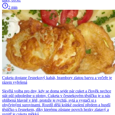
dnes, 09:41
2 min
Cuketa dostane česnekový kabát, brambory zlatou barvu a večeře je
rázem vyřešená
Skvělá volba pro dny, kdy se doma sejde pár cuket a člověk nechce
stát půl odpoledne u plotny. Cuketa v česnekovém těstíčku je u nás
oblíbená hlavně v létě, protože je rychlá, sytá a vystačí si s
obyčejnými surovinami. Rozdíl dělá krátké osolení předem a hustší
těstíčko s česnekem, díky kterému zůstane povrch hezky zlatavý a
uvnitř je cuketa měkká.