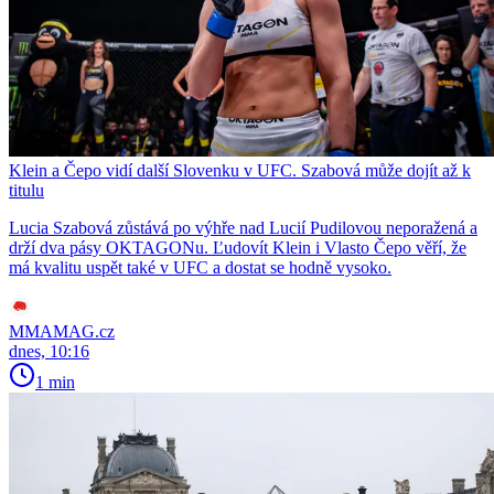
Klein a Čepo vidí další Slovenku v UFC. Szabová může dojít až k
titulu
Lucia Szabová zůstává po výhře nad Lucií Pudilovou neporažená a
drží dva pásy OKTAGONu. Ľudovít Klein i Vlasto Čepo věří, že
má kvalitu uspět také v UFC a dostat se hodně vysoko.
MMAMAG.cz
dnes, 10:16
1 min