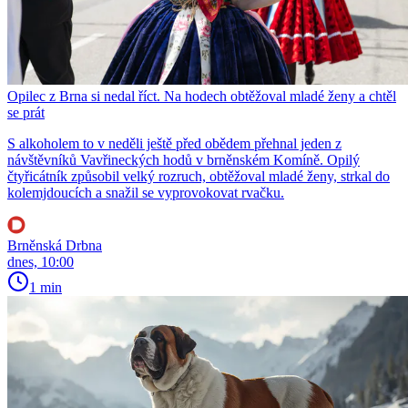
Opilec z Brna si nedal říct. Na hodech obtěžoval mladé ženy a chtěl
se prát
S alkoholem to v neděli ještě před obědem přehnal jeden z
návštěvníků Vavřineckých hodů v brněnském Komíně. Opilý
čtyřicátník způsobil velký rozruch, obtěžoval mladé ženy, strkal do
kolemjdoucích a snažil se vyprovokovat rvačku.
Brněnská Drbna
dnes, 10:00
1 min