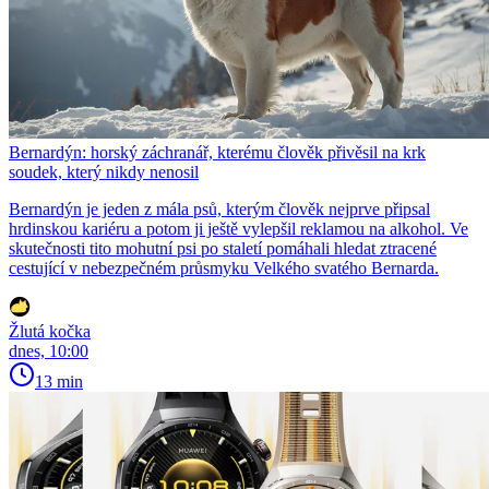
Bernardýn: horský záchranář, kterému člověk přivěsil na krk
soudek, který nikdy nenosil
Bernardýn je jeden z mála psů, kterým člověk nejprve připsal
hrdinskou kariéru a potom ji ještě vylepšil reklamou na alkohol. Ve
skutečnosti tito mohutní psi po staletí pomáhali hledat ztracené
cestující v nebezpečném průsmyku Velkého svatého Bernarda.
Žlutá kočka
dnes, 10:00
13 min