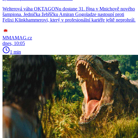
Welterová váha OKTAGONu dostane 31. října v Mnichově nového
šampiona. Jednička žebříčku Amiran Gogoladze nastoupí proti
Felixi Klinkhammerovi, který v profesionální kariéře ještě neprohrál.
MMAMAG.cz
dnes, 10:05
1 min