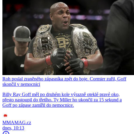
Roh poslal zraněného zápasníka zpět do boje. Cormier zuřil, Goff
skončil v nemocnici
Billy Ray Goff měl po druhém kole výrazně oteklé pravé oko,
přesto nastoupil do třetího. Ty Miller ho ukončil za 15 sekund a
Goff po zápase zamířil do nemocnice.
MMAMAG.cz
dnes, 10:13