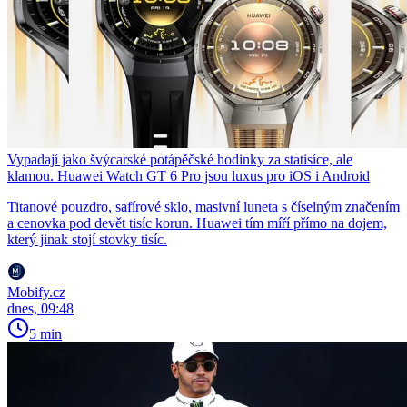
Vypadají jako švýcarské potápěčské hodinky za statisíce, ale
klamou. Huawei Watch GT 6 Pro jsou luxus pro iOS i Android
Titanové pouzdro, safírové sklo, masivní luneta s číselným značením
a cenovka pod devět tisíc korun. Huawei tím míří přímo na dojem,
který jinak stojí stovky tisíc.
Mobify.cz
dnes, 09:48
5 min