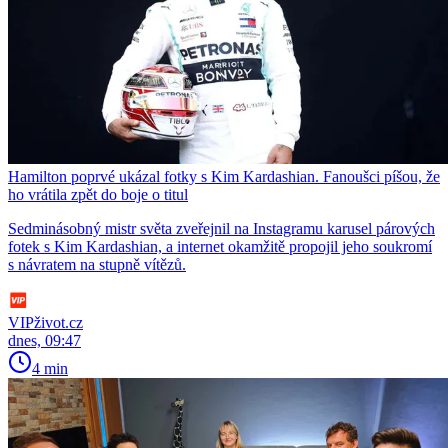
Hamilton poprvé ukázal fotky s Kim Kardashian. Fanoušci píšou, že
ho vrátila zpět do boje o titul
Sedminásobný mistr světa zveřejnil na Instagramu karusel párových
fotek s Kim Kardashian, a internet okamžitě propojil jeho soukromí
s návratem na stupně vítězů.
VIPživot.cz
dnes, 09:47
4 min