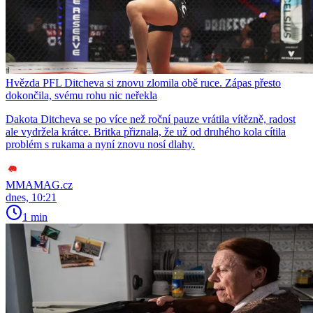
Hvězda PFL Ditcheva si znovu zlomila obě ruce. Zápas přesto
dokončila, svému rohu nic neřekla
Dakota Ditcheva se po více než roční pauze vrátila vítězně, radost
ale vydržela krátce. Britka přiznala, že už od druhého kola cítila
problém s rukama a nyní znovu nosí dlahy.
MMAMAG.cz
dnes, 10:21
1 min