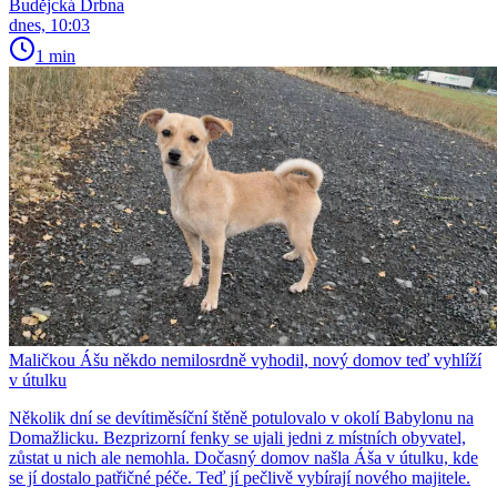
Budějcká Drbna
dnes, 10:03
1 min
Maličkou Ášu někdo nemilosrdně vyhodil, nový domov teď vyhlíží
v útulku
Několik dní se devítiměsíční štěně potulovalo v okolí Babylonu na
Domažlicku. Bezprizorní fenky se ujali jedni z místních obyvatel,
zůstat u nich ale nemohla. Dočasný domov našla Áša v útulku, kde
se jí dostalo patřičné péče. Teď jí pečlivě vybírají nového majitele.