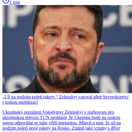
1 min
„Už na podzim poletí rakety.“ Zelenskyj varoval před Severokorejci
i ruskou mobilizací
Ukrajinský prezident Volodymyr Zelenskyj v rozhovoru pro
ukrajinskou televizi TCN prohlásil, že Ukrajina bude na ruskou
agresi odpovídat se stále větší intenzitou. Mluvil o tom, že už na
podzim poletí nové rakety na Rusko. Zmínil také vztahy s dříve