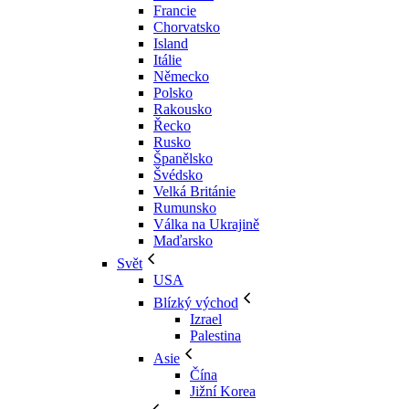
Francie
Chorvatsko
Island
Itálie
Německo
Polsko
Rakousko
Řecko
Rusko
Španělsko
Švédsko
Velká Británie
Rumunsko
Válka na Ukrajině
Maďarsko
Svět
USA
Blízký východ
Izrael
Palestina
Asie
Čína
Jižní Korea