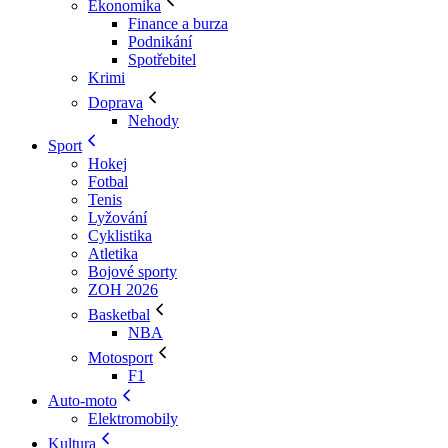
Ekonomika
Finance a burza
Podnikání
Spotřebitel
Krimi
Doprava
Nehody
Sport
Hokej
Fotbal
Tenis
Lyžování
Cyklistika
Atletika
Bojové sporty
ZOH 2026
Basketbal
NBA
Motosport
F1
Auto-moto
Elektromobily
Kultura