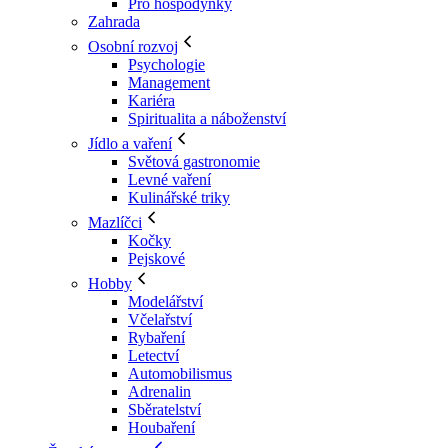
Pro hospodyňky
Zahrada
Osobní rozvoj
Psychologie
Management
Kariéra
Spiritualita a náboženství
Jídlo a vaření
Světová gastronomie
Levné vaření
Kulinářské triky
Mazlíčci
Kočky
Pejskové
Hobby
Modelářství
Včelařství
Rybaření
Letectví
Automobilismus
Adrenalin
Sběratelství
Houbaření