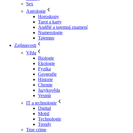
Sex
Astrologie
Horoskopy
Tarot a karty
Andělé a tajemná znamení
Numerologie
Tajemno
Zajímavosti
Věda
Biologie
Ekologie
Fyzika
Geografie
Historie
Chemie
Jazykověda
Vesmír
IT a technologie
Digital
Mobil
Technologie
Trendy
True crime