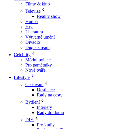
Filmy & kino
Televize
Reality show
Hudba
Hry
Literatura
Výtvarné umění
Divadlo
Digi a stream
Celebrity
Módní policie
Pro pamětníky
Nové tváře
Lifestyle
Cestování
Destinace
Rady na cesty
Bydlení
Interiery
Rady do domu
DIY
Pro kutily