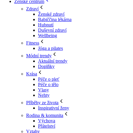
Ženské centrum
Zdraví
Ženské zdraví
Babiččina lékárna
Hubnutí
Duševní zdraví
Wellbeing
Fitness
Jóga a pilates
Módní trendy
Aktuální trendy
Doplňky
Krása
Péče o pleť
Péče o tělo
Vlasy
Nehty
Příběhy ze života
Inspirativní ženy
Rodina & komunita
Výchova
Přátelství
Vztahy