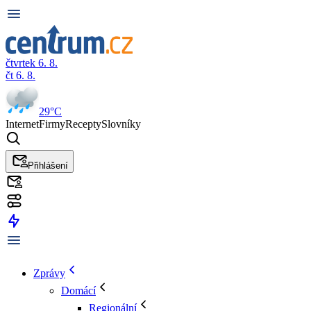
čtvrtek 6. 8.
čt 6. 8.
29°C
Internet
Firmy
Recepty
Slovníky
Přihlášení
Zprávy
Domácí
Regionální