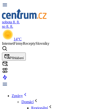
sobota 8. 8.
so 8. 8.
14°C
Internet
Firmy
Recepty
Slovníky
Přihlášení
Zprávy
Domácí
Regionální