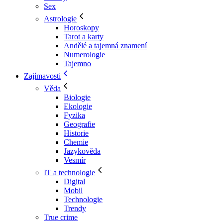
Sex
Astrologie
Horoskopy
Tarot a karty
Andělé a tajemná znamení
Numerologie
Tajemno
Zajímavosti
Věda
Biologie
Ekologie
Fyzika
Geografie
Historie
Chemie
Jazykověda
Vesmír
IT a technologie
Digital
Mobil
Technologie
Trendy
True crime