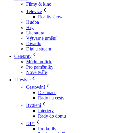
Filmy & kino
Televize
Reality show
Hudba
Hry
Literatura
Výtvarné umění
Divadlo
Digi a stream
Celebrity
Módní policie
Pro pamětníky
Nové tváře
Lifestyle
Cestování
Destinace
Rady na cesty
Bydlení
Interiery
Rady do domu
DIY
Pro kutily