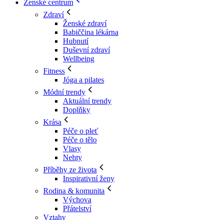
Ženské centrum
Zdraví
Ženské zdraví
Babiččina lékárna
Hubnutí
Duševní zdraví
Wellbeing
Fitness
Jóga a pilates
Módní trendy
Aktuální trendy
Doplňky
Krása
Péče o pleť
Péče o tělo
Vlasy
Nehty
Příběhy ze života
Inspirativní ženy
Rodina & komunita
Výchova
Přátelství
Vztahy