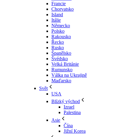
Francie
Chorvatsko
Island
Itálie
Německo
Polsko
Rakousko
Řecko
Rusko
Španělsko
Švédsko
Velká Británie
Rumunsko
Válka na Ukrajině
Maďarsko
Svět
USA
Blízký východ
Izrael
Palestina
Asie
Čína
Jižní Korea