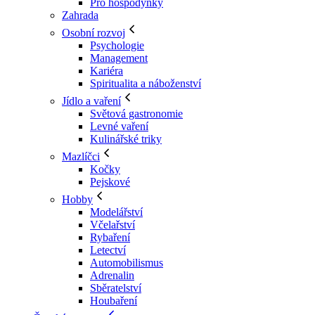
Pro hospodyňky
Zahrada
Osobní rozvoj
Psychologie
Management
Kariéra
Spiritualita a náboženství
Jídlo a vaření
Světová gastronomie
Levné vaření
Kulinářské triky
Mazlíčci
Kočky
Pejskové
Hobby
Modelářství
Včelařství
Rybaření
Letectví
Automobilismus
Adrenalin
Sběratelství
Houbaření