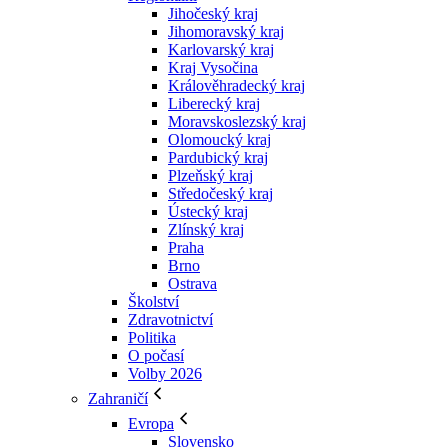
Jihočeský kraj
Jihomoravský kraj
Karlovarský kraj
Kraj Vysočina
Králověhradecký kraj
Liberecký kraj
Moravskoslezský kraj
Olomoucký kraj
Pardubický kraj
Plzeňský kraj
Středočeský kraj
Ústecký kraj
Zlínský kraj
Praha
Brno
Ostrava
Školství
Zdravotnictví
Politika
O počasí
Volby 2026
Zahraničí
Evropa
Slovensko