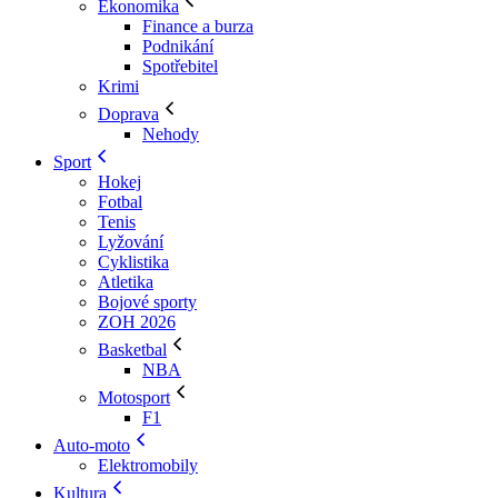
Ekonomika
Finance a burza
Podnikání
Spotřebitel
Krimi
Doprava
Nehody
Sport
Hokej
Fotbal
Tenis
Lyžování
Cyklistika
Atletika
Bojové sporty
ZOH 2026
Basketbal
NBA
Motosport
F1
Auto-moto
Elektromobily
Kultura