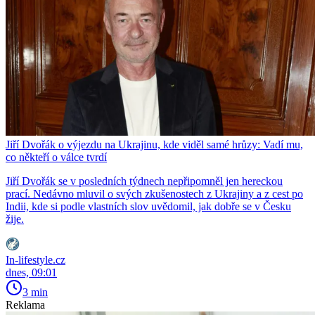
Jiří Dvořák o výjezdu na Ukrajinu, kde viděl samé hrůzy: Vadí mu,
co někteří o válce tvrdí
Jiří Dvořák se v posledních týdnech nepřipomněl jen hereckou
prací. Nedávno mluvil o svých zkušenostech z Ukrajiny a z cest po
Indii, kde si podle vlastních slov uvědomil, jak dobře se v Česku
žije.
In-lifestyle.cz
dnes, 09:01
3 min
Reklama