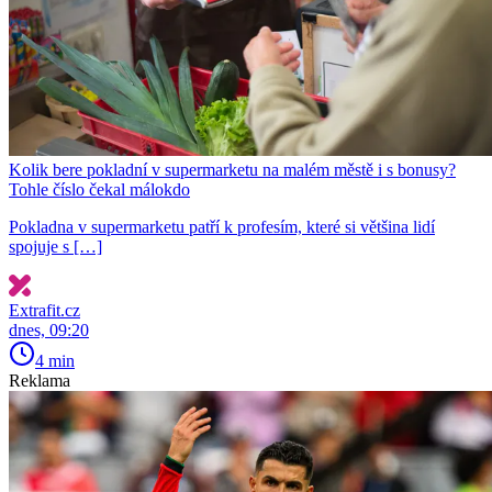
Kolik bere pokladní v supermarketu na malém městě i s bonusy?
Tohle číslo čekal málokdo
Pokladna v supermarketu patří k profesím, které si většina lidí
spojuje s […]
Extrafit.cz
dnes, 09:20
4 min
Reklama