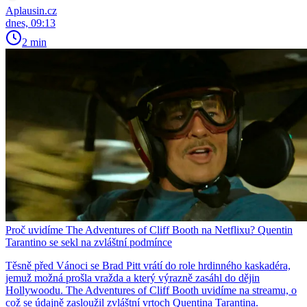
Aplausin.cz
dnes, 09:13
2 min
Proč uvidíme The Adventures of Cliff Booth na Netflixu? Quentin
Tarantino se sekl na zvláštní podmínce
Těsně před Vánoci se Brad Pitt vrátí do role hrdinného kaskadéra,
jemuž možná prošla vražda a který výrazně zasáhl do dějin
Hollywoodu. The Adventures of Cliff Booth uvidíme na streamu, o
což se údajně zasloužil zvláštní vrtoch Quentina Tarantina.