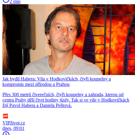
2 min
Jak bydlí Habera: Vila v Hodkovičkách, čtyři koupelny a
kompromis mezi přírodou a Prahou
Přes 300 metrů čtverečních, čtyři koupelny a zahrada, kterou od
centra Prahy dělí čtvrt hodiny jízdy. Tak si ve vile v Hodkovičkách
žijí Pavol Habera a Daniela Peštová.
VIPživot.cz
dnes, 09:01