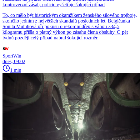
kontroverzní zásah, policie vyšetřuje šokující případ
To, co mělo být historickým okamžikem ženského silového trojboje,
skončilo jedním z největších skandálů posledních let. Belgičanka
Sonita Muluhová při pokusu o rekordní dřep s váhou 334,5
kilogramu přišla o platný výkon po zásahu člena obsluhy. O pět
týdnů později celý případ nabral šokující rozměr.
SportWin
dnes, 09:02
1 min