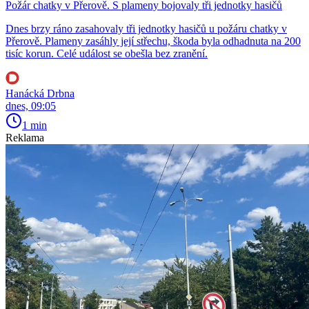
Požár chatky v Přerově. S plameny bojovaly tři jednotky hasičů
Dnes brzy ráno zasahovaly tři jednotky hasičů u požáru chatky v
Přerově. Plameny zasáhly její střechu, škoda byla odhadnuta na 200
tisíc korun. Celé událost se obešla bez zranění.
Hanácká Drbna
dnes, 09:05
1 min
Reklama