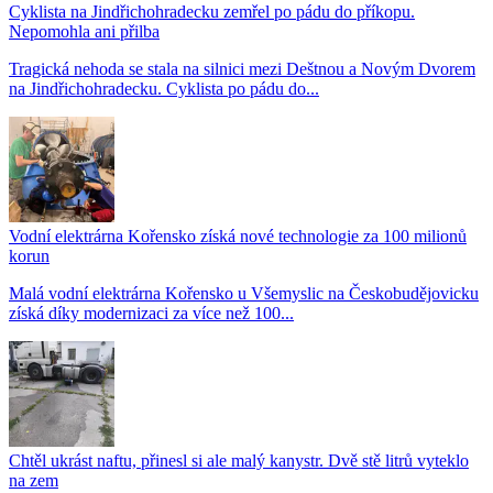
Cyklista na Jindřichohradecku zemřel po pádu do příkopu.
Nepomohla ani přilba
Tragická nehoda se stala na silnici mezi Deštnou a Novým Dvorem
na Jindřichohradecku. Cyklista po pádu do...
Vodní elektrárna Kořensko získá nové technologie za 100 milionů
korun
Malá vodní elektrárna Kořensko u Všemyslic na Českobudějovicku
získá díky modernizaci za více než 100...
Chtěl ukrást naftu, přinesl si ale malý kanystr. Dvě stě litrů vyteklo
na zem