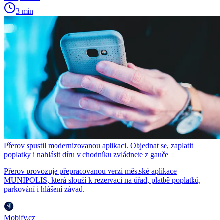
3 min
Přerov spustil modernizovanou aplikaci. Objednat se, zaplatit
poplatky i nahlásit díru v chodníku zvládnete z gauče
Přerov provozuje přepracovanou verzi městské aplikace
MUNIPOLIS, která slouží k rezervaci na úřad, platbě poplatků,
parkování i hlášení závad.
Mobify.cz