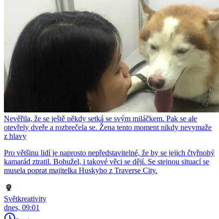
Nevěřila, že se ještě někdy setká se svým miláčkem. Pak se ale
otevřely dveře a rozbrečela se. Žena tento moment nikdy nevymaže
z hlavy
Pro většinu lidí je naprosto nepředstavitelné, že by se jejich čtyřnohý
kamarád ztratil. Bohužel, i takové věci se dějí. Se stejnou situací se
musela poprat majitelka Huskyho z Traverse City.
Světkreativity
dnes, 09:01