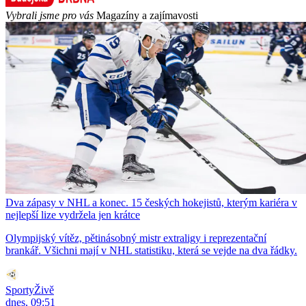
Vybrali jsme pro vás
Magazíny a zajímavosti
Dva zápasy v NHL a konec. 15 českých hokejistů, kterým kariéra v
nejlepší lize vydržela jen krátce
Olympijský vítěz, pětinásobný mistr extraligy i reprezentační
brankář. Všichni mají v NHL statistiku, která se vejde na dva řádky.
SportyŽivě
dnes, 09:51