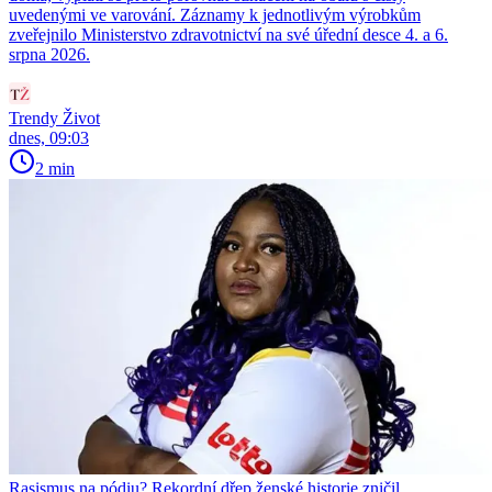
uvedenými ve varování. Záznamy k jednotlivým výrobkům
zveřejnilo Ministerstvo zdravotnictví na své úřední desce 4. a 6.
srpna 2026.
Trendy Život
dnes, 09:03
2 min
Rasismus na pódiu? Rekordní dřep ženské historie zničil