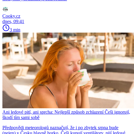
Cooky.cz
dnes, 09:41
3 min
Ani ledové pití, ani sprcha: Nejlepší způsob zchlazení Češi ignorují,
škodí tím sami sobě
Předpovědi meteorologů naznačují, že i po zbytek srpna bude
(nejen) v Česku hlavně horko. Češi kupují ventilátory, pijí ledové