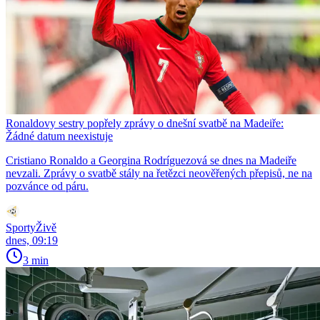
Ronaldovy sestry popřely zprávy o dnešní svatbě na Madeiře:
Žádné datum neexistuje
Cristiano Ronaldo a Georgina Rodríguezová se dnes na Madeiře
nevzali. Zprávy o svatbě stály na řetězci neověřených přepisů, ne na
pozvánce od páru.
SportyŽivě
dnes, 09:19
3 min