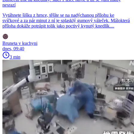
nesrazí
Vytáhnete šišku z hrnce, těšíte se na nadýchanou přílohu ke
svíčkové a za pár minut z ní je splasklý gumový váleček. Málokterá
příloha dokáže potrápit tolik jako poctivý kynutý knedlík....
Bruneta v kuchyni
dnes, 09:40
3 min