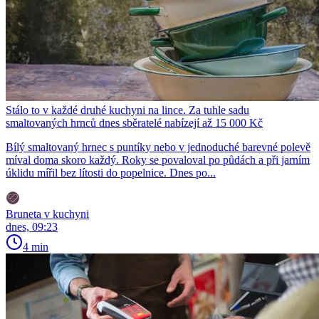
Stálo to v každé druhé kuchyni na lince. Za tuhle sadu
smaltovaných hrnců dnes sběratelé nabízejí až 15 000 Kč
Bílý smaltovaný hrnec s puntíky nebo v jednoduché barevné polevě
míval doma skoro každý. Roky se povaloval po půdách a při jarním
úklidu mířil bez lítosti do popelnice. Dnes po...
Bruneta v kuchyni
dnes, 09:23
4 min