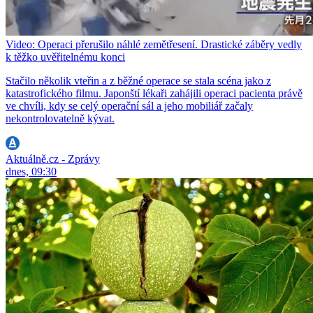
Video: Operaci přerušilo náhlé zemětřesení. Drastické záběry vedly
k těžko uvěřitelnému konci
Stačilo několik vteřin a z běžné operace se stala scéna jako z
katastrofického filmu. Japonští lékaři zahájili operaci pacienta právě
ve chvíli, kdy se celý operační sál a jeho mobiliář začaly
nekontrolovatelně kývat.
Aktuálně.cz - Zprávy
dnes, 09:30