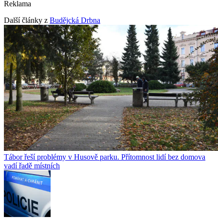
Reklama
Další články z
Budějcká Drbna
Tábor řeší problémy v Husově parku. Přítomnost lidí bez domova
vadí řadě místních