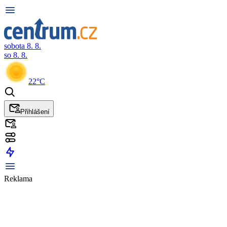
sobota 8. 8.
so 8. 8.
22°C
Přihlášení
Reklama