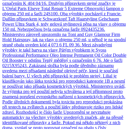
označením K 404 04/16. Druhým přípravkem stejné značky je
L’Oréal Paris Elseve Total Repair 5 Extreme Obnovující šampon o
objemu 250 ml a šarži 24S100. Oba výrobky pocházejí z Francie.
Dalším přípravkem je Schwarzkopf Taft Haarstyling Gelschaum
Power Ultra Stark 4, tedy gelová stylingová pěna na vlasy o objemu
150 ml. Nebezpečnou byla označena šarže 0924435236.
Ministerstvo zároveň upozornilo na Toni and Guy Glamour Firm
Hold Hairspray, lak na vlasy o objemu 250 ml, u něhož je na spodní
straně obalu uveden kód 4 073 6 FL 09 36. Mezi závadnými
výrobky je také barva na vlasy Pátým výrobkem je Syoss
Professional Performance Oleo Intense Permanent Oil Color Double
Oil Booster v odstínu Teplý měděný s označením 6 76. Jde o šarži
0215X95243. Zakázaná složka byla podle úředního záznamu
uvedena mezi přísadami následné olejové péče, která je součástí
balení barvy. U všech pěti přípravků je problém stejný. Lilial je
klasifikován jako látka toxická pro reprodukci kategorie 1B a nesmí
se používat jako přísada kosmetických výrobků. Ministerstvo uvádí,
že výjimka pro její použití nebyla schválena a její přítomnost proto
znamená porušení evropského nařízení o kosmetických přípravcích.
Podle úředních dokumentů byla toxicita pro reprodukci prokázána
při testech na zvířatech a použití látky představuje riziko pro lidské
zdraví. Rozhodující je číslo šarže Upozornění se nevztahuje
automaticky na všechny výrobky uvedených značek, ale na přesně
identifikované přípravky a šarže. Pokud má někdo některý z nich
doma, vyplatí se proto porovnat označení na obalu s čísly