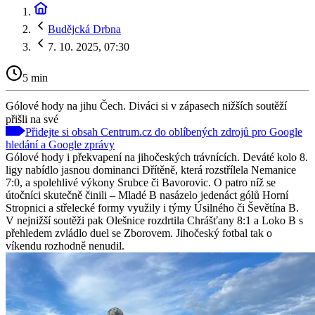
Budějcká Drbna
7. 10. 2025, 07:30
5 min
Gólové hody na jihu Čech. Diváci si v zápasech nižších soutěží
přišli na své
Přidejte si obsah Centrum.cz do oblíbených zdrojů pro Google
hledání a Google zprávy
Gólové hody i překvapení na jihočeských trávnících. Deváté kolo 8.
ligy nabídlo jasnou dominanci Dřítěně, která rozstřílela Nemanice
7:0, a spolehlivé výkony Srubce či Bavorovic. O patro níž se
útočníci skutečně činili – Mladé B nasázelo jedenáct gólů Horní
Stropnici a střelecké formy využily i týmy Úsilného či Ševětína B.
V nejnižší soutěži pak Olešnice rozdrtila Chrášťany 8:1 a Loko B s
přehledem zvládlo duel se Zborovem. Jihočeský fotbal tak o
víkendu rozhodně nenudil.