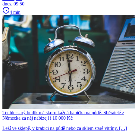
dnes, 09:50
4 min
Tenhle starý budík má skoro každá babička na půdě. Sběratelé z
Německa za něj nabízejí i 10 000 Kč
Leží ve sklepě, v krabici na půdě nebo za sklem staré vitríny. […]