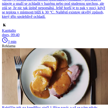
nápoje a snaží se zchladit v bazénu nebo pod studenou sprchou, ale
zdá se, že nic tak úplně nepomáhá. Ještě horší je to pak v noci, když
se teplota v místnosti blíží k 30 °C. Naštěstí existuje skvělý způsob,
který tělo spolehlivě ochladí.
Kapitalio
dnes, 09:40
3 min
Reklama
Babiččin trik na knedlíky: stačí 1 lžíce navíc a už se vám nikdy