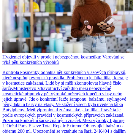
Hygienici objevili v prodeji nebezpečnou kosmetiku: Varování se
týká pěti konkrétních výrobků
Kontrola kosmetiky odhalila pět konkrétních vlasových přípravků,
které nesplňují evropská pravidla. Problémem je látka lilial, která je
v kosmetice zakázaná. Lidé by si měli zkontrolovat hlavně číslo
šarže.Ministerstvo zdravotnictví zařadilo mezi nebezpečné
kosmetické přípravky pět výrobků určených k péči o vlasy nebo
jejich úpravě. Jde o konkrétní šarže šamponu, balzámu, stylingové
pěny, laku a barvy na vlasy. Ve složení všech byla uvedena látka
Butylphenyl Methylpropional známá také jako lilial. Právě ta je
podle evropských pravidel v kosmetických přípravcích zakázaná.
Pozor na konkrétní šarže známých značek Mezi výrobky figuruje
L’Oréal Paris Elseve Total Repair Extreme Obnovující balzám o
objemu 200 ml. Upozornění se vztahuje na šarži 24K404 s dalším