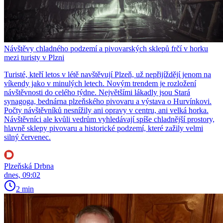
Návštěvy chladného podzemí a pivovarských sklepů frčí v horku
mezi turisty v Plzni
Turisté, kteří letos v létě navštěvují Plzeň, už nepřijíždějí jenom na
víkendy jako v minulých letech. Novým trendem je rozložení
návštěvnosti do celého týdne. Největšími lákadly jsou Stará
synagoga, bednárna plzeňského pivovaru a výstava o Hurvínkovi.
Počty návštěvníků nesnížily ani opravy v centru, ani velká horka.
Návštěvníci ale kvůli vedrům vyhledávají spíše chladnější prostory,
hlavně sklepy pivovaru a historické podzemí, které zažily velmi
silný červenec.
Plzeňská Drbna
dnes, 09:02
2 min