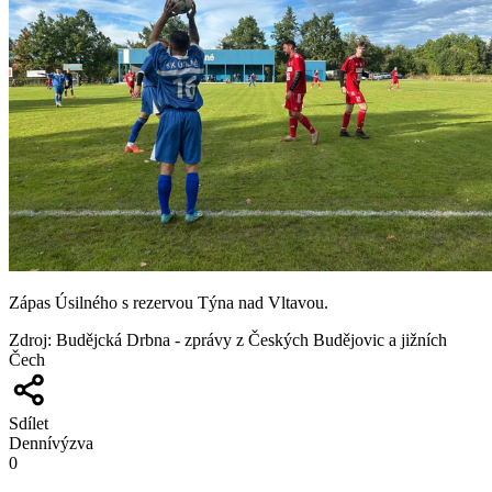
Zápas Úsilného s rezervou Týna nad Vltavou.
Zdroj
:
Budějcká Drbna - zprávy z Českých Budějovic a jižních
Čech
Sdílet
Denní
výzva
0