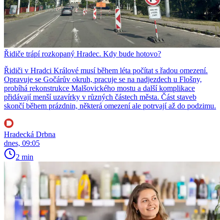
Řidiče trápí rozkopaný Hradec. Kdy bude hotovo?
Řidiči v Hradci Králové musí během léta počítat s řadou omezení.
Opravuje se Gočárův okruh, pracuje se na nadjezdech u Flošny,
probíhá rekonstrukce Malšovického mostu a další komplikace
přidávají menší uzavírky v různých částech města. Část staveb
skončí během prázdnin, některá omezení ale potrvají až do podzimu.
Hradecká Drbna
dnes, 09:05
2 min