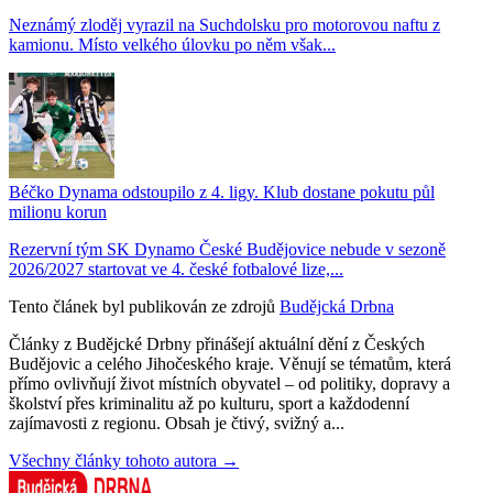
Neznámý zloděj vyrazil na Suchdolsku pro motorovou naftu z
kamionu. Místo velkého úlovku po něm však...
Béčko Dynama odstoupilo z 4. ligy. Klub dostane pokutu půl
milionu korun
Rezervní tým SK Dynamo České Budějovice nebude v sezoně
2026/2027 startovat ve 4. české fotbalové lize,...
Tento článek byl publikován ze zdrojů
Budějcká Drbna
Články z Budějcké Drbny přinášejí aktuální dění z Českých
Budějovic a celého Jihočeského kraje. Věnují se tématům, která
přímo ovlivňují život místních obyvatel – od politiky, dopravy a
školství přes kriminalitu až po kulturu, sport a každodenní
zajímavosti z regionu. Obsah je čtivý, svižný a...
Všechny články tohoto autora →