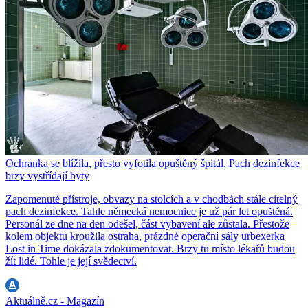
Ochranka se blížila, přesto vyfotila opuštěný špitál. Pach dezinfekce
brzy vystřídají byty
Zapomenuté přístroje, obvazy na stolcích a v chodbách stále citelný
pach dezinfekce. Tahle německá nemocnice je už pár let opuštěná.
Personál ze dne na den odešel, část vybavení ale zůstala. Přestože
kolem objektu kroužila ostraha, prázdné operační sály urbexerka
Lost in Time dokázala zdokumentovat. Brzy tu místo lékařů budou
žít lidé. Tohle je její svědectví.
Aktuálně.cz - Magazín