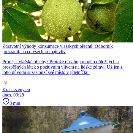
Zdravotní výhody konzumace vlašských ořechů. Odborník
prozradil, na co všechno mají vliv
Proč jíst vlašské ořechy? Protože obsahují mnoho důležitých a
prospěšných látek s pozitivním vlivem na lidské zdraví. Už jen z
toho důvodu si zaslouží své místo v jídelníčku.
Krasnezeny.eu
dnes, 09:28
3 min