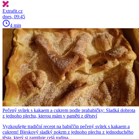
Extrafit.cz
dnes, 09:45
4 min
Pečený svítek s kakaem a cukrem podle prababičky: Sladká dobrota
z jednoho plechu, kterou mám v paměti z dětství
Vyzkoušejte tradiční recept na babiččin pečený svítek s kakaem a
cukrem! Bleskový sladký pokrm z jednoho plechu z jednoduchého
těsta, který si zamiluje celá rodina.