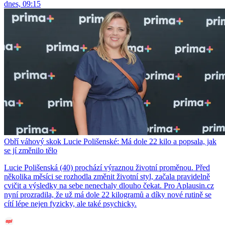
dnes, 09:15
Obří váhový skok Lucie Polišenské: Má dole 22 kilo a popsala, jak
se jí změnilo tělo
Lucie Polišenská (40) prochází výraznou životní proměnou. Před
několika měsíci se rozhodla změnit životní styl, začala pravidelně
cvičit a výsledky na sebe nenechaly dlouho čekat. Pro Aplausin.cz
nyní prozradila, že už má dole 22 kilogramů a díky nové rutině se
cítí lépe nejen fyzicky, ale také psychicky.