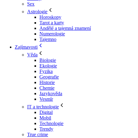
Sex
Astrologie
Horoskopy
Tarot a karty
Andělé a tajemná znamení
Numerologie
Tajemno
Zajímavosti
Věda
Biologie
Ekologie
Fyzika
Geografie
Historie
Chemie
Jazykověda
Vesmír
IT a technologie
Digital
Mobil
Technologie
Trendy
True crime