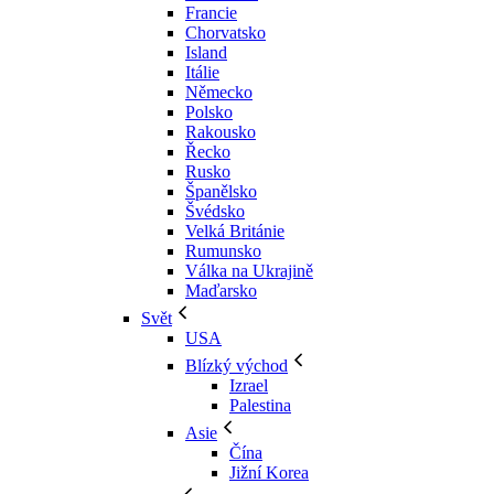
Francie
Chorvatsko
Island
Itálie
Německo
Polsko
Rakousko
Řecko
Rusko
Španělsko
Švédsko
Velká Británie
Rumunsko
Válka na Ukrajině
Maďarsko
Svět
USA
Blízký východ
Izrael
Palestina
Asie
Čína
Jižní Korea