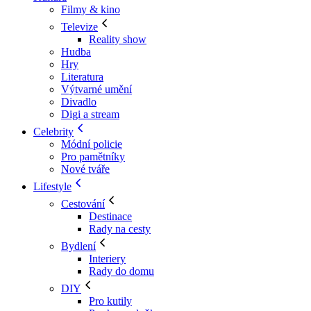
Filmy & kino
Televize
Reality show
Hudba
Hry
Literatura
Výtvarné umění
Divadlo
Digi a stream
Celebrity
Módní policie
Pro pamětníky
Nové tváře
Lifestyle
Cestování
Destinace
Rady na cesty
Bydlení
Interiery
Rady do domu
DIY
Pro kutily