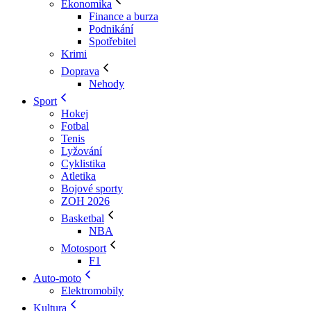
Ekonomika
Finance a burza
Podnikání
Spotřebitel
Krimi
Doprava
Nehody
Sport
Hokej
Fotbal
Tenis
Lyžování
Cyklistika
Atletika
Bojové sporty
ZOH 2026
Basketbal
NBA
Motosport
F1
Auto-moto
Elektromobily
Kultura