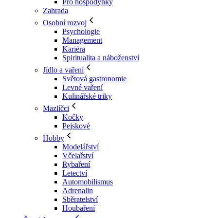
Pro hospodyňky
Zahrada
Osobní rozvoj
Psychologie
Management
Kariéra
Spiritualita a náboženství
Jídlo a vaření
Světová gastronomie
Levné vaření
Kulinářské triky
Mazlíčci
Kočky
Pejskové
Hobby
Modelářství
Včelařství
Rybaření
Letectví
Automobilismus
Adrenalin
Sběratelství
Houbaření