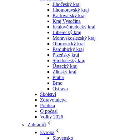
Jihočeský kraj
Jihomoravský kraj
Karlovarský kraj
Kraj Vysočina
Králověhradecký kraj
Liberecký kraj
Moravskoslezský kraj
Olomoucký kraj
Pardubický kraj
Plzeňský kraj
Středočeský kraj
Ústecký kraj
Zlínský kraj
Praha
Brno
Ostrava
Školství
Zdravotnictví
Politika
O počasí
Volby 2026
Zahraničí
Evropa
Slovensko