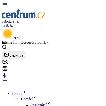
sobota 8. 8.
so 8. 8.
26°C
Internet
Firmy
Recepty
Slovníky
Přihlášení
Zprávy
Domácí
Regionální