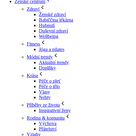
Ženské centrum
Zdraví
Ženské zdraví
Babiččina lékárna
Hubnutí
Duševní zdraví
Wellbeing
Fitness
Jóga a pilates
Módní trendy
Aktuální trendy
Doplňky
Krása
Péče o pleť
Péče o tělo
Vlasy
Nehty
Příběhy ze života
Inspirativní ženy
Rodina & komunita
Výchova
Přátelství
Vztahy