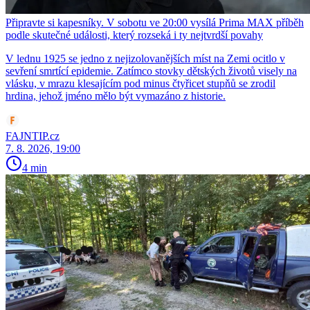
Připravte si kapesníky. V sobotu ve 20:00 vysílá Prima MAX příběh
podle skutečné události, který rozseká i ty nejtvrdší povahy
V lednu 1925 se jedno z nejizolovanějších míst na Zemi ocitlo v
sevření smrtící epidemie. Zatímco stovky dětských životů visely na
vlásku, v mrazu klesajícím pod minus čtyřicet stupňů se zrodil
hrdina, jehož jméno mělo být vymazáno z historie.
FAJNTIP.cz
7. 8. 2026, 19:00
4 min