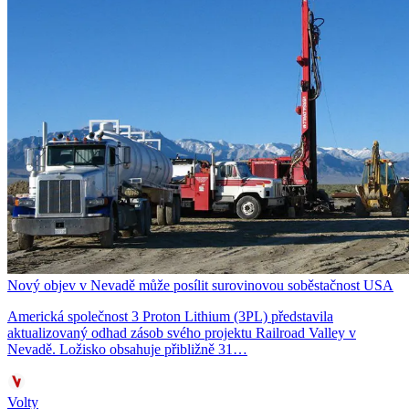
Nový objev v Nevadě může posílit surovinovou soběstačnost USA
Americká společnost 3 Proton Lithium (3PL) představila
aktualizovaný odhad zásob svého projektu Railroad Valley v
Nevadě. Ložisko obsahuje přibližně 31…
Volty