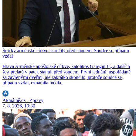
Špičky arménské církve skončily před soudem. Soudce se případu
vzdal
Hlava Arménské apoštolské církve, katolikos Garegin II., a dalších
šest prelátů v pátek stanuli před soudem. První jednání, uspořádané
za zavřenými dveřmi, ale zakrátko skončilo, protože soudce se
případu vzdal, oznámila média.
Aktuálně.cz - Zprávy
7. 8. 2026, 19:30