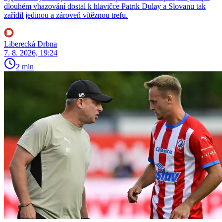
dlouhém vhazování dostal k hlavičce Patrik Dulay a Slovanu tak
zařídil jedinou a zároveň vítěznou trefu.
Liberecká Drbna
7. 8. 2026, 19:24
2 min