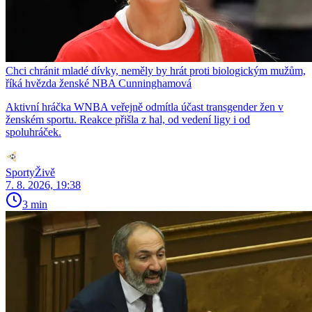
Chci chránit mladé dívky, neměly by hrát proti biologickým mužům,
říká hvězda ženské NBA Cunninghamová
Aktivní hráčka WNBA veřejně odmítla účast transgender žen v
ženském sportu. Reakce přišla z hal, od vedení ligy i od
spoluhráček.
SportyŽivě
7. 8. 2026, 19:38
3 min