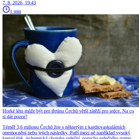
7. 8. 2026, 19:43
1 min
Horké léto může být pro třetinu Čechů větší zátěží pro srdce. Na co
si dát pozor?
Téměř 3,6 milionu Čechů žije s některým z kardiovaskulárních
onemocnění nebo jejich následky. Patří mezi ně například vysoký
krevní tlak, ischemická choroba srdeční, porucha srdečního rytmu