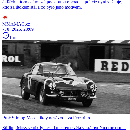
dalších informací musel podstoupit operaci a policie nyní zjišťuje,
kdo za útokem stál a co bylo jeho motivem.
MMAMAG.cz
7. 8. 2026, 23:09
1 min
Proč Stirling Moss nikdy nezávodil za Ferrariho
Stirling Moss se nikdy nestal mistrem světa v královně motorsportu.