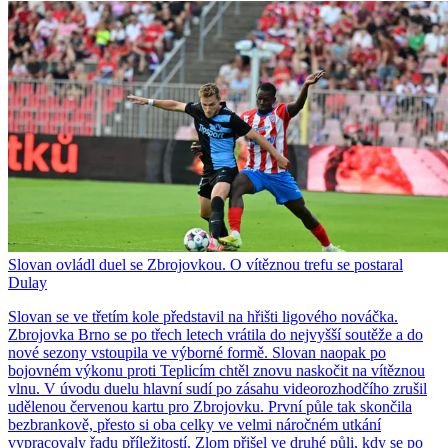
Slovan ovládl duel se Zbrojovkou. O vítěznou trefu se postaral
Dulay
Slovan se ve třetím kole představil na hřišti ligového nováčka.
Zbrojovka Brno se po třech letech vrátila do nejvyšší soutěže a do
nové sezony vstoupila ve výborné formě. Slovan naopak po
bojovném výkonu proti Teplicím chtěl znovu naskočit na vítěznou
vlnu. V úvodu duelu hlavní sudí po zásahu videorozhodčího zrušil
udělenou červenou kartu pro Zbrojovku. První půle tak skončila
bezbrankově, přesto si oba celky ve velmi náročném utkání
vypracovaly řadu příležitostí. Zlom přišel ve druhé půli, kdy se po