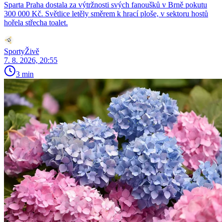
Sparta Praha dostala za výtržnosti svých fanoušků v Brně pokutu
300 000 Kč. Světlice letěly směrem k hrací ploše, v sektoru hostů
hořela střecha toalet.
SportyŽivě
7. 8. 2026, 20:55
3 min