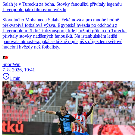
Salah je v Turecku za boha. Stovky fanoušků přivítaly legendu
Liverpoolu jako filmovou hvězdu
Slovutného Mohameda Salaha čeká nová a pro mnohé hodně
překvapivá fotbalová výzva. Egyptská hvězda po odchodu z
Liverpoolu míří do Trabzonsporu, kde ji už při příletu do Turecka
přivítaly stovky nadšených fanoušků. Na istanbulském letišti
panovala atmosféra, jaká se běžně pojí spíš s příjezdem světové
hudební hvězdy než fotbalisty.
SportWin
7. 8. 2026, 19:41
1 min