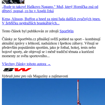
„Bude to takové Haškovo Nagano." Muž, který Horníčka zná od
dětství, popsal, co ho v Anglii čeká
Kepa, Alisson, Buffon a hned za nimi řada dalších zvučných jmen.
V žebříčku nejdražších brankářských...
Tento článek byl publikován ze zdrojů
SportWin
Články ze SportWin.cz přinášejí svěží pohled na sport – kombinují
aktuální zprávy s lehkostí, nadsázkou i špetkou zábavy. Věnují se
především populárním sportům, jako je fotbal, hokej, tenis nebo
bojové sporty, ale objevují se i méně tradiční témata a kuriózní
momenty ze světa sportovního...
Všechny články tohoto autora →
Vybrali jsme pro vás
Magazíny a zajímavosti