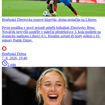
Brněnská Zbrojovka poprvé klopýtla, doma nestačila na Liberec
První porážku v nové sezoně utrpěli fotbalisté Zbrojovky Brno.
Nováček nejvyšší soutěže v páteční předehrávce 3. kola podlehl na
domácím stadionu Liberci 0:1. Hostům zajistil tři body gólem z 61.
minuty Patrik Dulay.
Brněnská Drbna
7. 8. 2026, 19:40
2 min