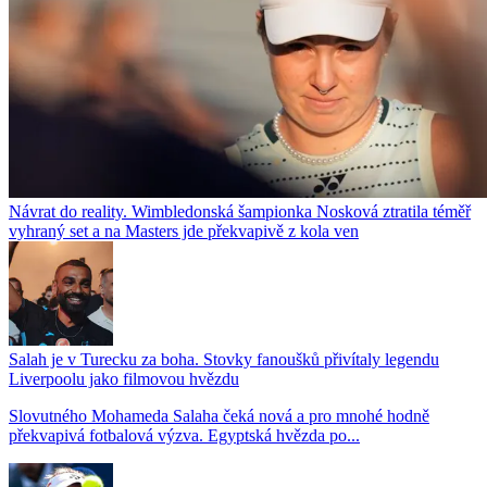
Návrat do reality. Wimbledonská šampionka Nosková ztratila téměř
vyhraný set a na Masters jde překvapivě z kola ven
Salah je v Turecku za boha. Stovky fanoušků přivítaly legendu
Liverpoolu jako filmovou hvězdu
Slovutného Mohameda Salaha čeká nová a pro mnohé hodně
překvapivá fotbalová výzva. Egyptská hvězda po...