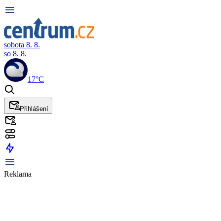
sobota 8. 8.
so 8. 8.
17°C
Přihlášení
Reklama