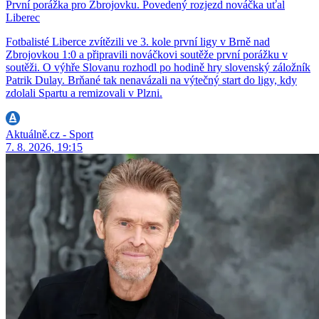
První porážka pro Zbrojovku. Povedený rozjezd nováčka uťal
Liberec
Fotbalisté Liberce zvítězili ve 3. kole první ligy v Brně nad
Zbrojovkou 1:0 a připravili nováčkovi soutěže první porážku v
soutěži. O výhře Slovanu rozhodl po hodině hry slovenský záložník
Patrik Dulay. Brňané tak nenavázali na výtečný start do ligy, kdy
zdolali Spartu a remizovali v Plzni.
Aktuálně.cz - Sport
7. 8. 2026, 19:15