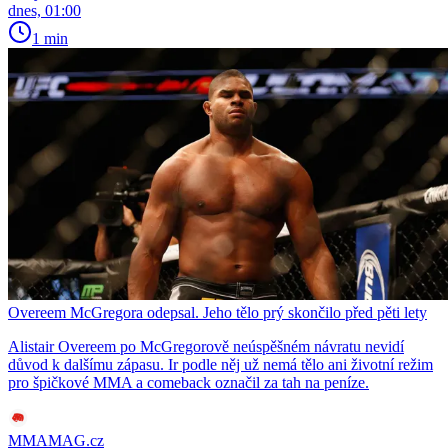
dnes, 01:00
1 min
Overeem McGregora odepsal. Jeho tělo prý skončilo před pěti lety
Alistair Overeem po McGregorově neúspěšném návratu nevidí
důvod k dalšímu zápasu. Ir podle něj už nemá tělo ani životní režim
pro špičkové MMA a comeback označil za tah na peníze.
MMAMAG.cz