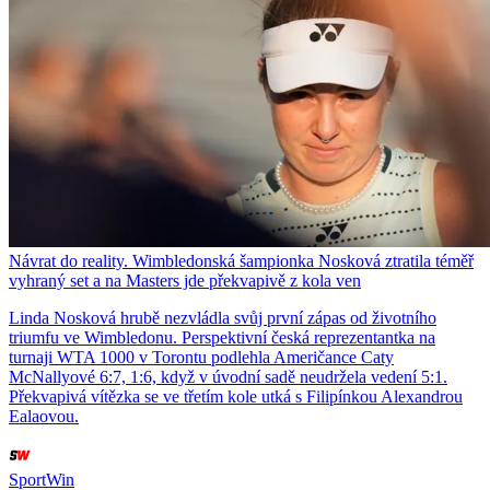
Návrat do reality. Wimbledonská šampionka Nosková ztratila téměř
vyhraný set a na Masters jde překvapivě z kola ven
Linda Nosková hrubě nezvládla svůj první zápas od životního
triumfu ve Wimbledonu. Perspektivní česká reprezentantka na
turnaji WTA 1000 v Torontu podlehla Američance Caty
McNallyové 6:7, 1:6, když v úvodní sadě neudržela vedení 5:1.
Překvapivá vítězka se ve třetím kole utká s Filipínkou Alexandrou
Ealaovou.
SportWin