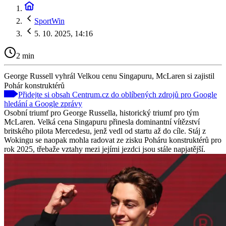
SportWin
5. 10. 2025, 14:16
2 min
George Russell vyhrál Velkou cenu Singapuru, McLaren si zajistil
Pohár konstruktérů
Přidejte si obsah Centrum.cz do oblíbených zdrojů pro Google
hledání a Google zprávy
Osobní triumf pro George Russella, historický triumf pro tým
McLaren. Velká cena Singapuru přinesla dominantní vítězství
britského pilota Mercedesu, jenž vedl od startu až do cíle. Stáj z
Wokingu se naopak mohla radovat ze zisku Poháru konstruktérů pro
rok 2025, třebaže vztahy mezi jejími jezdci jsou stále napjatější.