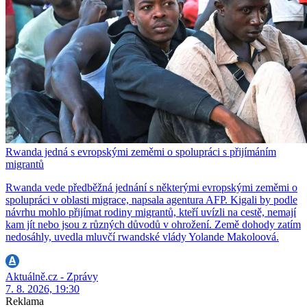
Rwanda jedná s evropskými zeměmi o spolupráci s přijímáním
migrantů
Rwanda vede předběžná jednání s některými evropskými zeměmi o
spolupráci v oblasti migrace, napsala agentura AFP. Kigali by podle
návrhu mohlo přijímat rodiny migrantů, kteří uvízli na cestě, nemají
kam jít nebo jsou z různých důvodů v ohrožení. Země dohody zatím
nedosáhly, uvedla mluvčí rwandské vlády Yolande Makoloová.
Aktuálně.cz - Zprávy
7. 8. 2026, 19:30
Reklama