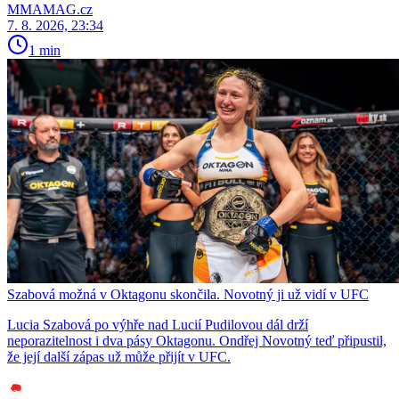
MMAMAG.cz
7. 8. 2026, 23:34
1 min
Szabová možná v Oktagonu skončila. Novotný ji už vidí v UFC
Lucia Szabová po výhře nad Lucií Pudilovou dál drží
neporazitelnost i dva pásy Oktagonu. Ondřej Novotný teď připustil,
že její další zápas už může přijít v UFC.