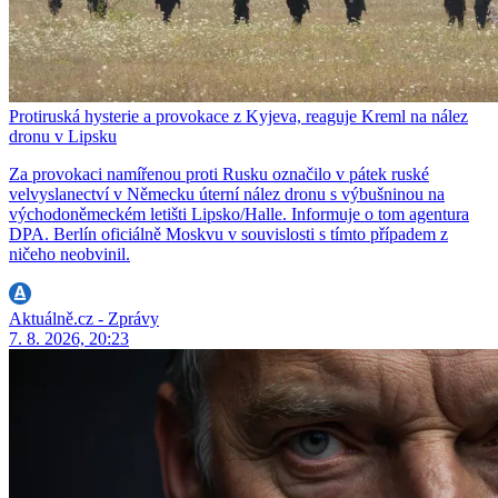
Protiruská hysterie a provokace z Kyjeva, reaguje Kreml na nález
dronu v Lipsku
Za provokaci namířenou proti Rusku označilo v pátek ruské
velvyslanectví v Německu úterní nález dronu s výbušninou na
východoněmeckém letišti Lipsko/Halle. Informuje o tom agentura
DPA. Berlín oficiálně Moskvu v souvislosti s tímto případem z
ničeho neobvinil.
Aktuálně.cz - Zprávy
7. 8. 2026, 20:23