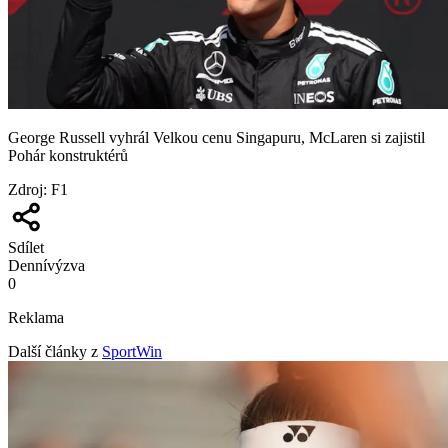
George Russell vyhrál Velkou cenu Singapuru, McLaren si zajistil
Pohár konstruktérů
Zdroj
:
F1
Sdílet
Denní
výzva
0
Reklama
Další články z
SportWin