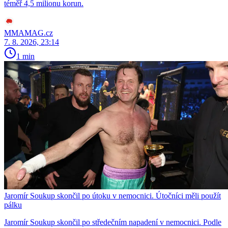
téměř 4,5 milionu korun.
MMAMAG.cz
7. 8. 2026, 23:14
1 min
Jaromír Soukup skončil po útoku v nemocnici. Útočníci měli použít
pálku
Jaromír Soukup skončil po středečním napadení v nemocnici. Podle