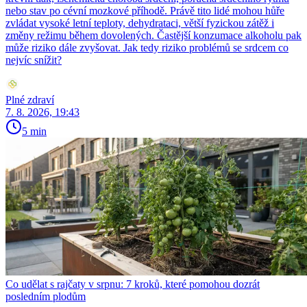
nebo stav po cévní mozkové příhodě. Právě tito lidé mohou hůře
zvládat vysoké letní teploty, dehydrataci, větší fyzickou zátěž i
změny režimu během dovolených. Častější konzumace alkoholu pak
může riziko dále zvyšovat. Jak tedy riziko problémů se srdcem co
nejvíc snížit?
Plné zdraví
7. 8. 2026, 19:43
5 min
Co udělat s rajčaty v srpnu: 7 kroků, které pomohou dozrát
posledním plodům