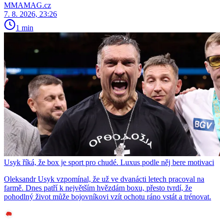
MMAMAG.cz
7. 8. 2026, 23:26
1 min
Usyk říká, že box je sport pro chudé. Luxus podle něj bere motivaci
Oleksandr Usyk vzpomínal, že už ve dvanácti letech pracoval na
farmě. Dnes patří k největším hvězdám boxu, přesto tvrdí, že
pohodlný život může bojovníkovi vzít ochotu ráno vstát a trénovat.