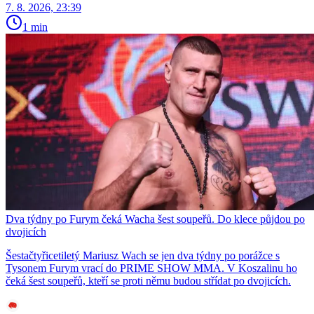
7. 8. 2026, 23:39
1 min
Dva týdny po Furym čeká Wacha šest soupeřů. Do klece půjdou po
dvojicích
Šestačtyřicetiletý Mariusz Wach se jen dva týdny po porážce s
Tysonem Furym vrací do PRIME SHOW MMA. V Koszalinu ho
čeká šest soupeřů, kteří se proti němu budou střídat po dvojicích.