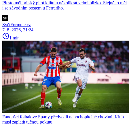
Přesto měl britský pilot k titulu několikrát velmi blízko. Stejně to měl
i se závodním postem u Ferrariho.
SvětFormule.cz
7. 8. 2026, 21:24
1 min
Fanoušci fotbalové Sparty předvedli nepochopitelné chování. Klub
musí zaplatit tučnou pokutu