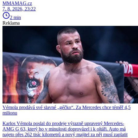
MMAMAG.cz
7. 8. 2026, 23:22
2 min
Reklama
Vémola prodává své slavné „géčko“. Za Mercedes chce téměř 4,5
milionu
Karlos Vémola poslal do prodeje výrazně upravený Mercedes-
AMG G 63, který ho v minulosti doprovázel i k oltáři. Auto má
najeto přes 262 tisíc kilometrů a nový majitel za něj musí zaplatit