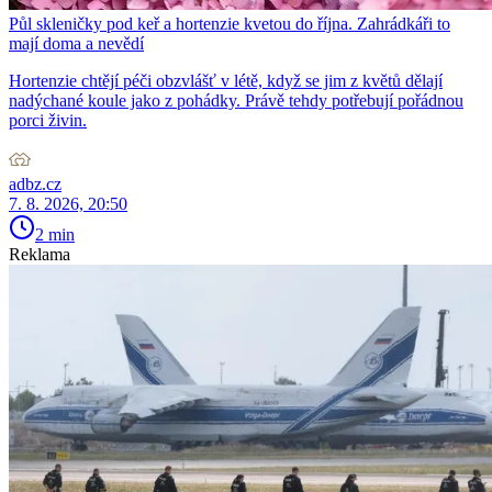
Půl skleničky pod keř a hortenzie kvetou do října. Zahrádkáři to
mají doma a nevědí
Hortenzie chtějí péči obzvlášť v létě, když se jim z květů dělají
nadýchané koule jako z pohádky. Právě tehdy potřebují pořádnou
porci živin.
adbz.cz
7. 8. 2026, 20:50
2 min
Reklama