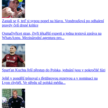
Zastali se jí, teď si sypou popel na hlavu. Vondroušová po odhalení
pravdy čelí drsné kritice
Osmačtyřicet stran, čtyři lékařští experti a jedna textová zpráva na
WhatsAppu. Mezinárodní agentura pro...
Sparťan Kuchta řeší přestup do Polska, jednání jsou v pokročilé fázi
Ještě v pondělí trénoval s třetiligovou rezervou a v nominaci na
Lyon chyběl. Ve středu už polská média...