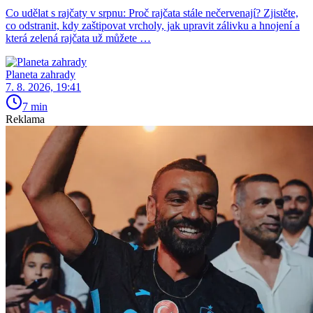
Co udělat s rajčaty v srpnu: Proč rajčata stále nečervenají? Zjistěte,
co odstranit, kdy zaštipovat vrcholy, jak upravit zálivku a hnojení a
která zelená rajčata už můžete …
Planeta zahrady
7. 8. 2026, 19:41
7 min
Reklama