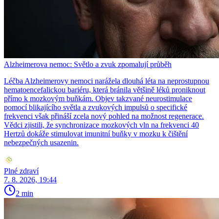
Alzheimerova nemoc: Světlo a zvuk zpomalují průběh
Léčba Alzheimerovy nemoci narážela dlouhá léta na neprostupnou
hematoencefalickou bariéru, která bránila většině léků proniknout
přímo k mozkovým buňkám. Objev takzvané neurostimulace
pomocí blikajícího světla a zvukových impulsů o specifické
frekvenci však přináší zcela nový pohled na možnost regenerace.
Vědci zjistili, že synchronizace mozkových vln na frekvenci 40
Hertzů dokáže stimulovat imunitní buňky v mozku k čištění
nebezpečných usazenin.
Plné zdraví
7. 8. 2026, 19:44
2 min