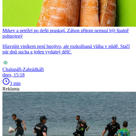
Mrkev a petržel po dešti praskají. Záhon přitom nemusí být špatně
pohnojený
Hlavním viníkem není hnojivo, ale rozkolísaná vláha v půdě. Stačí
pár dnů sucha a jeden vydatný déšť.
Chalupáři-Zahrádkáři
dnes, 15:18
3 min
Reklama