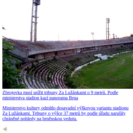
Zbrojovka musí snížit tribuny Za Lužánkami o 9 metrů. Podle
ministerstva stadion kazí panorama Brna
Ministerstvo kultury odmítlo dosavadní výškovou variantu stadionu
Za Lužánkami. Tribuny o výšce 37 metrů by podle úřadu narušily
chráněné pohledy na brněnskou vedutu.