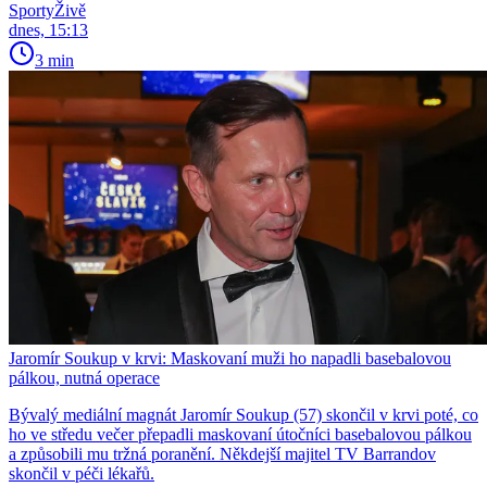
SportyŽivě
dnes, 15:13
3 min
Jaromír Soukup v krvi: Maskovaní muži ho napadli basebalovou
pálkou, nutná operace
Bývalý mediální magnát Jaromír Soukup (57) skončil v krvi poté, co
ho ve středu večer přepadli maskovaní útočníci basebalovou pálkou
a způsobili mu tržná poranění. Někdejší majitel TV Barrandov
skončil v péči lékařů.