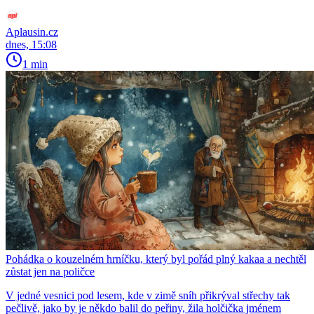
Aplausin.cz
dnes, 15:08
1 min
Pohádka o kouzelném hrníčku, který byl pořád plný kakaa a nechtěl
zůstat jen na poličce
V jedné vesnici pod lesem, kde v zimě sníh přikrýval střechy tak
pečlivě, jako by je někdo balil do peřiny, žila holčička jménem