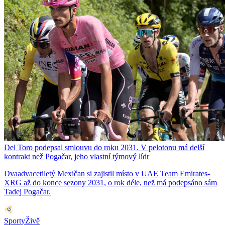
Del Toro podepsal smlouvu do roku 2031. V pelotonu má delší
kontrakt než Pogačar, jeho vlastní týmový lídr
Dvaadvacetiletý Mexičan si zajistil místo v UAE Team Emirates-
XRG až do konce sezony 2031, o rok déle, než má podepsáno sám
Tadej Pogačar.
SportyŽivě