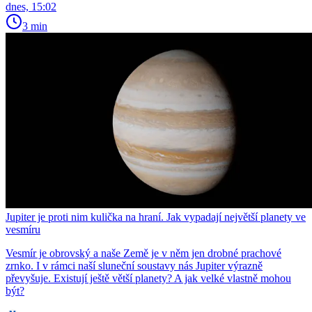
dnes, 15:02
3 min
Jupiter je proti nim kulička na hraní. Jak vypadají největší planety ve
vesmíru
Vesmír je obrovský a naše Země je v něm jen drobné prachové
zrnko. I v rámci naší sluneční soustavy nás Jupiter výrazně
převyšuje. Existují ještě větší planety? A jak velké vlastně mohou
být?