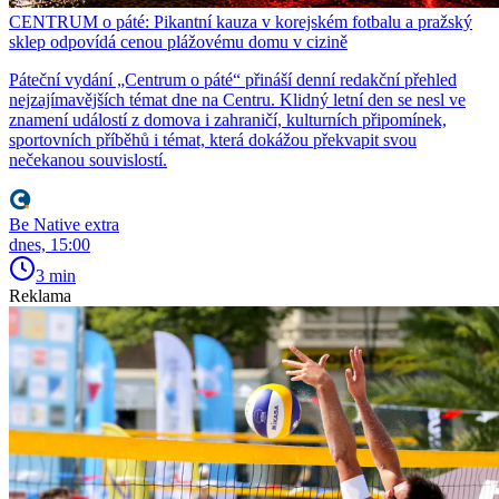
CENTRUM o páté: Pikantní kauza v korejském fotbalu a pražský
sklep odpovídá cenou plážovému domu v cizině
Páteční vydání „Centrum o páté“ přináší denní redakční přehled
nejzajímavějších témat dne na Centru. Klidný letní den se nesl ve
znamení událostí z domova i zahraničí, kulturních připomínek,
sportovních příběhů i témat, která dokážou překvapit svou
nečekanou souvislostí.
Be Native extra
dnes, 15:00
3 min
Reklama