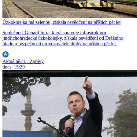
Úzkokolejka má zelenou, získala osvědčení na příštích pět let
Společnost Gepard Infra, která spravuje infrastrukturu
jindřichohradecké úzkokolejky, získala osvědčení od Drážního
úřadu o bezpečnosti provozovatele dráhy na příštích pět let.
Aktuálně.cz - Zprávy
dnes, 15:29