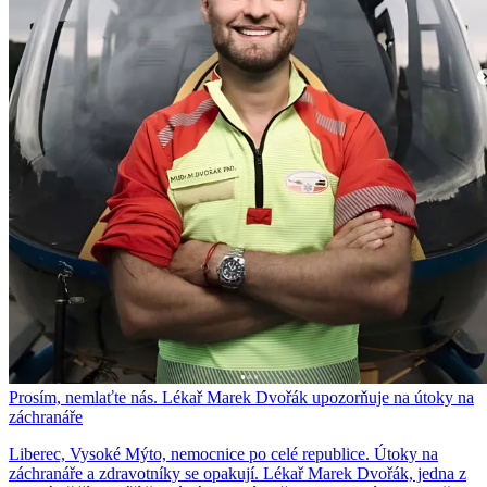
Prosím, nemlaťte nás. Lékař Marek Dvořák upozorňuje na útoky na
záchranáře
Liberec, Vysoké Mýto, nemocnice po celé republice. Útoky na
záchranáře a zdravotníky se opakují. Lékař Marek Dvořák, jedna z