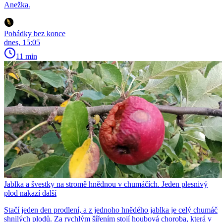
Anežka.
Pohádky bez konce
dnes, 15:05
11 min
Jablka a švestky na stromě hnědnou v chumáčích. Jeden plesnivý
plod nakazí další
Stačí jeden den prodlení, a z jednoho hnědého jablka je celý chumáč
shnilých plodů. Za rychlým šířením stojí houbová choroba, která v