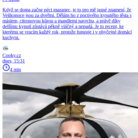
Když se doma začne péct mazanec, je to pro mě jasné znamení, že
Velikonoce jsou za dveřmi. Dělám ho z poctivého kynutého těsta s
máslem, citronovou kůrou a mandlemi navrchu, a právě díky
delšímu kynutí zůstává pěkně vláčný a nepadá. Je to recept, ke
kterému se vracím každý rok, protože funguje i v obyčejné domácí
kuchyni.
Cooky.cz
dnes, 15:31
4 min