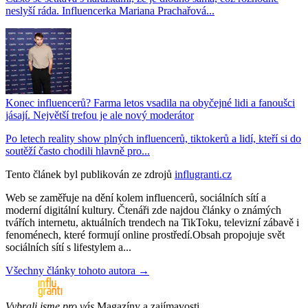
neslyší ráda. Influencerka Mariana Prachařová...
Konec influencerů? Farma letos vsadila na obyčejné lidi a fanoušci
jásají. Největší trefou je ale nový moderátor
Po letech reality show plných influencerů, tiktokerů a lidí, kteří si do
soutěží často chodili hlavně pro...
Tento článek byl publikován ze zdrojů
influgranti.cz
Web se zaměřuje na dění kolem influencerů, sociálních sítí a
moderní digitální kultury. Čtenáři zde najdou články o známých
tvářích internetu, aktuálních trendech na TikToku, televizní zábavě i
fenoménech, které formují online prostředí.Obsah propojuje svět
sociálních sítí s lifestylem a...
Všechny články tohoto autora →
Vybrali jsme pro vás
Magazíny a zajímavosti