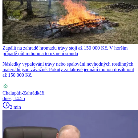
Zapálit na zahradě hromadu trávy stojí až 150 000 Kč. V horším
případě půl milionu a to už není sranda
Následky vypalování trávy nebo spalování nevhodných rostlinných
materiálů jsou závažné. Pokuty za takové jednání mohou dosáhnout
až 150 000 Kč.
Chalupáři-Zahrádkáři
dnes, 14:55
2 min