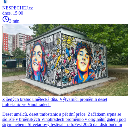
NESPECHEJ.cz
dnes, 15:00
3 min
Z šedých krabic umělecká díla. Výtvarníci proměnili deset
trafostanic ve Vinohradech
Deset umělců, deset trafostanic a pět dní práce. Začátkem srpna se
sídliště v brněnských Vinohradech proměnilo v originální galerii pod
širým nebem. Streetartový festival TrafoFest 2026 dal distribučním