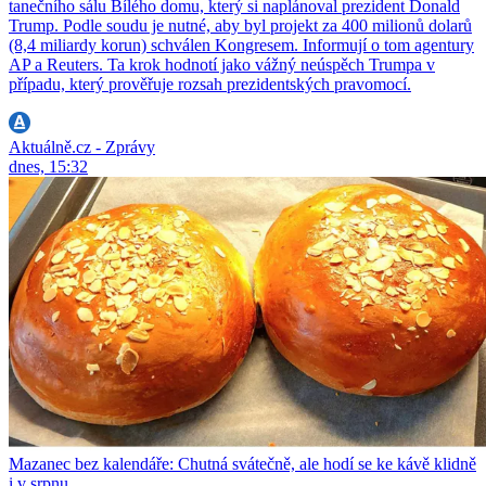
tanečního sálu Bílého domu, který si naplánoval prezident Donald
Trump. Podle soudu je nutné, aby byl projekt za 400 milionů dolarů
(8,4 miliardy korun) schválen Kongresem. Informují o tom agentury
AP a Reuters. Ta krok hodnotí jako vážný neúspěch Trumpa v
případu, který prověřuje rozsah prezidentských pravomocí.
Aktuálně.cz - Zprávy
dnes, 15:32
Mazanec bez kalendáře: Chutná svátečně, ale hodí se ke kávě klidně
i v srpnu