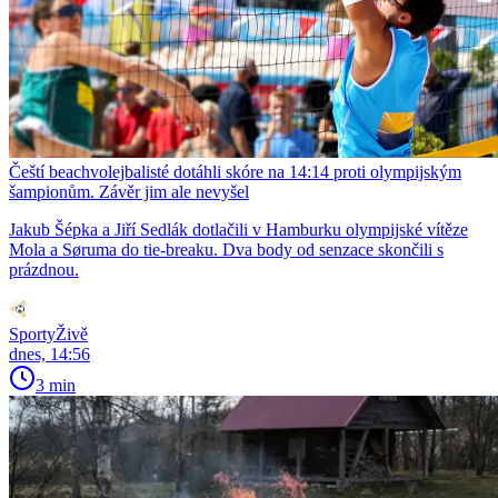
Čeští beachvolejbalisté dotáhli skóre na 14:14 proti olympijským
šampionům. Závěr jim ale nevyšel
Jakub Šépka a Jiří Sedlák dotlačili v Hamburku olympijské vítěze
Mola a Søruma do tie-breaku. Dva body od senzace skončili s
prázdnou.
SportyŽivě
dnes, 14:56
3 min