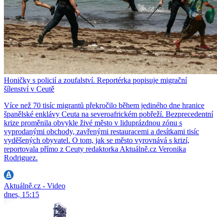
Honičky s policií a zoufalství. Reportérka popisuje migrační
šílenství v Ceutě
Více než 70 tisíc migrantů překročilo během jediného dne hranice
španělské enklávy Ceuta na severoafrickém pobřeží. Bezprecedentní
krize proměnila obvykle živé město v liduprázdnou zónu s
vyprodanými obchody, zavřenými restauracemi a desítkami tisíc
vyděšených obyvatel. O tom, jak se město vyrovnává s krizí,
reportovala přímo z Ceuty redaktorka Aktuálně.cz Veronika
Rodriguez.
Aktuálně.cz - Video
dnes, 15:15