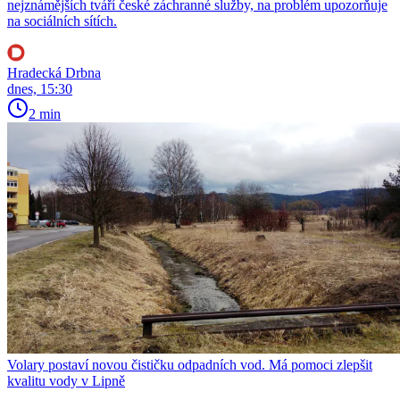
nejznámějších tváří české záchranné služby, na problém upozorňuje
na sociálních sítích.
Hradecká Drbna
dnes, 15:30
2 min
Volary postaví novou čističku odpadních vod. Má pomoci zlepšit
kvalitu vody v Lipně