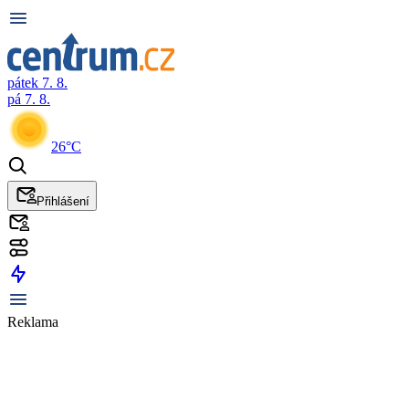
pátek 7. 8.
pá 7. 8.
26°C
Přihlášení
Reklama