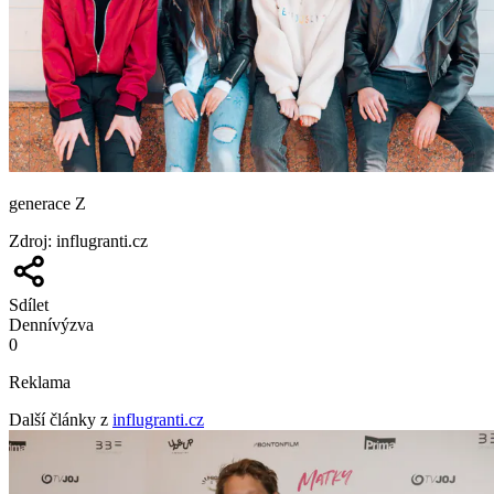
generace Z
Zdroj
:
influgranti.cz
Sdílet
Denní
výzva
0
Reklama
Další články z
influgranti.cz