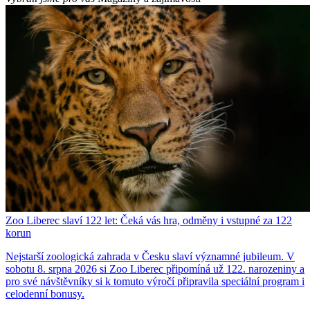
Zoo Liberec slaví 122 let: Čeká vás hra, odměny i vstupné za 122
korun
Nejstarší zoologická zahrada v Česku slaví významné jubileum. V
sobotu 8. srpna 2026 si Zoo Liberec připomíná už 122. narozeniny a
pro své návštěvníky si k tomuto výročí připravila speciální program i
celodenní bonusy.