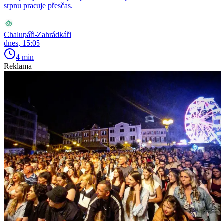
srpnu pracuje přesčas.
Chalupáři-Zahrádkáři
dnes, 15:05
4 min
Reklama