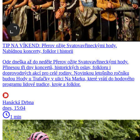
TIP NA VÍKEND: Přerov ožije Svatovavřineckými hody.
Nabídnou koncerty, folklor i historii
Ode dneška až do neděle Přerov ožije Svatovavřineckými hody.
Přinesou tři dny koncertů, historických oslav, folkloru i
doprovodných akcí pro celé rodiny. Novinkou letošního ročníku
budou Hody u Trafačky v ulici Na Marku, které vrátí do hodového
programu lidové tradice, kroje a folklor.
Hanácká Drbna
dnes, 15:04
1 min