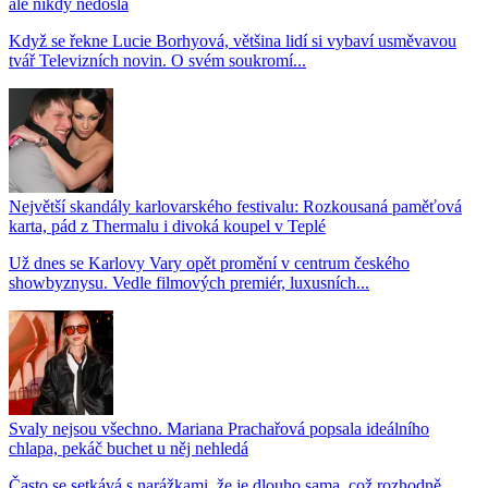
ale nikdy nedošla
Když se řekne Lucie Borhyová, většina lidí si vybaví usměvavou
tvář Televizních novin. O svém soukromí...
Největší skandály karlovarského festivalu: Rozkousaná paměťová
karta, pád z Thermalu i divoká koupel v Teplé
Už dnes se Karlovy Vary opět promění v centrum českého
showbyznysu. Vedle filmových premiér, luxusních...
Svaly nejsou všechno. Mariana Prachařová popsala ideálního
chlapa, pekáč buchet u něj nehledá
Často se setkává s narážkami, že je dlouho sama, což rozhodně