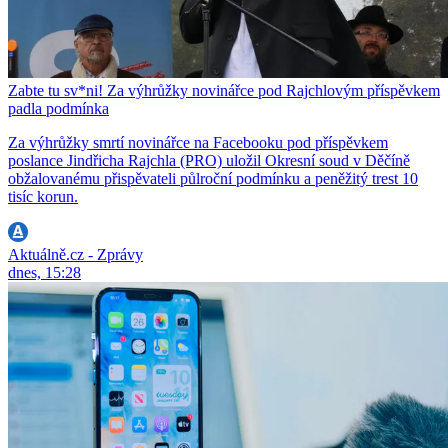
Zabte tu sv*ni! Za výhrůžky novinářce pod Rajchlovým příspěvkem
padla podmínka
Za výhrůžky smrtí novinářce na Facebooku pod příspěvkem
poslance Jindřicha Rajchla (PRO) uložil Okresní soud v Děčíně
obžalovanému přispěvateli půlroční podmínku a peněžitý trest 10
tisíc korun.
Aktuálně.cz - Zprávy
dnes, 15:28