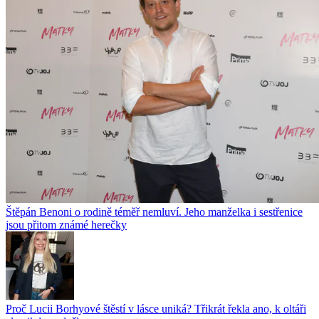
Štěpán Benoni o rodině téměř nemluví. Jeho manželka i sestřenice
jsou přitom známé herečky
Proč Lucii Borhyové štěstí v lásce uniká? Třikrát řekla ano, k oltáři