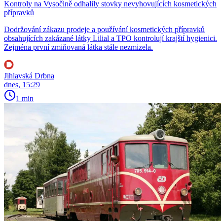
Kontroly na Vysočině odhalily stovky nevyhovujících kosmetických
přípravků
Dodržování zákazu prodeje a používání kosmetických přípravků
obsahujících zakázané látky Lilial a TPO kontrolují krajští hygienici.
Zejména první zmiňovaná látka stále nezmizela.
Jihlavská Drbna
dnes, 15:29
1 min