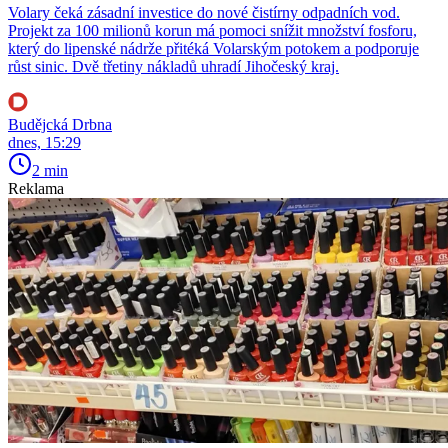
Volary čeká zásadní investice do nové čistírny odpadních vod.
Projekt za 100 milionů korun má pomoci snížit množství fosforu,
který do lipenské nádrže přitéká Volarským potokem a podporuje
růst sinic. Dvě třetiny nákladů uhradí Jihočeský kraj.
Budějcká Drbna
dnes, 15:29
2 min
Reklama