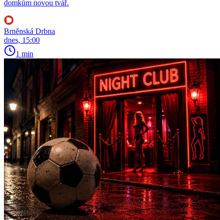
domkům novou tvář.
Brněnská Drbna
dnes, 15:00
1 min