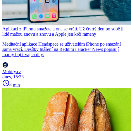
Aplikaci z iPhonu smažete a ona se vrátí. Už čtvrtý den po sobě ji
lidé mažou znovu a znovu a Apple jen krčí rameny
Meditační aplikace Headspace se uživatelům iPhone po smazání
sama vrací. Desítky hlášení na Redditu i Hacker News popisují
marný boj trvající dny.
Mobify.cz
dnes, 15:23
4 min