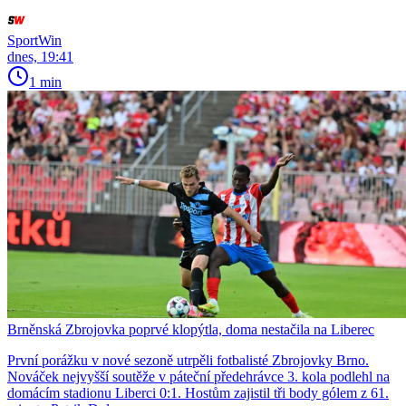
SportWin
dnes, 19:41
1 min
Brněnská Zbrojovka poprvé klopýtla, doma nestačila na Liberec
První porážku v nové sezoně utrpěli fotbalisté Zbrojovky Brno.
Nováček nejvyšší soutěže v páteční předehrávce 3. kola podlehl na
domácím stadionu Liberci 0:1. Hostům zajistil tři body gólem z 61.