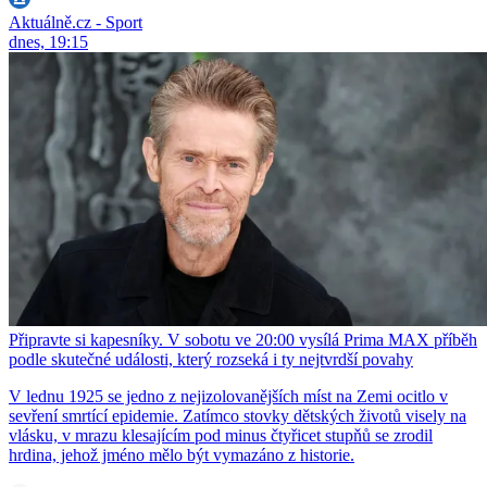
Aktuálně.cz - Sport
dnes, 19:15
Připravte si kapesníky. V sobotu ve 20:00 vysílá Prima MAX příběh
podle skutečné události, který rozseká i ty nejtvrdší povahy
V lednu 1925 se jedno z nejizolovanějších míst na Zemi ocitlo v
sevření smrtící epidemie. Zatímco stovky dětských životů visely na
vlásku, v mrazu klesajícím pod minus čtyřicet stupňů se zrodil
hrdina, jehož jméno mělo být vymazáno z historie.