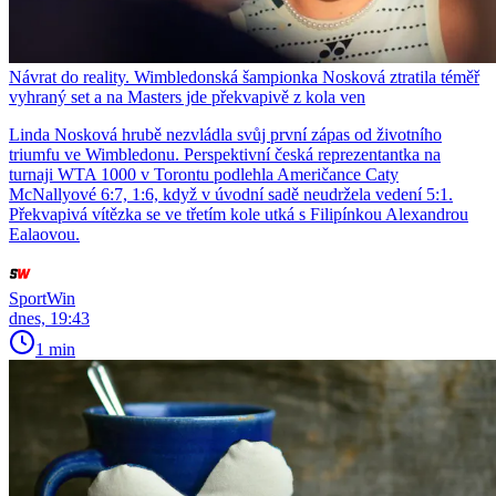
Návrat do reality. Wimbledonská šampionka Nosková ztratila téměř
vyhraný set a na Masters jde překvapivě z kola ven
Linda Nosková hrubě nezvládla svůj první zápas od životního
triumfu ve Wimbledonu. Perspektivní česká reprezentantka na
turnaji WTA 1000 v Torontu podlehla Američance Caty
McNallyové 6:7, 1:6, když v úvodní sadě neudržela vedení 5:1.
Překvapivá vítězka se ve třetím kole utká s Filipínkou Alexandrou
Ealaovou.
SportWin
dnes, 19:43
1 min