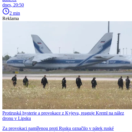
dnes, 20:50
2 min
Reklama
Protiruská hysterie a provokace z Kyjeva, reaguje Kreml na nález
dronu v Lipsku
Za provokaci namířenou proti Rusku označilo v pátek ruské