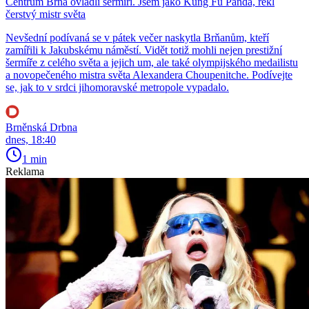
Centrum Brna ovládli šermíři. Jsem jako Kung Fu Panda, řekl
čerstvý mistr světa
Nevšední podívaná se v pátek večer naskytla Brňanům, kteří
zamířili k Jakubskému náměstí. Vidět totiž mohli nejen prestižní
šermíře z celého světa a jejich um, ale také olympijského medailistu
a novopečeného mistra světa Alexandera Choupenitche. Podívejte
se, jak to v srdci jihomoravské metropole vypadalo.
Brněnská Drbna
dnes, 18:40
1 min
Reklama