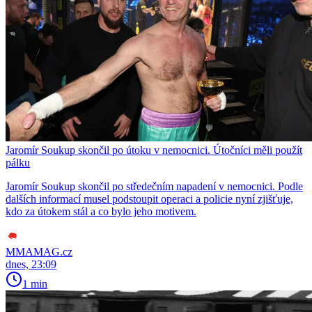
Jaromír Soukup skončil po útoku v nemocnici. Útočníci měli použít
pálku
Jaromír Soukup skončil po středečním napadení v nemocnici. Podle
dalších informací musel podstoupit operaci a policie nyní zjišťuje,
kdo za útokem stál a co bylo jeho motivem.
MMAMAG.cz
dnes, 23:09
1 min