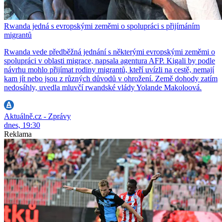
Rwanda jedná s evropskými zeměmi o spolupráci s přijímáním
migrantů
Rwanda vede předběžná jednání s některými evropskými zeměmi o
spolupráci v oblasti migrace, napsala agentura AFP. Kigali by podle
návrhu mohlo přijímat rodiny migrantů, kteří uvízli na cestě, nemají
kam jít nebo jsou z různých důvodů v ohrožení. Země dohody zatím
nedosáhly, uvedla mluvčí rwandské vlády Yolande Makoloová.
Aktuálně.cz - Zprávy
dnes, 19:30
Reklama