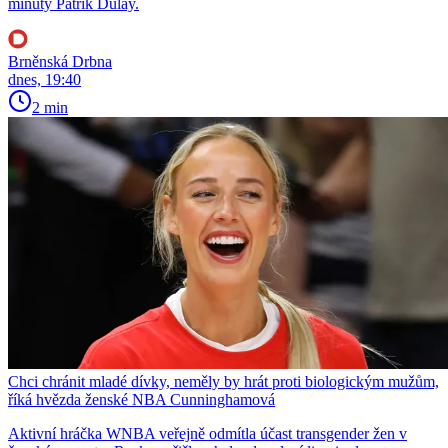
minuty Patrik Dulay.
Brněnská Drbna
dnes, 19:40
2 min
Chci chránit mladé dívky, neměly by hrát proti biologickým mužům,
říká hvězda ženské NBA Cunninghamová
Aktivní hráčka WNBA veřejně odmítla účast transgender žen v