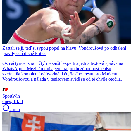
Zastali se jí, teď si sypou popel na hlavu. Vondroušová po odhalení
pravdy čelí drsné kritice
Osmačtyřicet stran, čtyři lékařští experti a jedna textová zpráva na
WhatsAppu. Mezinárodní agentura pro bezúhonnost tenisu
zveřejnila kompletní odůvodnění čtyřletého trestu pro Markétu
Vondroušovou a nálada v tenisovém světě se od té chvíle otočila.
SportWin
dnes, 18:11
2 min