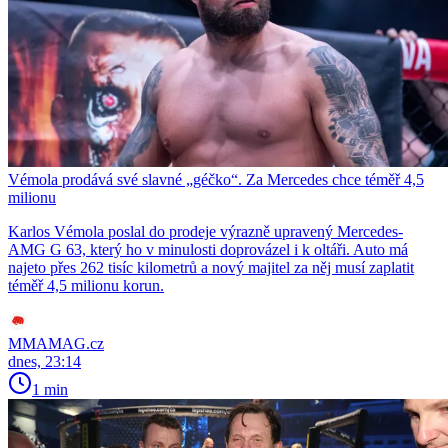
Vémola prodává své slavné „géčko“. Za Mercedes chce téměř 4,5
milionu
Karlos Vémola poslal do prodeje výrazně upravený Mercedes-
AMG G 63, který ho v minulosti doprovázel i k oltáři. Auto má
najeto přes 262 tisíc kilometrů a nový majitel za něj musí zaplatit
téměř 4,5 milionu korun.
MMAMAG.cz
dnes, 23:14
1 min