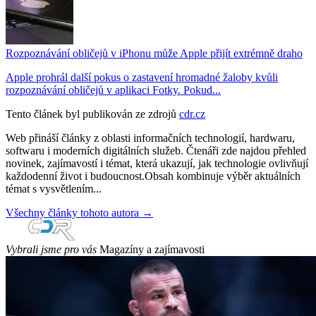
Rozpoznávání obličejů v iPhonu může Apple přijít extrémně draho
Apple prohrál další pokus o zastavení hromadné žaloby kvůli
rozpoznávání obličejů v aplikaci Fotky. Pokud...
Tento článek byl publikován ze zdrojů
cdr.cz
Web přináší články z oblasti informačních technologií, hardwaru,
softwaru i moderních digitálních služeb. Čtenáři zde najdou přehled
novinek, zajímavostí i témat, která ukazují, jak technologie ovlivňují
každodenní život i budoucnost.Obsah kombinuje výběr aktuálních
témat s vysvětlením...
Všechny články tohoto autora →
Vybrali jsme pro vás
Magazíny a zajímavosti