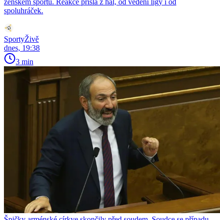
ženském sportu. Reakce přišla z hal, od vedení ligy i od
spoluhráček.
SportyŽivě
dnes, 19:38
3 min
Špičky arménské církve skončily před soudem. Soudce se případu