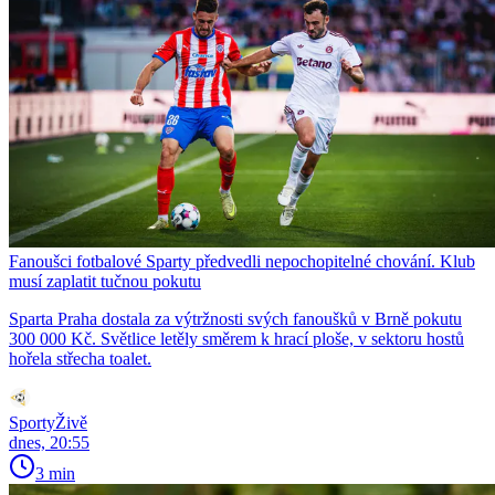
Fanoušci fotbalové Sparty předvedli nepochopitelné chování. Klub
musí zaplatit tučnou pokutu
Sparta Praha dostala za výtržnosti svých fanoušků v Brně pokutu
300 000 Kč. Světlice letěly směrem k hrací ploše, v sektoru hostů
hořela střecha toalet.
SportyŽivě
dnes, 20:55
3 min