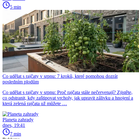
5 min
Co udělat s rajčaty v srpnu: 7 kroků, které pomohou dozrát
posledním plodům
Co udělat s rajčaty v srpnu: Proč rajčata stále nečervenají? Zjistěte,
co odstranit, kdy zaštipovat vrcholy, jak upravit zálivku a hnojení a
která zelená rajčata už můžete …
Planeta zahrady
dnes, 19:41
7 min