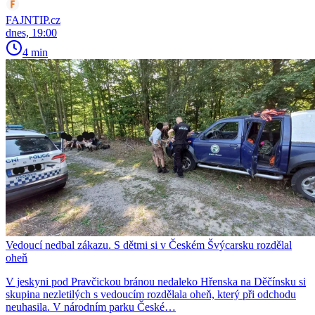
FAJNTIP.cz
dnes, 19:00
4 min
Vedoucí nedbal zákazu. S dětmi si v Českém Švýcarsku rozdělal
oheň
V jeskyni pod Pravčickou bránou nedaleko Hřenska na Děčínsku si
skupina nezletilých s vedoucím rozdělala oheň, který při odchodu
neuhasila. V národním parku České…