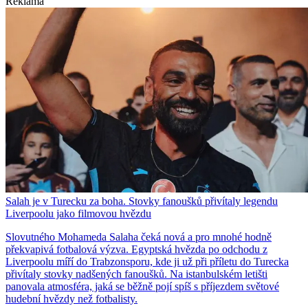
Reklama
Salah je v Turecku za boha. Stovky fanoušků přivítaly legendu
Liverpoolu jako filmovou hvězdu
Slovutného Mohameda Salaha čeká nová a pro mnohé hodně
překvapivá fotbalová výzva. Egyptská hvězda po odchodu z
Liverpoolu míří do Trabzonsporu, kde ji už při příletu do Turecka
přivítaly stovky nadšených fanoušků. Na istanbulském letišti
panovala atmosféra, jaká se běžně pojí spíš s příjezdem světové
hudební hvězdy než fotbalisty.