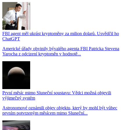
FBI agent měl ukrást kryptoměny za milion dolarů. Usvědčil ho
ChatGPT
Americké úřady obvinily bývalého agenta FBI Patricka Stevena
Yarocha z odcizení kryptoměn v hodnotě...
První měsíc mimo Sluneční soustavu: Vědci možná objevili
výjimečný systém
Astronomové oznámili objev objektu, který by mohl být vůbec
prvním potvrzeným měsícem mimo Sluneční...