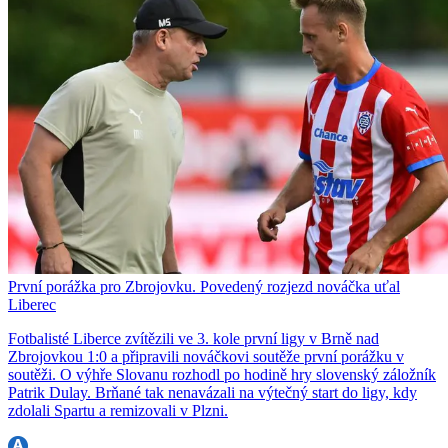
První porážka pro Zbrojovku. Povedený rozjezd nováčka uťal
Liberec
Fotbalisté Liberce zvítězili ve 3. kole první ligy v Brně nad
Zbrojovkou 1:0 a připravili nováčkovi soutěže první porážku v
soutěži. O výhře Slovanu rozhodl po hodině hry slovenský záložník
Patrik Dulay. Brňané tak nenavázali na výtečný start do ligy, kdy
zdolali Spartu a remizovali v Plzni.