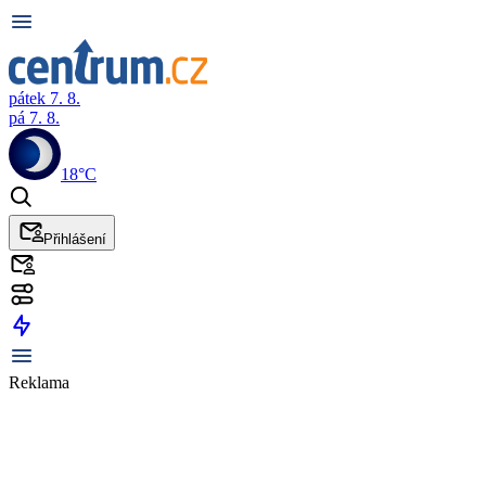
pátek 7. 8.
pá 7. 8.
18°C
Přihlášení
Reklama