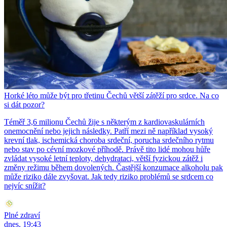
Horké léto může být pro třetinu Čechů větší zátěží pro srdce. Na co
si dát pozor?
Téměř 3,6 milionu Čechů žije s některým z kardiovaskulárních
onemocnění nebo jejich následky. Patří mezi ně například vysoký
krevní tlak, ischemická choroba srdeční, porucha srdečního rytmu
nebo stav po cévní mozkové příhodě. Právě tito lidé mohou hůře
zvládat vysoké letní teploty, dehydrataci, větší fyzickou zátěž i
změny režimu během dovolených. Častější konzumace alkoholu pak
může riziko dále zvyšovat. Jak tedy riziko problémů se srdcem co
nejvíc snížit?
Plné zdraví
dnes, 19:43