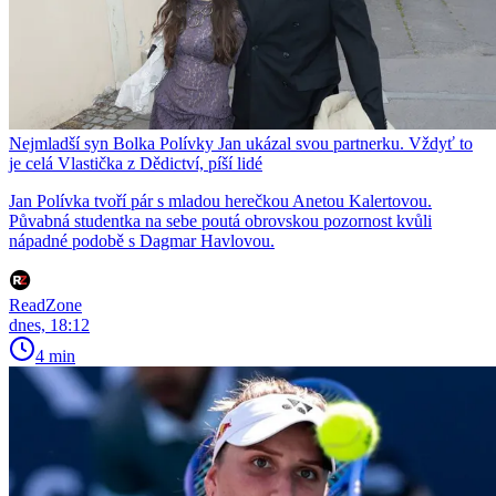
Nejmladší syn Bolka Polívky Jan ukázal svou partnerku. Vždyť to
je celá Vlastička z Dědictví, píší lidé
Jan Polívka tvoří pár s mladou herečkou Anetou Kalertovou.
Půvabná studentka na sebe poutá obrovskou pozornost kvůli
nápadné podobě s Dagmar Havlovou.
ReadZone
dnes, 18:12
4 min