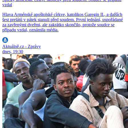
vzdal
Hlava Arménské apoštolské církve, katolikos Garegin II., a dalších
šest prelátů v pátek stanuli před soudem. První jednání, uspořádané
za zavřenými dveřmi, ale zakrátko skončilo, protože soudce se
případu vzdal, oznámila média.
Aktuálně.cz - Zprávy
dnes, 19:30