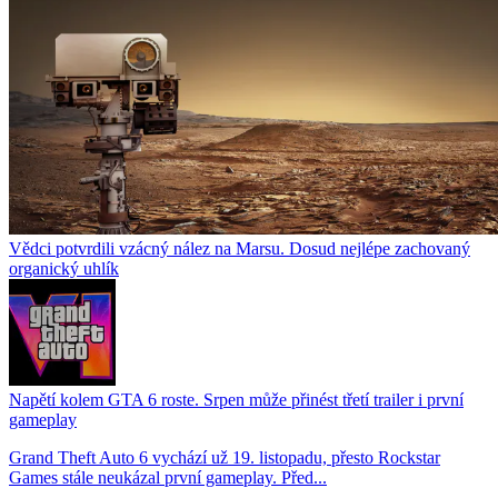
Vědci potvrdili vzácný nález na Marsu. Dosud nejlépe zachovaný
organický uhlík
Napětí kolem GTA 6 roste. Srpen může přinést třetí trailer i první
gameplay
Grand Theft Auto 6 vychází už 19. listopadu, přesto Rockstar
Games stále neukázal první gameplay. Před...