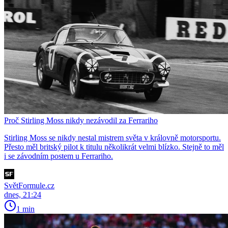
Proč Stirling Moss nikdy nezávodil za Ferrariho
Stirling Moss se nikdy nestal mistrem světa v královně motorsportu.
Přesto měl britský pilot k titulu několikrát velmi blízko. Stejně to měl
i se závodním postem u Ferrariho.
SvětFormule.cz
dnes, 21:24
1 min