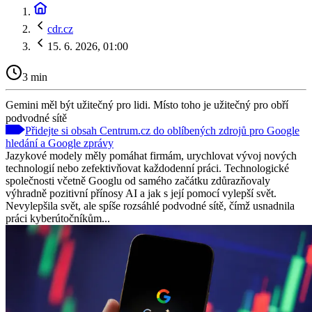
cdr.cz
15. 6. 2026, 01:00
3 min
Gemini měl být užitečný pro lidi. Místo toho je užitečný pro obří
podvodné sítě
Přidejte si obsah Centrum.cz do oblíbených zdrojů pro Google
hledání a Google zprávy
Jazykové modely měly pomáhat firmám, urychlovat vývoj nových
technologií nebo zefektivňovat každodenní práci. Technologické
společnosti včetně Googlu od samého začátku zdůrazňovaly
výhradně pozitivní přínosy AI a jak s její pomocí vylepší svět.
Nevylepšila svět, ale spíše rozsáhlé podvodné sítě, čímž usnadnila
práci kyberútočníkům...