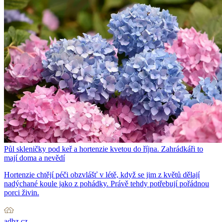
Půl skleničky pod keř a hortenzie kvetou do října. Zahrádkáři to
mají doma a nevědí
Hortenzie chtějí péči obzvlášť v létě, když se jim z květů dělají
nadýchané koule jako z pohádky. Právě tehdy potřebují pořádnou
porci živin.
adbz.cz