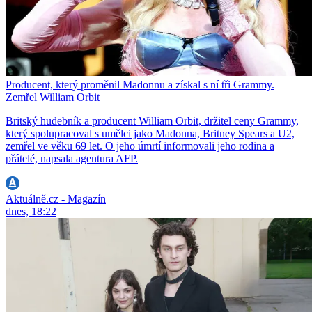
Producent, který proměnil Madonnu a získal s ní tři Grammy.
Zemřel William Orbit
Britský hudebník a producent William Orbit, držitel ceny Grammy,
který spolupracoval s umělci jako Madonna, Britney Spears a U2,
zemřel ve věku 69 let. O jeho úmrtí informovali jeho rodina a
přátelé, napsala agentura AFP.
Aktuálně.cz - Magazín
dnes, 18:22