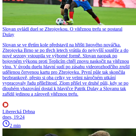
Slovan ovládl duel se Zbrojovkou. O vítěznou trefu se postaral
Dulay
Slovan se ve třetím kole představil na hřišti ligového nováčka.
Zbrojovka Brno se po třech letech vrátila do nejvyšší soutěže a do
nové sezony vstoupila ve výborné formě. Slovan naopak po
bojovném výkonu proti Teplicím chtěl znovu naskočit na vítěznou
vlnu. V úvodu duelu hlavní sudí po zásahu videorozhodčího zrušil
udělenou červenou kartu pro Zbrojovku. První půle tak skončila
bezbrankově, přesto si oba celky ve velmi náročném utkání
vypracovaly řadu příležitostí. Zlom přišel ve druhé půli, kdy se po
dlouhém vhazování dostal k hlavičce Patrik Dulay a Slovanu tak
zařídil jedinou a zároveň vítěznou trefu.
Liberecká Drbna
dnes, 19:24
2 min