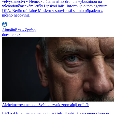
velvyslanectví v Německu úterní nález dronu s výbušninou na
východoněmeckém letišti Lipsko/Halle. Informuje o tom agentura
DPA. Berlín oficiálně Moskvu v souvislosti s tímto případem z
ničeho neobvinil.
Aktuálně.cz - Zprávy
dnes, 20:23
Alzheimerova nemoc: Světlo a zvuk zpomalují průběh
Léčba Alzheimerovy nemoci narážela dlouhá léta na neprostupnou