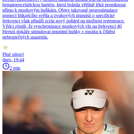
hematoencefalickou bariéru, která bránila většině léků proniknout
přímo k mozkovým buňkám. Objev takzvané neurostimulace
pomocí blikajícího světla a zvukových impulsů o specifické
frekvenci však přináší zcela nový pohled na možnost regenerace.
Vědci zjistili, že synchronizace mozkových vln na frekvenci 40
Hertzů dokáže stimulovat imunitní buňky v mozku k čištění
nebezpečných usazenin.
Plné zdraví
dnes, 19:44
2 min