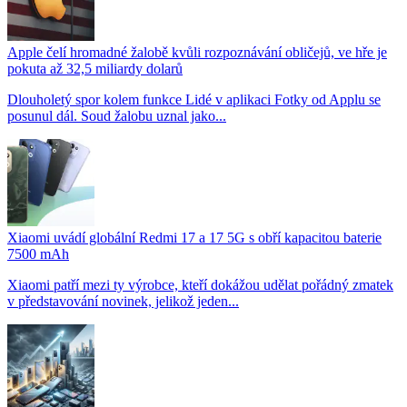
Apple čelí hromadné žalobě kvůli rozpoznávání obličejů, ve hře je
pokuta až 32,5 miliardy dolarů
Dlouholetý spor kolem funkce Lidé v aplikaci Fotky od Applu se
posunul dál. Soud žalobu uznal jako...
Xiaomi uvádí globální Redmi 17 a 17 5G s obří kapacitou baterie
7500 mAh
Xiaomi patří mezi ty výrobce, kteří dokážou udělat pořádný zmatek
v představování novinek, jelikož jeden...