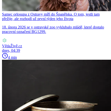
Samec orlosupa z Ostravy míří do Španělska. O tom, jestli tam
přežije, ale rozhodl už první týden jeho života
18. února 2026 se v ostravské zoo vyklubalo mládě, které dostalo
pracovní označení BG1299.
VědaŽivě.cz
dnes, 04:39
4 min