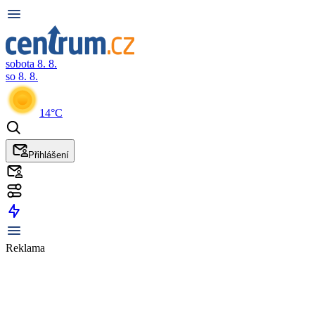
sobota 8. 8.
so 8. 8.
14°C
Přihlášení
Reklama