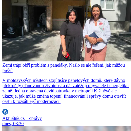
Zemi trápí obří problém s paneláky. Našlo se ale řešení, jak můžou
přežít
V moldavských městech stojí tisíce panelových domů, které dávno
překročily plánovanou životnost a dál zatěžují obyvatele i energetiku
země. Jedna opravená devítipatrovka v metropoli Kišiněvě ale
ukazuje, jak může změna topení, financování i správy domu otevřít
cestu k rozsáhlejší modernizaci.
Aktuálně.cz - Zprávy
dnes, 03:30