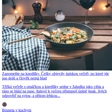
Zapomeňte na knedlíky. Češky objevily italskou večeři, po které jde
pas dolů a člověk nemá hlad
Těžká večeře s omáčkou a knedlíky sedne v žaludku jako cihla a
ráno se hlásí na pase. Italové k večeru přistupují úplně jinak. Jejich
odpověď na sytou, a přitom lehkou...
Bruneta v kuchyni