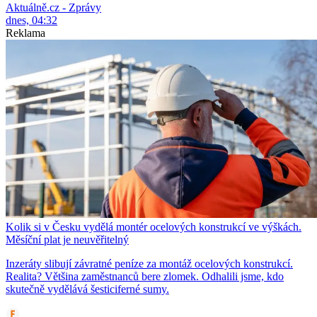
Aktuálně.cz - Zprávy
dnes, 04:32
Reklama
Kolik si v Česku vydělá montér ocelových konstrukcí ve výškách.
Měsíční plat je neuvěřitelný
Inzeráty slibují závratné peníze za montáž ocelových konstrukcí.
Realita? Většina zaměstnanců bere zlomek. Odhalili jsme, kdo
skutečně vydělává šesticiferné sumy.