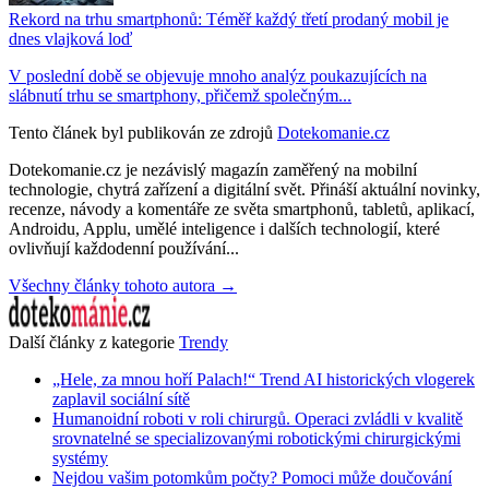
Rekord na trhu smartphonů: Téměř každý třetí prodaný mobil je
dnes vlajková loď
V poslední době se objevuje mnoho analýz poukazujících na
slábnutí trhu se smartphony, přičemž společným...
Tento článek byl publikován ze zdrojů
Dotekomanie.cz
Dotekomanie.cz je nezávislý magazín zaměřený na mobilní
technologie, chytrá zařízení a digitální svět. Přináší aktuální novinky,
recenze, návody a komentáře ze světa smartphonů, tabletů, aplikací,
Androidu, Applu, umělé inteligence i dalších technologií, které
ovlivňují každodenní používání...
Všechny články tohoto autora →
Další články z kategorie
Trendy
„Hele, za mnou hoří Palach!“ Trend AI historických vlogerek
zaplavil sociální sítě
Humanoidní roboti v roli chirurgů. Operaci zvládli v kvalitě
srovnatelné se specializovanými robotickými chirurgickými
systémy
Nejdou vašim potomkům počty? Pomoci může doučování