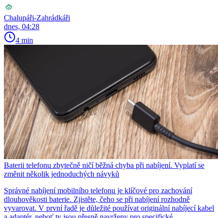
Chalupáři-Zahrádkáři
dnes, 04:28
4 min
Baterii telefonu zbytečně ničí běžná chyba při nabíjení. Vyplatí se
změnit několik jednoduchých návyků
Správné nabíjení mobilního telefonu je klíčové pro zachování
dlouhověkosti baterie. Zjistěte, čeho se při nabíjení rozhodně
vyvarovat. V první řadě je důležité používat originální nabíjecí kabel
a adaptér, neboť ty jsou přesně navrženy pro specifické...