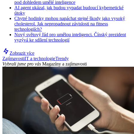
pod dohledem umělé inteligence
AI agent ukázal, jak budou vypadat budoucí kybernetické
útoky
Chytré hodinky mohou napáchat stejné škody jako vysoký
cholesterol. Jak nepropadnout závislosti na fitness
technologiích?
Nový světový řád pro umělou inteligenci. Čínský prezident
vyzývá ke sdílení technologií
Zobrazit více
Zajímavosti
IT a technologie
Trendy
Vybrali jsme pro vás
Magazíny a zajímavosti