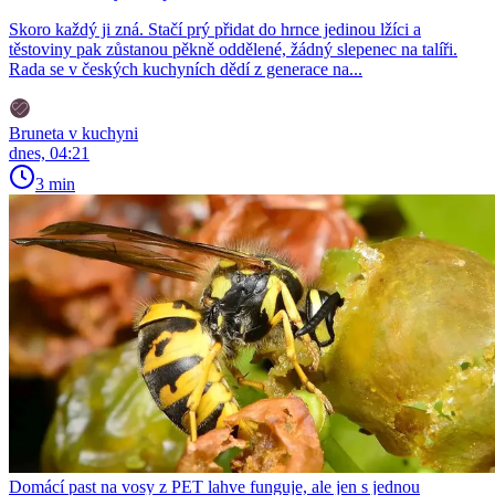
Skoro každý ji zná. Stačí prý přidat do hrnce jedinou lžíci a
těstoviny pak zůstanou pěkně oddělené, žádný slepenec na talíři.
Rada se v českých kuchyních dědí z generace na...
Bruneta v kuchyni
dnes, 04:21
3 min
Domácí past na vosy z PET lahve funguje, ale jen s jednou