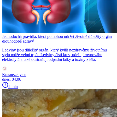
Jednoduchá pravidla, která pomohou udržet životně důležitý orgán
dlouhodobě zdravý
Ledviny jsou důležitý orgán, který kvůli nezdravému životnímu
stylu může velmi trpět. Ledviny čistí krev, udržují rovnováhu
elektrolytů a také odstraňují odpadní látky a toxiny z těla.
Krasnezeny.eu
dnes, 04:06
2 min