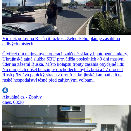
Víc než polovina Rusů cítí úzkost. Zelenského plán je zasáhl na
citlivých místech
Čtyřicet dní utajovaných operací, zničené sklady i potopené tankery.
Ukrajinská tajná služba SBU prováděla posledních 40 dní masivní
úder na zázemí Ruska. Místo kolapsu fronty zasáhla obyčejné lidi:
Na pumpách došel benzin, v obchodech chybí zboží a 57 procent
Rusů přiznává panický strach z dronů. Ukrajinská kampaň cílí na
ruské hospodářství těsně před zářijovými volbami.
Aktuálně.cz - Zprávy
dnes, 03:30