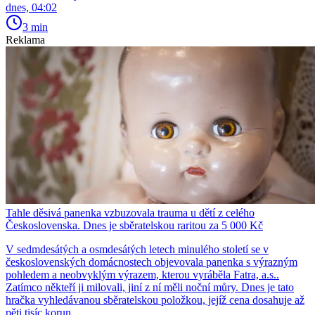
dnes, 04:02
3 min
Reklama
Tahle děsivá panenka vzbuzovala trauma u dětí z celého
Československa. Dnes je sběratelskou raritou za 5 000 Kč
V sedmdesátých a osmdesátých letech minulého století se v
československých domácnostech objevovala panenka s výrazným
pohledem a neobvyklým výrazem, kterou vyráběla Fatra, a.s..
Zatímco někteří ji milovali, jiní z ní měli noční můry. Dnes je tato
hračka vyhledávanou sběratelskou položkou, jejíž cena dosahuje až
pěti tisíc korun.