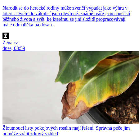
Narodit se do herecké rodiny může zvenčí vypadat jako výhra v
loterii. Dveře do zákulisí jsou otevřené, známé tváře jsou součástí
běžného života a svět, ke kterému se jiní složitě propracovávají,
máte odmalička na dosah.
Žena.cz
dnes, 03:59
Žloutnoucí listy pokojových rostlin mají řešení. Správná péče jim
pomůže vrátit zdravý vzhled