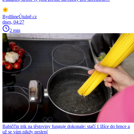
BydlímeÚtulně.cz
dnes, 04:27
2 min
Babiččin trik na těstoviny funguje dokonale: stačí 1 lžíce do hrnce a
už se vám nikdy neslepí