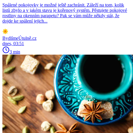
Spálené pokojovky je možné ještě zachránit. Záleží na tom, kolik
listů zbylo a v jakém stavu je kořenový systém. Pěstujete pokojové
rostliny na okenním parapetu? Pak se vám může někdy stát, že
dojde ke spálení jejich...
BydlímeÚtulně.cz
dnes, 03:51
3 min