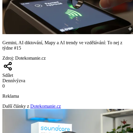
Gemini, AI diktování, Mapy a AI trendy ve vzdělávání: To nej z
týdne #15
Zdroj
:
Dotekomanie.cz
Sdílet
Denní
výzva
0
Reklama
Další články z
Dotekomanie.cz