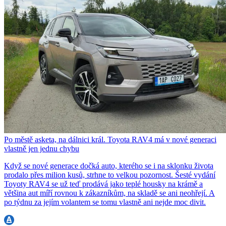
Po městě asketa, na dálnici král. Toyota RAV4 má v nové generaci
vlastně jen jednu chybu
Když se nové generace dočká auto, kterého se i na sklonku života
prodalo přes milion kusů, strhne to velkou pozornost. Šesté vydání
Toyoty RAV4 se už teď prodává jako teplé housky na krámě a
většina aut míří rovnou k zákazníkům, na skladě se ani neohřejí. A
po týdnu za jejím volantem se tomu vlastně ani nejde moc divit.