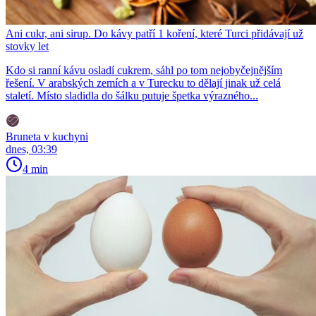
Ani cukr, ani sirup. Do kávy patří 1 koření, které Turci přidávají už
stovky let
Kdo si ranní kávu osladí cukrem, sáhl po tom nejobyčejnějším
řešení. V arabských zemích a v Turecku to dělají jinak už celá
staletí. Místo sladidla do šálku putuje špetka výrazného...
Bruneta v kuchyni
dnes, 03:39
4 min