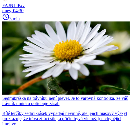
FAJNTIP.cz
dnes, 04:30
3 min
Sedmikráska na trávníku není plevel. Je to varovná kontrolka, že váš
trávník umírá a potřebuje zásah
Bílé terčíky sedmikrásek vypadají nevinně, ale jejich masový výskyt
prozrazuje, že tráva ztrácí sílu, a příčin bývá víc než jen chybějící
hnojivo.