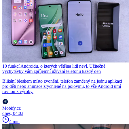
10 funkcí Androidu, o kterých většina lidí neví. Užitečné
vychytávky vám zpříjemní užívání telefonu každý den
Blikání bleskem místo zvonění, telefon zamčený na jednu aplikaci
pro děti nebo animace zrychlené na polovinu, to vše Android umí
rovnou z výroby.
Mobify.cz
dnes, 04:03
4 min