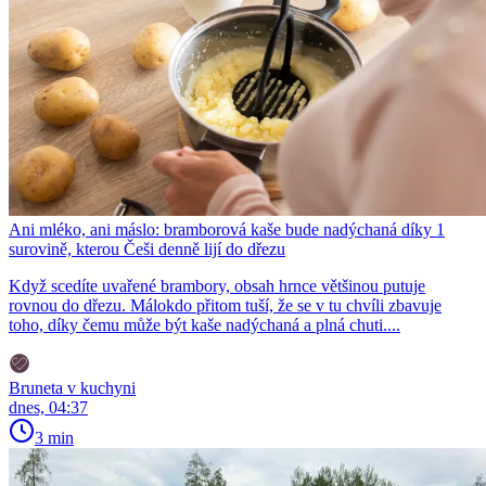
Ani mléko, ani máslo: bramborová kaše bude nadýchaná díky 1
surovině, kterou Češi denně lijí do dřezu
Když scedíte uvařené brambory, obsah hrnce většinou putuje
rovnou do dřezu. Málokdo přitom tuší, že se v tu chvíli zbavuje
toho, díky čemu může být kaše nadýchaná a plná chuti....
Bruneta v kuchyni
dnes, 04:37
3 min