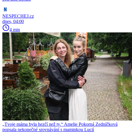
NESPECHEJ.cz
dnes, 04:00
4 min
„Tvoje máma byla hezčí než ty.“ Amelie Pokorná Zedníčková
popsala nekonečné srovnávání s maminkou Lucií