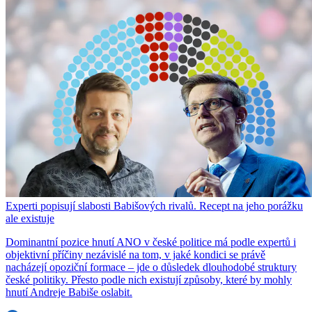
Experti popisují slabosti Babišových rivalů. Recept na jeho porážku
ale existuje
Dominantní pozice hnutí ANO v české politice má podle expertů i
objektivní příčiny nezávislé na tom, v jaké kondici se právě
nacházejí opoziční formace – jde o důsledek dlouhodobé struktury
české politiky. Přesto podle nich existují způsoby, které by mohly
hnutí Andreje Babiše oslabit.