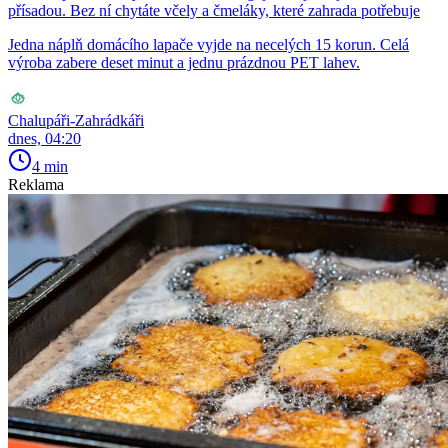
přísadou. Bez ní chytáte včely a čmeláky, které zahrada potřebuje
Jedna náplň domácího lapače vyjde na necelých 15 korun. Celá
výroba zabere deset minut a jednu prázdnou PET lahev.
Chalupáři-Zahrádkáři
dnes, 04:20
4 min
Reklama