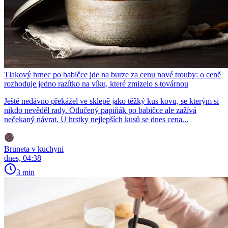
Tlakový hrnec po babičce jde na burze za cenu nové trouby: o ceně
rozhoduje jedno razítko na víku, které zmizelo s továrnou
Ještě nedávno překážel ve sklepě jako těžký kus kovu, se kterým si
nikdo nevěděl rady. Otlučený papiňák po babičce ale zažívá
nečekaný návrat. U hrstky nejlepších kusů se dnes cena...
Bruneta v kuchyni
dnes, 04:38
3 min