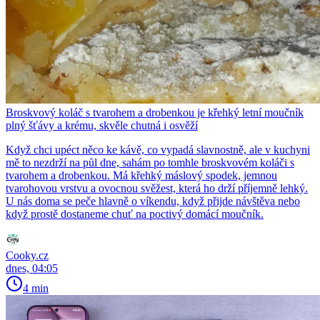
Broskvový koláč s tvarohem a drobenkou je křehký letní moučník
plný šťávy a krému, skvěle chutná i osvěží
Když chci upéct něco ke kávě, co vypadá slavnostně, ale v kuchyni
mě to nezdrží na půl dne, sahám po tomhle broskvovém koláči s
tvarohem a drobenkou. Má křehký máslový spodek, jemnou
tvarohovou vrstvu a ovocnou svěžest, která ho drží příjemně lehký.
U nás doma se peče hlavně o víkendu, když přijde návštěva nebo
když prostě dostaneme chuť na poctivý domácí moučník.
Cooky.cz
dnes, 04:05
4 min