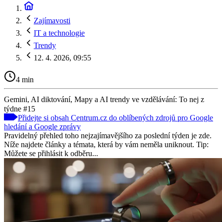
Zajímavosti
IT a technologie
Trendy
12. 4. 2026, 09:55
4 min
Gemini, AI diktování, Mapy a AI trendy ve vzdělávání: To nej z
týdne #15
Přidejte si obsah Centrum.cz do oblíbených zdrojů pro Google
hledání a Google zprávy
Pravidelný přehled toho nejzajímavějšího za poslední týden je zde.
Níže najdete články a témata, která by vám neměla uniknout. Tip:
Můžete se přihlásit k odběru...