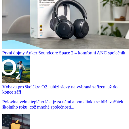
První dojmy Anker Soundcore Space 2 – komfortní ANC společník
Výbava pro školáky: O2 nabízí slevy na vybraná zařízení až do
konce září
Polovina velmi teplého léta je za námi a pomalinku se blíží začátek
školního roku, což mnohé společnosti...