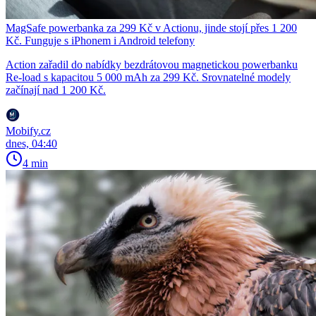
MagSafe powerbanka za 299 Kč v Actionu, jinde stojí přes 1 200
Kč. Funguje s iPhonem i Android telefony
Action zařadil do nabídky bezdrátovou magnetickou powerbanku
Re-load s kapacitou 5 000 mAh za 299 Kč. Srovnatelné modely
začínají nad 1 200 Kč.
Mobify.cz
dnes, 04:40
4 min