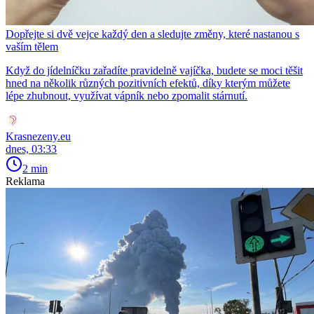
Dopřejte si dvě vejce každý den a sledujte změny, které nastanou s
vaším tělem
Když do jídelníčku zařadíte pravidelně vajíčka, budete se moci těšit
hned na několik různých pozitivních efektů, díky kterým můžete
lépe zhubnout, využívat vápník nebo zpomalit stárnutí.
Krasnezeny.eu
dnes, 03:33
2 min
Reklama