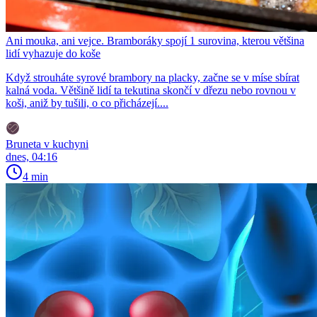
Ani mouka, ani vejce. Bramboráky spojí 1 surovina, kterou většina
lidí vyhazuje do koše
Když strouháte syrové brambory na placky, začne se v míse sbírat
kalná voda. Většině lidí ta tekutina skončí v dřezu nebo rovnou v
koši, aniž by tušili, o co přicházejí....
Bruneta v kuchyni
dnes, 04:16
4 min