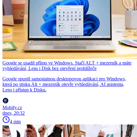
Google se usadil přímo ve Windows. Stačí ALT + mezerník a máte
vyhledávání, Lens i Disk bez otevření prohlížeče
Google spustil samostatnou desktopovou aplikaci pro Windows,
která po stisku Alt + mezerník otevře vyhledávání, AI asistenta,
Lens i přístup k Disku.
Mobify.cz
dnes, 20:32
4 min