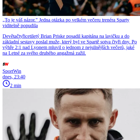
„To je váš názor." Jedna otázka po velkém večeru trenéra Sparty
viditelně popudila
Devětačtyřicetiletý Brian Priske posadil kapitána na lavičku a do
základní sestavy poslal muže, který byl ve Spartě sotva čtyři dny. Po
výhře 2:1 nad Lyonem mluvil o jednom z nejsilnějších večerů, jaké
na Letné za svého druhého angažmá zažil.
SportWin
dnes, 23:40
2 min