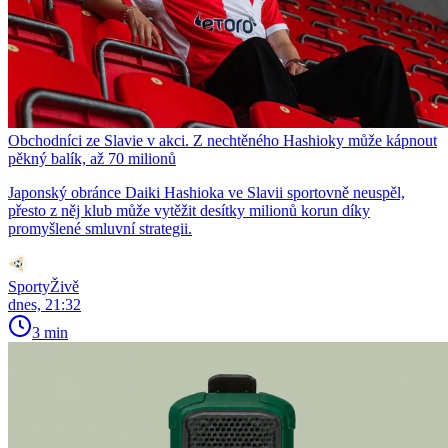
Obchodníci ze Slavie v akci. Z nechtěného Hashioky může kápnout
pěkný balík, až 70 milionů
Japonský obránce Daiki Hashioka ve Slavii sportovně neuspěl,
přesto z něj klub může vytěžit desítky milionů korun díky
promyšlené smluvní strategii.
SportyŽivě
dnes, 21:32
3 min