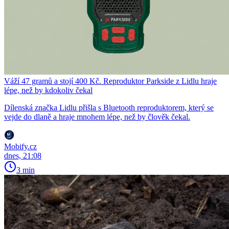
Váží 47 gramů a stojí 400 Kč. Reproduktor Parkside z Lidlu hraje
lépe, než by kdokoliv čekal
Dílenská značka Lidlu přišla s Bluetooth reproduktorem, který se
vejde do dlaně a hraje mnohem lépe, než by člověk čekal.
Mobify.cz
dnes, 21:08
3 min