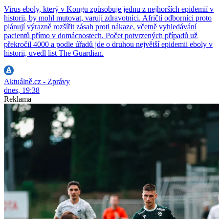
Virus eboly, který v Kongu způsobuje jednu z nejhorších epidemií v
historii, by mohl mutovat, varují zdravotníci. Afričtí odborníci proto
plánují výrazně rozšířit zásah proti nákaze, včetně vyhledávání
pacientů přímo v domácnostech. Počet potvrzených případů už
překročil 4000 a podle úřadů jde o druhou největší epidemii eboly v
historii, uvedl list The Guardian.
Aktuálně.cz - Zprávy
dnes, 19:38
Reklama