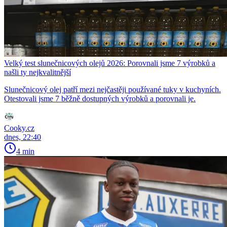
Velký test slunečnicových olejů 2026: Porovnali jsme 7 výrobků a
našli ty nejkvalitnější
Slunečnicový olej patří mezi nejčastěji používané tuky v kuchyních.
Otestovali jsme 7 běžně dostupných výrobků a porovnali je.
Cooky.cz
dnes, 22:40
4 min