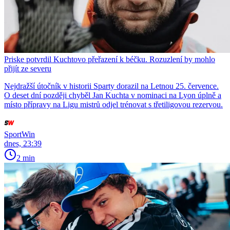
Priske potvrdil Kuchtovo přeřazení k béčku. Rozuzlení by mohlo
přijít ze severu
Nejdražší útočník v historii Sparty dorazil na Letnou 25. července.
O deset dní později chyběl Jan Kuchta v nominaci na Lyon úplně a
místo přípravy na Ligu mistrů odjel trénovat s třetiligovou rezervou.
SportWin
dnes, 23:39
2 min