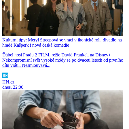
Kulturní tipy: Meryl Streepová se vrací v ikonické roli, divadlo na
hradě Kašperk i nová česká komedie
Ďábel nosí Pradu 2 FILM, režie David Frankel, na Disney+
Nekompromisní svět vysoké módy se po dvaceti letech od prvního
dílu vrátil. Nesmlouvavá...
HN.cz
dnes, 22:00