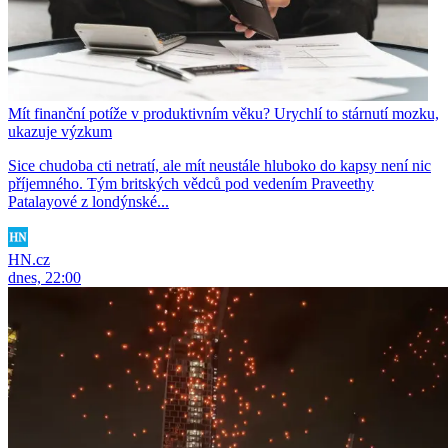
Mít finanční potíže v produktivním věku? Urychlí to stárnutí mozku,
ukazuje výzkum
Sice chudoba cti netratí, ale mít neustále hluboko do kapsy není nic
příjemného. Tým britských vědců pod vedením Praveethy
Patalayové z londýnské...
HN.cz
dnes, 22:00