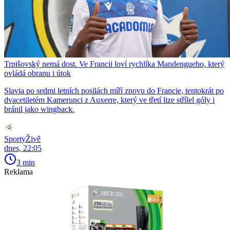
Trpišovský nemá dost. Ve Francii loví rychlíka Mandengueho, který
ovládá obranu i útok
Slavia po sedmi letních posilách míří znovu do Francie, tentokrát po
dvacetiletém Kamerunci z Auxerre, který ve třetí lize střílel góly i
bránil jako wingback.
SportyŽivě
dnes, 22:05
3 min
Reklama