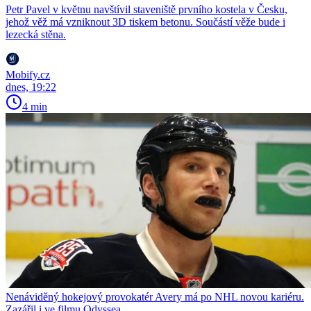
Petr Pavel v květnu navštívil staveniště prvního kostela v Česku,
jehož věž má vzniknout 3D tiskem betonu. Součástí věže bude i
lezecká stěna.
Mobify.cz
dnes, 19:22
4 min
Nenáviděný hokejový provokatér Avery má po NHL novou kariéru.
Zazářil i ve filmu Odyssea