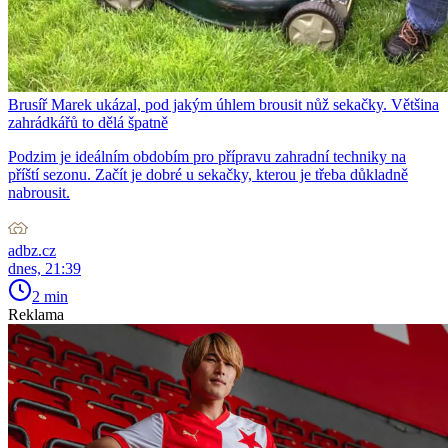
Brusíř Marek ukázal, pod jakým úhlem brousit nůž sekačky. Většina
zahrádkářů to dělá špatně
Podzim je ideálním obdobím pro přípravu zahradní techniky na
příští sezonu. Začít je dobré u sekačky, kterou je třeba důkladně
nabrousit.
adbz.cz
dnes, 21:39
2 min
Reklama