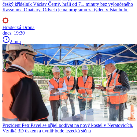
český křídelník Václav Černý, hráli od 71. minuty bez vyloučeného
Kassouma Ouattary. Odveta je na programu za týden v Istanbulu.
Hradecká Drbna
dnes, 19:30
2 min
Prezident Petr Pavel se přijel podívat na nový kostel v Neratovicích.
Vzniká 3D tiskem a uvnitř bude lezecká stěna