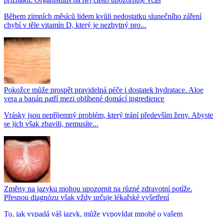
Během zimních měsíců lidem kvůli nedostatku slunečního záření
chybí v těle vitamín D, který je nezbytný pro...
Pokožce může prospět pravidelná péče i dostatek hydratace. Aloe
vera a banán patří mezi oblíbené domácí ingredience
Vrásky jsou nepříjemný problém, který trápí především ženy. Abyste
se jich však zbavili, nemusíte...
Změny na jazyku mohou upozornit na různé zdravotní potíže.
Přesnou diagnózu však vždy určuje lékařské vyšetření
To, jak vypadá váš jazyk, může vypovídat mnohé o vašem