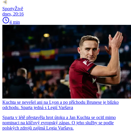
SportyŽivě
dnes, 20:16
4 min
Kuchta se nevešel ani na Lyon a po příchodu Brunese je blízko
odchodu. Sparta jedná s Legií Varšava
Sparta v létě přestavěla hrot útoku a Jan Kuchta se ocitl mimo
nominaci na klíčový evropský zápas. O jeho služby se podle
polských zdrojů zajímá Legia Varšava.