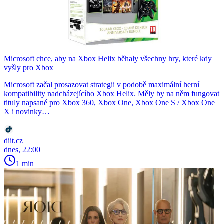
Microsoft chce, aby na Xbox Helix běhaly všechny hry, které kdy
vyšly pro Xbox
Microsoft začal prosazovat strategii v podobě maximální herní
kompatibility nadcházejícího Xbox Helix. Měly by na něm fungovat
tituly napsané pro Xbox 360, Xbox One, Xbox One S / Xbox One
X i novinky…
diit.cz
dnes, 22:00
1 min