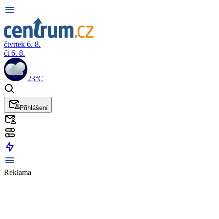
čtvrtek 6. 8.
čt 6. 8.
23°C
Přihlášení
Reklama