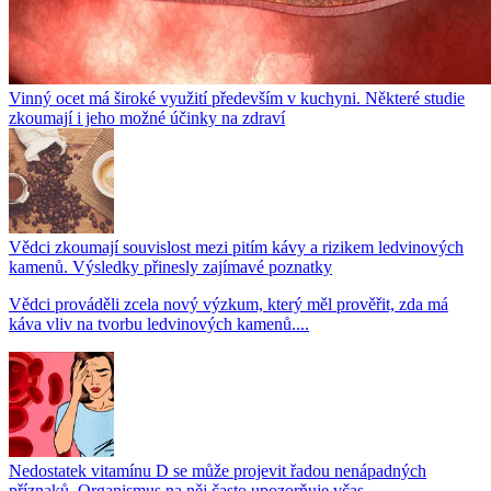
Vinný ocet má široké využití především v kuchyni. Některé studie
zkoumají i jeho možné účinky na zdraví
Vědci zkoumají souvislost mezi pitím kávy a rizikem ledvinových
kamenů. Výsledky přinesly zajímavé poznatky
Vědci prováděli zcela nový výzkum, který měl prověřit, zda má
káva vliv na tvorbu ledvinových kamenů....
Nedostatek vitamínu D se může projevit řadou nenápadných
příznaků. Organismus na něj často upozorňuje včas