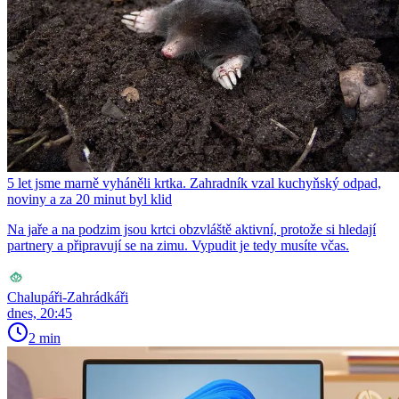
5 let jsme marně vyháněli krtka. Zahradník vzal kuchyňský odpad,
noviny a za 20 minut byl klid
Na jaře a na podzim jsou krtci obzvláště aktivní, protože si hledají
partnery a připravují se na zimu. Vypudit je tedy musíte včas.
Chalupáři-Zahrádkáři
dnes, 20:45
2 min