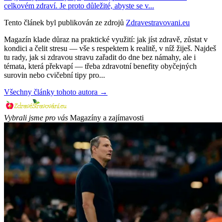
celkovém zdraví. Je proto důležité, abyste se v...
Tento článek byl publikován ze zdrojů
Zdravestravovani.eu
Magazín klade důraz na praktické využití: jak jíst zdravě, zůstat v
kondici a čelit stresu — vše s respektem k realitě, v níž žiješ. Najdeš
tu rady, jak si zdravou stravu zařadit do dne bez námahy, ale i
témata, která překvapí — třeba zdravotní benefity obyčejných
surovin nebo cvičební tipy pro...
Všechny články tohoto autora →
Vybrali jsme pro vás
Magazíny a zajímavosti