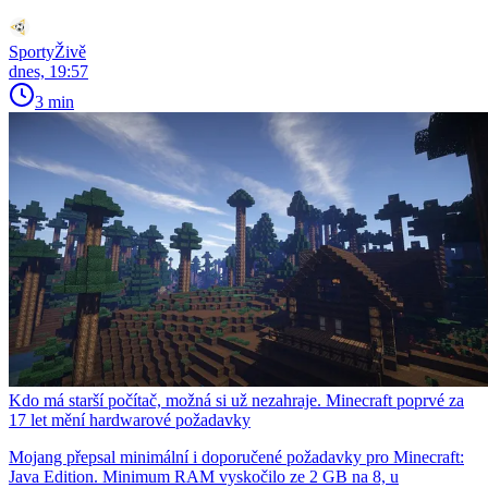
SportyŽivě
dnes, 19:57
3 min
Kdo má starší počítač, možná si už nezahraje. Minecraft poprvé za
17 let mění hardwarové požadavky
Mojang přepsal minimální i doporučené požadavky pro Minecraft:
Java Edition. Minimum RAM vyskočilo ze 2 GB na 8, u