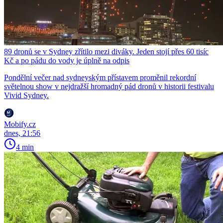
89 dronů se v Sydney zřítilo mezi diváky. Jeden stojí přes 60 tisíc
Kč a po pádu do vody je úplně na odpis
Pondělní večer nad sydneyským přístavem proměnil rekordní
světelnou show v nejdražší hromadný pád dronů v historii festivalu
Vivid Sydney.
Mobify.cz
dnes, 21:56
4 min