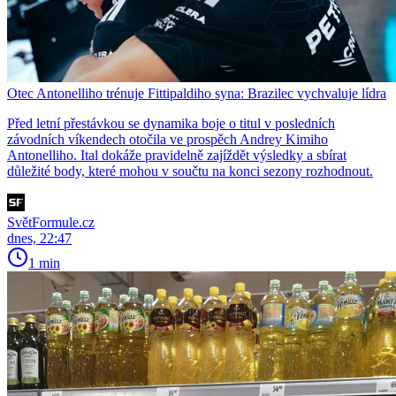
Otec Antonelliho trénuje Fittipaldiho syna: Brazilec vychvaluje lídra
Před letní přestávkou se dynamika boje o titul v posledních
závodních víkendech otočila ve prospěch Andrey Kimiho
Antonelliho. Ital dokáže pravidelně zajíždět výsledky a sbírat
důležité body, které mohou v součtu na konci sezony rozhodnout.
SvětFormule.cz
dnes, 22:47
1 min