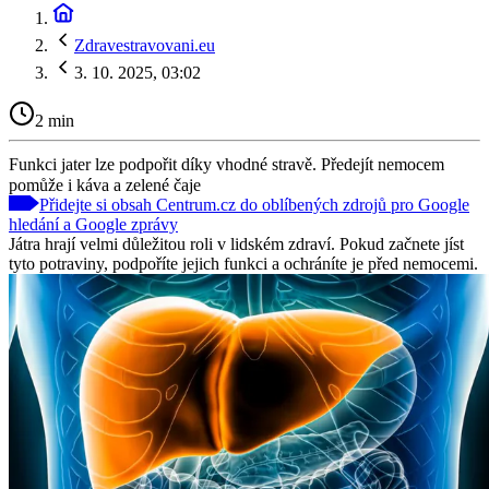
Zdravestravovani.eu
3. 10. 2025, 03:02
2 min
Funkci jater lze podpořit díky vhodné stravě. Předejít nemocem
pomůže i káva a zelené čaje
Přidejte si obsah Centrum.cz do oblíbených zdrojů pro Google
hledání a Google zprávy
Játra hrají velmi důležitou roli v lidském zdraví. Pokud začnete jíst
tyto potraviny, podpoříte jejich funkci a ochráníte je před nemocemi.