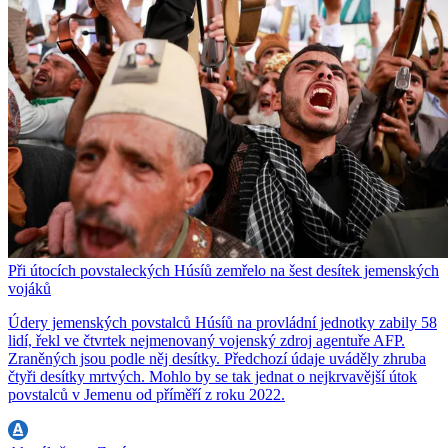
Při útocích povstaleckých Húsíů zemřelo na šest desítek jemenských
vojáků
Údery jemenských povstalců Húsíů na provládní jednotky zabily 58
lidí, řekl ve čtvrtek nejmenovaný vojenský zdroj agentuře AFP.
Zraněných jsou podle něj desítky. Předchozí údaje uváděly zhruba
čtyři desítky mrtvých. Mohlo by se tak jednat o nejkrvavější útok
povstalců v Jemenu od příměří z roku 2022.