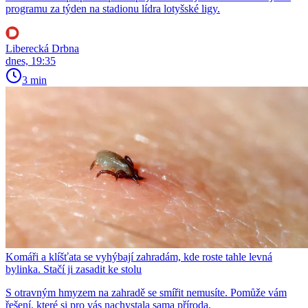
programu za týden na stadionu lídra lotyšské ligy.
Liberecká Drbna
dnes, 19:35
3 min
Komáři a klíšťata se vyhýbají zahradám, kde roste tahle levná
bylinka. Stačí ji zasadit ke stolu
S otravným hmyzem na zahradě se smířit nemusíte. Pomůže vám
řešení, které si pro vás nachystala sama příroda.