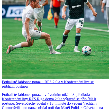
Fotbalisté Jablonce porazili RFS 2:0 a v Konferenční lize se
přiblížili postupu
Fotbalisté Jablonce porazili v úvodním utkání 3. předkola
Konferenční ligy RFS Riga doma 2:0 a výrazně se přiblížili k
postupu. Severočechy poslal v 18. minutě do vedení Vachtang
Čanturišvili a po pauze přidal pojistku Matěj Polidar. Odveta je na