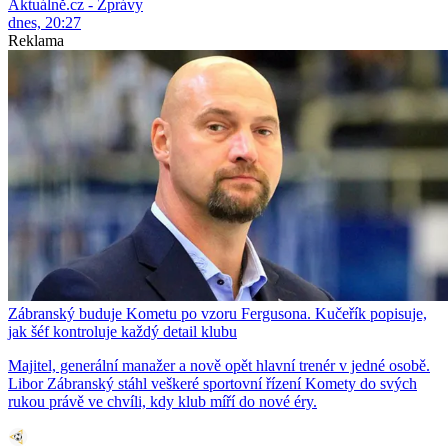
Aktuálně.cz - Zprávy
dnes, 20:27
Reklama
Zábranský buduje Kometu po vzoru Fergusona. Kučeřík popisuje,
jak šéf kontroluje každý detail klubu
Majitel, generální manažer a nově opět hlavní trenér v jedné osobě.
Libor Zábranský stáhl veškeré sportovní řízení Komety do svých
rukou právě ve chvíli, kdy klub míří do nové éry.