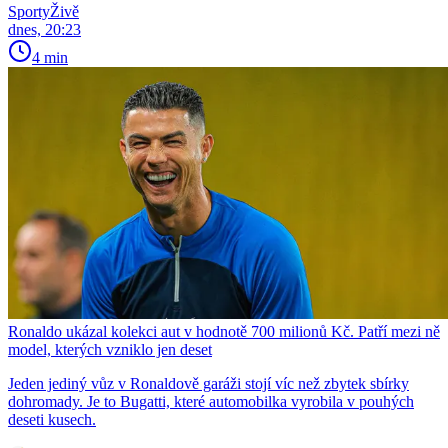
SportyŽivě
dnes, 20:23
4 min
Ronaldo ukázal kolekci aut v hodnotě 700 milionů Kč. Patří mezi ně
model, kterých vzniklo jen deset
Jeden jediný vůz v Ronaldově garáži stojí víc než zbytek sbírky
dohromady. Je to Bugatti, které automobilka vyrobila v pouhých
deseti kusech.