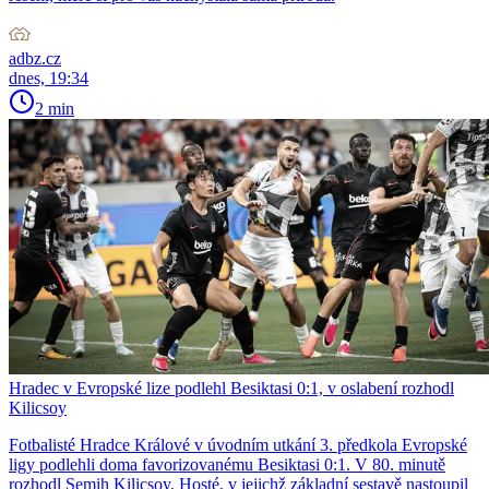
adbz.cz
dnes, 19:34
2 min
Hradec v Evropské lize podlehl Besiktasi 0:1, v oslabení rozhodl
Kilicsoy
Fotbalisté Hradce Králové v úvodním utkání 3. předkola Evropské
ligy podlehli doma favorizovanému Besiktasi 0:1. V 80. minutě
rozhodl Semih Kilicsoy. Hosté, v jejichž základní sestavě nastoupil