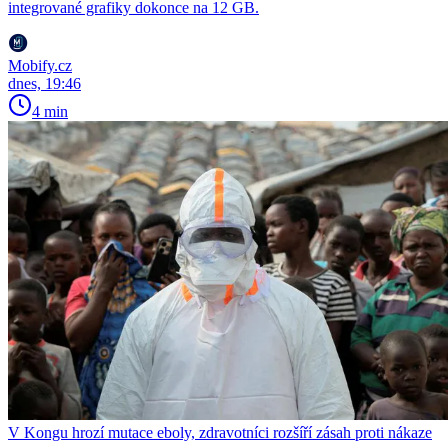
integrované grafiky dokonce na 12 GB.
Mobify.cz
dnes, 19:46
4 min
V Kongu hrozí mutace eboly, zdravotníci rozšíří zásah proti nákaze