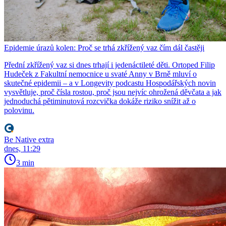
Epidemie úrazů kolen: Proč se trhá zkřížený vaz čím dál častěji
Přední zkřížený vaz si dnes trhají i jedenáctileté děti. Ortoped Filip
Hudeček z Fakultní nemocnice u svaté Anny v Brně mluví o
skutečné epidemii – a v Longevity podcastu Hospodářských novin
vysvětluje, proč čísla rostou, proč jsou nejvíc ohrožená děvčata a jak
jednoduchá pětiminutová rozcvička dokáže riziko snížit až o
polovinu.
Be Native extra
dnes, 11:29
3 min