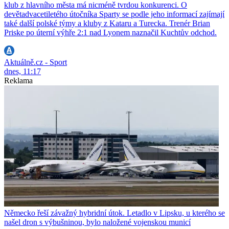
klub z hlavního města má nicméně tvrdou konkurenci. O
devětadvacetiletého útočníka Sparty se podle jeho informací zajímají
také další polské týmy a kluby z Kataru a Turecka. Trenér Brian
Priske po úterní výhře 2:1 nad Lyonem naznačil Kuchtův odchod.
Aktuálně.cz - Sport
dnes, 11:17
Reklama
Německo řeší závažný hybridní útok. Letadlo v Lipsku, u kterého se
našel dron s výbušninou, bylo naložené vojenskou municí