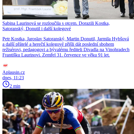
Sabina Laurinová se rozloučila s otcem. Dorazili Kostka,
Satoranský, Donutil i další kolegové
Petr Kostka, Jaroslav Satoranský, Martin Donutil, Jarmila Hybšová
a další přátelé a herečtí kolegové přišli dát poslední sbohem
režisérovi, pedagogovi a bývalému řediteli Divadla na Vinohradech
Františku Laurinovi. Zemřel 31. července ve věku 91 let.
Aplausin.cz
dnes, 11:23
2 min