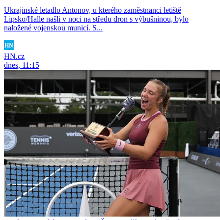
Ukrajinské letadlo Antonov, u kterého zaměstnanci letiště
Lipsko/Halle našli v noci na středu dron s výbušninou, bylo
naložené vojenskou municí. S...
HN.cz
dnes, 11:15