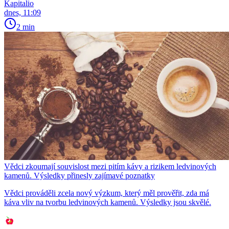
Kapitalio
dnes, 11:09
2 min
Vědci zkoumají souvislost mezi pitím kávy a rizikem ledvinových
kamenů. Výsledky přinesly zajímavé poznatky
Vědci prováděli zcela nový výzkum, který měl prověřit, zda má
káva vliv na tvorbu ledvinových kamenů. Výsledky jsou skvělé.