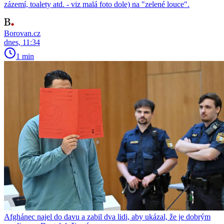
zázemí, toalety atd. - viz malá foto dole) na "zelené louce".
Borovan.cz
dnes, 11:34
1 min
Afghánec najel do davu a zabil dva lidi, aby ukázal, že je dobrým