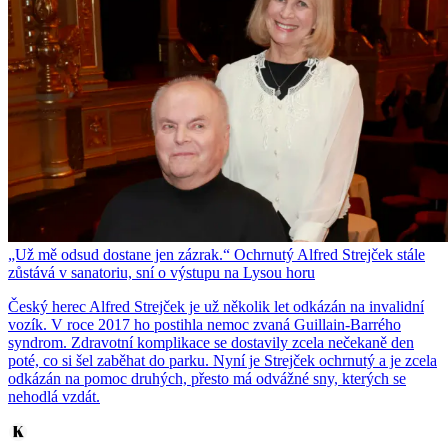
„Už mě odsud dostane jen zázrak.“ Ochrnutý Alfred Strejček stále
zůstává v sanatoriu, sní o výstupu na Lysou horu
Český herec Alfred Strejček je už několik let odkázán na invalidní
vozík. V roce 2017 ho postihla nemoc zvaná Guillain-Barrého
syndrom. Zdravotní komplikace se dostavily zcela nečekaně den
poté, co si šel zaběhat do parku. Nyní je Strejček ochrnutý a je zcela
odkázán na pomoc druhých, přesto má odvážné sny, kterých se
nehodlá vzdát.