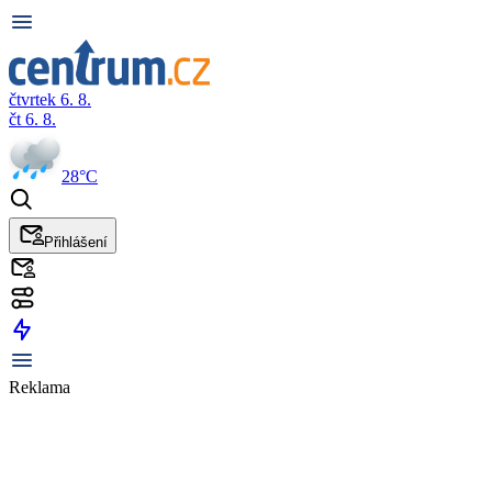
čtvrtek 6. 8.
čt 6. 8.
28°C
Přihlášení
Reklama