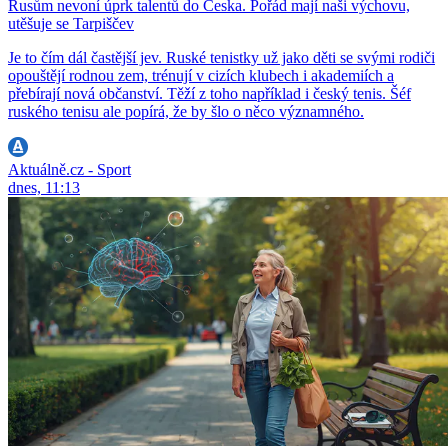
Rusům nevoní úprk talentů do Česka. Pořád mají naši výchovu,
utěšuje se Tarpiščev
Je to čím dál častější jev. Ruské tenistky už jako děti se svými rodiči
opouštějí rodnou zem, trénují v cizích klubech i akademiích a
přebírají nová občanství. Těží z toho například i český tenis. Šéf
ruského tenisu ale popírá, že by šlo o něco významného.
Aktuálně.cz - Sport
dnes, 11:13