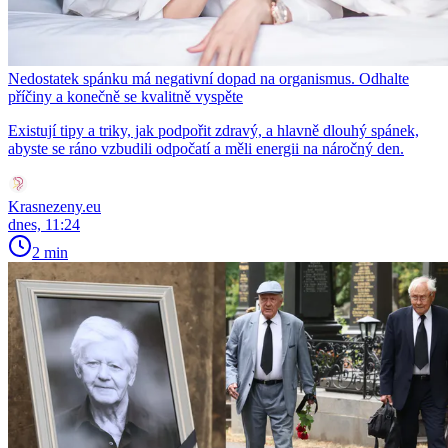
Nedostatek spánku má negativní dopad na organismus. Odhalte
příčiny a konečně se kvalitně vyspěte
Existují tipy a triky, jak podpořit zdravý, a hlavně dlouhý spánek,
abyste se ráno vzbudili odpočatí a měli energii na náročný den.
Krasnezeny.eu
dnes, 11:24
2 min