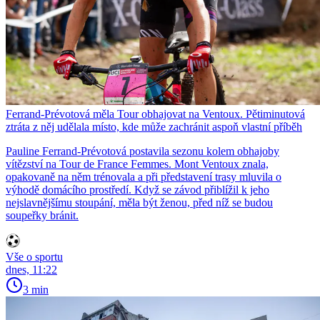
Ferrand-Prévotová měla Tour obhajovat na Ventoux. Pětiminutová
ztráta z něj udělala místo, kde může zachránit aspoň vlastní příběh
Pauline Ferrand-Prévotová postavila sezonu kolem obhajoby
vítězství na Tour de France Femmes. Mont Ventoux znala,
opakovaně na něm trénovala a při představení trasy mluvila o
výhodě domácího prostředí. Když se závod přiblížil k jeho
nejslavnějšímu stoupání, měla být ženou, před níž se budou
soupeřky bránit.
Vše o sportu
dnes, 11:22
3 min