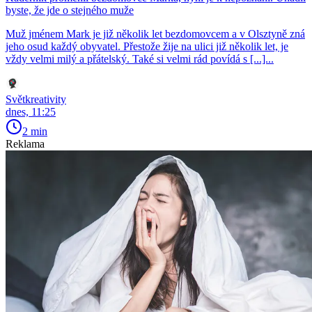
byste, že jde o stejného muže
Muž jménem Mark je již několik let bezdomovcem a v Olsztyně zná
jeho osud každý obyvatel. Přestože žije na ulici již několik let, je
vždy velmi milý a přátelský. Také si velmi rád povídá s [...]...
Světkreativity
dnes, 11:25
2 min
Reklama