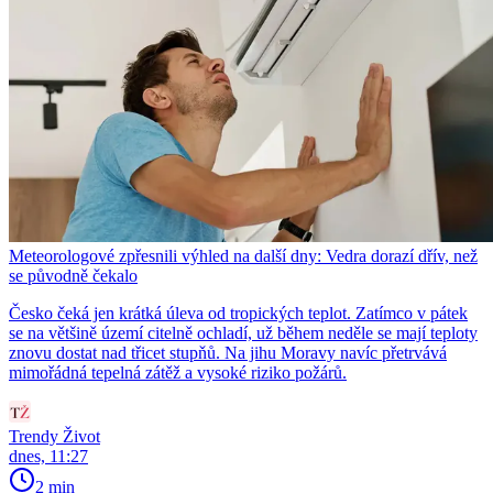
Meteorologové zpřesnili výhled na další dny: Vedra dorazí dřív, než
se původně čekalo
Česko čeká jen krátká úleva od tropických teplot. Zatímco v pátek
se na většině území citelně ochladí, už během neděle se mají teploty
znovu dostat nad třicet stupňů. Na jihu Moravy navíc přetrvává
mimořádná tepelná zátěž a vysoké riziko požárů.
Trendy Život
dnes, 11:27
2 min