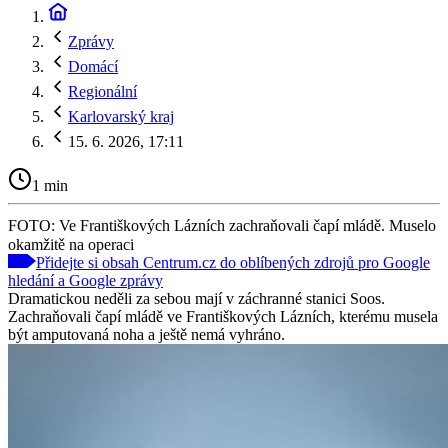
Zprávy
Domácí
Regionální
Karlovarský kraj
15. 6. 2026, 17:11
1 min
FOTO: Ve Františkových Lázních zachraňovali čapí mládě. Muselo
okamžitě na operaci
Přidejte si obsah Centrum.cz do oblíbených zdrojů pro Google
hledání a Google zprávy
Dramatickou neděli za sebou mají v záchranné stanici Soos.
Zachraňovali čapí mládě ve Františkových Lázních, kterému musela
být amputovaná noha a ještě nemá vyhráno.