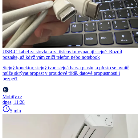
USB-C kabel za stovku a za tisícovku vypadají stejně. Rozdíl
poznáte, až když vám zničí telefon nebo notebook
Stejný konektor, stejný tvar, stejná barva plastu, a přesto se uvnitř
může skrývat propast v proudové třídě, datové propustnosti i
bezpečí.
Mobify.cz
dnes, 11:28
5 min