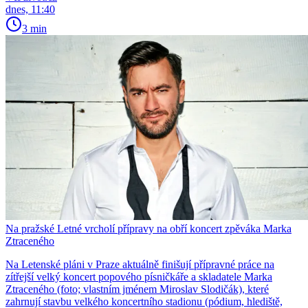
dnes, 11:40
3 min
Na pražské Letné vrcholí přípravy na obří koncert zpěváka Marka
Ztraceného
Na Letenské pláni v Praze aktuálně finišují přípravné práce na
zítřejší velký koncert popového písničkáře a skladatele Marka
Ztraceného (foto; vlastním jménem Miroslav Slodičák), které
zahrnují stavbu velkého koncertního stadionu (pódium, hlediště,