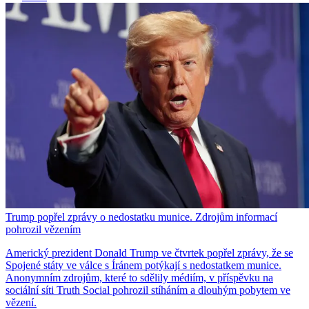
Trump popřel zprávy o nedostatku munice. Zdrojům informací
pohrozil vězením
Americký prezident Donald Trump ve čtvrtek popřel zprávy, že se
Spojené státy ve válce s Íránem potýkají s nedostatkem munice.
Anonymním zdrojům, které to sdělily médiím, v příspěvku na
sociální síti Truth Social pohrozil stíháním a dlouhým pobytem ve
vězení.