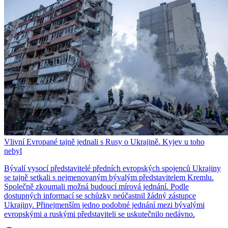
Vlivní Evropané tajně jednali s Rusy o Ukrajině. Kyjev u toho
nebyl
Bývalí vysocí představitelé předních evropských spojenců Ukrajiny
se tajně setkali s nejmenovaným bývalým představitelem Kremlu.
Společně zkoumali možná budoucí mírová jednání. Podle
dostupných informací se schůzky neúčastnil žádný zástupce
Ukrajiny. Přinejmenším jedno podobné jednání mezi bývalými
evropskými a ruskými představiteli se uskutečnilo nedávno.