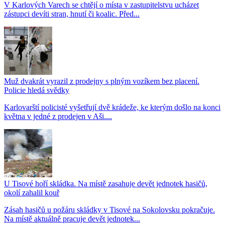
V Karlových Varech se chtějí o místa v zastupitelstvu ucházet
zástupci devíti stran, hnutí či koalic. Před...
Muž dvakrát vyrazil z prodejny s plným vozíkem bez placení.
Policie hledá svědky
Karlovarští policisté vyšetřují dvě krádeže, ke kterým došlo na konci
května v jedné z prodejen v Aši....
U Tisové hoří skládka. Na místě zasahuje devět jednotek hasičů,
okolí zahalil kouř
Zásah hasičů u požáru skládky v Tisové na Sokolovsku pokračuje.
Na místě aktuálně pracuje devět jednotek...