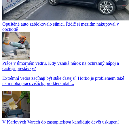
Opuštěné auto zablokovalo silnici. Řidič si mezitím nakupoval v
obchodě
Práce v úmorném vedru. Kdy vzniká nárok na ochranný nápoj a
častější přestávky?
Extrémní vedra začínají být stále častější. Horko je problémem také
na mnoha pracovištích, pro která platí...
V Karlových Varech do zastupitelstva kandiduje devět uskupení