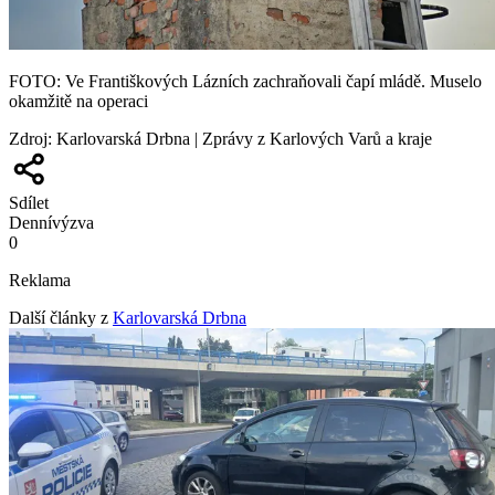
FOTO: Ve Františkových Lázních zachraňovali čapí mládě. Muselo
okamžitě na operaci
Zdroj
:
Karlovarská Drbna | Zprávy z Karlových Varů a kraje
Sdílet
Denní
výzva
0
Reklama
Další články z
Karlovarská Drbna