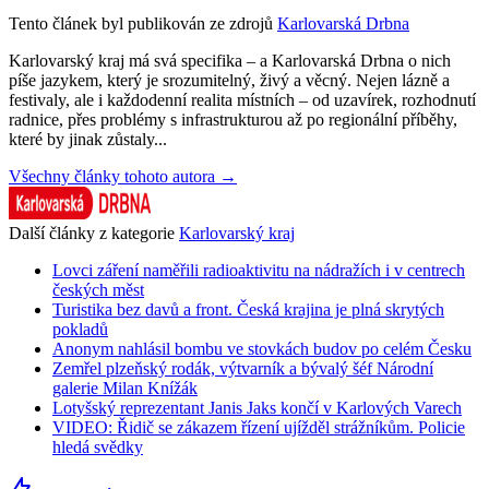
Tento článek byl publikován ze zdrojů
Karlovarská Drbna
Karlovarský kraj má svá specifika – a Karlovarská Drbna o nich
píše jazykem, který je srozumitelný, živý a věcný. Nejen lázně a
festivaly, ale i každodenní realita místních – od uzavírek, rozhodnutí
radnice, přes problémy s infrastrukturou až po regionální příběhy,
které by jinak zůstaly...
Všechny články tohoto autora →
Další články z kategorie
Karlovarský kraj
Lovci záření naměřili radioaktivitu na nádražích i v centrech
českých měst
Turistika bez davů a front. Česká krajina je plná skrytých
pokladů
Anonym nahlásil bombu ve stovkách budov po celém Česku
Zemřel plzeňský rodák, výtvarník a bývalý šéf Národní
galerie Milan Knížák
Lotyšský reprezentant Janis Jaks končí v Karlových Varech
VIDEO: Řidič se zákazem řízení ujížděl strážníkům. Policie
hledá svědky