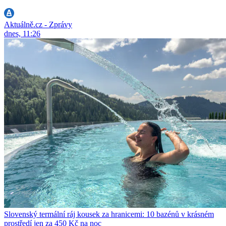
Aktuálně.cz - Zprávy
dnes, 11:26
Slovenský termální ráj kousek za hranicemi: 10 bazénů v krásném
prostředí jen za 450 Kč na noc