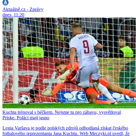
Aktuálně.cz - Zprávy
dnes, 11:20
Kuchta trénoval s béčkem. Nejsme tu pro zábavu, vysvětloval
Priske. Poláci mají jasno
Legia Varšava je podle polských zdrojů odhodlaná získat českého
fotbalového reprezentanta Jana Kuchtu. Web Meczyki.pl uvedl, že