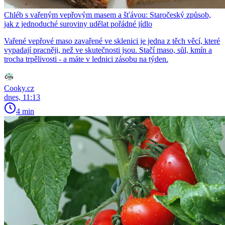
Chléb s vařeným vepřovým masem a šťávou: Staročeský způsob,
jak z jednoduché suroviny udělat pořádné jídlo
Vařené vepřové maso zavařené ve sklenici je jedna z těch věcí, které
vypadají pracněji, než ve skutečnosti jsou. Stačí maso, sůl, kmín a
trocha trpělivosti - a máte v lednici zásobu na týden.
Cooky.cz
dnes, 11:13
4 min