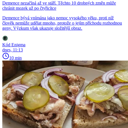
Demence nezačíná až ve stáří. Těchto 10 drobných změn může
chránit mozek už po čtyřicítce
Demence bývá vnímána jako nemoc vysokého věku, proti níž
člověk nemůže udělat mnoho, protože o jejím příchodu rozhodnou
geny. Výzkum však ukazuje složitější obraz.
Kód Enigma
dnes, 11:13
10 min