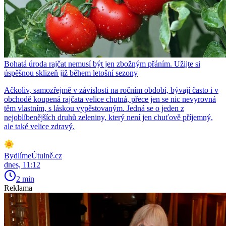
Bohatá úroda rajčat nemusí být jen zbožným přáním. Užijte si
úspěšnou sklizeň již během letošní sezony
Ačkoliv, samozřejmě v závislosti na ročním období, bývají často i v
obchodě koupená rajčata velice chutná, přece jen se nic nevyrovná
těm vlastním, s láskou vypěstovaným. Jedná se o jeden z
nejoblíbenějších druhů zeleniny, který není jen chuťově příjemný,
ale také velice zdravý.
BydlímeÚtulně.cz
dnes, 11:12
2 min
Reklama