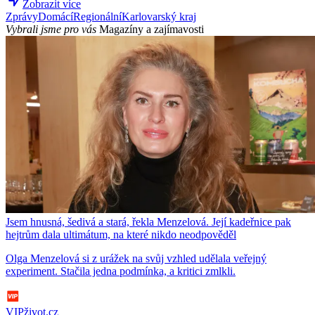
Zobrazit více
Zprávy
Domácí
Regionální
Karlovarský kraj
Vybrali jsme pro vás
Magazíny a zajímavosti
Jsem hnusná, šedivá a stará, řekla Menzelová. Její kadeřnice pak
hejtrům dala ultimátum, na které nikdo neodpověděl
Olga Menzelová si z urážek na svůj vzhled udělala veřejný
experiment. Stačila jedna podmínka, a kritici zmlkli.
VIPživot.cz