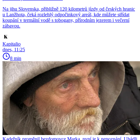
Na jihu Slovenska, přibližně 120 kilometrů jízdy od českých hranic
u Lanžhota, čeká rozlehlý odpočinkový areál, kde můžete střídat
koupání v termální vodě s tobogany, přírodním jezerem i večerní
zábavou.
Kapitalio
dnes, 11:25
8 min
Kadeřník proměnil bezdomovce Marka, nyní je k nepoznání. Uhádli