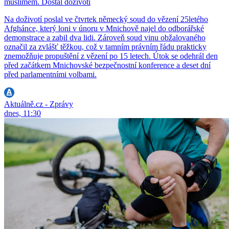
muslimem. Dostal doživotí
Na doživotí poslal ve čtvrtek německý soud do vězení 25letého
Afghánce, který loni v únoru v Mnichově najel do odborářské
demonstrace a zabil dva lidi. Zároveň soud vinu obžalovaného
označil za zvlášť těžkou, což v tamním právním řádu prakticky
znemožňuje propuštění z vězení po 15 letech. Útok se odehrál den
před začátkem Mnichovské bezpečnostní konference a deset dní
před parlamentními volbami.
Aktuálně.cz - Zprávy
dnes, 11:30