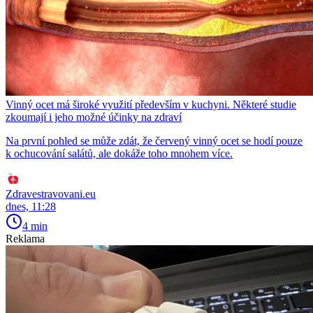
Vinný ocet má široké využití především v kuchyni. Některé studie
zkoumají i jeho možné účinky na zdraví
Na první pohled se může zdát, že červený vinný ocet se hodí pouze
k ochucování salátů, ale dokáže toho mnohem více.
Zdravestravovani.eu
dnes, 11:28
4 min
Reklama