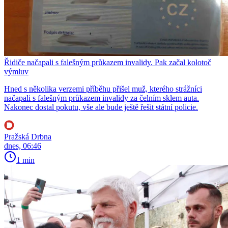
Řidiče načapali s falešným průkazem invalidy. Pak začal kolotoč
výmluv
Hned s několika verzemi příběhu přišel muž, kterého strážníci
načapali s falešným průkazem invalidy za čelním sklem auta.
Nakonec dostal pokutu, vše ale bude ještě řešit státní policie.
Pražská Drbna
dnes, 06:46
1 min