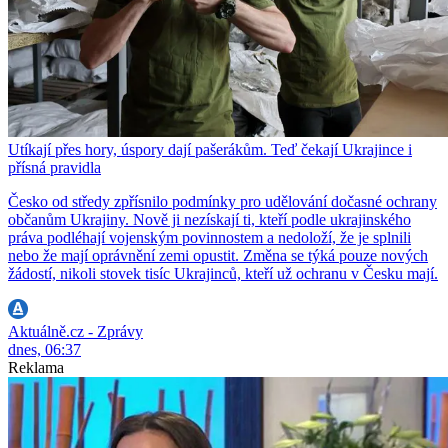
Utíkají přes hory, úspory dají pašerákům. Teď čekají Ukrajince i
přísná pravidla
Česko od středy zpřísnilo podmínky pro udělování dočasné ochrany
občanům Ukrajiny. Nově ji nezískají ti, kteří podle ukrajinského
práva podléhají vojenským povinnostem a nedoloží, že je splnili
nebo že mají oprávnění zemi opustit. Změna se týká pouze nových
žádostí, nikoli stovek tisíc Ukrajinců, kteří už ochranu v Česku mají.
Aktuálně.cz - Zprávy
dnes, 06:37
Reklama