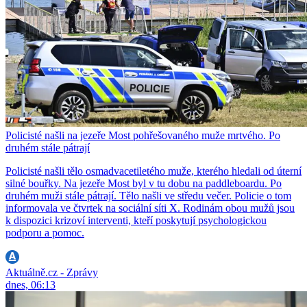
Policisté našli na jezeře Most pohřešovaného muže mrtvého. Po
druhém stále pátrají
Policisté našli tělo osmadvacetiletého muže, kterého hledali od úterní
silné bouřky. Na jezeře Most byl v tu dobu na paddleboardu. Po
druhém muži stále pátrají. Tělo našli ve středu večer. Policie o tom
informovala ve čtvrtek na sociální síti X. Rodinám obou mužů jsou
k dispozici krizoví interventi, kteří poskytují psychologickou
podporu a pomoc.
Aktuálně.cz - Zprávy
dnes, 06:13