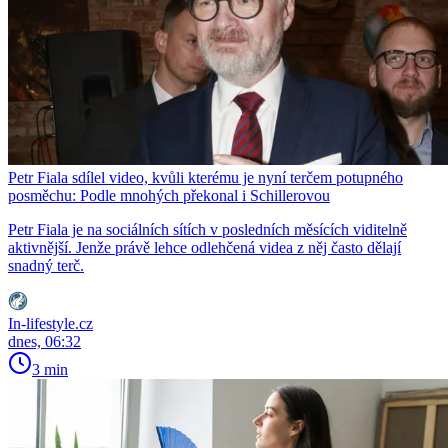
Petr Fiala sdílel video, kvůli kterému je nyní terčem potupného
posměchu: Podle mnohých překonal i Schillerovou
Petr Fiala je na sociálních sítích v posledních měsících viditelně
aktivnější. Jenže právě lehce odlehčená videa z něj často dělají
snadný terč.
In-lifestyle.cz
dnes, 06:32
3 min