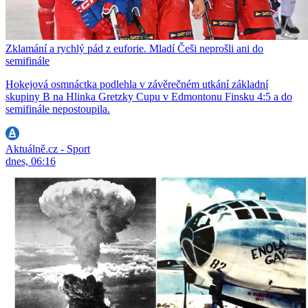
Zklamání a rychlý pád z euforie. Mladí Češi neprošli ani do
semifinále
Hokejová osmnáctka podlehla v závěrečném utkání základní
skupiny B na Hlinka Gretzky Cupu v Edmontonu Finsku 4:5 a do
semifinále nepostoupila.
Aktuálně.cz - Sport
dnes, 06:16