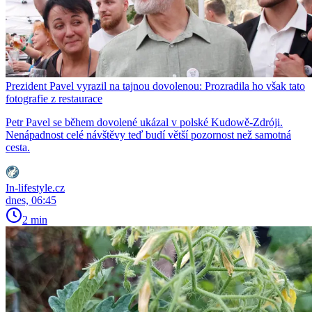
Prezident Pavel vyrazil na tajnou dovolenou: Prozradila ho však tato
fotografie z restaurace
Petr Pavel se během dovolené ukázal v polské Kudowě-Zdróji.
Nenápadnost celé návštěvy teď budí větší pozornost než samotná
cesta.
In-lifestyle.cz
dnes, 06:45
2 min