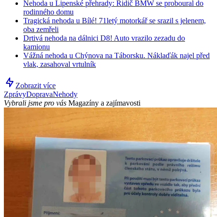
Nehoda u Lipenské přehrady: Řidič BMW se proboural do
rodinného domu
Tragická nehoda u Bílé! 71letý motorkář se srazil s jelenem,
oba zemřeli
Drtivá nehoda na dálnici D8! Auto vrazilo zezadu do
kamionu
Vážná nehoda u Chýnova na Táborsku. Náklaďák najel před
vlak, zasahoval vrtulník
Zobrazit více
Zprávy
Doprava
Nehody
Vybrali jsme pro vás
Magazíny a zajímavosti