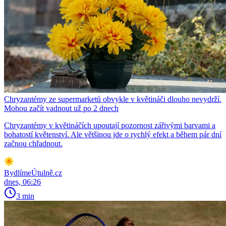
Chryzantémy ze supermarketů obvykle v květináči dlouho nevydrží.
Mohou začít vadnout už po 2 dnech
Chryzantémy v květináčích upoutají pozornost zářivými barvami a
bohatostí květenství. Ale většinou jde o rychlý efekt a během pár dní
začnou chřadnout.
BydlímeÚtulně.cz
dnes, 06:26
3 min