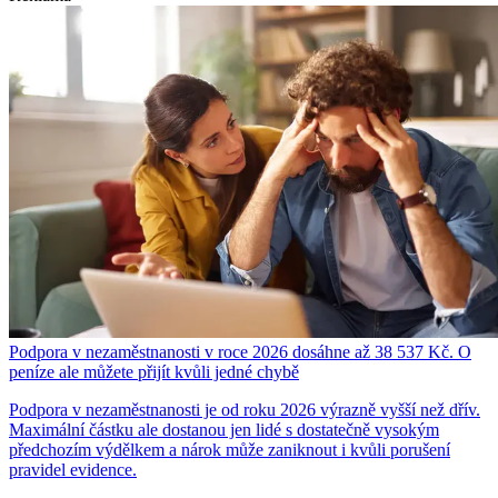
Podpora v nezaměstnanosti v roce 2026 dosáhne až 38 537 Kč. O
peníze ale můžete přijít kvůli jedné chybě
Podpora v nezaměstnanosti je od roku 2026 výrazně vyšší než dřív.
Maximální částku ale dostanou jen lidé s dostatečně vysokým
předchozím výdělkem a nárok může zaniknout i kvůli porušení
pravidel evidence.