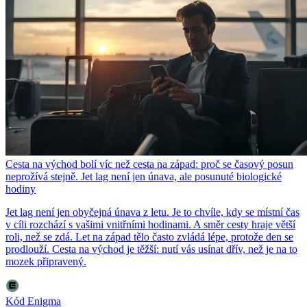
Cesta na východ bolí víc než cesta na západ: proč se časový posun
neprožívá stejně. Jet lag není jen únava, ale posunuté biologické
hodiny
Jet lag není jen obyčejná únava z letu. Je to chvíle, kdy se místní čas
v cíli rozchází s vašimi vnitřními hodinami. A směr cesty hraje větší
roli, než se zdá. Let na západ tělo často zvládá lépe, protože den se
prodlouží. Cesta na východ je těžší: nutí vás usínat dřív, než je na to
mozek připravený.
Kód Enigma