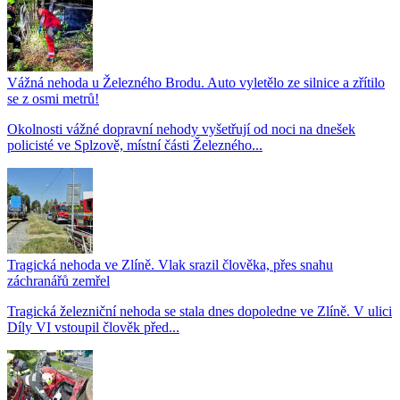
Vážná nehoda u Železného Brodu. Auto vyletělo ze silnice a zřítilo
se z osmi metrů!
Okolnosti vážné dopravní nehody vyšetřují od noci na dnešek
policisté ve Splzově, místní části Železného...
Tragická nehoda ve Zlíně. Vlak srazil člověka, přes snahu
záchranářů zemřel
Tragická železniční nehoda se stala dnes dopoledne ve Zlíně. V ulici
Díly VI vstoupil člověk před...