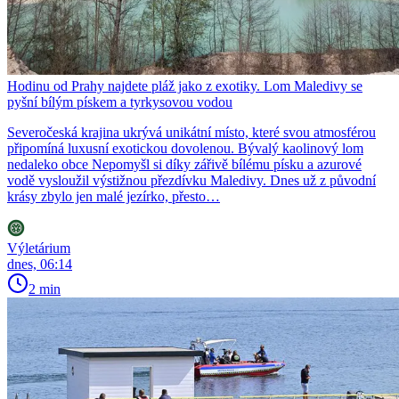
Hodinu od Prahy najdete pláž jako z exotiky. Lom Maledivy se
pyšní bílým pískem a tyrkysovou vodou
Severočeská krajina ukrývá unikátní místo, které svou atmosférou
připomíná luxusní exotickou dovolenou. Bývalý kaolinový lom
nedaleko obce Nepomyšl si díky zářivě bílému písku a azurové
vodě vysloužil výstižnou přezdívku Maledivy. Dnes už z původní
krásy zbylo jen malé jezírko, přesto…
Výletárium
dnes, 06:14
2 min