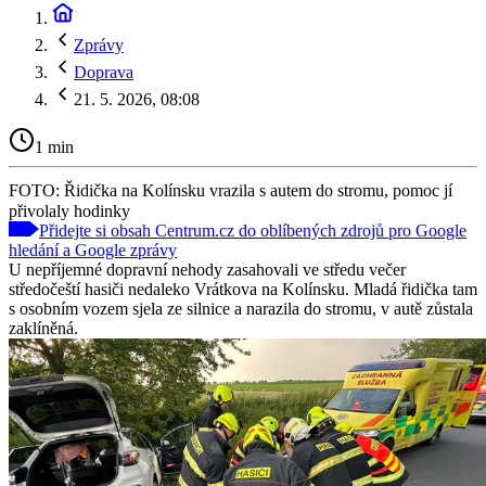
Zprávy
Doprava
21. 5. 2026, 08:08
1 min
FOTO: Řidička na Kolínsku vrazila s autem do stromu, pomoc jí
přivolaly hodinky
Přidejte si obsah Centrum.cz do oblíbených zdrojů pro Google
hledání a Google zprávy
U nepříjemné dopravní nehody zasahovali ve středu večer
středočeští hasiči nedaleko Vrátkova na Kolínsku. Mladá řidička tam
s osobním vozem sjela ze silnice a narazila do stromu, v autě zůstala
zaklíněná.