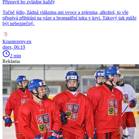
Připravit ho zvládne každý
Tučné jídlo, žádná vláknina ani ovoce a zelenina, alkohol, to vše
přispívá přibírání na váze a hromadění tuku v krvi. Takový tuk může
být nebezpečný.
Krasnezeny.eu
dnes, 06:19
2 min
Reklama