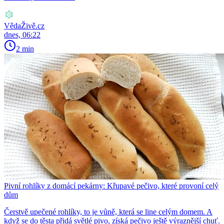
VědaŽivě.cz
dnes, 06:22
2 min
Pivní rohlíky z domácí pekárny: Křupavé pečivo, které provoní celý
dům
Čerstvě upečené rohlíky, to je vůně, která se line celým domem. A
když se do těsta přidá světlé pivo, získá pečivo ještě výraznější chuť.