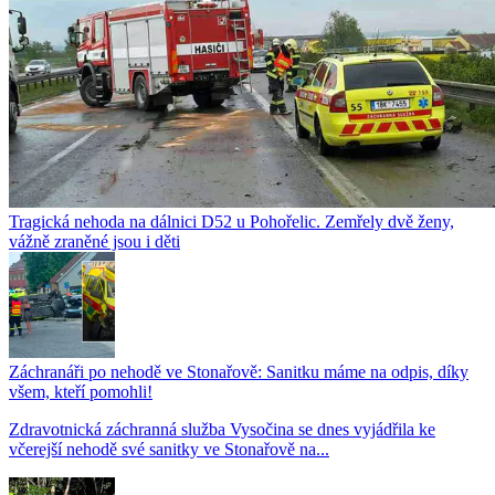
Tragická nehoda na dálnici D52 u Pohořelic. Zemřely dvě ženy,
vážně zraněné jsou i děti
Záchranáři po nehodě ve Stonařově: Sanitku máme na odpis, díky
všem, kteří pomohli!
Zdravotnická záchranná služba Vysočina se dnes vyjádřila ke
včerejší nehodě své sanitky ve Stonařově na...