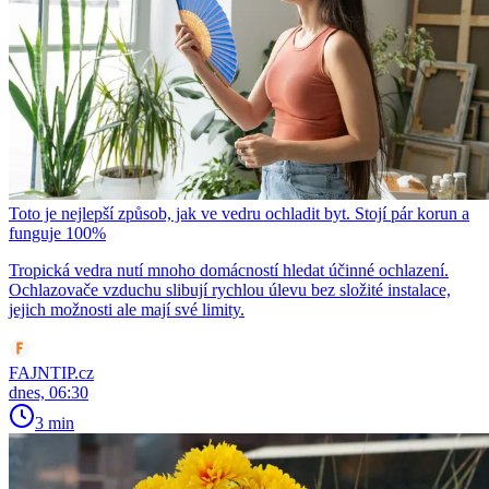
Toto je nejlepší způsob, jak ve vedru ochladit byt. Stojí pár korun a
funguje 100%
Tropická vedra nutí mnoho domácností hledat účinné ochlazení.
Ochlazovače vzduchu slibují rychlou úlevu bez složité instalace,
jejich možnosti ale mají své limity.
FAJNTIP.cz
dnes, 06:30
3 min