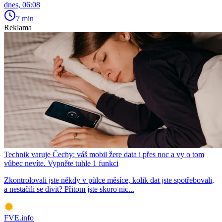
dnes, 06:08
7 min
Reklama
Technik varuje Čechy: váš mobil žere data i přes noc a vy o tom
vůbec nevíte. Vypněte tuhle 1 funkci
Zkontrolovali jste někdy v půlce měsíce, kolik dat jste spotřebovali,
a nestačili se divit? Přitom jste skoro nic...
FVE.info