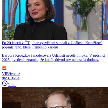
Po 20 letech v ČT ji bez vysvětlení sundali z Událostí. Kroužková
popsala ráno, které jí změnilo kariéru
Barbora Kroužková moderovala Události necelé tři roky. V prosinci
2025 jí vedení oznámilo, že končí, důvod prý nedostala dodnes.
VIPživot.cz
dnes, 06:34
3 min