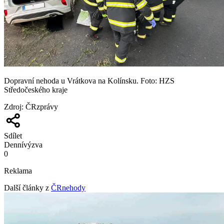
Dopravní nehoda u Vrátkova na Kolínsku. Foto: HZS
Středočeského kraje
Zdroj
:
ČRzprávy
Sdílet
Denní
výzva
0
Reklama
Další články z
ČRnehody