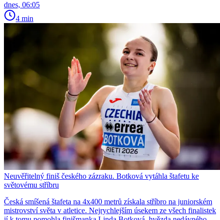
dnes, 06:05
4 min
Neuvěřitelný finiš českého zázraku. Botková vytáhla štafetu ke
světovému stříbru
Česká smíšená štafeta na 4x400 metrů získala stříbro na juniorském
mistrovství světa v atletice. Nejrychlejším úsekem ze všech finalistek
jí k tomu pomohla finišmanka Linda Botková, hvězda nedávného