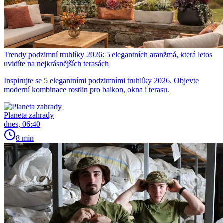
Trendy podzimní truhlíky 2026: 5 elegantních aranžmá, která letos
uvidíte na nejkrásnějších terasách
Inspirujte se 5 elegantními podzimními truhlíky 2026. Objevte
moderní kombinace rostlin pro balkon, okna i terasu.
Planeta zahrady
dnes, 06:40
8 min