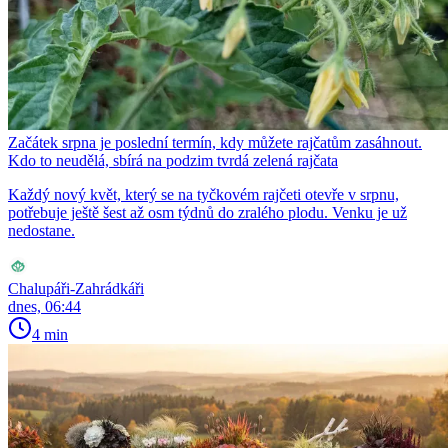
Začátek srpna je poslední termín, kdy můžete rajčatům zasáhnout.
Kdo to neudělá, sbírá na podzim tvrdá zelená rajčata
Každý nový květ, který se na tyčkovém rajčeti otevře v srpnu,
potřebuje ještě šest až osm týdnů do zralého plodu. Venku je už
nedostane.
Chalupáři-Zahrádkáři
dnes, 06:44
4 min