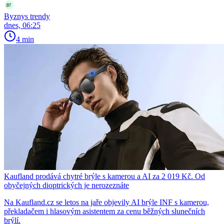
Byznys trendy
dnes, 06:25
4 min
Kaufland prodává chytré brýle s kamerou a AI za 2 019 Kč. Od
obyčejných dioptrických je nerozeznáte
Na Kaufland.cz se letos na jaře objevily AI brýle INF s kamerou,
překladačem i hlasovým asistentem za cenu běžných slunečních
brýlí.