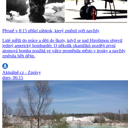
Přesně v 8:15 přišel záblesk, který změnil svět navždy
Lidé mířili do práce a děti do školy, když se nad Hirošimou objevil
jediný americký bombardér. O několik okamžiků později první
atomová bomba použitá ve válce proměnila město v trosky a navždy
změnila běh dějin.
Aktuálně.cz - Zprávy
dnes, 06:15