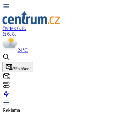
čtvrtek 6. 8.
čt 6. 8.
24°C
Přihlášení
Reklama