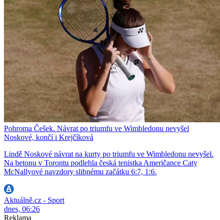
Pohroma Češek. Návrat po triumfu ve Wimbledonu nevyšel
Noskové, končí i Krejčíková
Lindě Noskové návrat na kurty po triumfu ve Wimbledonu nevyšel.
Na betonu v Torontu podlehla česká tenistka Američance Caty
McNallyové navzdory slibnému začátku 6:7, 1:6.
Aktuálně.cz - Sport
dnes, 06:26
Reklama