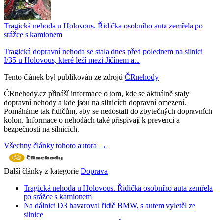
Tragická nehoda u Holovous. Řidička osobního auta zemřela po
srážce s kamionem
Tragická dopravní nehoda se stala dnes před polednem na silnici
I/35 u Holovous, které leží mezi Jičínem a...
Tento článek byl publikován ze zdrojů
ČRnehody
ČRnehody.cz přináší informace o tom, kde se aktuálně staly
dopravní nehody a kde jsou na silnicích dopravní omezení.
Pomáháme tak řidičům, aby se nedostali do zbytečných dopravních
kolon. Informace o nehodách také přispívají k prevenci a
bezpečnosti na silnicích.
Všechny články tohoto autora →
Další články z kategorie
Doprava
Tragická nehoda u Holovous. Řidička osobního auta zemřela
po srážce s kamionem
Na dálnici D3 havaroval řidič BMW, s autem vyletěl ze
silnice