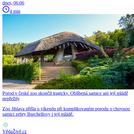
dnes, 06:06
4 min
Porod v české zoo skončil tragicky. Oblíbená samice ani její mládě
nepřežily
Zoo Jihlava přišla o víkendu při komplikovaném porodu o chovnou
samici zebry Burchellovy i její mládě.
VědaŽivě.cz