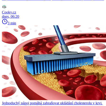
Cooky.cz
dnes, 06:20
3 min
Jednoduchý nápoj pomáhá zabraňovat ukládání cholesterolu v krvi.