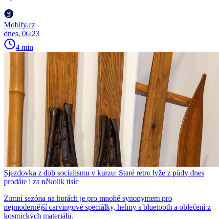
Mobify.cz
dnes, 06:23
4 min
Sjezdovka z dob socialismu v kurzu: Staré retro lyže z půdy dnes
prodáte i za několik tisíc
Zimní sezóna na horách je pro mnohé synonymem pro
nejmodernější carvingové speciálky, helmy s bluetooth a oblečení z
kosmických materiálů.