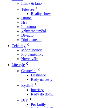
Filmy & kino
Televize
Reality show
Hudba
Hry
Literatura
Výtvarné umění
Divadlo
Digi a stream
Celebrity
Módní policie
Pro pamětníky
Nové tváře
Lifestyle
Cestování
Destinace
Rady na cesty
Bydlení
Interiery
Rady do domu
DIY
Pro kutily