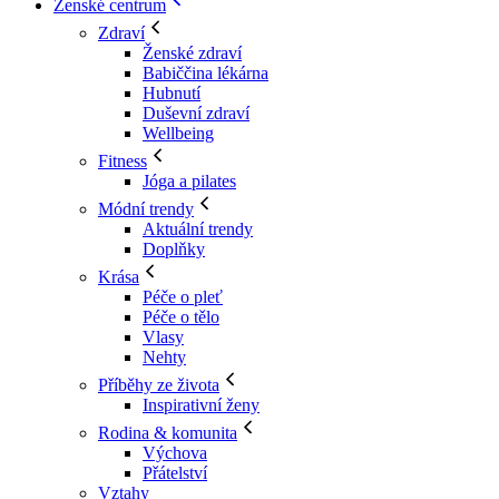
Ženské centrum
Zdraví
Ženské zdraví
Babiččina lékárna
Hubnutí
Duševní zdraví
Wellbeing
Fitness
Jóga a pilates
Módní trendy
Aktuální trendy
Doplňky
Krása
Péče o pleť
Péče o tělo
Vlasy
Nehty
Příběhy ze života
Inspirativní ženy
Rodina & komunita
Výchova
Přátelství
Vztahy