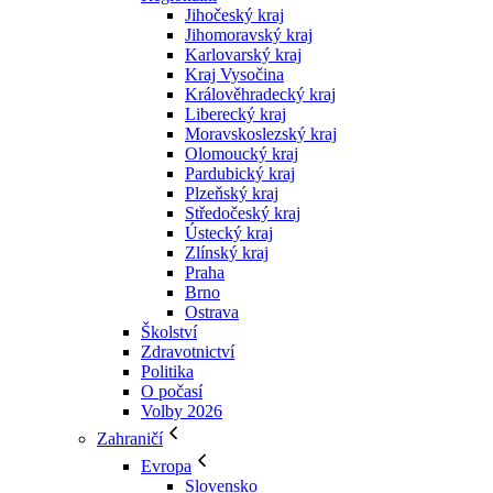
Jihočeský kraj
Jihomoravský kraj
Karlovarský kraj
Kraj Vysočina
Králověhradecký kraj
Liberecký kraj
Moravskoslezský kraj
Olomoucký kraj
Pardubický kraj
Plzeňský kraj
Středočeský kraj
Ústecký kraj
Zlínský kraj
Praha
Brno
Ostrava
Školství
Zdravotnictví
Politika
O počasí
Volby 2026
Zahraničí
Evropa
Slovensko