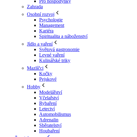
Pro hospodyňky
Zahrada
Osobní rozvoj
Psychologie
Management
Kariéra
Spiritualita a náboženství
Jídlo a vaření
Světová gastronomie
Levné vaření
Kulinářské triky
Mazlíčci
Kočky
Pejskové
Hobby
Modelářství
Včelařství
Rybaření
Letectví
Automobilismus
Adrenalin
Sběratelství
Houbaření