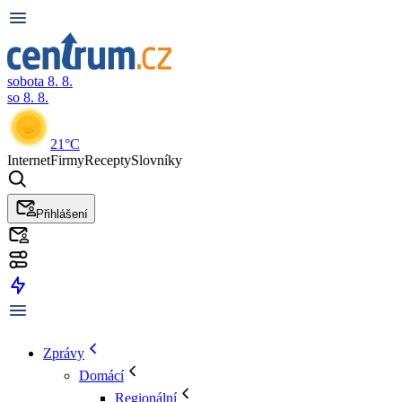
sobota 8. 8.
so 8. 8.
21°C
Internet
Firmy
Recepty
Slovníky
Přihlášení
Zprávy
Domácí
Regionální