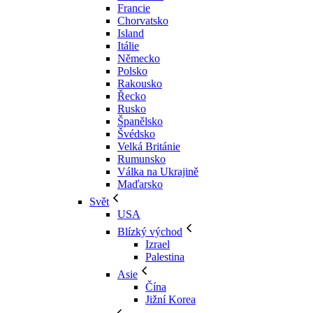
Francie
Chorvatsko
Island
Itálie
Německo
Polsko
Rakousko
Řecko
Rusko
Španělsko
Švédsko
Velká Británie
Rumunsko
Válka na Ukrajině
Maďarsko
Svět
USA
Blízký východ
Izrael
Palestina
Asie
Čína
Jižní Korea