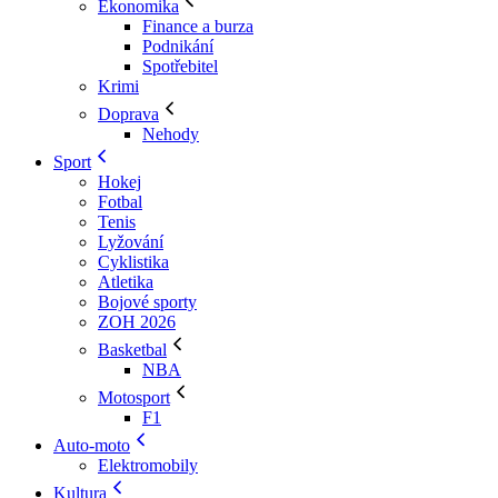
Ekonomika
Finance a burza
Podnikání
Spotřebitel
Krimi
Doprava
Nehody
Sport
Hokej
Fotbal
Tenis
Lyžování
Cyklistika
Atletika
Bojové sporty
ZOH 2026
Basketbal
NBA
Motosport
F1
Auto-moto
Elektromobily
Kultura