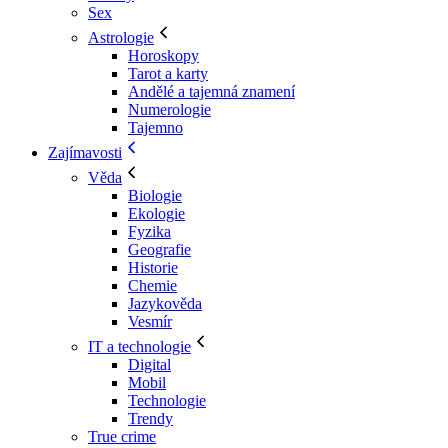
Sex
Astrologie
Horoskopy
Tarot a karty
Andělé a tajemná znamení
Numerologie
Tajemno
Zajímavosti
Věda
Biologie
Ekologie
Fyzika
Geografie
Historie
Chemie
Jazykověda
Vesmír
IT a technologie
Digital
Mobil
Technologie
Trendy
True crime