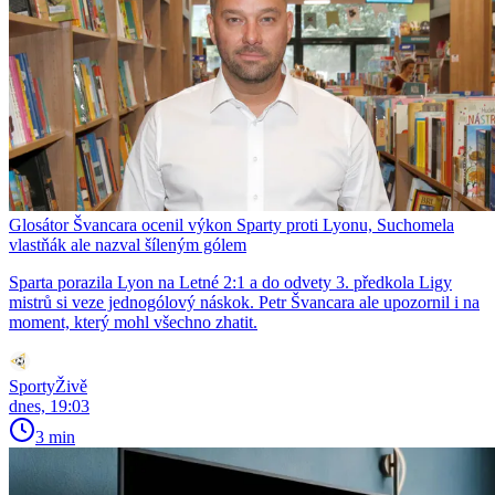
Glosátor Švancara ocenil výkon Sparty proti Lyonu, Suchomela
vlastňák ale nazval šíleným gólem
Sparta porazila Lyon na Letné 2:1 a do odvety 3. předkola Ligy
mistrů si veze jednogólový náskok. Petr Švancara ale upozornil i na
moment, který mohl všechno zhatit.
SportyŽivě
dnes, 19:03
3 min