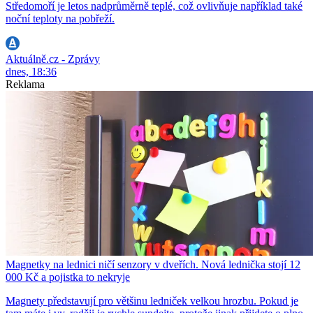
Středomoří je letos nadprůměrně teplé, což ovlivňuje například také
noční teploty na pobřeží.
Aktuálně.cz - Zprávy
dnes, 18:36
Reklama
Magnetky na lednici ničí senzory v dveřích. Nová lednička stojí 12
000 Kč a pojistka to nekryje
Magnety představují pro většinu ledniček velkou hrozbu. Pokud je