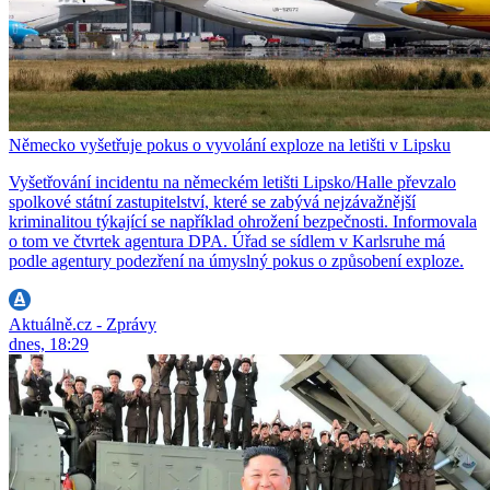
Německo vyšetřuje pokus o vyvolání exploze na letišti v Lipsku
Vyšetřování incidentu na německém letišti Lipsko/Halle převzalo
spolkové státní zastupitelství, které se zabývá nejzávažnější
kriminalitou týkající se například ohrožení bezpečnosti. Informovala
o tom ve čtvrtek agentura DPA. Úřad se sídlem v Karlsruhe má
podle agentury podezření na úmyslný pokus o způsobení exploze.
Aktuálně.cz - Zprávy
dnes, 18:29