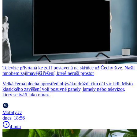
Televize přivrtaná ke zdi i postavená na skříňce už Čechy štve. Našli
mnohem zajímavější řešení, které neruší prostor
Velká černá plocha uprostřed obýváku dráždí čím dál víc lidí. Místo
klasického zavěšení volí posuvné panely, lamely nebo televizor,
který se tváří jako obraz.
Mobify.cz
dnes, 18:56
4 min