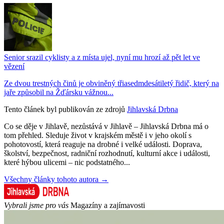
Senior srazil cyklisty a z místa ujel, nyní mu hrozí až pět let ve
vězení
Ze dvou trestných činů je obviněný třiasedmdesátiletý řidič, který na
jaře způsobil na Žďársku vážnou...
Tento článek byl publikován ze zdrojů
Jihlavská Drbna
Co se děje v Jihlavě, nezůstává v Jihlavě – Jihlavská Drbna má o
tom přehled. Sleduje život v krajském městě i v jeho okolí s
pohotovostí, která reaguje na drobné i velké události. Doprava,
školství, bezpečnost, radniční rozhodnutí, kulturní akce i události,
které hýbou ulicemi – nic podstatného...
Všechny články tohoto autora →
Vybrali jsme pro vás
Magazíny a zajímavosti