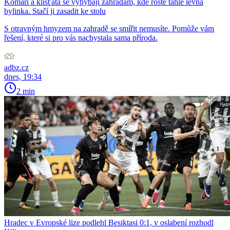
Komáři a klíšťata se vyhýbají zahradám, kde roste tahle levná
bylinka. Stačí ji zasadit ke stolu
S otravným hmyzem na zahradě se smířit nemusíte. Pomůže vám
řešení, které si pro vás nachystala sama příroda.
adbz.cz
dnes, 19:34
2 min
Hradec v Evropské lize podlehl Besiktasi 0:1, v oslabení rozhodl