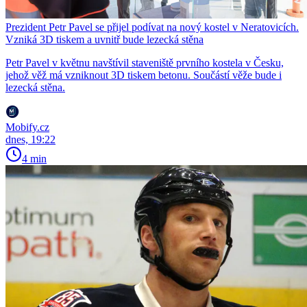
Prezident Petr Pavel se přijel podívat na nový kostel v Neratovicích.
Vzniká 3D tiskem a uvnitř bude lezecká stěna
Petr Pavel v květnu navštívil staveniště prvního kostela v Česku,
jehož věž má vzniknout 3D tiskem betonu. Součástí věže bude i
lezecká stěna.
Mobify.cz
dnes, 19:22
4 min