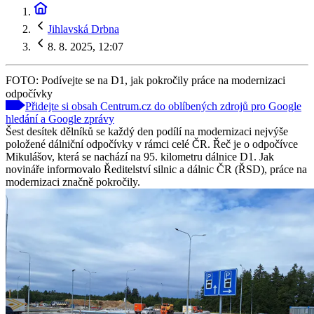
Jihlavská Drbna
8. 8. 2025, 12:07
FOTO: Podívejte se na D1, jak pokročily práce na modernizaci
odpočívky
Přidejte si obsah Centrum.cz do oblíbených zdrojů pro Google
hledání a Google zprávy
Šest desítek dělníků se každý den podílí na modernizaci nejvýše
položené dálniční odpočívky v rámci celé ČR. Řeč je o odpočívce
Mikulášov, která se nachází na 95. kilometru dálnice D1. Jak
novináře informovalo Ředitelství silnic a dálnic ČR (ŘSD), práce na
modernizaci značně pokročily.