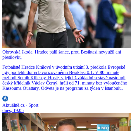
Obrovská škoda. Hradec pálil šance, proti Besiktasi nevyužil ani
přesilovku
Fotbalisté Hradce Králové v úvodním utkání 3. předkola Evropské
ligy podlehli doma favorizovanému Besiktasi 0:1. V 80. minutě
rozhodl Semih Kilicsoy. Hosté, v jejichž základní sestavě nastoupil
český křídelník Václav Černý, hráli od 71. minuty bez vyloučeného
Kassouma Ouattary. Odveta je na programu za týden v Istanbulu.
Aktuálně.cz - Sport
dnes, 19:05