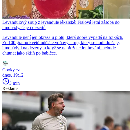
Levandulový sirup z levandule lékařské: Fialová letní zásoba do
limonády, čaje i dezertů
Levandule není jen okrasa u plotu, která dobře vypadá na fotkách.
Ze 100 gramů květů uděláte voňavý sirup, který se hodí do čaje,
limonády i na dezerty, a když se nepřežene louhování, nebude
chutnat jako skříň po babičce.
Cooky.cz
dnes, 19:12
3 min
Reklama