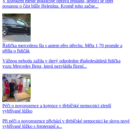
V krajském městě pokračuje oprava průtahu, dělníci se opět
posunou o část blíže Helenínu. Kromě toho začne...
Řidička mercedesu šla s autem přes střechu. Měla 1,70 promile a
přišla o řidičák
Vážnou nehodu zažila v úterý odpoledne třiašedesátiletá řidička
vozu Mercedes Benz, která nezvládla řízení...
Péči o novorozence a kojence v třebíčské nemocnici zlepší
vyhřívané lůžko
Při péči o novorozence přichází v třebíčské nemocnici ke slovu nové
vyhřívané lůžko s fototerapií a...