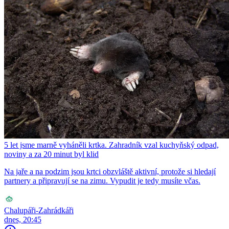
5 let jsme marně vyháněli krtka. Zahradník vzal kuchyňský odpad,
noviny a za 20 minut byl klid
Na jaře a na podzim jsou krtci obzvláště aktivní, protože si hledají
partnery a připravují se na zimu. Vypudit je tedy musíte včas.
Chalupáři-Zahrádkáři
dnes, 20:45