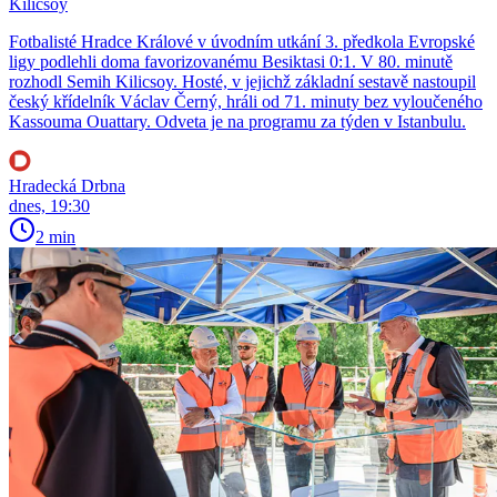
Kilicsoy
Fotbalisté Hradce Králové v úvodním utkání 3. předkola Evropské
ligy podlehli doma favorizovanému Besiktasi 0:1. V 80. minutě
rozhodl Semih Kilicsoy. Hosté, v jejichž základní sestavě nastoupil
český křídelník Václav Černý, hráli od 71. minuty bez vyloučeného
Kassouma Ouattary. Odveta je na programu za týden v Istanbulu.
Hradecká Drbna
dnes, 19:30
2 min