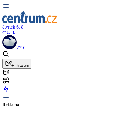
čtvrtek 6. 8.
čt 6. 8.
27°C
Přihlášení
Reklama