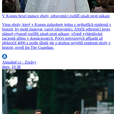
V Kongu hrozí mutace eboly, zdravotníci rozšíří zásah proti nákaze
Virus eboly, který v Kongu způsobuje jednu z nejhorších epidemií v
historii, by mohl mutovat, varují zdravotníci. Afričtí odborníci proto
plánují výrazně rozšířit zásah proti nákaze, včetně vyhledávání
pacientů přímo v domácnostech. Počet potvrzených případů už
překročil 4000 a podle úřadů jde o druhou největší epidemii eboly v
historii, uvedl list The Guardian.
Aktuálně.cz - Zprávy
dnes, 19:38