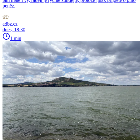
tam máte i vy, raději je rychle sundejte, protože jinak přijdete o plno
peněz.
adbz.cz
dnes, 18:30
1 min