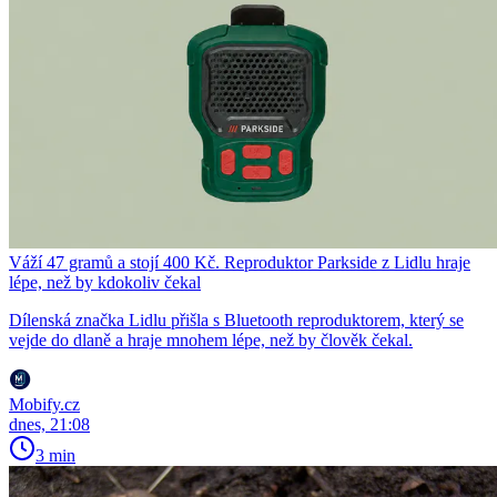
Váží 47 gramů a stojí 400 Kč. Reproduktor Parkside z Lidlu hraje
lépe, než by kdokoliv čekal
Dílenská značka Lidlu přišla s Bluetooth reproduktorem, který se
vejde do dlaně a hraje mnohem lépe, než by člověk čekal.
Mobify.cz
dnes, 21:08
3 min