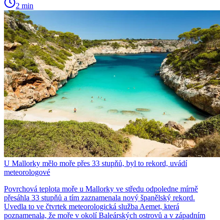
2 min
U Mallorky mělo moře přes 33 stupňů, byl to rekord, uvádí
meteorologové
Povrchová teplota moře u Mallorky ve středu odpoledne mírně
přesáhla 33 stupňů a tím zaznamenala nový španělský rekord.
Uvedla to ve čtvrtek meteorologická služba Aemet, která
poznamenala, že moře v okolí Baleárských ostrovů a v západním