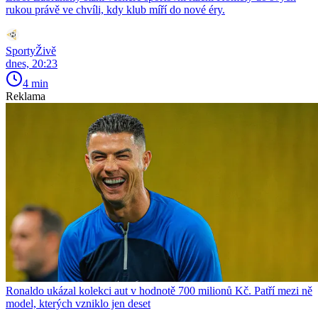
rukou právě ve chvíli, kdy klub míří do nové éry.
SportyŽivě
dnes, 20:23
4 min
Reklama
Ronaldo ukázal kolekci aut v hodnotě 700 milionů Kč. Patří mezi ně
model, kterých vzniklo jen deset