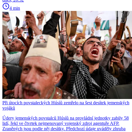
4 min
Při útocích povstaleckých Húsíů zemřelo na šest desítek jemenských
vojáků
Údery jemenských povstalců Húsíů na provládní jednotky zabily 58
lidí, řekl ve čtvrtek nejmenovaný vojenský zdroj agentuře AFP.
Zraněných jsou podle něj desítky. Předchozí údaje uváděly zhruba