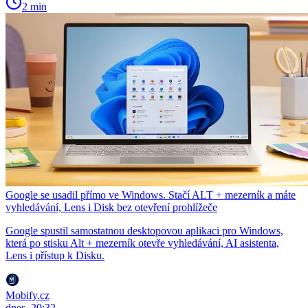
2 min
Google se usadil přímo ve Windows. Stačí ALT + mezerník a máte
vyhledávání, Lens i Disk bez otevření prohlížeče
Google spustil samostatnou desktopovou aplikaci pro Windows,
která po stisku Alt + mezerník otevře vyhledávání, AI asistenta,
Lens i přístup k Disku.
Mobify.cz
dnes, 20:32