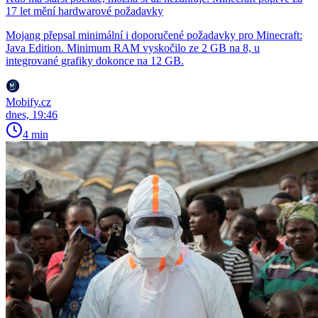
17 let mění hardwarové požadavky
Mojang přepsal minimální i doporučené požadavky pro Minecraft:
Java Edition. Minimum RAM vyskočilo ze 2 GB na 8, u
integrované grafiky dokonce na 12 GB.
Mobify.cz
dnes, 19:46
4 min