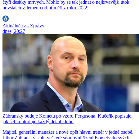
čtyři desítky mrtvých. Mohlo by se tak jednat o nejkrvavější útok
povstalců v Jemenu od příměří z roku 2022.
Aktuálně.cz - Zprávy
dnes, 20:27
Zábranský buduje Kometu po vzoru Fergusona. Kučeřík popisuje,
jak šéf kontroluje každý detail klubu
Majitel, generální manažer a nově opět hlavní trenér v jedné osobě.
Libor Zábranský stáhl veškeré sportovní řízení Komety do svých