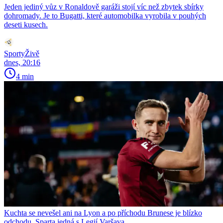
Jeden jediný vůz v Ronaldově garáži stojí víc než zbytek sbírky
dohromady. Je to Bugatti, které automobilka vyrobila v pouhých
deseti kusech.
SportyŽivě
dnes, 20:16
4 min
Kuchta se nevešel ani na Lyon a po příchodu Brunese je blízko
odchodu. Sparta jedná s Legií Varšava