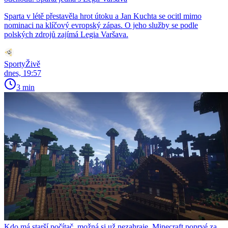
Sparta v létě přestavěla hrot útoku a Jan Kuchta se ocitl mimo
nominaci na klíčový evropský zápas. O jeho služby se podle
polských zdrojů zajímá Legia Varšava.
SportyŽivě
dnes, 19:57
3 min
Kdo má starší počítač, možná si už nezahraje. Minecraft poprvé za