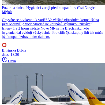
Pozor na sinice. Hygienici varují před koupáním v části Nových
Mlýnů
Chystáte se o víkendu k vodě? Ve většině přírodních koupališť na
jižní Moravě je voda vhodná ke koupání. Výjimkou zůstávají
laguny 1 a 2 horní nádrže Nové Mlýny na Břeclavsku, kde
hygienici dál evidují výskyt sinic. Pro citlivější skupiny lidí tak může
být koupání zdravotním rizikem.
Brněnská Drbna
dnes, 18:30
1 min