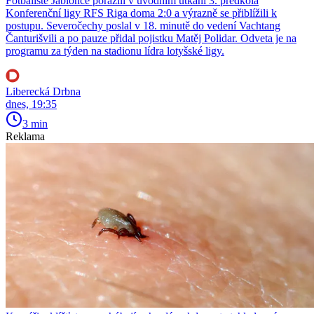
Fotbalisté Jablonce porazili v úvodním utkání 3. předkola
Konferenční ligy RFS Riga doma 2:0 a výrazně se přiblížili k
postupu. Severočechy poslal v 18. minutě do vedení Vachtang
Čanturišvili a po pauze přidal pojistku Matěj Polidar. Odveta je na
programu za týden na stadionu lídra lotyšské ligy.
Liberecká Drbna
dnes, 19:35
3 min
Reklama