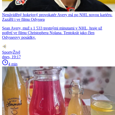
Nenáviděný hokejový provokatér Avery má po NHL novou kariéru.
Zazářil i ve filmu Odyssea
Sean Avery, muž s 1 533 trestnými minutami v NHL, hraje už
potřetí ve filmu Christophera Nolana. Tentokrát jako člen
Odysseovy posádky.
SportyŽivě
dnes, 19:17
4 min