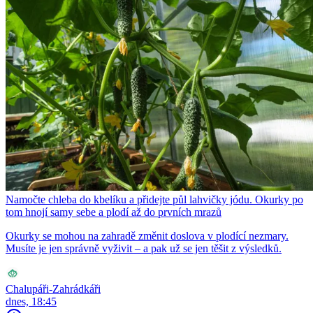
Namočte chleba do kbelíku a přidejte půl lahvičky jódu. Okurky po
tom hnojí samy sebe a plodí až do prvních mrazů
Okurky se mohou na zahradě změnit doslova v plodící nezmary.
Musíte je jen správně vyživit – a pak už se jen těšit z výsledků.
Chalupáři-Zahrádkáři
dnes, 18:45