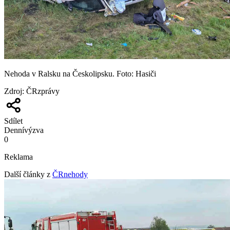
Nehoda v Ralsku na Českolipsku. Foto: Hasiči
Zdroj
:
ČRzprávy
Sdílet
Denní
výzva
0
Reklama
Další články z
ČRnehody