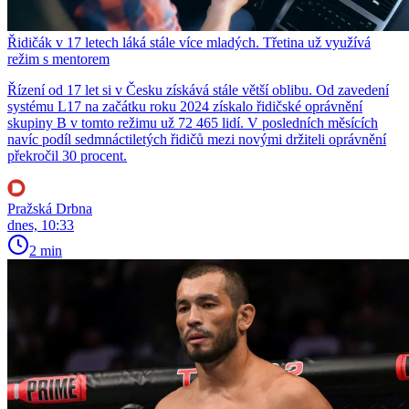
Řidičák v 17 letech láká stále více mladých. Třetina už využívá
režim s mentorem
Řízení od 17 let si v Česku získává stále větší oblibu. Od zavedení
systému L17 na začátku roku 2024 získalo řidičské oprávnění
skupiny B v tomto režimu už 72 465 lidí. V posledních měsících
navíc podíl sedmnáctiletých řidičů mezi novými držiteli oprávnění
překročil 30 procent.
Pražská Drbna
dnes, 10:33
2 min