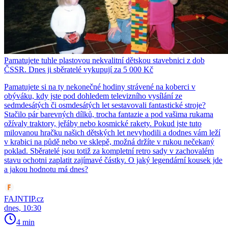
Pamatujete tuhle plastovou nekvalitní dětskou stavebnici z dob
ČSSR. Dnes ji sběratelé vykupují za 5 000 Kč
Pamatujete si na ty nekonečné hodiny strávené na koberci v
obýváku, kdy jste pod dohledem televizního vysílání ze
sedmdesátých či osmdesátých let sestavovali fantastické stroje?
Stačilo pár barevných dílků, trocha fantazie a pod vašima rukama
ožívaly traktory, jeřáby nebo kosmické rakety. Pokud jste tuto
milovanou hračku našich dětských let nevyhodili a dodnes vám leží
v krabici na půdě nebo ve sklepě, možná držíte v rukou nečekaný
poklad. Sběratelé jsou totiž za kompletní retro sady v zachovalém
stavu ochotni zaplatit zajímavé částky. O jaký legendární kousek jde
a jakou hodnotu má dnes?
FAJNTIP.cz
dnes, 10:30
4 min