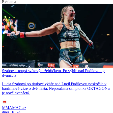
Reklama
Szabová stoupá světovým žebříčkem. Po výhře nad Pudilovou je
dvanáctá
Lucia Szabová po titulové výhře nad Lucií Pudilovou poskočila v
bantamové váze o dvě místa. Neporažená šampionka OKTAGONu
je nově dvanáctá.
MMAMAG.cz
dnes, 10:24