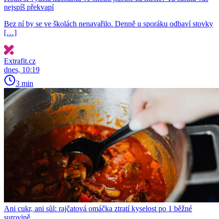
nejspíš překvapí
Bez ní by se ve školách nenavařilo. Denně u sporáku odbaví stovky
[…]
Extrafit.cz
dnes, 10:19
3 min
Ani cukr, ani sůl: rajčatová omáčka ztratí kyselost po 1 běžné
surovině