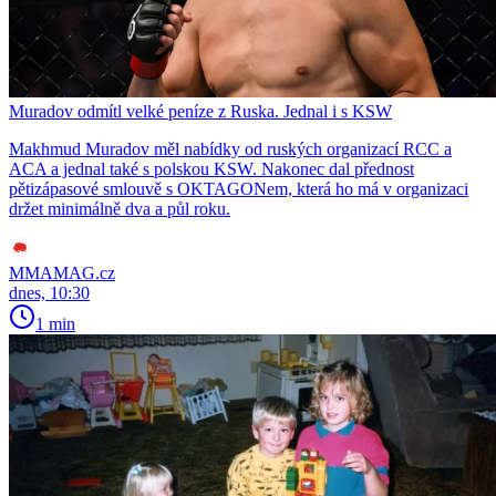
Muradov odmítl velké peníze z Ruska. Jednal i s KSW
Makhmud Muradov měl nabídky od ruských organizací RCC a
ACA a jednal také s polskou KSW. Nakonec dal přednost
pětizápasové smlouvě s OKTAGONem, která ho má v organizaci
držet minimálně dva a půl roku.
MMAMAG.cz
dnes, 10:30
1 min