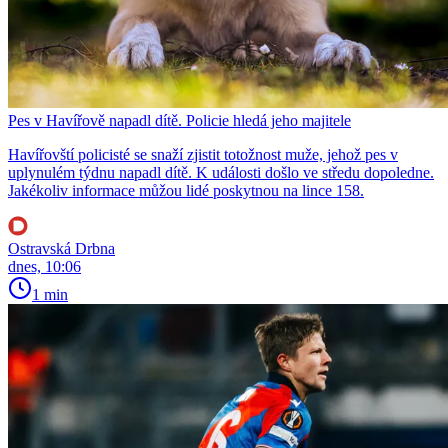
Pes v Havířově napadl dítě. Policie hledá jeho majitele
Havířovští policisté se snaží zjistit totožnost muže, jehož pes v
uplynulém týdnu napadl dítě. K události došlo ve středu dopoledne.
Jakékoliv informace můžou lidé poskytnou na lince 158.
Ostravská Drbna
dnes, 10:06
1 min