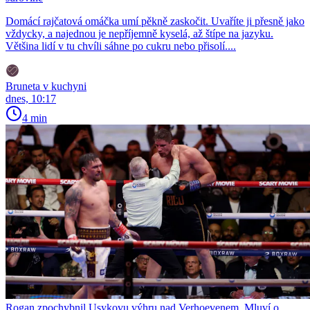
Domácí rajčatová omáčka umí pěkně zaskočit. Uvaříte ji přesně jako
vždycky, a najednou je nepříjemně kyselá, až štípe na jazyku.
Většina lidí v tu chvíli sáhne po cukru nebo přisolí....
Bruneta v kuchyni
dnes, 10:17
4 min
Rogan zpochybnil Usykovu výhru nad Verhoevenem. Mluví o