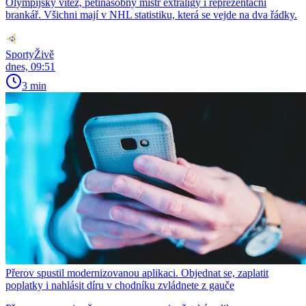
Olympijský vítěz, pětinásobný mistr extraligy i reprezentační
brankář. Všichni mají v NHL statistiku, která se vejde na dva řádky.
SportyŽivě
dnes, 09:51
3 min
Přerov spustil modernizovanou aplikaci. Objednat se, zaplatit
poplatky i nahlásit díru v chodníku zvládnete z gauče