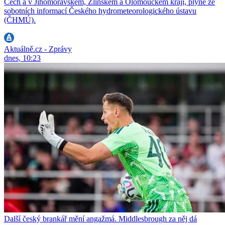
Čech a v Jihomoravském, Zlínském a Olomouckém kraji, plyne ze
sobotních informací Českého hydrometeorologického ústavu
(ČHMÚ).
Aktuálně.cz - Zprávy
dnes, 10:23
Další český brankář mění angažmá. Middlesbrough za něj dá