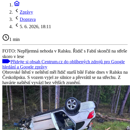
Zprávy
Doprava
5. 6. 2026, 18:11
1 min
FOTO: Nepříjemná nehoda v Ralsku. Řidič s Fabií skončil na střeše
skoro v lese
Přidejte si obsah Centrum.cz do oblíbených zdrojů pro Google
hledání a Google zprávy
Obrovské štěstí v neštěstí měl řidič starší bílé Fabie dnes v Ralsku na
Českolipsku. S vozem vyjel ze silnice a převrátil se na střechu. Z
havárie naštěstí vyvázl bez větších zranění.