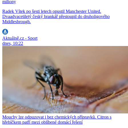
miliony
Radek Vítek po šesti letech opustil Manchester United.
Dvaadvacetiletý český brankář přestoupil do druholigového
Middlesbrough.
Aktuálně.cz - Sport
dnes, 10:22
Mouchy lze odpuzovat i bez chemických přípravků. Citron s
hřebíčkem patří mezi oblíbené domácí řešení