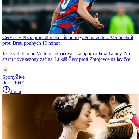
Červ se v Plzni propadl mezi náhradníky. Po návratu z MS odehrál
proti Brnu pouhých 19 minut
Ještě v dubnu ho Viktoria označovala za oporu a lídra kabiny. Na
startu nové sezony začínal Lukáš Červ proti Zbrojovce na lavičce.
SportyŽivě
dnes, 10:01
3 min