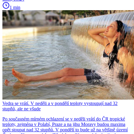
1 min
Vedra se vrátí. V neděli a v pondělí teploty vystoupají nad 32
stupňů, ale ne všude
Po současném mírném ochlazení se v neděli vrátí do ČR tropické
teploty, zejména v Polabí, Praze a na jihu Moravy budou maxima
opět stoupat nad 32 stupňů. V pondělí to bude už na většině území