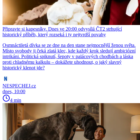
Připravte si kapesníky. Dnes ve 20:00 odvysílá ČT2 strhující
historický příběh, který rozseká i ty nejtvrdší povahy
Osmnáctiletá dívka se ze dne na den stane nejmocnější ženou světa.
Místo svobody ji čeká zlatá klec, kde každý krok sledují ambiciózní
intrikáni. Politická spiknutí, šepoty v palácových chodbách a láska
proti chladnému kalkulu – dokážete uhodnout, o jaký slavný
historický klenot jde?
NESPECHEJ.cz
dnes, 10:00
4 min