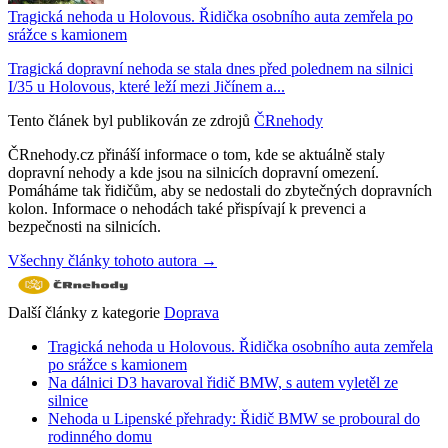
Tragická nehoda u Holovous. Řidička osobního auta zemřela po
srážce s kamionem
Tragická dopravní nehoda se stala dnes před polednem na silnici
I/35 u Holovous, které leží mezi Jičínem a...
Tento článek byl publikován ze zdrojů
ČRnehody
ČRnehody.cz přináší informace o tom, kde se aktuálně staly
dopravní nehody a kde jsou na silnicích dopravní omezení.
Pomáháme tak řidičům, aby se nedostali do zbytečných dopravních
kolon. Informace o nehodách také přispívají k prevenci a
bezpečnosti na silnicích.
Všechny články tohoto autora →
Další články z kategorie
Doprava
Tragická nehoda u Holovous. Řidička osobního auta zemřela
po srážce s kamionem
Na dálnici D3 havaroval řidič BMW, s autem vyletěl ze
silnice
Nehoda u Lipenské přehrady: Řidič BMW se proboural do
rodinného domu