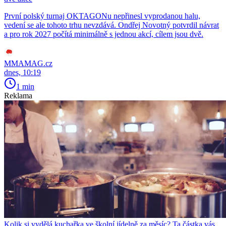
První polský turnaj OKTAGONu nepřinesl vyprodanou halu,
vedení se ale tohoto trhu nevzdává. Ondřej Novotný potvrdil návrat
a pro rok 2027 počítá minimálně s jednou akcí, cílem jsou dvě.
MMAMAG.cz
dnes, 10:19
1 min
Reklama
Kolik si vydělá kuchařka ve školní jídelně za měsíc? Ta částka vás