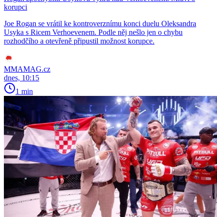
korupci
Joe Rogan se vrátil ke kontroverznímu konci duelu Oleksandra
Usyka s Ricem Verhoevenem. Podle něj nešlo jen o chybu
rozhodčího a otevřeně připustil možnost korupce.
MMAMAG.cz
dnes, 10:15
1 min