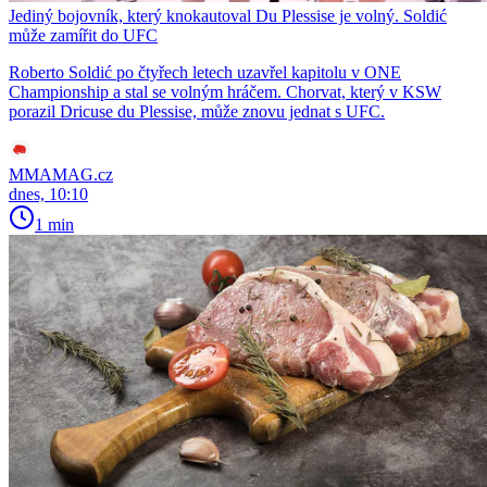
Jediný bojovník, který knokautoval Du Plessise je volný. Soldić
může zamířit do UFC
Roberto Soldić po čtyřech letech uzavřel kapitolu v ONE
Championship a stal se volným hráčem. Chorvat, který v KSW
porazil Dricuse du Plessise, může znovu jednat s UFC.
MMAMAG.cz
dnes, 10:10
1 min