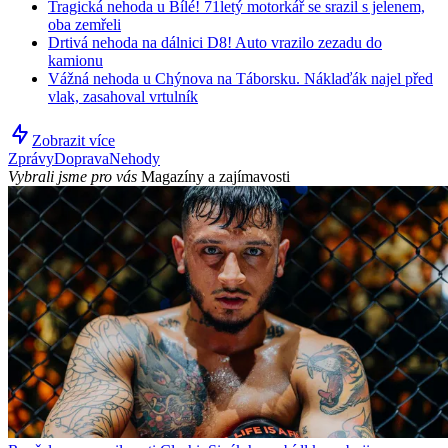
Tragická nehoda u Bílé! 71letý motorkář se srazil s jelenem,
oba zemřeli
Drtivá nehoda na dálnici D8! Auto vrazilo zezadu do
kamionu
Vážná nehoda u Chýnova na Táborsku. Náklaďák najel před
vlak, zasahoval vrtulník
Zobrazit více
Zprávy
Doprava
Nehody
Vybrali jsme pro vás
Magazíny a zajímavosti