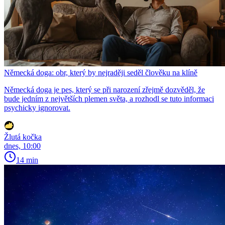
Německá doga: obr, který by nejraději seděl člověku na klíně
Německá doga je pes, který se při narození zřejmě dozvěděl, že
bude jedním z největších plemen světa, a rozhodl se tuto informaci
psychicky ignorovat.
Žlutá kočka
dnes, 10:00
14 min