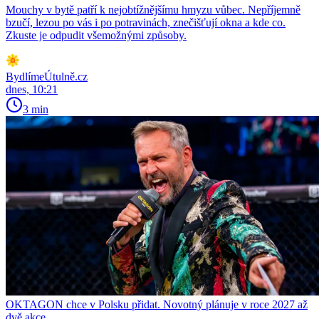
Mouchy v bytě patří k nejobtížnějšímu hmyzu vůbec. Nepříjemně
bzučí, lezou po vás i po potravinách, znečišťují okna a kde co.
Zkuste je odpudit všemožnými způsoby.
BydlímeÚtulně.cz
dnes, 10:21
3 min
OKTAGON chce v Polsku přidat. Novotný plánuje v roce 2027 až
dvě akce