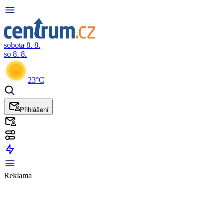
sobota 8. 8.
so 8. 8.
23°C
Přihlášení
Reklama