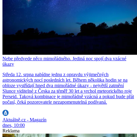
Nebe předvede něco mimořádného. Jediná noc spojí dva vzácné
úkazy
Středa 12. srpna nabídne jednu z opravdu výjimečných
astronomických nocí posledních let. Během několika hodin se na
obloze vystřídají hned dva mimořádné úkazy - největší zatmění
Slunce viditelné z Česka za téměř 30 let a vrchol meteorického roje
Perseid. Taková kombinace je mimořádně vzácná a pokud bude přát
počasí, čeká pozorovatele nezapomenutelná podívaná.
Aktuálně.cz - Magazín
dnes, 10:00
Reklama