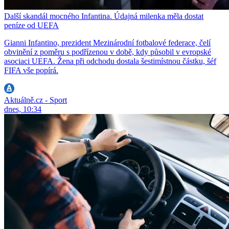
Další skandál mocného Infantina. Údajná milenka měla dostat
peníze od UEFA
Gianni Infantino, prezident Mezinárodní fotbalové federace, čelí
obvinění z poměru s podřízenou v době, kdy působil v evropské
asociaci UEFA. Žena při odchodu dostala šestimístnou částku, šéf
FIFA vše popírá.
Aktuálně.cz - Sport
dnes, 10:34