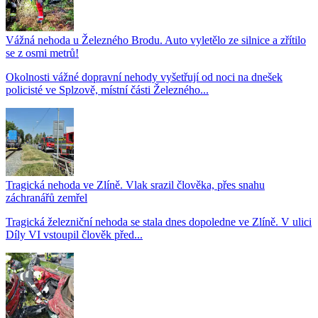
Vážná nehoda u Železného Brodu. Auto vyletělo ze silnice a zřítilo
se z osmi metrů!
Okolnosti vážné dopravní nehody vyšetřují od noci na dnešek
policisté ve Splzově, místní části Železného...
Tragická nehoda ve Zlíně. Vlak srazil člověka, přes snahu
záchranářů zemřel
Tragická železniční nehoda se stala dnes dopoledne ve Zlíně. V ulici
Díly VI vstoupil člověk před...