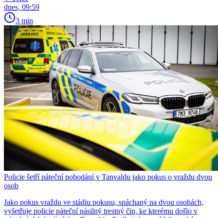
dnes, 09:59
3 min
Policie šetří páteční pobodání v Tanvaldu jako pokus o vraždu dvou
osob
Jako pokus vraždu ve stádiu pokusu, spáchaný na dvou osobách,
vyšetřuje policie páteční násilný trestný čin, ke kterému došlo v