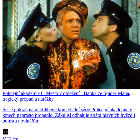
Policejní akademie 6: Město v obležení - Banka ze Spider-Mana,
tragický propad a narážky
Šesté pokračování oblíbené komediální série Policejní akademie v
kinech naprosto propadlo. Zákulisí odhaluje ztrátu hlavních hvězd i
pomstu novinářům.
V Telce