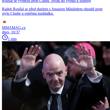
Roušal se vymezil proti Clashi. Sivák ho vybídl k souboji
Radek Roušal se před duelem s Jonasem Mågårdem ohradil proti
stylu Clashe a ostrému trashtalku.
MMAMAG.cz
dnes, 10:37
1 min