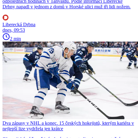
odpoledních hodinách v Tanvaldu. Podle informací Liberecké
Drbny napadl v jednom z domů v Horské ulici muž tři lidi nožem.
Liberecká Drbna
dnes, 09:53
2 min
Dva zápasy v NHL a konec. 15 českých hokejistů, kterým kariéra v
nejlepší lize vydržela jen krátce