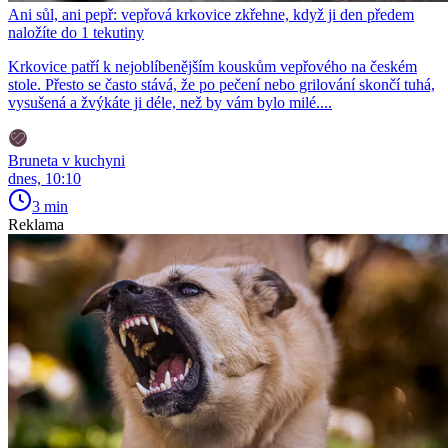
Ani sůl, ani pepř: vepřová krkovice zkřehne, když ji den předem
naložíte do 1 tekutiny
Krkovice patří k nejoblíbenějším kouskům vepřového na českém
stole. Přesto se často stává, že po pečení nebo grilování skončí tuhá,
vysušená a žvýkáte ji déle, než by vám bylo milé....
Bruneta v kuchyni
dnes, 10:10
3 min
Reklama