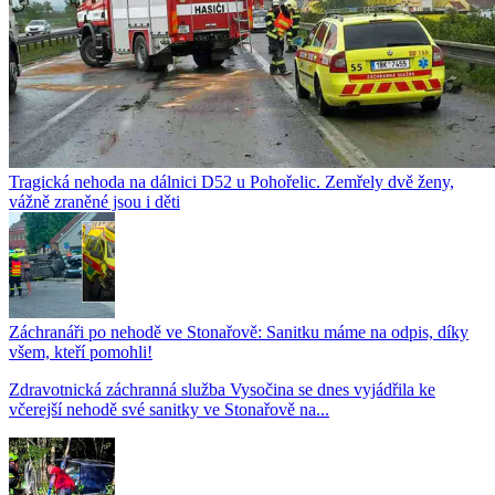
Tragická nehoda na dálnici D52 u Pohořelic. Zemřely dvě ženy,
vážně zraněné jsou i děti
Záchranáři po nehodě ve Stonařově: Sanitku máme na odpis, díky
všem, kteří pomohli!
Zdravotnická záchranná služba Vysočina se dnes vyjádřila ke
včerejší nehodě své sanitky ve Stonařově na...