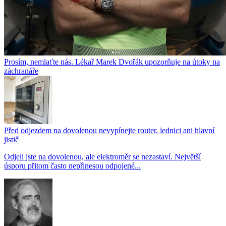
Prosím, nemlaťte nás. Lékař Marek Dvořák upozorňuje na útoky na
záchranáře
Před odjezdem na dovolenou nevypínejte router, lednici ani hlavní
jistič
Odjeli jste na dovolenou, ale elektroměr se nezastaví. Největší
úsporu přitom často nepřinesou odpojené...