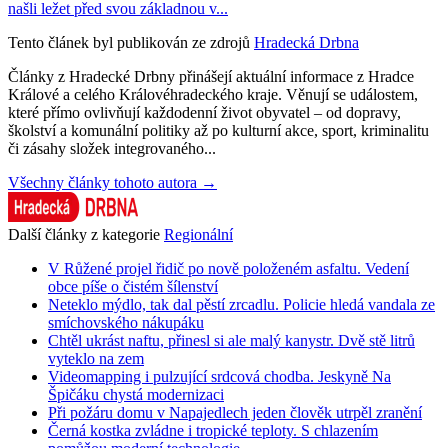
našli ležet před svou základnou v...
Tento článek byl publikován ze zdrojů
Hradecká Drbna
Články z Hradecké Drbny přinášejí aktuální informace z Hradce
Králové a celého Královéhradeckého kraje. Věnují se událostem,
které přímo ovlivňují každodenní život obyvatel – od dopravy,
školství a komunální politiky až po kulturní akce, sport, kriminalitu
či zásahy složek integrovaného...
Všechny články tohoto autora →
Další články z kategorie
Regionální
V Růžené projel řidič po nově položeném asfaltu. Vedení
obce píše o čistém šílenství
Neteklo mýdlo, tak dal pěstí zrcadlu. Policie hledá vandala ze
smíchovského nákupáku
Chtěl ukrást naftu, přinesl si ale malý kanystr. Dvě stě litrů
vyteklo na zem
Videomapping i pulzující srdcová chodba. Jeskyně Na
Špičáku chystá modernizaci
Při požáru domu v Napajedlech jeden člověk utrpěl zranění
Černá kostka zvládne i tropické teploty. S chlazením