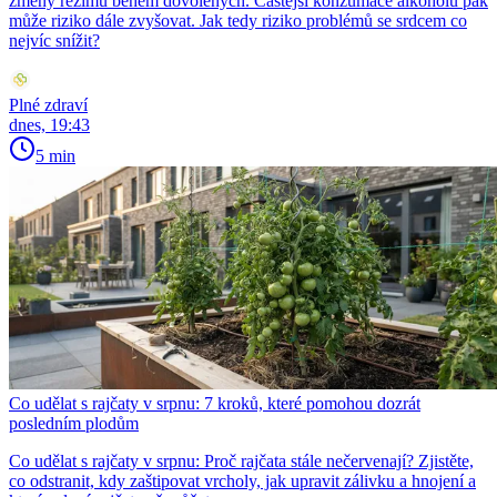
změny režimu během dovolených. Častější konzumace alkoholu pak
může riziko dále zvyšovat. Jak tedy riziko problémů se srdcem co
nejvíc snížit?
Plné zdraví
dnes, 19:43
5 min
Co udělat s rajčaty v srpnu: 7 kroků, které pomohou dozrát
posledním plodům
Co udělat s rajčaty v srpnu: Proč rajčata stále nečervenají? Zjistěte,
co odstranit, kdy zaštipovat vrcholy, jak upravit zálivku a hnojení a