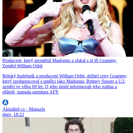
Producent, který proměnil Madonnu a získal s ní tři Grammy.
Zemřel William Orbit
Britský hudebník a producent William Orbit, držitel ceny Grammy,
který spolupracoval s umělci jako Madonna, Britney Spears a U2,
zemřel ve věku 69 let. O jeho úmrtí informovali jeho rodina a
přátelé, napsala agentura AFP.
Aktuálně.cz - Magazín
dnes, 18:22