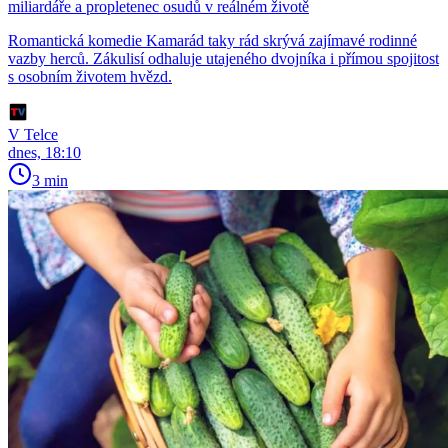
miliardáře a propletenec osudů v reálném životě
Romantická komedie Kamarád taky rád skrývá zajímavé rodinné
vazby herců. Zákulisí odhaluje utajeného dvojníka i přímou spojitost
s osobním životem hvězd.
V Telce
dnes, 18:10
3 min