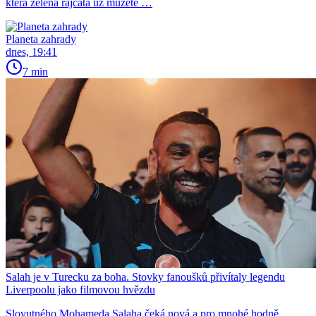
která zelená rajčata už můžete …
Planeta zahrady
dnes, 19:41
7 min
Salah je v Turecku za boha. Stovky fanoušků přivítaly legendu
Liverpoolu jako filmovou hvězdu
Slovutného Mohameda Salaha čeká nová a pro mnohé hodně