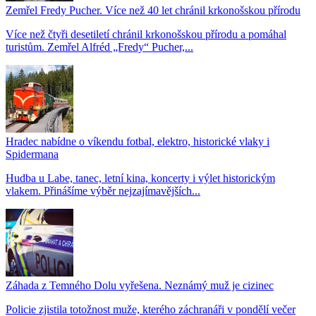
Zemřel Fredy Pucher. Více než 40 let chránil krkonošskou přírodu
Více než čtyři desetiletí chránil krkonošskou přírodu a pomáhal
turistům. Zemřel Alfréd „Fredy“ Pucher,...
Hradec nabídne o víkendu fotbal, elektro, historické vlaky i
Spidermana
Hudba u Labe, tanec, letní kina, koncerty i výlet historickým
vlakem. Přinášíme výběr nejzajímavějších...
Záhada z Temného Dolu vyřešena. Neznámý muž je cizinec
Policie zjistila totožnost muže, kterého záchranáři v pondělí večer