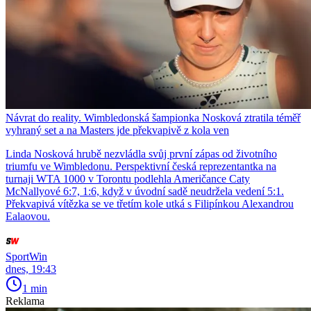
Návrat do reality. Wimbledonská šampionka Nosková ztratila téměř
vyhraný set a na Masters jde překvapivě z kola ven
Linda Nosková hrubě nezvládla svůj první zápas od životního
triumfu ve Wimbledonu. Perspektivní česká reprezentantka na
turnaji WTA 1000 v Torontu podlehla Američance Caty
McNallyové 6:7, 1:6, když v úvodní sadě neudržela vedení 5:1.
Překvapivá vítězka se ve třetím kole utká s Filipínkou Alexandrou
Ealaovou.
SportWin
dnes, 19:43
1 min
Reklama