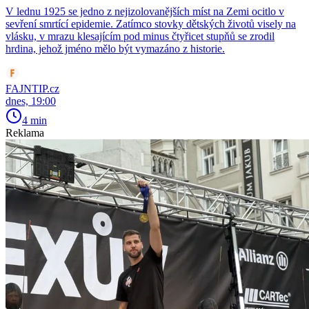
V lednu 1925 se jedno z nejizolovanějších míst na Zemi ocitlo v
sevření smrtící epidemie. Zatímco stovky dětských životů visely na
vlásku, v mrazu klesajícím pod minus čtyřicet stupňů se zrodil
hrdina, jehož jméno mělo být vymazáno z historie.
FAJNTIP.cz
dnes, 19:00
4 min
Reklama