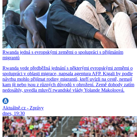
Rwanda jedná s evropskými zeměmi o spolupráci s přijímáním
migrantů
Rwanda vede předběžná jednání s některými evropskými zeměmi o
spolupráci v oblasti migrace, napsala agentura AFP. Kigali by podle
návrhu mohlo přijímat rodiny migrantů, kteří uvízli na cestě, nemají
kam jít nebo jsou z různých důvodů v ohrožení. Země dohody zatím
nedosáhly, uvedla mluvčí rwandské vlády Yolande Makoloová.
Aktuálně.cz - Zprávy
dnes, 19:30