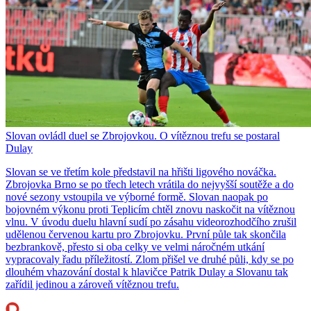
Slovan ovládl duel se Zbrojovkou. O vítěznou trefu se postaral
Dulay
Slovan se ve třetím kole představil na hřišti ligového nováčka.
Zbrojovka Brno se po třech letech vrátila do nejvyšší soutěže a do
nové sezony vstoupila ve výborné formě. Slovan naopak po
bojovném výkonu proti Teplicím chtěl znovu naskočit na vítěznou
vlnu. V úvodu duelu hlavní sudí po zásahu videorozhodčího zrušil
udělenou červenou kartu pro Zbrojovku. První půle tak skončila
bezbrankově, přesto si oba celky ve velmi náročném utkání
vypracovaly řadu příležitostí. Zlom přišel ve druhé půli, kdy se po
dlouhém vhazování dostal k hlavičce Patrik Dulay a Slovanu tak
zařídil jedinou a zároveň vítěznou trefu.