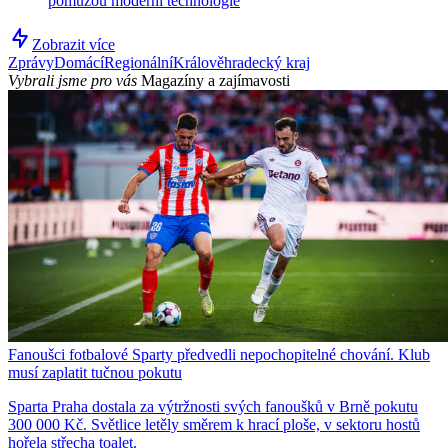
pomůžou moderní technologie
Zobrazit více
Zprávy
Domácí
Regionální
Králověhradecký kraj
Vybrali jsme pro vás
Magazíny a zajímavosti
Fanoušci fotbalové Sparty předvedli nepochopitelné chování. Klub
musí zaplatit tučnou pokutu
Sparta Praha dostala za výtržnosti svých fanoušků v Brně pokutu
300 000 Kč. Světlice letěly směrem k hrací ploše, v sektoru hostů
hořela střecha toalet.