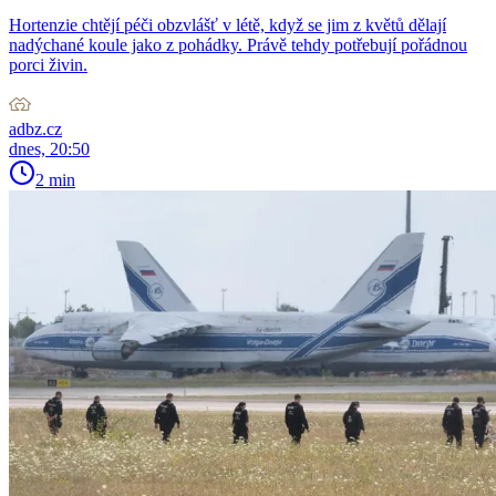
Hortenzie chtějí péči obzvlášť v létě, když se jim z květů dělají
nadýchané koule jako z pohádky. Právě tehdy potřebují pořádnou
porci živin.
adbz.cz
dnes, 20:50
2 min