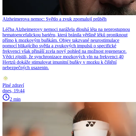
Alzheimerova nemoc: Světlo a zvuk zpomalují průběh
Léčba Alzheimerovy nemoci narážela dlouhá léta na neprostupnou
hematoencefalickou bariéru, která bránila většině léků proniknout
přímo k mozkovým buňkám. Objev takzvané neurostimulace
pomocí blikajícího světla a zvukových impulsů o specifické
frekvenci však přináší zcela nový pohled na možnost regenerace.
Vědci zjistili, že synchronizace mozkových vln na frekvenci 40
Hertzů dokáže stimulovat imunitní buňky v mozku k čištění
nebezpečných usazenin.
Plné zdraví
dnes, 19:44
2 min