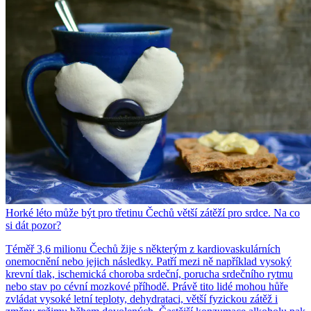
Horké léto může být pro třetinu Čechů větší zátěží pro srdce. Na co
si dát pozor?
Téměř 3,6 milionu Čechů žije s některým z kardiovaskulárních
onemocnění nebo jejich následky. Patří mezi ně například vysoký
krevní tlak, ischemická choroba srdeční, porucha srdečního rytmu
nebo stav po cévní mozkové příhodě. Právě tito lidé mohou hůře
zvládat vysoké letní teploty, dehydrataci, větší fyzickou zátěž i