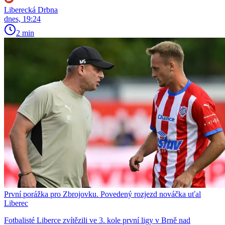
Liberecká Drbna
dnes, 19:24
2 min
První porážka pro Zbrojovku. Povedený rozjezd nováčka uťal
Liberec
Fotbalisté Liberce zvítězili ve 3. kole první ligy v Brně nad