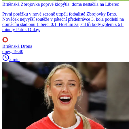
Brněnská Zbrojovka poprvé klopýtla, doma nestačila na Liberec
První porážku v nové sezoně utrpěli fotbalisté Zbrojovky Brno.
Nováček nejvyšší soutěže v páteční předehrávce 3. kola podlehl na
domácím stadionu Liberci 0:1. Hostům zajistil tři body gólem z 61.
minuty Patrik Dulay.
Brněnská Drbna
dnes, 19:40
2 min