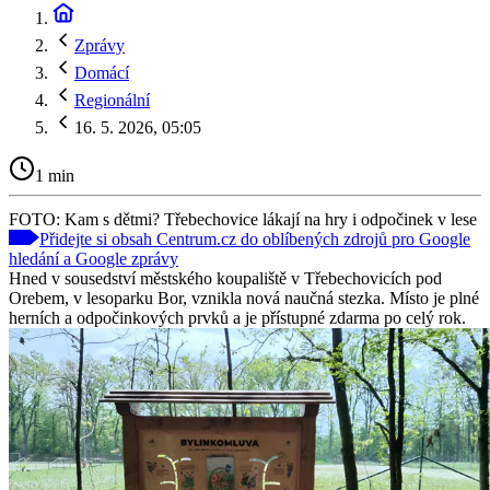
Zprávy
Domácí
Regionální
16. 5. 2026, 05:05
1 min
FOTO: Kam s dětmi? Třebechovice lákají na hry i odpočinek v lese
Přidejte si obsah Centrum.cz do oblíbených zdrojů pro Google
hledání a Google zprávy
Hned v sousedství městského koupaliště v Třebechovicích pod
Orebem, v lesoparku Bor, vznikla nová naučná stezka. Místo je plné
herních a odpočinkových prvků a je přístupné zdarma po celý rok.