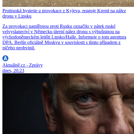
Protiruská hysterie a provokace z Kyjeva, reaguje Kreml na nález
dronu v Lipsku
Za provokaci namířenou proti Rusku označilo v pátek ruské
velvyslanectví v Německu úterní nález dronu s výbušninou na
východoněmeckém letišti Lipsko/Halle. Informuje o tom agentura
DPA. Berlín oficiálně Moskvu v souvislosti s tímto případem z
ničeho neobvinil.
Aktuálně.cz - Zprávy
dnes, 20:23