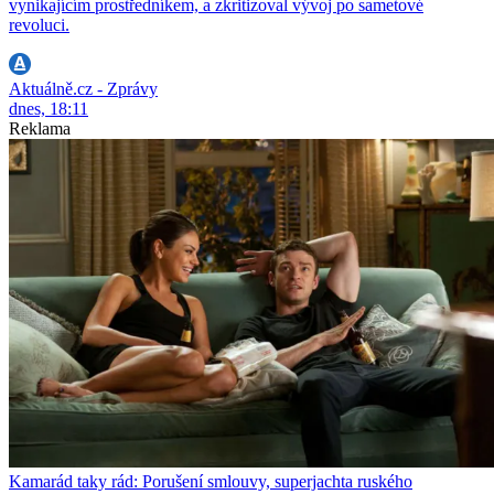
vynikajícím prostředníkem, a zkritizoval vývoj po sametové
revoluci.
Aktuálně.cz - Zprávy
dnes, 18:11
Reklama
Kamarád taky rád: Porušení smlouvy, superjachta ruského