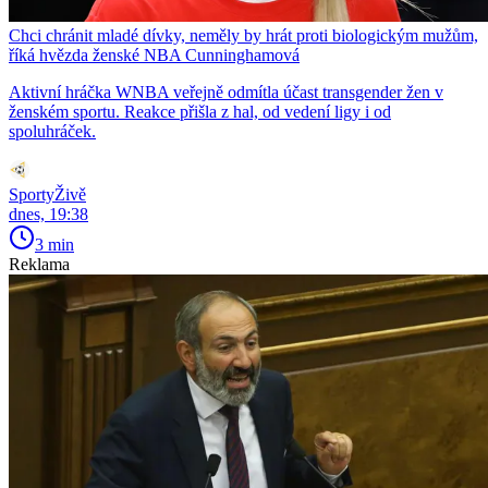
Chci chránit mladé dívky, neměly by hrát proti biologickým mužům,
říká hvězda ženské NBA Cunninghamová
Aktivní hráčka WNBA veřejně odmítla účast transgender žen v
ženském sportu. Reakce přišla z hal, od vedení ligy i od
spoluhráček.
SportyŽivě
dnes, 19:38
3 min
Reklama