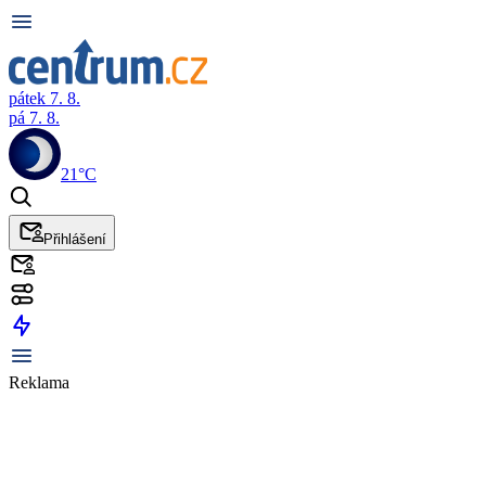
pátek 7. 8.
pá 7. 8.
21°C
Přihlášení
Reklama