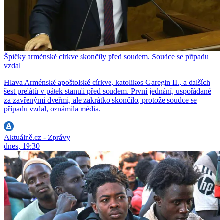
Špičky arménské církve skončily před soudem. Soudce se případu
vzdal
Hlava Arménské apoštolské církve, katolikos Garegin II., a dalších
šest prelátů v pátek stanuli před soudem. První jednání, uspořádané
za zavřenými dveřmi, ale zakrátko skončilo, protože soudce se
případu vzdal, oznámila média.
Aktuálně.cz - Zprávy
dnes, 19:30