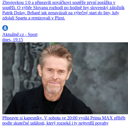
Zbrojovkou 1:0 a připravili nováčkovi soutěže první porážku v
soutěži. O výhře Slovanu rozhodl po hodině hry slovenský záložník
Patrik Dulay. Brňané tak nenavázali na výtečný start do ligy, kdy
zdolali Spartu a remizovali v Plzni.
Aktuálně.cz - Sport
dnes, 19:15
Připravte si kapesníky. V sobotu ve 20:00 vysílá Prima MAX příběh
podle skutečné události, který rozseká i ty nejtvrdší povahy