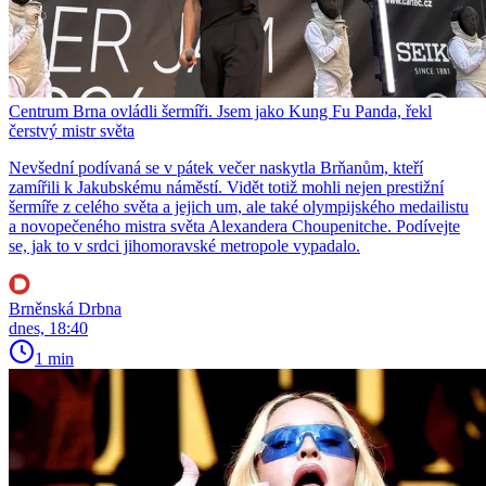
Centrum Brna ovládli šermíři. Jsem jako Kung Fu Panda, řekl
čerstvý mistr světa
Nevšední podívaná se v pátek večer naskytla Brňanům, kteří
zamířili k Jakubskému náměstí. Vidět totiž mohli nejen prestižní
šermíře z celého světa a jejich um, ale také olympijského medailistu
a novopečeného mistra světa Alexandera Choupenitche. Podívejte
se, jak to v srdci jihomoravské metropole vypadalo.
Brněnská Drbna
dnes, 18:40
1 min