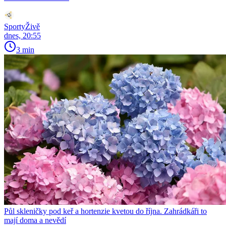
SportyŽivě
dnes, 20:55
3 min
Půl skleničky pod keř a hortenzie kvetou do října. Zahrádkáři to
mají doma a nevědí