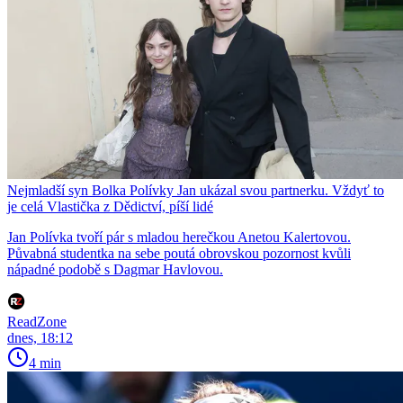
Nejmladší syn Bolka Polívky Jan ukázal svou partnerku. Vždyť to
je celá Vlastička z Dědictví, píší lidé
Jan Polívka tvoří pár s mladou herečkou Anetou Kalertovou.
Půvabná studentka na sebe poutá obrovskou pozornost kvůli
nápadné podobě s Dagmar Havlovou.
ReadZone
dnes, 18:12
4 min