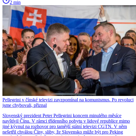
2 min
Pellegrini v čínské televizi zavzpomínal na komunismus. Po revoluci
jsme chybovali, přiznal
Slovenský prezident Peter Pellegrini koncem minulého měsíce
navštívil Čínu. V rámci třídenního pobytu v lidové republice mimo
jiné kývnul na rozhovor pro tamější státní televizi CGTN. V něm
nešetřil chválou Číny, sliby, že Slovensko může být pro Peking