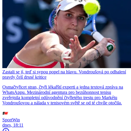
Zastali se jí, teď si sypou popel na hlavu. Vondroušová po odhalení
pravdy čelí drsné kritice
Osmačtyřicet stran, čtyři lékařští experti a jedna textová zpráva na
WhatsAppu. Mezinárodní agentura pro bezúhonnost tenisu
zveřejnila kompletní odůvodnění čtyřletého trestu pro Markétu
Vondroušovou a nálada v tenisovém světě se od té chvíle otočila.
SportWin
dnes, 18:11