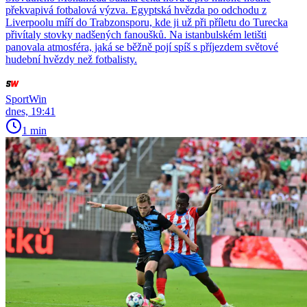
překvapivá fotbalová výzva. Egyptská hvězda po odchodu z
Liverpoolu míří do Trabzonsporu, kde ji už při příletu do Turecka
přivítaly stovky nadšených fanoušků. Na istanbulském letišti
panovala atmosféra, jaká se běžně pojí spíš s příjezdem světové
hudební hvězdy než fotbalisty.
SportWin
dnes, 19:41
1 min