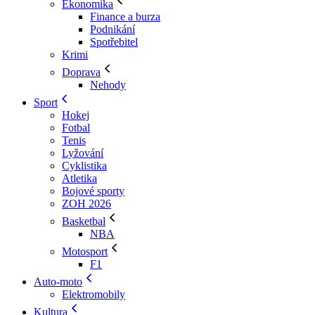
Ekonomika
Finance a burza
Podnikání
Spotřebitel
Krimi
Doprava
Nehody
Sport
Hokej
Fotbal
Tenis
Lyžování
Cyklistika
Atletika
Bojové sporty
ZOH 2026
Basketbal
NBA
Motosport
F1
Auto-moto
Elektromobily
Kultura