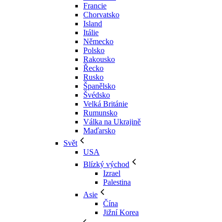
Francie
Chorvatsko
Island
Itálie
Německo
Polsko
Rakousko
Řecko
Rusko
Španělsko
Švédsko
Velká Británie
Rumunsko
Válka na Ukrajině
Maďarsko
Svět
USA
Blízký východ
Izrael
Palestina
Asie
Čína
Jižní Korea