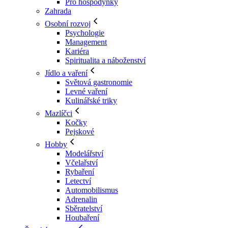
Pro hospodyňky
Zahrada
Osobní rozvoj
Psychologie
Management
Kariéra
Spiritualita a náboženství
Jídlo a vaření
Světová gastronomie
Levné vaření
Kulinářské triky
Mazlíčci
Kočky
Pejskové
Hobby
Modelářství
Včelařství
Rybaření
Letectví
Automobilismus
Adrenalin
Sběratelství
Houbaření