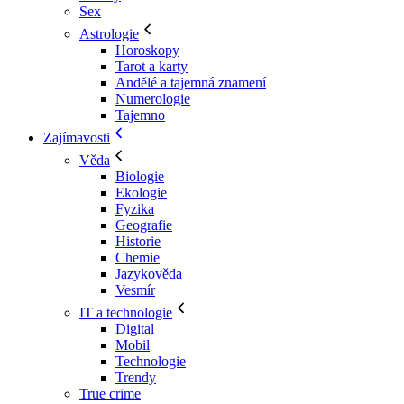
Sex
Astrologie
Horoskopy
Tarot a karty
Andělé a tajemná znamení
Numerologie
Tajemno
Zajímavosti
Věda
Biologie
Ekologie
Fyzika
Geografie
Historie
Chemie
Jazykověda
Vesmír
IT a technologie
Digital
Mobil
Technologie
Trendy
True crime