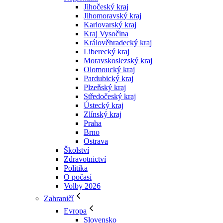
Jihočeský kraj
Jihomoravský kraj
Karlovarský kraj
Kraj Vysočina
Králověhradecký kraj
Liberecký kraj
Moravskoslezský kraj
Olomoucký kraj
Pardubický kraj
Plzeňský kraj
Středočeský kraj
Ústecký kraj
Zlínský kraj
Praha
Brno
Ostrava
Školství
Zdravotnictví
Politika
O počasí
Volby 2026
Zahraničí
Evropa
Slovensko