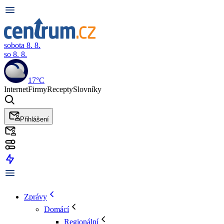
sobota 8. 8.
so 8. 8.
17°C
Internet
Firmy
Recepty
Slovníky
Přihlášení
Zprávy
Domácí
Regionální