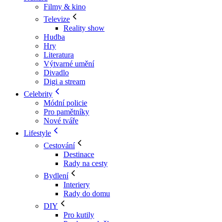
Filmy & kino
Televize
Reality show
Hudba
Hry
Literatura
Výtvarné umění
Divadlo
Digi a stream
Celebrity
Módní policie
Pro pamětníky
Nové tváře
Lifestyle
Cestování
Destinace
Rady na cesty
Bydlení
Interiery
Rady do domu
DIY
Pro kutily