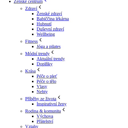
Ženské centrum
Zdraví
Ženské zdraví
Babiččina lékárna
Hubnutí
Duševní zdraví
Wellbeing
Fitness
Jóga a pilates
Módní trendy
Aktuální trendy
Doplňky
Krása
Péče o pleť
Péče o tělo
Vlasy
Nehty
Příběhy ze života
Inspirativní ženy
Rodina & komunita
Výchova
Přátelství
Vztahy