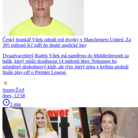
Český brankář Vítek odmítl roli dvojky v Manchesteru United. Za
395 milionů Kč míří do druhé anglické ligy
Dvaadvacetiletý Radek Vítek má namířeno do Middlesbrough za
balík, který může dosáhnout 14 milionů liber. Nekupuje ho
průměrný druholigový klub, ale tým, který letos v květnu prohrál
finále play-off o Premier League.
SportyŽivě
dnes, 12:58
3 min