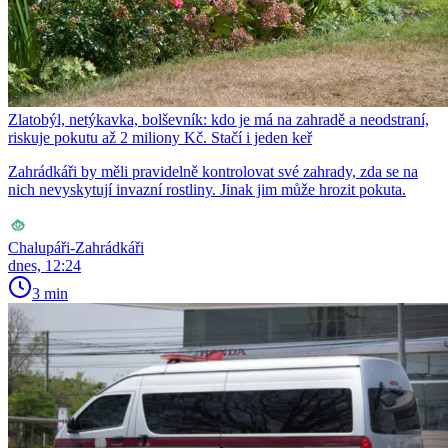
Zlatobýl, netýkavka, bolševník: kdo je má na zahradě a neodstraní,
riskuje pokutu až 2 miliony Kč. Stačí i jeden keř
Zahrádkáři by měli pravidelně kontrolovat své zahrady, zda se na
nich nevyskytují invazní rostliny. Jinak jim může hrozit pokuta.
Chalupáři-Zahrádkáři
dnes, 12:24
3 min