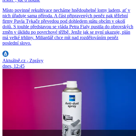
Místo povinné rekultivace necháme hnědouhelné lomy ladem, ať v
nich úřaduje sama příroda. A část připravených peněz pak těžební
firmy Pavla Tykače převedou pod dohledem státu obcím v okolí
dolů. S touhle představou se vláda Petra Fialy pustila do obrovských
změn v úklidu po povrchové těžbě. Jenže jak se nyní ukazuje, plán
má velké trhliny. Miliardář chce mít nad rozdělováním peněz
poslední slovo.
Aktuálně.cz - Zprávy
dnes, 12:45