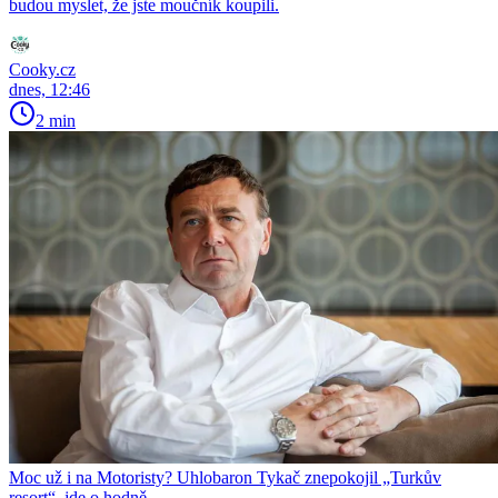
budou myslet, že jste moučník koupili.
Cooky.cz
dnes, 12:46
2 min
Moc už i na Motoristy? Uhlobaron Tykač znepokojil „Turkův
resort“, jde o hodně