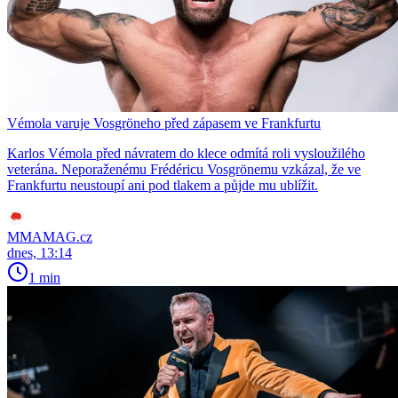
Vémola varuje Vosgröneho před zápasem ve Frankfurtu
Karlos Vémola před návratem do klece odmítá roli vysloužilého
veterána. Neporaženému Frédéricu Vosgrönemu vzkázal, že ve
Frankfurtu neustoupí ani pod tlakem a půjde mu ublížit.
MMAMAG.cz
dnes, 13:14
1 min