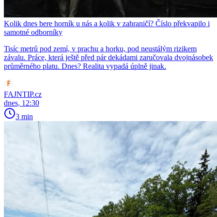
Kolik dnes bere horník u nás a kolik v zahraničí? Číslo překvapilo i
samotné odborníky
Tisíc metrů pod zemí, v prachu a horku, pod neustálým rizikem
závalu. Práce, která ještě před pár dekádami zaručovala dvojnásobek
průměrného platu. Dnes? Realita vypadá úplně jinak.
FAJNTIP.cz
dnes, 12:30
3 min