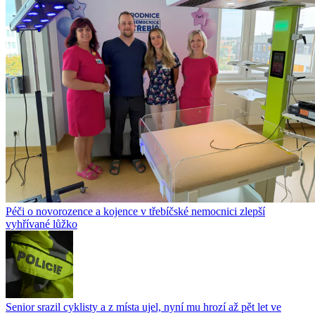
Péči o novorozence a kojence v třebíčské nemocnici zlepší
vyhřívané lůžko
Senior srazil cyklisty a z místa ujel, nyní mu hrozí až pět let ve