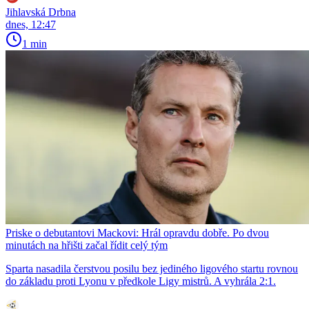
Jihlavská Drbna
dnes, 12:47
1 min
Priske o debutantovi Mackovi: Hrál opravdu dobře. Po dvou
minutách na hřišti začal řídit celý tým
Sparta nasadila čerstvou posilu bez jediného ligového startu rovnou
do základu proti Lyonu v předkole Ligy mistrů. A vyhrála 2:1.