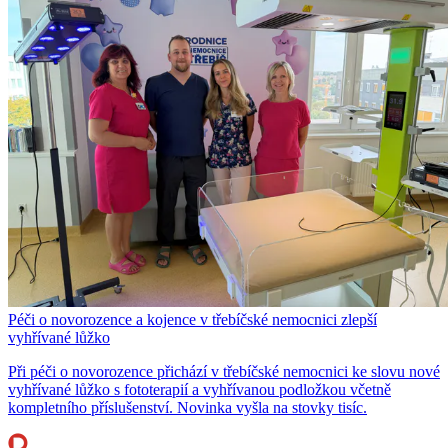
Péči o novorozence a kojence v třebíčské nemocnici zlepší
vyhřívané lůžko
Při péči o novorozence přichází v třebíčské nemocnici ke slovu nové
vyhřívané lůžko s fototerapií a vyhřívanou podložkou včetně
kompletního příslušenství. Novinka vyšla na stovky tisíc.