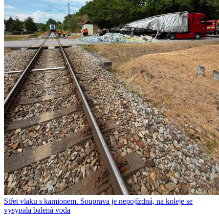
Střet vlaku s kamionem. Souprava je nepojízdná, na koleje se
vysypala balená voda