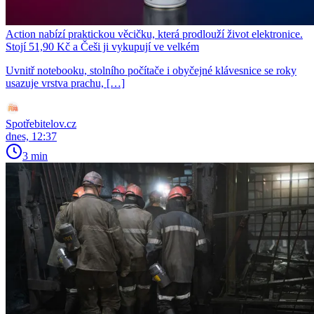
Action nabízí praktickou věcičku, která prodlouží život elektronice.
Stojí 51,90 Kč a Češi ji vykupují ve velkém
Uvnitř notebooku, stolního počítače i obyčejné klávesnice se roky
usazuje vrstva prachu, […]
Spotřebitelov.cz
dnes, 12:37
3 min