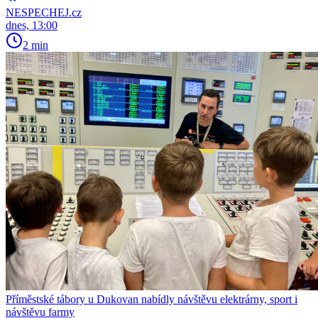
NESPECHEJ.cz
dnes, 13:00
2 min
Příměstské tábory u Dukovan nabídly návštěvu elektrárny, sport i
návštěvu farmy