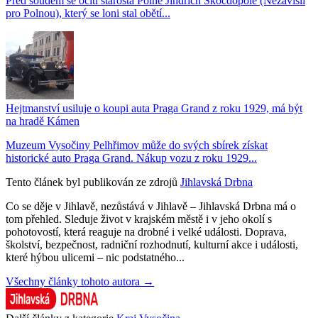
Před soudem se ocitl starosta Polné Jindřich Skočdopole (Nezávislí
pro Polnou), který se loni stal obětí...
Hejtmanství usiluje o koupi auta Praga Grand z roku 1929, má být
na hradě Kámen
Muzeum Vysočiny Pelhřimov může do svých sbírek získat
historické auto Praga Grand. Nákup vozu z roku 1929...
Tento článek byl publikován ze zdrojů
Jihlavská Drbna
Co se děje v Jihlavě, nezůstává v Jihlavě – Jihlavská Drbna má o
tom přehled. Sleduje život v krajském městě i v jeho okolí s
pohotovostí, která reaguje na drobné i velké události. Doprava,
školství, bezpečnost, radniční rozhodnutí, kulturní akce i události,
které hýbou ulicemi – nic podstatného...
Všechny články tohoto autora →