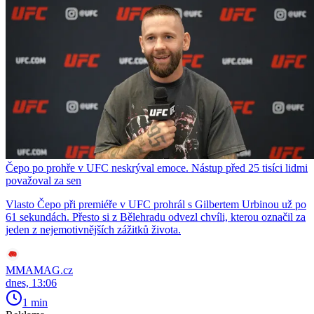
Čepo po prohře v UFC neskrýval emoce. Nástup před 25 tisíci lidmi
považoval za sen
Vlasto Čepo při premiéře v UFC prohrál s Gilbertem Urbinou už po
61 sekundách. Přesto si z Bělehradu odvezl chvíli, kterou označil za
jeden z nejemotivnějších zážitků života.
MMAMAG.cz
dnes, 13:06
1 min