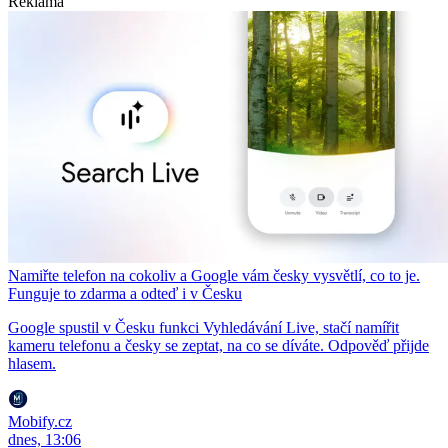
Reklama
Namiřte telefon na cokoliv a Google vám česky vysvětlí, co to je.
Funguje to zdarma a odteď i v Česku
Google spustil v Česku funkci Vyhledávání Live, stačí namířit
kameru telefonu a česky se zeptat, na co se díváte. Odpověď přijde
hlasem.
Mobify.cz
dnes, 13:06