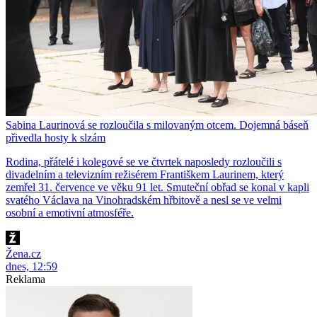
Sabina Laurinová se rozloučila s milovaným otcem. Dojemná báseň
přivedla hosty k slzám
Rodina, přátelé i kolegové se ve čtvrtek naposledy rozloučili s
divadelním a televizním režisérem Františkem Laurinem, který
zemřel 31. července ve věku 91 let. Smuteční obřad se konal v kapli
svatého Václava na Vinohradském hřbitově a nesl se ve velmi
osobní a emotivní atmosféře.
Žena.cz
dnes, 12:59
Reklama