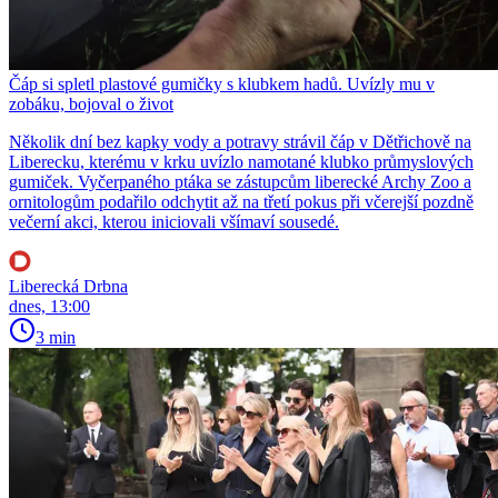
Čáp si spletl plastové gumičky s klubkem hadů. Uvízly mu v
zobáku, bojoval o život
Několik dní bez kapky vody a potravy strávil čáp v Dětřichově na
Liberecku, kterému v krku uvízlo namotané klubko průmyslových
gumiček. Vyčerpaného ptáka se zástupcům liberecké Archy Zoo a
ornitologům podařilo odchytit až na třetí pokus při včerejší pozdně
večerní akci, kterou iniciovali všímaví sousedé.
Liberecká Drbna
dnes, 13:00
3 min