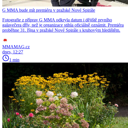
G MMA bude mít premiéru v pražské Nové Spirále
Fotografie z příprav G MMA odkryla datum i dějiště prvního
galavečera dřív, než je organizace stihla oficiálně oznámit. Premiéra
proběhne 31. října v pražské Nové Spirále s kruhovým hledištěm.
MMAMAG.cz
dnes, 12:27
1 min