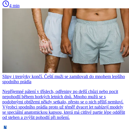
4 min
Slipy i trenýrky končí. Čeští muži se zamilovali do mnohem lepšího
spodního prádla
Nepříjemné pálení v tříslech, odřeniny po delší chůzi nebo pocit
nepohodlí během horkých letních dnů. Mnoho mužů se s
podobnými obtížemi někdy setkalo, přesto se o nich příliš nemluví.
Výrobci spodního prádla proto už téměř dvacet let nabízejí modely
se speciální anatomickou kapsou, která má citlivé partie lépe oddělit
od stehen a zvýšit pohodlí při nošení.