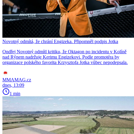
Novotný odmítá, že chrání Engizeka. Připomněl podpis Jotka
Ondřej Novotný odmítl kritiku, že Oktagon po incidentu v Kolíně
nad Rýnem nadržuje Kerimu Engizekovi. Podle promotéra by
organizace polského favorita Krzysztofa Jotka vůbec nepodepsala.
MMAMAG.cz
dnes, 13:09
1 min