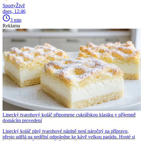
SportyŽivě
dnes, 12:46
3 min
Reklama
Linecký tvarohový koláč připomene cukrářskou klasiku v příjemně
domácím provedení
Linecký koláč plný tvarohové náplně není náročný na přípravu,
přesto udělá na nedělní odpoledne ke kávě velkou parádu. Hosté si