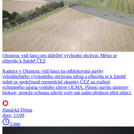
Olomouc vidí šanci pro důležitý východní obchvat. Město se
připojilo k žalobě ČEZ
Radnice v Olomouc vidí šanci na odblokování stavby
veledůležitého východního obchvatu města a připojila se k žalobě
jedné ze společností energetické skupiny ČEZ na zrušení
ochranného pásma vodního zdroje OLMA. Pásmo stavbu tangenty
blokuje, protože ochrana zdrojů vody má zatím přednost před silnicí.
Hanácká Drbna
dnes, 13:09
2 min