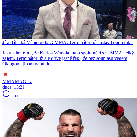
Jíra dál láká Vémolu do G MMA. Terminátor už nastavil podmínku
Jakub Jíra tvrdí, že Karlos Vémola má o spolupráci s G MMA velký
zájem. Terminátor už ale dříve jasně řekl, že bez souhlasu vedení
Oktagonu jinam nepůjde.
MMAMAG.cz
dnes, 13:21
1 min