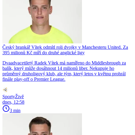
Český brankář Vítek odmítl roli dvojky v Manchesteru United. Za
395 milionů Kč míří do druhé anglické ligy
Dvaadvacetiletý Radek Vítek má namířeno do Middlesbrough za
balík, který může dosáhnout 14 milionů liber. Nekupuje ho
průměrný druholigový klub, ale tým, který letos v květnu prohrál
finále play-off o Premier League.
SportyŽivě
dnes, 12:58
3 min