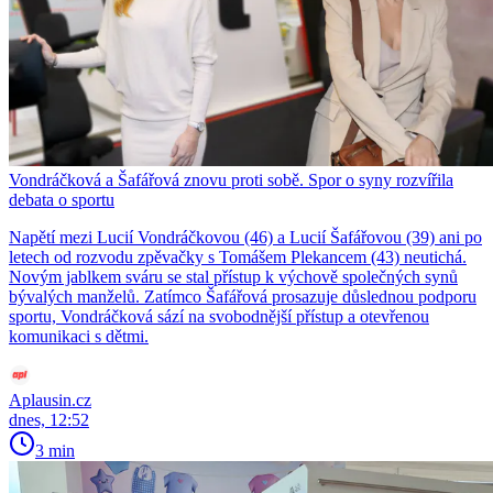
Vondráčková a Šafářová znovu proti sobě. Spor o syny rozvířila
debata o sportu
Napětí mezi Lucií Vondráčkovou (46) a Lucií Šafářovou (39) ani po
letech od rozvodu zpěvačky s Tomášem Plekancem (43) neutichá.
Novým jablkem sváru se stal přístup k výchově společných synů
bývalých manželů. Zatímco Šafářová prosazuje důslednou podporu
sportu, Vondráčková sází na svobodnější přístup a otevřenou
komunikaci s dětmi.
Aplausin.cz
dnes, 12:52
3 min