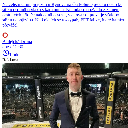
Na železničním přejezdu u Byňova na Českobudějovicku došlo ke
střetu osobního vlaku s kamionem. Nehoda se obešla bez zranění
cestujících i řidiče nákladního vozu, vlaková souprava je však po
střetu nepojízdná. Na kolejích se rozsypaly PET lahve, které kamion
převážel.
Budějcká Drbna
dnes, 12:30
1 min
Reklama