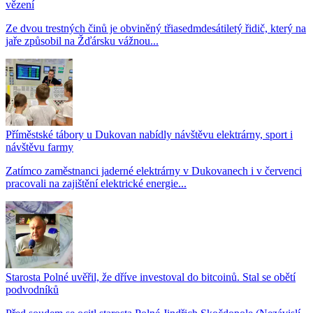
vězení
Ze dvou trestných činů je obviněný třiasedmdesátiletý řidič, který na
jaře způsobil na Žďársku vážnou...
Příměstské tábory u Dukovan nabídly návštěvu elektrárny, sport i
návštěvu farmy
Zatímco zaměstnanci jaderné elektrárny v Dukovanech i v červenci
pracovali na zajištění elektrické energie...
Starosta Polné uvěřil, že dříve investoval do bitcoinů. Stal se obětí
podvodníků