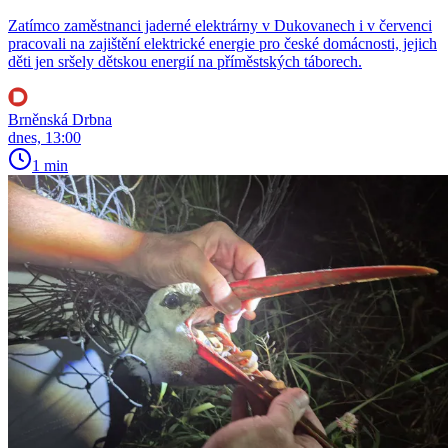
Zatímco zaměstnanci jaderné elektrárny v Dukovanech i v červenci
pracovali na zajištění elektrické energie pro české domácnosti, jejich
děti jen sršely dětskou energií na příměstských táborech.
Brněnská Drbna
dnes, 13:00
1 min