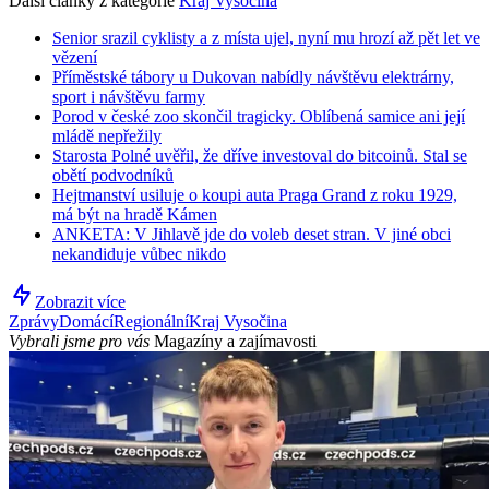
Další články z kategorie
Kraj Vysočina
Senior srazil cyklisty a z místa ujel, nyní mu hrozí až pět let ve
vězení
Příměstské tábory u Dukovan nabídly návštěvu elektrárny,
sport i návštěvu farmy
Porod v české zoo skončil tragicky. Oblíbená samice ani její
mládě nepřežily
Starosta Polné uvěřil, že dříve investoval do bitcoinů. Stal se
obětí podvodníků
Hejtmanství usiluje o koupi auta Praga Grand z roku 1929,
má být na hradě Kámen
ANKETA: V Jihlavě jde do voleb deset stran. V jiné obci
nekandiduje vůbec nikdo
Zobrazit více
Zprávy
Domácí
Regionální
Kraj Vysočina
Vybrali jsme pro vás
Magazíny a zajímavosti