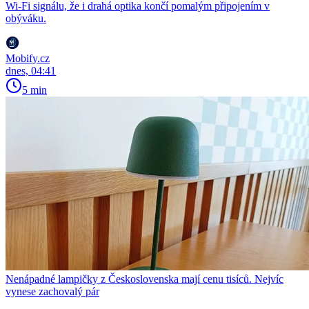
Wi-Fi signálu, že i drahá optika končí pomalým připojením v
obýváku.
Mobify.cz
dnes, 04:41
5 min
Nenápadné lampičky z Československa mají cenu tisíců. Nejvíc
vynese zachovalý pár