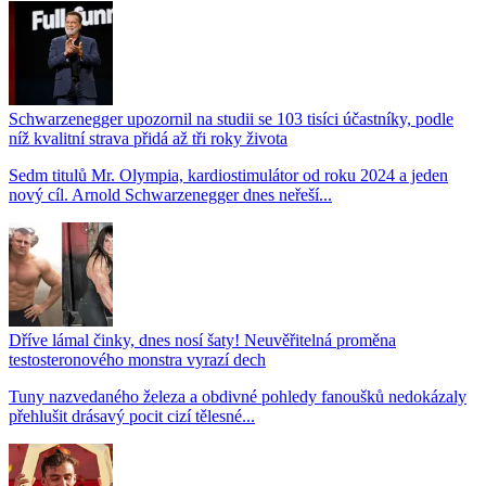
Schwarzenegger upozornil na studii se 103 tisíci účastníky, podle
níž kvalitní strava přidá až tři roky života
Sedm titulů Mr. Olympia, kardiostimulátor od roku 2024 a jeden
nový cíl. Arnold Schwarzenegger dnes neřeší...
Dříve lámal činky, dnes nosí šaty! Neuvěřitelná proměna
testosteronového monstra vyrazí dech
Tuny nazvedaného železa a obdivné pohledy fanoušků nedokázaly
přehlušit drásavý pocit cizí tělesné...