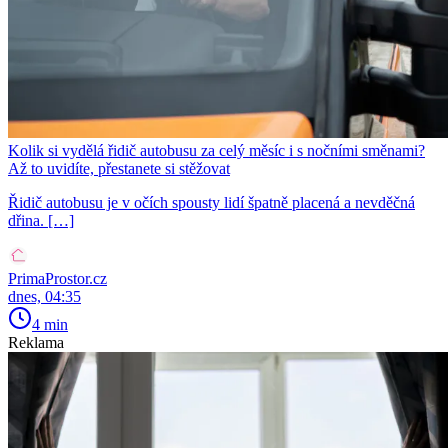
Kolik si vydělá řidič autobusu za celý měsíc i s nočními směnami?
Až to uvidíte, přestanete si stěžovat
Řidič autobusu je v očích spousty lidí špatně placená a nevděčná
dřina. […]
PrimaProstor.cz
dnes, 04:35
4 min
Reklama