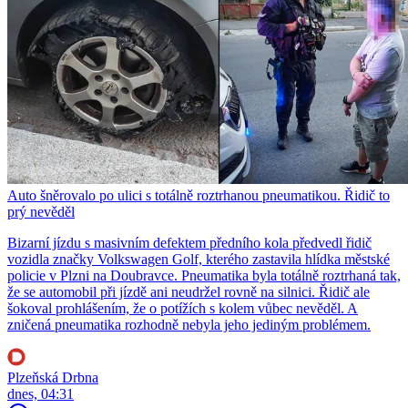
Auto šněrovalo po ulici s totálně roztrhanou pneumatikou. Řidič to
prý nevěděl
Bizarní jízdu s masivním defektem předního kola předvedl řidič
vozidla značky Volkswagen Golf, kterého zastavila hlídka městské
policie v Plzni na Doubravce. Pneumatika byla totálně roztrhaná tak,
že se automobil při jízdě ani neudržel rovně na silnici. Řidič ale
šokoval prohlášením, že o potížích s kolem vůbec nevěděl. A
zničená pneumatika rozhodně nebyla jeho jediným problémem.
Plzeňská Drbna
dnes, 04:31