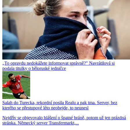
„To opravdu nedokážete informovat správně?" Navrátilová si
podala titulky o běloruské jedničce
Salah do Turecka, rekordní posila Realu a pak tma. Server, bez
kterého se přestupové léto neobejde, to neunesl
Nejdřív se objevovalo hlášení o špatné bráně, potom už jen prázdná
stránka. Německý server Transfermarkt,...