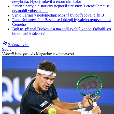
nevyhrála. Hyský mluvil o enormním tlaku
Krach Sparty a historicky nejhorší statistiky. Letenští hráči se
nezmohli vůbec na nic
Sen o Ferrari v nedohlednu: Možná by potřeboval plán B
Fanoušci tureckého Besiktase kritizují bývalého reprezentanta
Černého
Bolí to, přiznal Djokovič a naznačil rychlý konec. Odhalil, co
ho dohání k šílenství
Zobrazit více
Sport
Vybrali jsme pro vás
Magazíny a zajímavosti