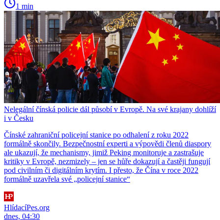
1 min
Nelegální čínská policie dál působí v Evropě. Na své krajany dohlíží
i v Česku
Čínské zahraniční policejní stanice po odhalení z roku 2022
formálně skončily. Bezpečnostní experti a výpovědi členů diaspory
ale ukazují, že mechanismy, jimiž Peking monitoruje a zastrašuje
kritiky v Evropě, nezmizely – jen se hůře dokazují a častěji fungují
pod civilním či digitálním krytím. I přesto, že Čína v roce 2022
formálně uzavřela své „policejní stanice“
HlídacíPes.org
dnes, 04:30