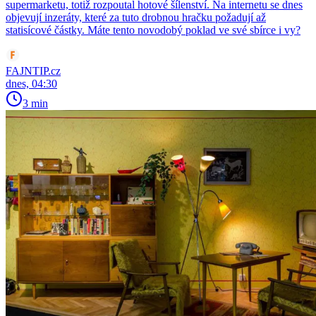
supermarketu, totiž rozpoutal hotové šílenství. Na internetu se dnes
objevují inzeráty, které za tuto drobnou hračku požadují až
statisícové částky. Máte tento novodobý poklad ve své sbírce i vy?
FAJNTIP.cz
dnes, 04:30
3 min