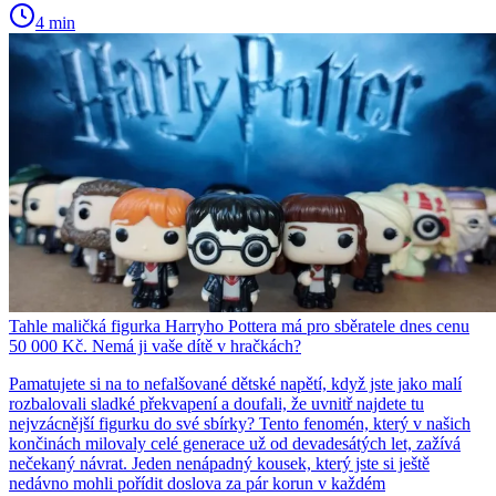
4 min
Tahle maličká figurka Harryho Pottera má pro sběratele dnes cenu
50 000 Kč. Nemá ji vaše dítě v hračkách?
Pamatujete si na to nefalšované dětské napětí, když jste jako malí
rozbalovali sladké překvapení a doufali, že uvnitř najdete tu
nejvzácnější figurku do své sbírky? Tento fenomén, který v našich
končinách milovaly celé generace už od devadesátých let, zažívá
nečekaný návrat. Jeden nenápadný kousek, který jste si ještě
nedávno mohli pořídit doslova za pár korun v každém