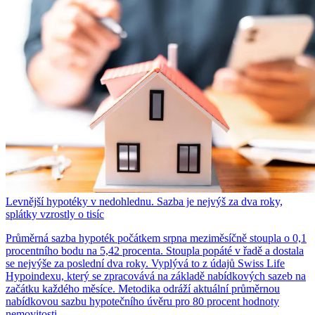
Levnější hypotéky v nedohlednu. Sazba je nejvýš za dva roky,
splátky vzrostly o tisíc
Průměrná sazba hypoték počátkem srpna meziměsíčně stoupla o 0,1
procentního bodu na 5,42 procenta. Stoupla popáté v řadě a dostala
se nejvýše za poslední dva roky. Vyplývá to z údajů Swiss Life
Hypoindexu, který se zpracovává na základě nabídkových sazeb na
začátku každého měsíce. Metodika odráží aktuální průměrnou
nabídkovou sazbu hypotečního úvěru pro 80 procent hodnoty
nemovitosti.