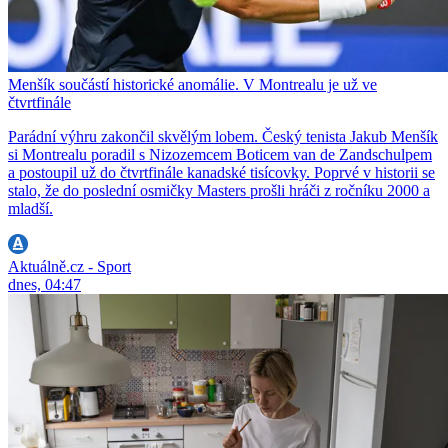
Menšík součástí historické anomálie. V Montrealu je už ve
čtvrtfinále
Parádní výhru zakončil skvělým lobem. Český tenista Jakub Menšík
si Montrealu poradil s Nizozemcem Boticem van de Zandschulpem
a postoupil už do čtvrtfinále kanadské tisícovky. Poprvé v historii se
stalo, že do poslední osmičky Masters prošli hráči z ročníku 2000 a
mladší.
Aktuálně.cz - Sport
dnes, 04:47