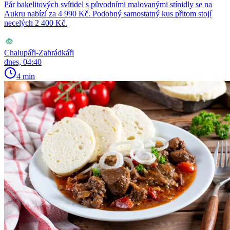
Pár bakelitových svítidel s původními malovanými stínidly se na
Aukru nabízí za 4 990 Kč. Podobný samostatný kus přitom stojí
necelých 2 400 Kč.
Chalupáři-Zahrádkáři
dnes, 04:40
4 min