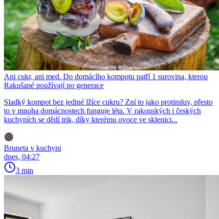
Ani cukr, ani med. Do domácího kompotu patří 1 surovina, kterou
Rakušané používají po generace
Sladký kompot bez jediné lžíce cukru? Zní to jako protimluv, přesto
to v mnoha domácnostech funguje léta. V rakouských i českých
kuchyních se dědí trik, díky kterému ovoce ve sklenici...
Bruneta v kuchyni
dnes, 04:27
3 min