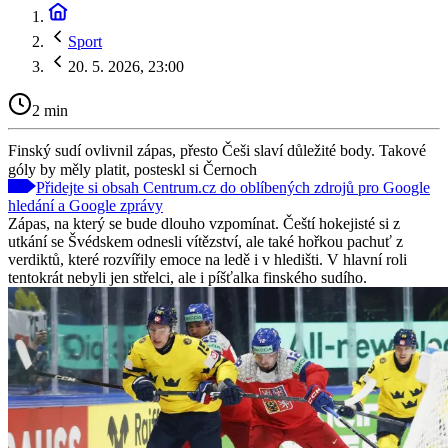
Sport
20. 5. 2026, 23:00
2 min
Finský sudí ovlivnil zápas, přesto Češi slaví důležité body. Takové
góly by měly platit, posteskl si Černoch
Přidejte si obsah Centrum.cz do oblíbených zdrojů pro Google
hledání a Google zprávy
Zápas, na který se bude dlouho vzpomínat. Čeští hokejisté si z
utkání se Švédskem odnesli vítězství, ale také hořkou pachuť z
verdiktů, které rozvířily emoce na ledě i v hledišti. V hlavní roli
tentokrát nebyli jen střelci, ale i píšťalka finského sudího.