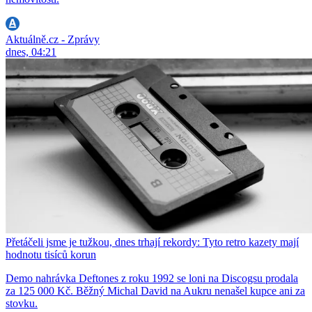
Aktuálně.cz - Zprávy
dnes, 04:21
Přetáčeli jsme je tužkou, dnes trhají rekordy: Tyto retro kazety mají
hodnotu tisíců korun
Demo nahrávka Deftones z roku 1992 se loni na Discogsu prodala
za 125 000 Kč. Běžný Michal David na Aukru nenašel kupce ani za
stovku.