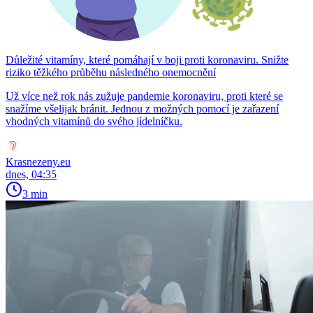
Důležité vitamíny, které pomáhají v boji proti koronaviru. Snižte
riziko těžkého průběhu následného onemocnění
Už více než rok nás zužuje pandemie koronaviru, proti které se
snažíme všelijak bránit. Jednou z možných pomocí je zařazení
vhodných vitamínů do svého jídelníčku.
Krasnezeny.eu
dnes, 04:35
3 min