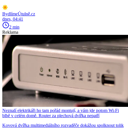
BydlímeÚtulně.cz
dnes, 04:41
2 min
Reklama
Neznalí elektrikáři ho tam pořád montují, a vám jde potom Wi-Fi
blbě v celém domě. Router za plechová dvířka nepatří
Kovová dvířka multimediálního rozvaděče dokážou spolknout tolik