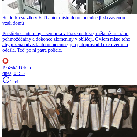
Seniorku srazilo v Krči auto, místo do nemocnice ji zkrvavenou
vzali domů
Po střetu s autem byla seniorka v Praze od krve, měla tržnou ránu,
pohmožděniny a dokonce zlomeniny v obličeji. Ovšem místo toho,
aby ji žena odvezla do nemocnice, jen ji doprovodila ke dveřím a
odešla. Teď po ní pátrá policie.
Pražská Drbna
dnes, 04:15
1 min