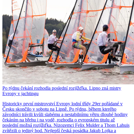
Po týdnu čekání rozhodla poslední rozjížďka. Lipno zná mistry
Evropy v jachtingu
Historicky první mistrovství Evropy lodní třídy 29er pořádané v
Česku skončilo v sobotu na Lipně. Po týdnu, během kterého
závodníci trávili kvůli slabému a nestabilnímu větru dlouhé hodiny
čekáním na břehu i na vodě, rozhodla o evropském titulu až
poslední možná rozjížďka. Nizozemci Felix Mulder a Thom Lahuis
zvítězili o jediný bod. Nejlepší česká posádka Jakub Lojka a