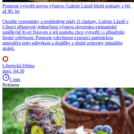
Pomozte vytvořit novou výstavu: Galerie Lázně hledá poklady z 60.
až 80. let
Oprašte vzpomínky a prohledejte půdy či chalupy. Galerie Lázně v
Liberci připravuje jedinečnou výstavu slovensko-vietnamské
umělkyně Kvet Nguyen a její podobu chce vytvořit i s přispěním
široké veřejnosti. Pomozte vdechnout expozici autentickou
atmosféru retro nábytkem a doplňky z druhé poloviny minulého
století.
Liberecká Drbna
dnes, 04:30
1 min
Reklama