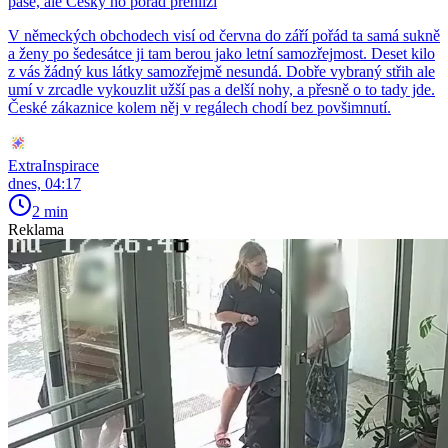
pase, ale Češky ho pořád přehlíží
V německých obchodech visí od června do září pořád ta samá sukně
a ženy po šedesátce ji tam berou jako letní samozřejmost. Deset kilo
z vás žádný kus látky samozřejmě nesundá. Dobře vybraný střih ale
umí v zrcadle vykouzlit užší pas a delší nohy, a přesně o to tady jde.
České zákaznice kolem něj v regálech chodí bez povšimnutí.
ExtraInspirace
dnes, 04:17
2 min
Reklama