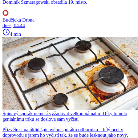
Dominik Szmaragowski obsadila 19. místo.
Budějcká Drbna
dnes, 04:44
4 min
Špinavý sporák nemusí vyžadovat velkou námahu. Díky tomuto
geniálnímu triku se doslova sám vyčistí
Přizvěte si na úklid špinavého sporáku odborníka – bílý ocet v
doprovodu s jarem ho vyčistí tak, že se bude lesknout jako nový.