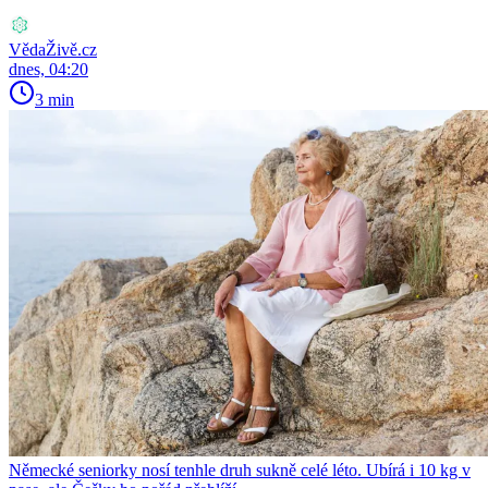
VědaŽivě.cz
dnes, 04:20
3 min
Německé seniorky nosí tenhle druh sukně celé léto. Ubírá i 10 kg v