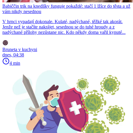
Babiččin trik na knedlíky funguje pokaždé: stačí 1 lžíce do těsta a už
vám nikdy nesednou
V hrnci vypadají dokonale. Kulaté, nadýchané, těžké tak akorát.
Jenže než je stačíte nakrájet, sesednou se do tuhé hroudy a z
nadýchané přílohy nezůstane nic. Kdo někdy doma vařil kynuté...
Bruneta v kuchyni
dnes, 04:38
4 min