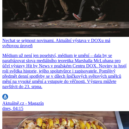
Nechat se sejmout novinami. Aktuální výstava v DOXu má
světovou úroveň
Médium už není jen poselství, médium je umění – dala by se
parafrázovat slova mediálního teoretika Marshalla McLuhana pro
účel výstavy Hit by News v pražském Centru DOX. Noviny tu hrají
roli svědka historie, jejího spolutvůrce i zapisovatele. Pomíjivý
předmět denní spotřeby se v dílech špičkových světových umělců
mění na vysoké umění a vstupuje do věčnosti. Výstavu můžete
navštívit do 23. srpna.
Aktuálně.cz - Magazín
dnes, 04:15