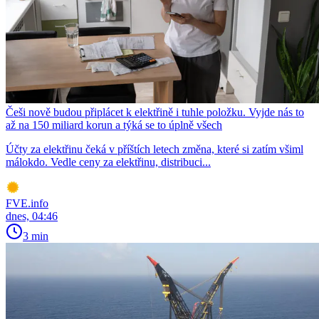
Češi nově budou připlácet k elektřině i tuhle položku. Vyjde nás to
až na 150 miliard korun a týká se to úplně všech
Účty za elektřinu čeká v příštích letech změna, které si zatím všiml
málokdo. Vedle ceny za elektřinu, distribuci...
FVE.info
dnes, 04:46
3 min