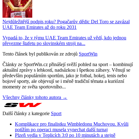
Nejdůležitější podpis roku? Pogačarův dědic Del Toro se zavázal
UAE Team Emirates až do roku 2031
Vypadá to, že v týmu UAE Team Emirates už vědí, kdo jednou
převezme štafetu po slovinském stroji na...
Tento článek byl publikován ze zdrojů
SportWin
Články ze SportWin.cz přinášejí svěží pohled na sport – kombinují
aktuální zprávy s lehkostí, nadsázkou i špetkou zábavy. Věnují se
především populárním sportům, jako je fotbal, hokej, tenis nebo
bojové sporty, ale objevují se i méně tradiční témata a kuriózní
momenty ze světa sportovního...
Všechny články tohoto autora →
Další články z kategorie
Sport
Komplikace pro finalistku Wimbledonu Muchovou. Kvůli
potížím po operaci musela vynechat další turnaj
Plzeň vedla v Teplicích 3:0 po 10 minutách a stejně