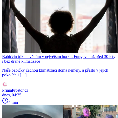
Babiččin trik na větrání v největším horku. Fungoval už před 30 lety
i bez drahé klimatizace
Naše babičky žádnou klimatizaci doma neměly, a přesto v jejich
pokojích i […]
PrimaProstor.cz
dnes, 04:35
4 min