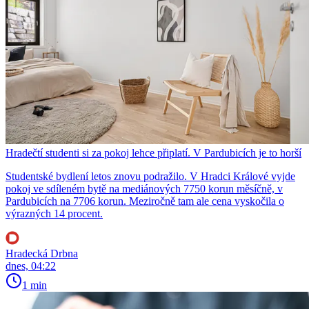
Hradečtí studenti si za pokoj lehce připlatí. V Pardubicích je to horší
Studentské bydlení letos znovu podražilo. V Hradci Králové vyjde
pokoj ve sdíleném bytě na mediánových 7750 korun měsíčně, v
Pardubicích na 7706 korun. Meziročně tam ale cena vyskočila o
výrazných 14 procent.
Hradecká Drbna
dnes, 04:22
1 min