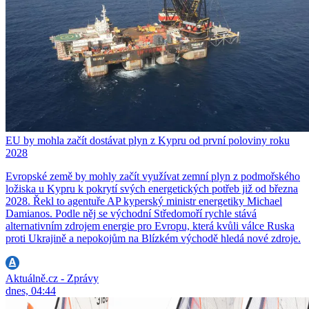
EU by mohla začít dostávat plyn z Kypru od první poloviny roku
2028
Evropské země by mohly začít využívat zemní plyn z podmořského
ložiska u Kypru k pokrytí svých energetických potřeb již od března
2028. Řekl to agentuře AP kyperský ministr energetiky Michael
Damianos. Podle něj se východní Středomoří rychle stává
alternativním zdrojem energie pro Evropu, která kvůli válce Ruska
proti Ukrajině a nepokojům na Blízkém východě hledá nové zdroje.
Aktuálně.cz - Zprávy
dnes, 04:44