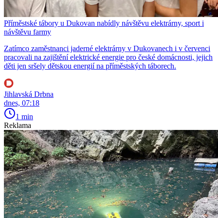
Příměstské tábory u Dukovan nabídly návštěvu elektrárny, sport i
návštěvu farmy
Zatímco zaměstnanci jaderné elektrárny v Dukovanech i v červenci
pracovali na zajištění elektrické energie pro české domácnosti, jejich
děti jen sršely dětskou energií na příměstských táborech.
Jihlavská Drbna
dnes, 07:18
1 min
Reklama