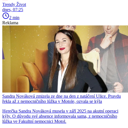
Trendy Život
dnes, 07:25
2 min
Reklama
Sandra Nováková zmizela ze dne na den z natáčení Ulice. Pravdu
řekla až z nemocničního lůžka v Motole, ozvala se kýla
Herečka Sandra Nováková musela v září 2025 na akutní operaci
kýly. O důvodu své absence informovala sama, z nemocničního
lůžka ve Fakultní nemocnici Motol.