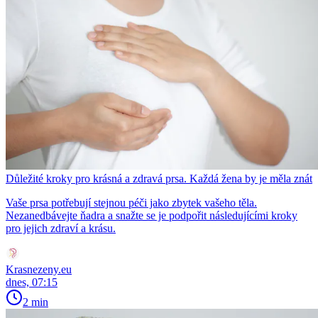
Důležité kroky pro krásná a zdravá prsa. Každá žena by je měla znát
Vaše prsa potřebují stejnou péči jako zbytek vašeho těla.
Nezanedbávejte ňadra a snažte se je podpořit následujícími kroky
pro jejich zdraví a krásu.
Krasnezeny.eu
dnes, 07:15
2 min