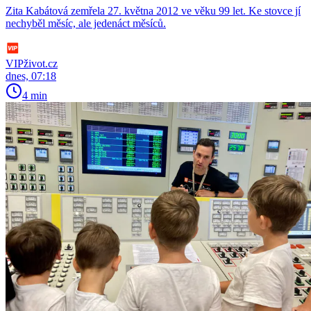
Zita Kabátová zemřela 27. května 2012 ve věku 99 let. Ke stovce jí
nechyběl měsíc, ale jedenáct měsíců.
VIPživot.cz
dnes, 07:18
4 min