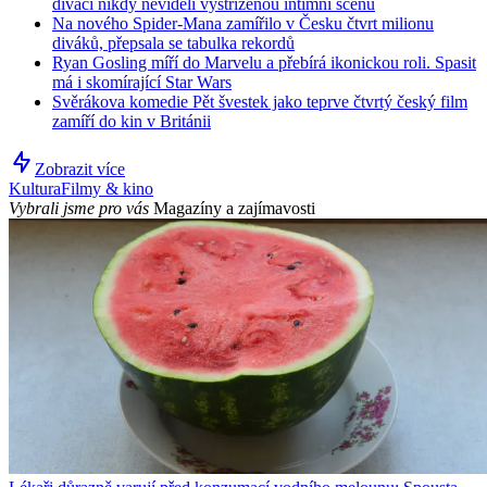
diváci nikdy neviděli vystřiženou intimní scénu
Na nového Spider-Mana zamířilo v Česku čtvrt milionu
diváků, přepsala se tabulka rekordů
Ryan Gosling míří do Marvelu a přebírá ikonickou roli. Spasit
má i skomírající Star Wars
Svěrákova komedie Pět švestek jako teprve čtvrtý český film
zamíří do kin v Británii
Zobrazit více
Kultura
Filmy & kino
Vybrali jsme pro vás
Magazíny a zajímavosti