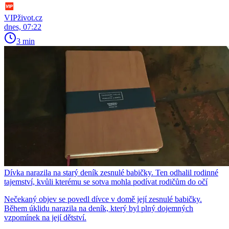
VIPživot.cz
dnes, 07:22
3 min
Dívka narazila na starý deník zesnulé babičky. Ten odhalil rodinné
tajemství, kvůli kterému se sotva mohla podívat rodičům do očí
Nečekaný objev se povedl dívce v domě její zesnulé babičky.
Během úklidu narazila na deník, který byl plný dojemných
vzpomínek na její dětství.