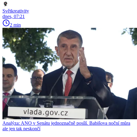
Světkreativity
dnes, 07:21
2 min
Analýza: ANO v Senátu jednoznačně posílí. Babišova noční můra
ale jen tak neskončí