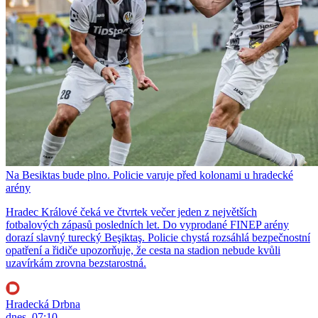
Na Besiktas bude plno. Policie varuje před kolonami u hradecké
arény
Hradec Králové čeká ve čtvrtek večer jeden z největších
fotbalových zápasů posledních let. Do vyprodané FINEP arény
dorazí slavný turecký Beşiktaş. Policie chystá rozsáhlá bezpečnostní
opatření a řidiče upozorňuje, že cesta na stadion nebude kvůli
uzavírkám zrovna bezstarostná.
Hradecká Drbna
dnes, 07:10