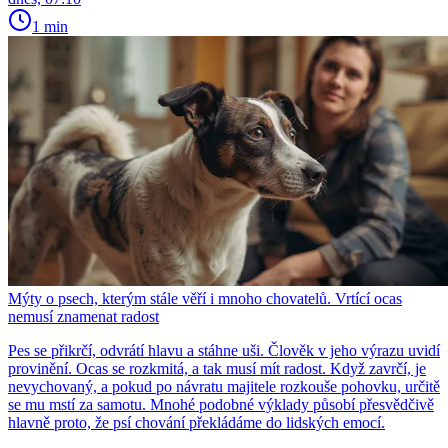
1 min
Mýty o psech, kterým stále věří i mnoho chovatelů. Vrtící ocas
nemusí znamenat radost
Pes se přikrčí, odvrátí hlavu a stáhne uši. Člověk v jeho výrazu uvidí
provinění. Ocas se rozkmitá, a tak musí mít radost. Když zavrčí, je
nevychovaný, a pokud po návratu majitele rozkouše pohovku, určitě
se mu mstí za samotu. Mnohé podobné výklady působí přesvědčivě
hlavně proto, že psí chování překládáme do lidských emocí.