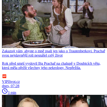
Zakazuji vám, abyste o mně psali jen jako o Trautenberkovi. Prachař
svou nejslavnější roli nesnášel celý život
Rok před smrtí vyslovil Ilja Prachař na chalupě v Doubicích větu,
která měla přežít všechny jeho nekrology. Nepřežila.
VIPživot.cz
dnes, 07:28
3 min