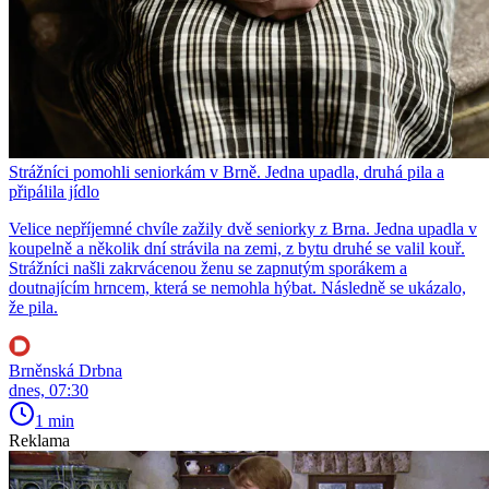
Strážníci pomohli seniorkám v Brně. Jedna upadla, druhá pila a
připálila jídlo
Velice nepříjemné chvíle zažily dvě seniorky z Brna. Jedna upadla v
koupelně a několik dní strávila na zemi, z bytu druhé se valil kouř.
Strážníci našli zakrvácenou ženu se zapnutým sporákem a
doutnajícím hrncem, která se nemohla hýbat. Následně se ukázalo,
že pila.
Brněnská Drbna
dnes, 07:30
1 min
Reklama