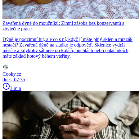
Zavařená dýně do moučníků: Zimní zásoba bez konzervantů a
zbytečné práce
Dýně je podzimní hit, ale co s ní, když jí máte plný sklep a mrazák
nestačí? Zavařená dýně na sladko je odpověď. Sklenice vydrží
měsíce a kdykoliv sáhnete po koláči, buchtách nebo palačinkách,
máte základ hotový během vteřiny.
Cooky.cz
dnes, 07:35
3 min