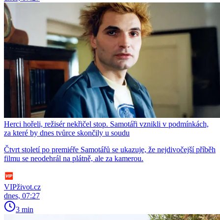
Herci hořeli, režisér nekřičel stop. Samotáři vznikli v podmínkách,
za které by dnes tvůrce skončily u soudu
Čtvrt století po premiéře Samotářů se ukazuje, že nejdivočejší příběh
filmu se neodehrál na plátně, ale za kamerou.
VIPživot.cz
dnes, 07:27
3 min