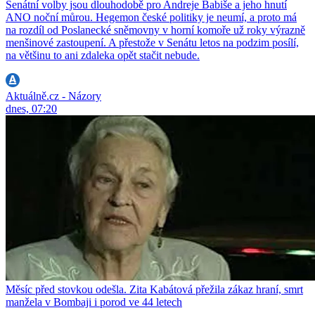
Senátní volby jsou dlouhodobě pro Andreje Babiše a jeho hnutí
ANO noční můrou. Hegemon české politiky je neumí, a proto má
na rozdíl od Poslanecké sněmovny v horní komoře už roky výrazně
menšinové zastoupení. A přestože v Senátu letos na podzim posílí,
na většinu to ani zdaleka opět stačit nebude.
Aktuálně.cz - Názory
dnes, 07:20
Měsíc před stovkou odešla. Zita Kabátová přežila zákaz hraní, smrt
manžela v Bombaji i porod ve 44 letech