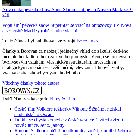
Nová řada pěvecké show SuperStar odstartuje na Nově a Markíze 2.
září
Populární pěvecká show SuperStar se vrací na obrazovky TV Nova
a sesterské Markízy (obě stanice vlastní...
Tento článek byl publikován ze zdrojů
Borovan.cz
Články z Borovan.cz nabízejí jedinečný vhled do zákulisí českého
mediálního, kulturního a zábavního průmyslu. Věnují se především
byznysovým vztahům, vlastnickým strukturám, investicím a
strategickým změnám ve světě médií, televizní a filmové tvorby,
vydavatelství, showbyznysu i hudebního...
Všechny články tohoto autora →
Další články z kategorie
Filmy & kino
Český film Volklore režisérky Viktorie Štěpánové získal
studentského Oscara
Do kin se chystá komedie z české vesnice. Tvůrci avizují
nové Slunce, seno, jahody
Rambo: Stallone chtěl film odkoupit a zničit, zlomil si žebro a