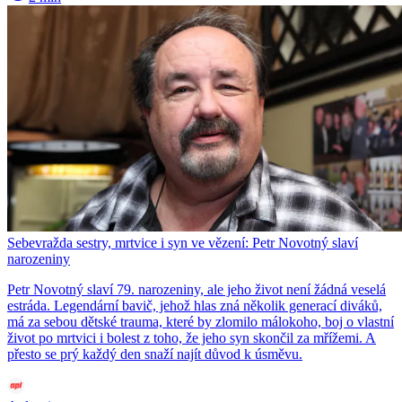
Sebevražda sestry, mrtvice i syn ve vězení: Petr Novotný slaví
narozeniny
Petr Novotný slaví 79. narozeniny, ale jeho život není žádná veselá
estráda. Legendární bavič, jehož hlas zná několik generací diváků,
má za sebou dětské trauma, které by zlomilo málokoho, boj o vlastní
život po mrtvici i bolest z toho, že jeho syn skončil za mřížemi. A
přesto se prý každý den snaží najít důvod k úsměvu.