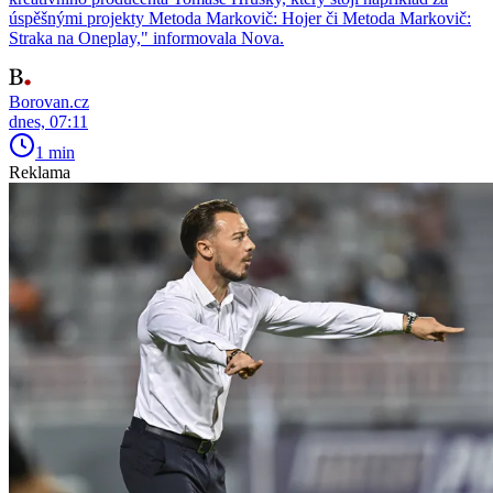
úspěšnými projekty Metoda Markovič: Hojer či Metoda Markovič:
Straka na Oneplay," informovala Nova.
Borovan.cz
dnes, 07:11
1 min
Reklama