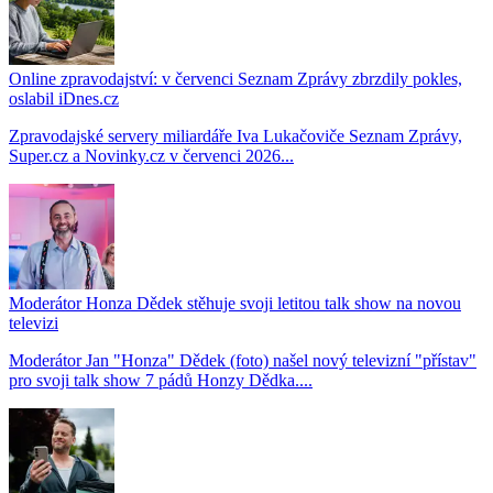
Online zpravodajství: v červenci Seznam Zprávy zbrzdily pokles,
oslabil iDnes.cz
Zpravodajské servery miliardáře Iva Lukačoviče Seznam Zprávy,
Super.cz a Novinky.cz v červenci 2026...
Moderátor Honza Dědek stěhuje svoji letitou talk show na novou
televizi
Moderátor Jan "Honza" Dědek (foto) našel nový televizní "přístav"
pro svoji talk show 7 pádů Honzy Dědka....