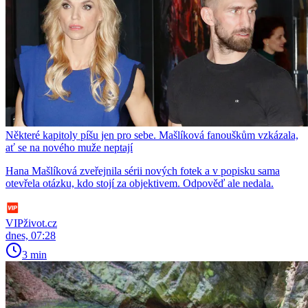
Některé kapitoly píšu jen pro sebe. Mašlíková fanouškům vzkázala,
ať se na nového muže neptají
Hana Mašlíková zveřejnila sérii nových fotek a v popisku sama
otevřela otázku, kdo stojí za objektivem. Odpověď ale nedala.
VIPživot.cz
dnes, 07:28
3 min