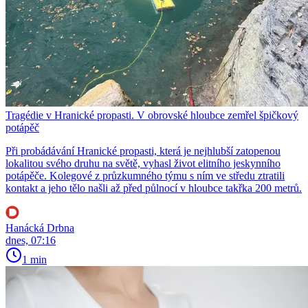
Tragédie v Hranické propasti. V obrovské hloubce zemřel špičkový
potápěč
Při probádávání Hranické propasti, která je nejhlubší zatopenou
lokalitou svého druhu na světě, vyhasl život elitního jeskynního
potápěče. Kolegové z průzkumného týmu s ním ve středu ztratili
kontakt a jeho tělo našli až před půlnocí v hloubce takřka 200 metrů.
Hanácká Drbna
dnes, 07:16
1 min