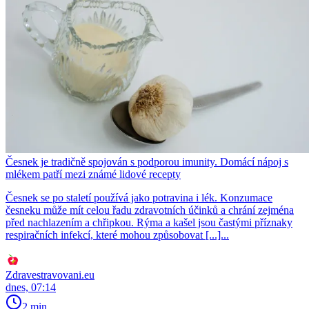
Česnek je tradičně spojován s podporou imunity. Domácí nápoj s
mlékem patří mezi známé lidové recepty
Česnek se po staletí používá jako potravina i lék. Konzumace
česneku může mít celou řadu zdravotních účinků a chrání zejména
před nachlazením a chřipkou. Rýma a kašel jsou častými příznaky
respiračních infekcí, které mohou způsobovat [...]...
Zdravestravovani.eu
dnes, 07:14
2 min