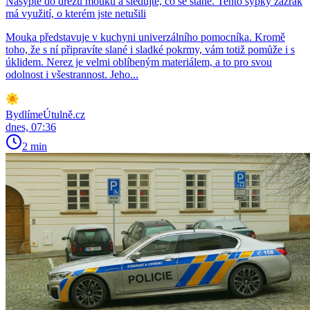
Nasypte do dřezu mouku a sledujte, co se stane. Tento sypký zázrak
má využití, o kterém jste netušili
Mouka představuje v kuchyni univerzálního pomocníka. Kromě
toho, že s ní připravíte slané i sladké pokrmy, vám totiž pomůže i s
úklidem. Nerez je velmi oblíbeným materiálem, a to pro svou
odolnost i všestrannost. Jeho...
BydlímeÚtulně.cz
dnes, 07:36
2 min