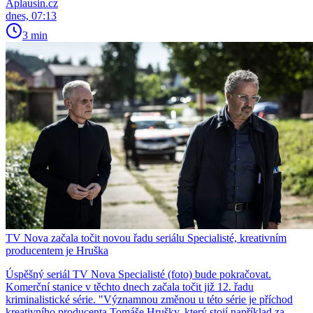
Aplausin.cz
dnes, 07:13
3 min
TV Nova začala točit novou řadu seriálu Specialisté, kreativním
producentem je Hruška
Úspěšný seriál TV Nova Specialisté (foto) bude pokračovat.
Komerční stanice v těchto dnech začala točit již 12. řadu
kriminalistické série. "Významnou změnou u této série je příchod
kreativního producenta Tomáše Hrušky, který stojí například za