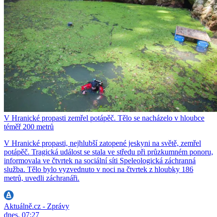
V Hranické propasti zemřel potápěč. Tělo se nacházelo v hloubce
téměř 200 metrů
V Hranické propasti, nejhlubší zatopené jeskyni na světě, zemřel
potápěč. Tragická událost se stala ve středu při průzkumném ponoru,
informovala ve čtvrtek na sociální síti Speleologická záchranná
služba. Tělo bylo vyzvednuto v noci na čtvrtek z hloubky 186
metrů, uvedli záchranáři.
Aktuálně.cz - Zprávy
dnes, 07:27