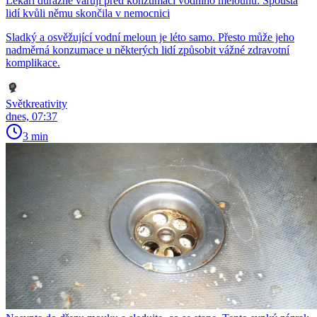
Lékaři důrazně varují před konzumací vodního melounu: Spousta
lidí kvůli němu skončila v nemocnici
Sladký a osvěžující vodní meloun je léto samo. Přesto může jeho
nadměrná konzumace u některých lidí způsobit vážné zdravotní
komplikace.
Světkreativity
dnes, 07:37
3 min