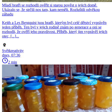
Mladí bratři se rozhodli ověřit si starou pověst o jejich domě.
Ukázalo se, že strčili nos tam, kam neměli. Rozluštili odvěkou
záhadu
Keith a Les Bergquist jsou bratři, kterým byl celé dětství vyprávěn
jeden příběh. Ten byl v jejich rodině znám po generace a oni se
rozhodli, že ověří jeho pravdivost. Příběh, který jim vyprávěl jejich
otec, [...]...
Světkreativity
dnes, 07:36
2 min