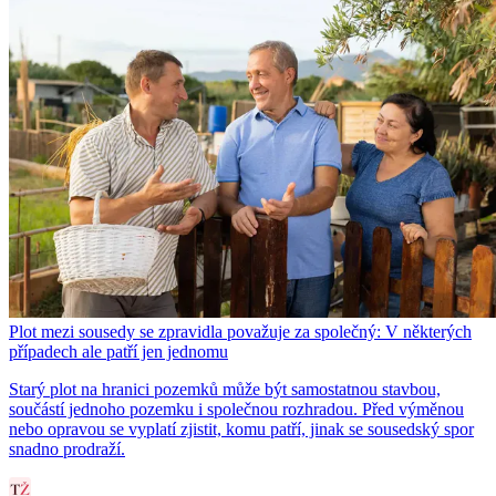
Plot mezi sousedy se zpravidla považuje za společný: V některých
případech ale patří jen jednomu
Starý plot na hranici pozemků může být samostatnou stavbou,
součástí jednoho pozemku i společnou rozhradou. Před výměnou
nebo opravou se vyplatí zjistit, komu patří, jinak se sousedský spor
snadno prodraží.