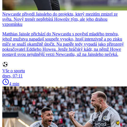
Newcastle přivedl Jaissleho do projektu, který mezitím zmizel ze
světa. Nový trenér nepřebírá Howeův tým, ale jeho drahou
vzpomínku
Matthias Jaissle přichází do Newcastlu s pověstí mladého trenéra,
jehož mužstva napadají soupeře vysoko, hrají intenzivně a po zisku
míče se snaží okamžitě útočit. Na papíře tedy vypadá jako přirozený
pokračovatel Eddieho Howea. Jenže hráčský kádr, na němž Howe
postavil svou nejsilnější verzi Newcastlu, už na Jaissleho nečeká.
Vše o sportu
dnes, 07:11
4 min