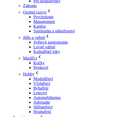
Pro hospodyňky
Zahrada
Osobní rozvoj
Psychologie
Management
Kariéra
Spiritualita a náboženství
Jídlo a vaření
Světová gastronomie
Levné vaření
Kulinářské triky
Mazlíčci
Kočky
Pejskové
Hobby
Modelářství
Včelařství
Rybaření
Letectví
Automobilismus
Adrenalin
Sběratelství
Houbaření