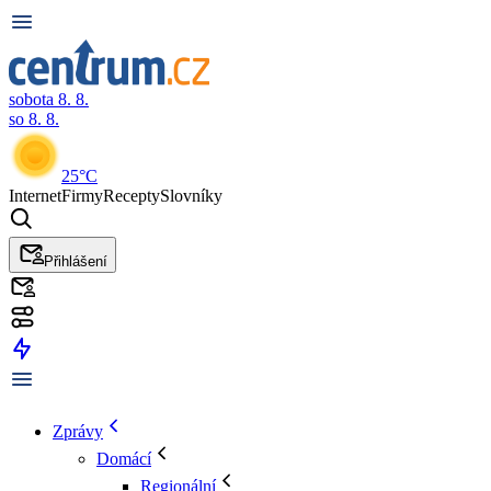
sobota 8. 8.
so 8. 8.
25°C
Internet
Firmy
Recepty
Slovníky
Přihlášení
Zprávy
Domácí
Regionální