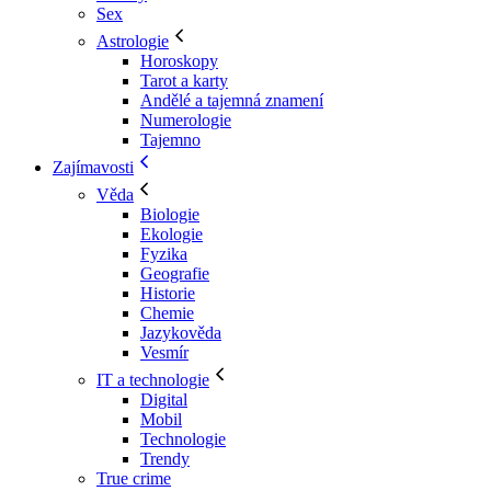
Sex
Astrologie
Horoskopy
Tarot a karty
Andělé a tajemná znamení
Numerologie
Tajemno
Zajímavosti
Věda
Biologie
Ekologie
Fyzika
Geografie
Historie
Chemie
Jazykověda
Vesmír
IT a technologie
Digital
Mobil
Technologie
Trendy
True crime