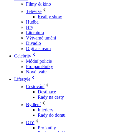
Filmy & kino
Televize
Reality show
Hudba
Hry
Literatura
Výtvarné umění
Divadlo
Digi a stream
Celebrity
Módní policie
Pro pamětníky
Nové tváře
Lifestyle
Cestování
Destinace
Rady na cesty
Bydlení
Interiery
Rady do domu
DIY
Pro kutily