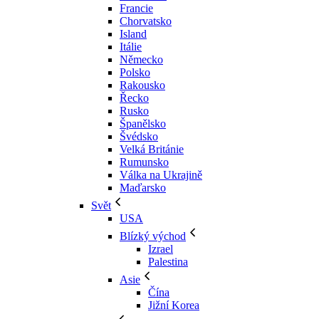
Francie
Chorvatsko
Island
Itálie
Německo
Polsko
Rakousko
Řecko
Rusko
Španělsko
Švédsko
Velká Británie
Rumunsko
Válka na Ukrajině
Maďarsko
Svět
USA
Blízký východ
Izrael
Palestina
Asie
Čína
Jižní Korea