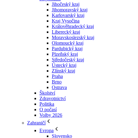
Jihočeský kraj
Jihomoravský kraj
Karlovarský kraj
Kraj Vysočina
Králověhradecký kraj
Liberecký kraj
Moravskoslezský kraj
Olomoucký kraj
Pardubický kraj
Plzeňský kraj
Středočeský kraj
Ústecký kraj
Zlínský kraj
Praha
Brno
Ostrava
Školství
Zdravotnictví
Politika
O počasí
Volby 2026
Zahraničí
Evropa
Slovensko