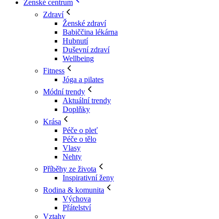
Ženské centrum
Zdraví
Ženské zdraví
Babiččina lékárna
Hubnutí
Duševní zdraví
Wellbeing
Fitness
Jóga a pilates
Módní trendy
Aktuální trendy
Doplňky
Krása
Péče o pleť
Péče o tělo
Vlasy
Nehty
Příběhy ze života
Inspirativní ženy
Rodina & komunita
Výchova
Přátelství
Vztahy