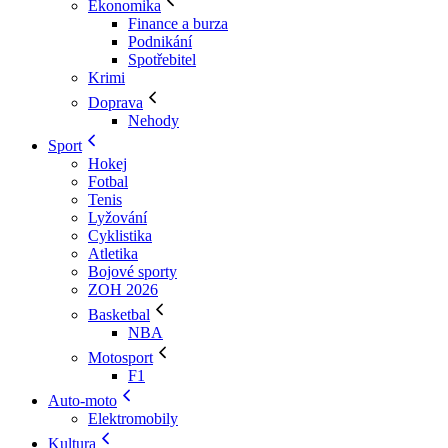
Ekonomika
Finance a burza
Podnikání
Spotřebitel
Krimi
Doprava
Nehody
Sport
Hokej
Fotbal
Tenis
Lyžování
Cyklistika
Atletika
Bojové sporty
ZOH 2026
Basketbal
NBA
Motosport
F1
Auto-moto
Elektromobily
Kultura