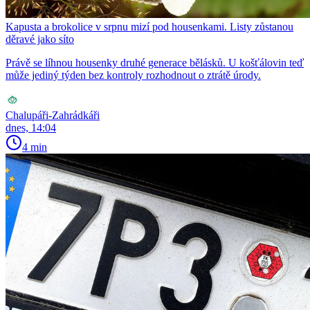
Kapusta a brokolice v srpnu mizí pod housenkami. Listy zůstanou
děravé jako síto
Právě se líhnou housenky druhé generace bělásků. U košťálovin teď
může jediný týden bez kontroly rozhodnout o ztrátě úrody.
Chalupáři-Zahrádkáři
dnes, 14:04
4 min