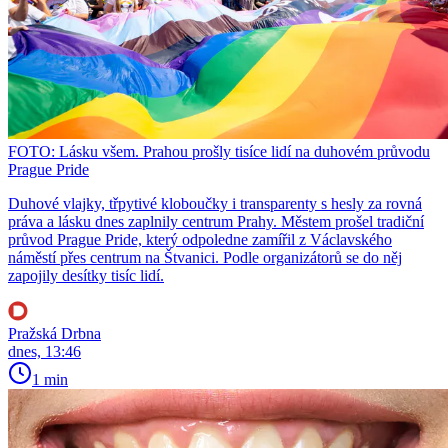
FOTO: Lásku všem. Prahou prošly tisíce lidí na duhovém průvodu
Prague Pride
Duhové vlajky, třpytivé kloboučky i transparenty s hesly za rovná
práva a lásku dnes zaplnily centrum Prahy. Městem prošel tradiční
průvod Prague Pride, který odpoledne zamířil z Václavského
náměstí přes centrum na Štvanici. Podle organizátorů se do něj
zapojily desítky tisíc lidí.
Pražská Drbna
dnes, 13:46
1 min