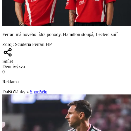
Ferrari má nového lídra pohody. Hamilton stoupá, Leclerc zuří
Zdroj
:
Scuderia Ferrari HP
Sdílet
Denní
výzva
0
Reklama
Další články z
SportWin