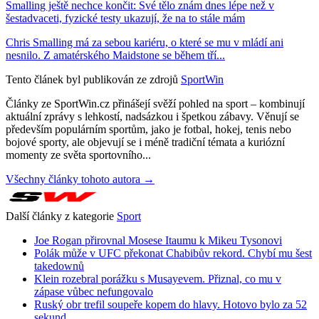
Smalling ještě nechce končit: Své tělo znám dnes lépe než v
šestadvaceti, fyzické testy ukazují, že na to stále mám
Chris Smalling má za sebou kariéru, o které se mu v mládí ani
nesnilo. Z amatérského Maidstone se během tří...
Tento článek byl publikován ze zdrojů
SportWin
Články ze SportWin.cz přinášejí svěží pohled na sport – kombinují
aktuální zprávy s lehkostí, nadsázkou i špetkou zábavy. Věnují se
především populárním sportům, jako je fotbal, hokej, tenis nebo
bojové sporty, ale objevují se i méně tradiční témata a kuriózní
momenty ze světa sportovního...
Všechny články tohoto autora →
Další články z kategorie
Sport
Joe Rogan přirovnal Mosese Itaumu k Mikeu Tysonovi
Polák může v UFC překonat Chabibův rekord. Chybí mu šest
takedownů
Klein rozebral porážku s Musayevem. Přiznal, co mu v
zápase vůbec nefungovalo
Ruský obr trefil soupeře kopem do hlavy. Hotovo bylo za 52
sekund