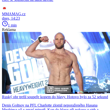
MMAMAG.cz
dnes, 14:23
1 min
Reklama
Ruský obr trefil soupeře kopem do hlavy. Hotovo bylo za 52 sekund
Denis Goltsov na PFL Charlotte zlomil neporaženého Hasana
Mezhieva už v první minutě. Kop do hlavy při pokusu o strh a