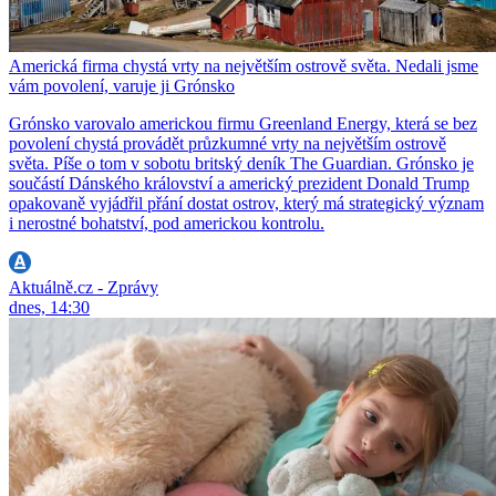
Americká firma chystá vrty na největším ostrově světa. Nedali jsme
vám povolení, varuje ji Grónsko
Grónsko varovalo americkou firmu Greenland Energy, která se bez
povolení chystá provádět průzkumné vrty na největším ostrově
světa. Píše o tom v sobotu britský deník The Guardian. Grónsko je
součástí Dánského království a americký prezident Donald Trump
opakovaně vyjádřil přání dostat ostrov, který má strategický význam
i nerostné bohatství, pod americkou kontrolu.
Aktuálně.cz - Zprávy
dnes, 14:30