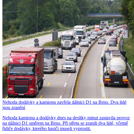
Nehoda dodávky a kamionu zavřela dálnici D1 na Brno. Dva lidé
jsou zranění
Nehoda kamionu a dodávky dnes na desítky minut zastavila provoz
na dálnici D1 směrem na Brno. Při střetu se zranili dva lidé, včetně
řidiče dodávky, kterého hasiči museli vyprostit.