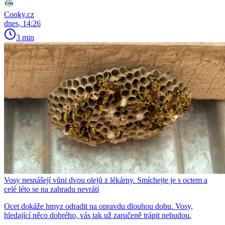
Cooky.cz
dnes, 14:26
3 min
Vosy nesnášejí vůni dvou olejů z lékárny. Smíchejte je s octem a
celé léto se na zahradu nevrátí
Ocet dokáže hmyz odradit na opravdu dlouhou dobu. Vosy,
hledající něco dobrého, vás tak už zaručeně trápit nebudou.