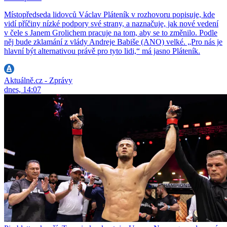
Místopředseda lidovců Václav Pláteník v rozhovoru popisuje, kde
vidí příčiny nízké podpory své strany, a naznačuje, jak nové vedení
v čele s Janem Grolichem pracuje na tom, aby se to změnilo. Podle
něj bude zklamání z vlády Andreje Babiše (ANO) velké. „Pro nás je
hlavní být alternativou právě pro tyto lidi,“ má jasno Pláteník.
Aktuálně.cz - Zprávy
dnes, 14:07