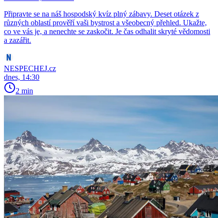
Připravte se na náš hospodský kvíz plný zábavy. Deset otázek z
různých oblastí prověří vaši bystrost a všeobecný přehled. Ukažte,
co ve vás je, a nenechte se zaskočit. Je čas odhalit skryté vědomosti
a zazářit.
NESPECHEJ.cz
dnes, 14:30
2 min