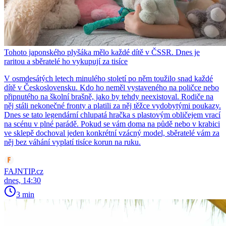
Tohoto japonského plyšáka mělo každé dítě v ČSSR. Dnes je
raritou a sběratelé ho vykupují za tisíce
V osmdesátých letech minulého století po něm toužilo snad každé
dítě v Československu. Kdo ho neměl vystaveného na poličce nebo
připnutého na školní brašně, jako by tehdy neexistoval. Rodiče na
něj stáli nekonečné fronty a platili za něj těžce vydobytými poukazy.
Dnes se tato legendární chlupatá hračka s plastovým obličejem vrací
na scénu v plné parádě. Pokud se vám doma na půdě nebo v krabici
ve sklepě dochoval jeden konkrétní vzácný model, sběratelé vám za
něj bez váhání vyplatí tisíce korun na ruku.
FAJNTIP.cz
dnes, 14:30
3 min