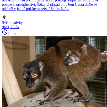
bezvědomí. Na příčinu se přišlo až později. Případem se zabývá
policie a zastupitelství. Šokující případ ohrožení života dítěte se
odehrál v jedné polské mateřské škole. [...]...
Světkreativity
dnes, 13:54
2 min