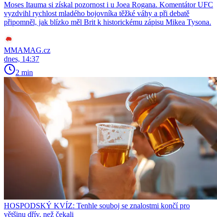
Moses Itauma si získal pozornost i u Joea Rogana. Komentátor UFC
vyzdvihl rychlost mladého bojovníka těžké váhy a při debatě
připomněl, jak blízko měl Brit k historickému zápisu Mikea Tysona.
MMAMAG.cz
dnes, 14:37
2 min
HOSPODSKÝ KVÍZ: Tenhle souboj se znalostmi končí pro
většinu dřív, než čekali