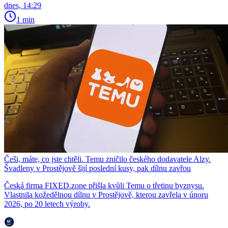
dnes, 14:29
1 min
Češi, máte, co jste chtěli. Temu zničilo českého dodavatele Alzy.
Švadleny v Prostějově šijí poslední kusy, pak dílnu zavřou
Česká firma FIXED.zone přišla kvůli Temu o třetinu byznysu.
Vlastnila kožedělnou dílnu v Prostějově, kterou zavřela v únoru
2026, po 20 letech výroby.