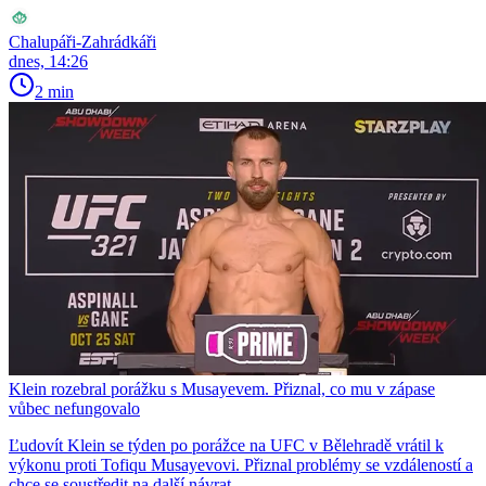
Chalupáři-Zahrádkáři
dnes, 14:26
2 min
Klein rozebral porážku s Musayevem. Přiznal, co mu v zápase
vůbec nefungovalo
Ľudovít Klein se týden po porážce na UFC v Bělehradě vrátil k
výkonu proti Tofiqu Musayevovi. Přiznal problémy se vzdáleností a
chce se soustředit na další návrat.