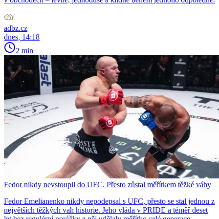
adbz.cz
dnes, 14:18
2 min
Fedor nikdy nevstoupil do UFC. Přesto zůstal měřítkem těžké váhy
Fedor Emelianenko nikdy nepodepsal s UFC, přesto se stal jednou z
největších těžkých vah historie. Jeho vláda v PRIDE a téměř deset
let bez regulérní porážky z něj udělaly měřítko celé generace.