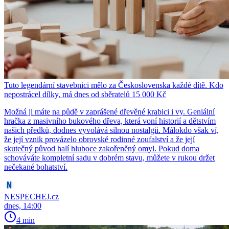
Tuto legendární stavebnici mělo za Československa každé dítě. Kdo
nepostrácel dílky, má dnes od sběratelů 15 000 Kč
Možná ji máte na půdě v zaprášené dřevěné krabici i vy. Geniální
hračka z masivního bukového dřeva, která voní historií a dětstvím
našich předků, dodnes vyvolává silnou nostalgii. Málokdo však ví,
že její vznik provázelo obrovské rodinné zoufalství a že její
skutečný původ halí hluboce zakořeněný omyl. Pokud doma
schováváte kompletní sadu v dobrém stavu, můžete v rukou držet
nečekané bohatství.
NESPECHEJ.cz
dnes, 14:00
4 min