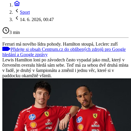
Sport
14. 6. 2026, 00:47
3 min
Ferrari má nového lídra pohody. Hamilton stoupá, Leclerc zuří
Přidejte si obsah Centrum.cz do oblíbených zdrojů pro Google
hledání a Google zprávy
Lewis Hamilton loni po závodech často vypadal jako muž, který v
červeném overalu hledá sám sebe. Teď má za sebou dvě druhá místa
v řadě, je druhý v šampionátu a změnil i jednu věc, které si v
paddocku okamžitě všimli.