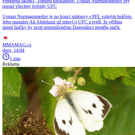
Pimbletta ukončí, Topuriu knokautuje. Usman Nurmagomedov prý
porazí všechny hvězdy UFC
Usman Nurmagomedov je po konci smlouvy s PFL volným hráčem.
Jeho manažer Ali Abdelaziz už mluví o UFC a tvrdí, že většina
tamní špičky by proti neporaženému Dagestánci neměla stačit.
MMAMAG.cz
dnes, 14:04
1 min
Reklama