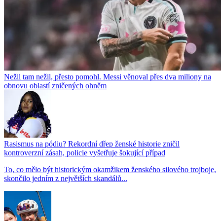
Nežil tam nežil, přesto pomohl. Messi věnoval přes dva miliony na
obnovu oblastí zničených ohněm
Rasismus na pódiu? Rekordní dřep ženské historie zničil
kontroverzní zásah, policie vyšetřuje šokující případ
To, co mělo být historickým okamžikem ženského silového trojboje,
skončilo jedním z největších skandálů...