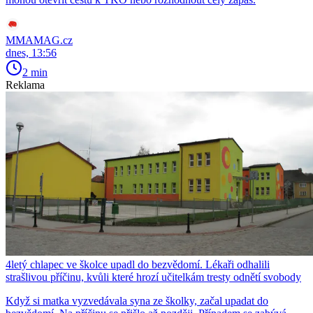
MMAMAG.cz
dnes, 13:56
2 min
Reklama
4letý chlapec ve školce upadl do bezvědomí. Lékaři odhalili
strašlivou příčinu, kvůli které hrozí učitelkám tresty odnětí svobody
Když si matka vyzvedávala syna ze školky, začal upadat do