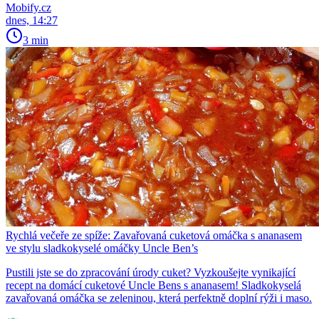
Mobify.cz
dnes, 14:27
3 min
Rychlá večeře ze spíže: Zavařovaná cuketová omáčka s ananasem
ve stylu sladkokyselé omáčky Uncle Ben’s
Pustili jste se do zpracování úrody cuket? Vyzkoušejte vynikající
recept na domácí cuketové Uncle Bens s ananasem! Sladkokyselá
zavařovaná omáčka se zeleninou, která perfektně doplní rýži i maso.