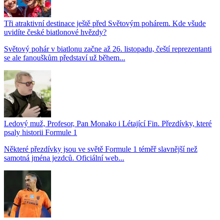
Tři atraktivní destinace ještě před Světovým pohárem. Kde všude
uvidíte české biatlonové hvězdy?
Světový pohár v biatlonu začne až 26. listopadu, čeští reprezentanti
se ale fanouškům představí už během...
Ledový muž, Profesor, Pan Monako i Létající Fin. Přezdívky, které
psaly historii Formule 1
Některé přezdívky jsou ve světě Formule 1 téměř slavnější než
samotná jména jezdců. Oficiální web...