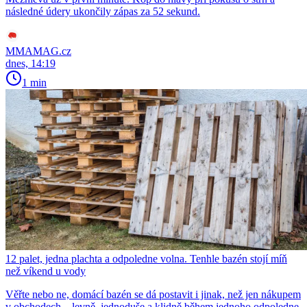
následné údery ukončily zápas za 52 sekund.
MMAMAG.cz
dnes, 14:19
1 min
12 palet, jedna plachta a odpoledne volna. Tenhle bazén stojí míň
než víkend u vody
Věřte nebo ne, domácí bazén se dá postavit i jinak, než jen nákupem
v obchodech – levně, jednoduše a klidně během jednoho odpoledne.