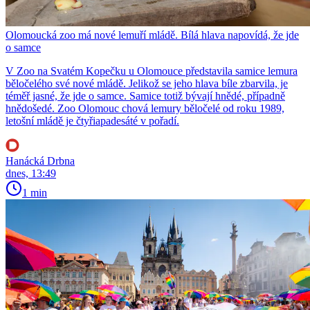
Olomoucká zoo má nové lemuří mládě. Bílá hlava napovídá, že jde
o samce
V Zoo na Svatém Kopečku u Olomouce představila samice lemura
běločelého své nové mládě. Jelikož se jeho hlava bíle zbarvila, je
téměř jasné, že jde o samce. Samice totiž bývají hnědé, případně
hnědošedé. Zoo Olomouc chová lemury běločelé od roku 1989,
letošní mládě je čtyřiapadesáté v pořadí.
Hanácká Drbna
dnes, 13:49
1 min