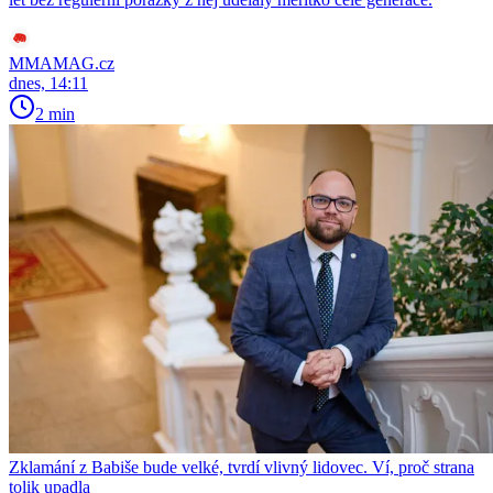
MMAMAG.cz
dnes, 14:11
2 min
Zklamání z Babiše bude velké, tvrdí vlivný lidovec. Ví, proč strana
tolik upadla