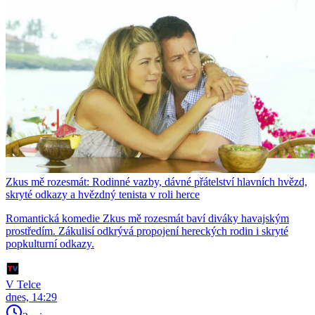
Zkus mě rozesmát: Rodinné vazby, dávné přátelství hlavních hvězd,
skryté odkazy a hvězdný tenista v roli herce
Romantická komedie Zkus mě rozesmát baví diváky havajským
prostředím. Zákulisí odkrývá propojení hereckých rodin i skryté
popkulturní odkazy.
V Telce
dnes, 14:29