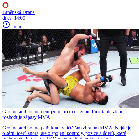
Brněnská Drbna
dnes, 14:00
1 min
Ground and pound není jen mlácení na zemi. Proč tahle zbraň
rozhoduje zápasy MMA
Ground and pound patří k nejtypičtějším zbraním MMA. Nejde jen
o sérii úderů shora, ale o spojení kontroly, pozice a úderů, které
mohou otevřít cestu k TKO nebo rozhodnout celý zápas.