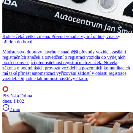
Řidiče čeká velká změna. Převod vozidla vyřídí online, značky
přijdou do boxů
Ministerstvo dopravy navrhuje snadnější převody vozidel, zasílání
registračních značek a osvědčení o registraci vozidla do výdejních
boxů i související přenositelnost registračních značek. Novela
zákona o podmínkách provozu vozidel na pozemních komunikacích
má také přinést automatizaci vyřizování žádostí v oblasti registrace
vozidel. Odpadne tak nutnost návštěvy úřadu.
Plzeňská Drbna
dnes, 14:02
2 min