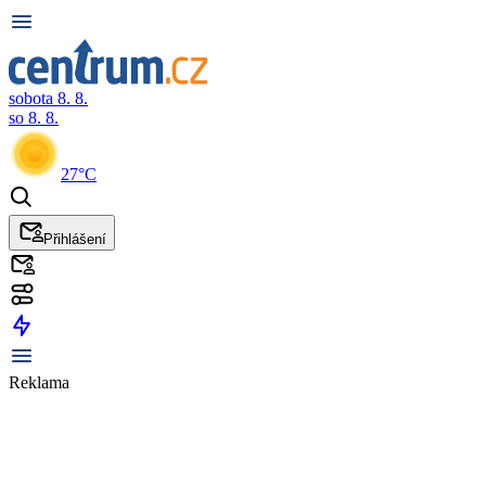
sobota 8. 8.
so 8. 8.
27°C
Přihlášení
Reklama