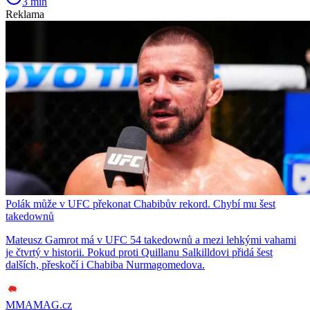
3 min
Reklama
Polák může v UFC překonat Chabibův rekord. Chybí mu šest
takedownů
Mateusz Gamrot má v UFC 54 takedownů a mezi lehkými vahami
je čtvrtý v historii. Pokud proti Quillanu Salkilldovi přidá šest
dalších, přeskočí i Chabiba Nurmagomedova.
MMAMAG.cz