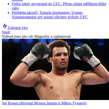
Fedor nikdy nevstoupil do UFC. Přesto zůstal měřítkem těžké
váhy
Pimbletta ukončí, Topuriu knokautuje. Usman
Nurmagomedov prý porazí všechny hvězdy UFC
Zobrazit více
Sport
Vybrali jsme pro vás
Magazíny a zajímavosti
Joe Rogan přirovnal Mosese Itaumu k Mikeu Tysonovi