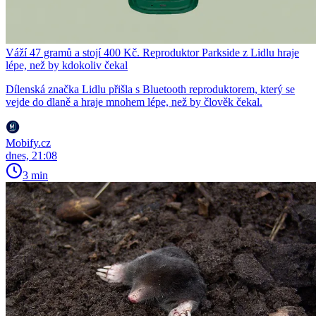
Váží 47 gramů a stojí 400 Kč. Reproduktor Parkside z Lidlu hraje
lépe, než by kdokoliv čekal
Dílenská značka Lidlu přišla s Bluetooth reproduktorem, který se
vejde do dlaně a hraje mnohem lépe, než by člověk čekal.
Mobify.cz
dnes, 21:08
3 min