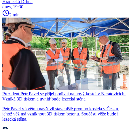
Hradecká Drbna
dnes, 19:30
2 min
Prezident Petr Pavel se přijel podívat na nový kostel v Neratovicích.
Vzniká 3D tiskem a uvnitř bude lezecká stěna
Petr Pavel v květnu navštívil staveniště prvního kostela v Česku,
jehož věž má vzniknout 3D tiskem betonu. Součástí věže bude i
lezecká stěna.