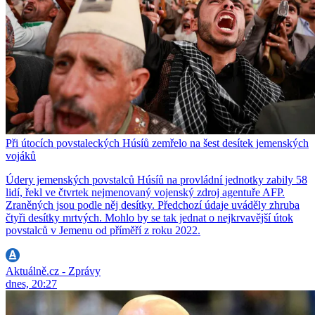
Při útocích povstaleckých Húsíů zemřelo na šest desítek jemenských
vojáků
Údery jemenských povstalců Húsíů na provládní jednotky zabily 58
lidí, řekl ve čtvrtek nejmenovaný vojenský zdroj agentuře AFP.
Zraněných jsou podle něj desítky. Předchozí údaje uváděly zhruba
čtyři desítky mrtvých. Mohlo by se tak jednat o nejkrvavější útok
povstalců v Jemenu od příměří z roku 2022.
Aktuálně.cz - Zprávy
dnes, 20:27