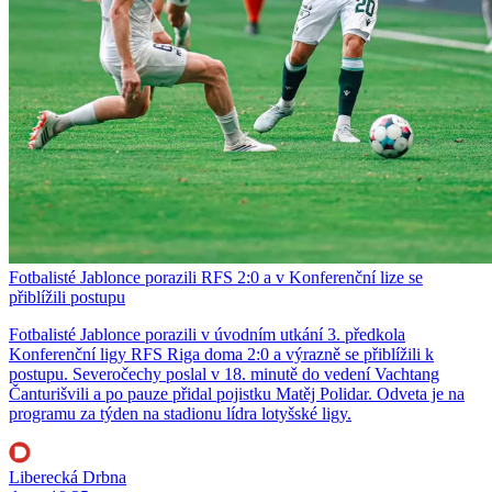
Fotbalisté Jablonce porazili RFS 2:0 a v Konferenční lize se
přiblížili postupu
Fotbalisté Jablonce porazili v úvodním utkání 3. předkola
Konferenční ligy RFS Riga doma 2:0 a výrazně se přiblížili k
postupu. Severočechy poslal v 18. minutě do vedení Vachtang
Čanturišvili a po pauze přidal pojistku Matěj Polidar. Odveta je na
programu za týden na stadionu lídra lotyšské ligy.
Liberecká Drbna