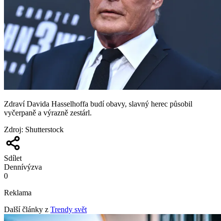
Zdraví Davida Hasselhoffa budí obavy, slavný herec působil
vyčerpaně a výrazně zestárl.
Zdroj
:
Shutterstock
Sdílet
Denní
výzva
0
Reklama
Další články z
Trendy svět