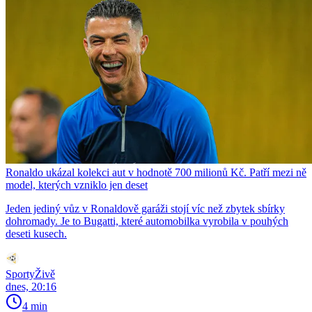
Ronaldo ukázal kolekci aut v hodnotě 700 milionů Kč. Patří mezi ně
model, kterých vzniklo jen deset
Jeden jediný vůz v Ronaldově garáži stojí víc než zbytek sbírky
dohromady. Je to Bugatti, které automobilka vyrobila v pouhých
deseti kusech.
SportyŽivě
dnes, 20:16
4 min