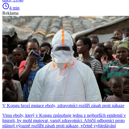
4 min
Reklama
V Kongu hrozí mutace eboly, zdravotníci rozšíří zásah proti nákaze
Virus eboly, který v Kongu způsobuje jednu z nejhorších epidemií v
historii, by mohl mutovat, varují zdravotníci. Afričtí odborníci proto
plánují výrazně rozšířit zásah proti nákaze, včetně vyhledávání