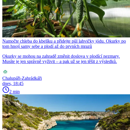
Namočte chleba do kbelíku a přidejte půl lahvičky jódu. Okurky po
tom hnojí samy sebe a plodí až do prvních mrazů
Okurky se mohou na zahradě změnit doslova v plodící nezmary.
Musíte je jen správně vyživit – a pak už se jen těšit z výsledků.
Chalupáři-Zahrádkáři
dnes, 18:45
2 min