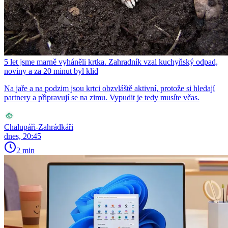
5 let jsme marně vyháněli krtka. Zahradník vzal kuchyňský odpad,
noviny a za 20 minut byl klid
Na jaře a na podzim jsou krtci obzvláště aktivní, protože si hledají
partnery a připravují se na zimu. Vypudit je tedy musíte včas.
Chalupáři-Zahrádkáři
dnes, 20:45
2 min