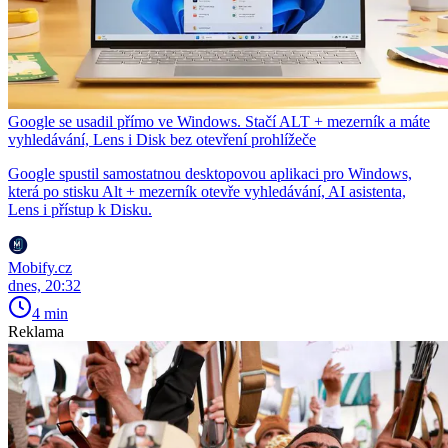
Google se usadil přímo ve Windows. Stačí ALT + mezerník a máte
vyhledávání, Lens i Disk bez otevření prohlížeče
Google spustil samostatnou desktopovou aplikaci pro Windows,
která po stisku Alt + mezerník otevře vyhledávání, AI asistenta,
Lens i přístup k Disku.
Mobify.cz
dnes, 20:32
4 min
Reklama