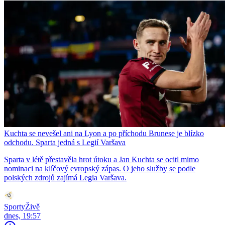
Kuchta se nevešel ani na Lyon a po příchodu Brunese je blízko
odchodu. Sparta jedná s Legií Varšava
Sparta v létě přestavěla hrot útoku a Jan Kuchta se ocitl mimo
nominaci na klíčový evropský zápas. O jeho služby se podle
polských zdrojů zajímá Legia Varšava.
SportyŽivě
dnes, 19:57