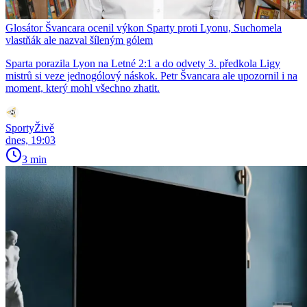
Glosátor Švancara ocenil výkon Sparty proti Lyonu, Suchomela
vlastňák ale nazval šíleným gólem
Sparta porazila Lyon na Letné 2:1 a do odvety 3. předkola Ligy
mistrů si veze jednogólový náskok. Petr Švancara ale upozornil i na
moment, který mohl všechno zhatit.
SportyŽivě
dnes, 19:03
3 min