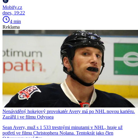
Mobify.cz
dnes, 19:22
4 min
Reklama
Nenáviděný hokejový provokatér Avery má po NHL novou kariéru.
Zazářil i ve filmu Odyssea
Sean Avery, muž s 1 533 trestnými minutami v NHL, hraje už
potřetí ve filmu Christophera Nolana. Tentokrát jako člen