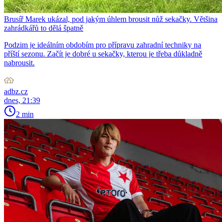
Brusíř Marek ukázal, pod jakým úhlem brousit nůž sekačky. Většina
zahrádkářů to dělá špatně
Podzim je ideálním obdobím pro přípravu zahradní techniky na
příští sezonu. Začít je dobré u sekačky, kterou je třeba důkladně
nabrousit.
adbz.cz
dnes, 21:39
2 min