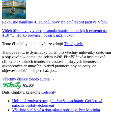
Rakousko naměřilo 41 stupňů, nový teplotní rekord padl ve Vídni
Vídeň během vlny veder posunula hranici rakouských extrémů na
41,0 °C. Horko provázejí požáry, nižší výkon...
Tento článek byl publikován ze zdrojů
Trendy svět
TrendySvet.cz je dynamický portál pro všechny milovníky cestování
a objevování – doma i po celém světě. Přináší čtivé a inspirativní
články o aktuálních trendech v cestování, skrytých klenotech i
osvědčených destinacích. Nabízí praktické tipy na cesty, od
objevování lokálních perel až po...
Všechny články tohoto autora →
Další články z kategorie
Celebrity
Upřímná zpráva o otci, jehož nešlo zachránit. Geislerová
natočila osobitý dokument
Všechno v růžové a dort jako z pohádky: Petr Macinka