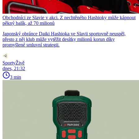
Obchodníci ze Slavie v akci. Z nechtěného Hashioky může kápnout
pěkný balík, až 70 milionů
Japonský obránce Daiki Hashioka ve Slavii sportovně neuspěl,
přesto z něj klub může vytěžit desítky milionů korun díky
promyšlené smluvní strategii.
SportyŽivě
dnes, 21:32
3 min