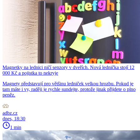
Magnetky na lednici ničí senzory v dveřích. Nová lednička stojí 12
000 Kč a pojistka to nekryje
Magnety představují pro většinu ledniček velkou hrozbu. Pokud je
tam máte i vy, raději je rychle sundejte, protože jinak přijdete o plno
peněz.
adbz.cz
dnes, 18:30
1 min