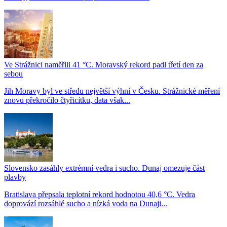
Ve Strážnici naměřili 41 °C. Moravský rekord padl třetí den za
sebou
Jih Moravy byl ve středu největší výhní v Česku. Strážnické měření
znovu překročilo čtyřicítku, data však...
Slovensko zasáhly extrémní vedra i sucho. Dunaj omezuje část
plavby
Bratislava přepsala teplotní rekord hodnotou 40,6 °C. Vedra
doprovází rozsáhlé sucho a nízká voda na Dunaji...