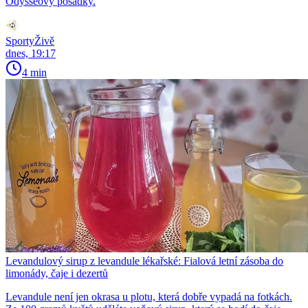
Odysseovy posádky.
SportyŽivě
dnes, 19:17
4 min
Levandulový sirup z levandule lékařské: Fialová letní zásoba do
limonády, čaje i dezertů
Levandule není jen okrasa u plotu, která dobře vypadá na fotkách.