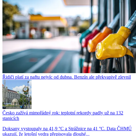
Řidiči platí za naftu nejvíc od dubna. Benzín ale překvapivě zlevnil
Česko zažívá mimořádný rok: teplotní rekordy padly už na 132
stanicích
Doksany vystoupaly na 41,9 °C a Strážnice na 41 °C. Data ČHMÚ
ukazují, že letošní vedra přepisovala dlouhé...