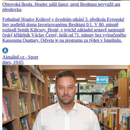
Obrovská škoda. Hradec pálil šance, proti Besiktasi nevyužil ani
přesilovku
Fotbalisté Hradce Králové v úvodním utkání 3. předkola Evropské
ligy podlehli doma favorizovanému Besiktasi 0:1. V 80. minutě
rozhodl Semih Kilicsoy. Hosté, v jejichž základní sestavě nastoupil
český křídelník Václav Černý, hráli od 71. minuty bez vyloučeného
Kassouma Ouattary. Odveta je na programu za týden v Istanbulu.
Aktuálně.cz - Sport
dnes, 19:05