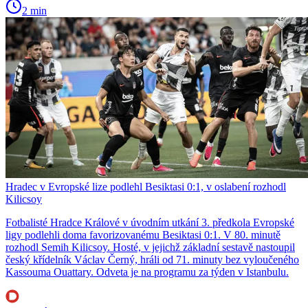
2 min
Hradec v Evropské lize podlehl Besiktasi 0:1, v oslabení rozhodl
Kilicsoy
Fotbalisté Hradce Králové v úvodním utkání 3. předkola Evropské
ligy podlehli doma favorizovanému Besiktasi 0:1. V 80. minutě
rozhodl Semih Kilicsoy. Hosté, v jejichž základní sestavě nastoupil
český křídelník Václav Černý, hráli od 71. minuty bez vyloučeného
Kassouma Ouattary. Odveta je na programu za týden v Istanbulu.