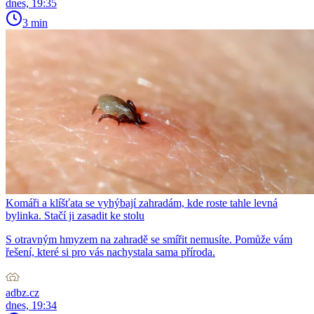
dnes, 19:35
3 min
Komáři a klíšťata se vyhýbají zahradám, kde roste tahle levná
bylinka. Stačí ji zasadit ke stolu
S otravným hmyzem na zahradě se smířit nemusíte. Pomůže vám
řešení, které si pro vás nachystala sama příroda.
adbz.cz
dnes, 19:34