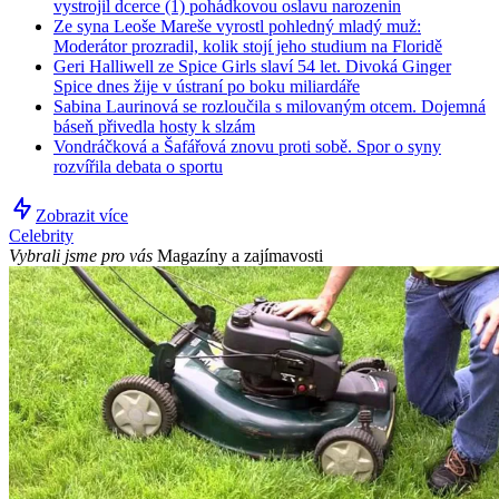
vystrojil dcerce (1) pohádkovou oslavu narozenin
Ze syna Leoše Mareše vyrostl pohledný mladý muž:
Moderátor prozradil, kolik stojí jeho studium na Floridě
Geri Halliwell ze Spice Girls slaví 54 let. Divoká Ginger
Spice dnes žije v ústraní po boku miliardáře
Sabina Laurinová se rozloučila s milovaným otcem. Dojemná
báseň přivedla hosty k slzám
Vondráčková a Šafářová znovu proti sobě. Spor o syny
rozvířila debata o sportu
Zobrazit více
Celebrity
Vybrali jsme pro vás
Magazíny a zajímavosti