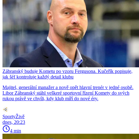
Zábranský buduje Kometu po vzoru Fergusona. Kučeřík popisuje,
jak šéf kontroluje každý detail klubu
Majitel, generální manažer a nově opět hlavní trenér v jedné osobě.
Libor Zábranský stáhl veškeré sportovní řízení Komety do svých
rukou právě ve chvíli, kdy klub míří do nové éry.
SportyŽivě
dnes, 20:23
4 min