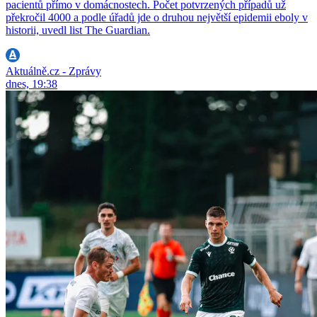
pacientů přímo v domácnostech. Počet potvrzených případů už
překročil 4000 a podle úřadů jde o druhou největší epidemii eboly v
historii, uvedl list The Guardian.
Aktuálně.cz - Zprávy
dnes, 19:38