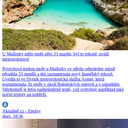
U Mallorky mělo moře přes 33 stupňů, byl to rekord, uvádí
meteorologové
Povrchová teplota moře u Mallorky ve středu odpoledne mírně
přesáhla 33 stupňů a tím zaznamenala nový španělský rekord.
Uvedla to ve čtvrtek meteorologická služba Aemet, která
poznamenala, že moře v okolí Baleárských ostrovů a v západním
Středomoří je letos nadprůměrně teplé, což ovlivňuje například také
noční teploty na pobřeží.
Aktuálně.cz - Zprávy
dnes, 18:36