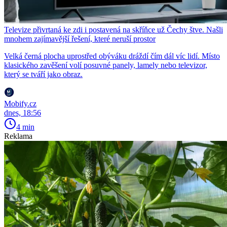
Televize přivrtaná ke zdi i postavená na skříňce už Čechy štve. Našli
mnohem zajímavější řešení, které neruší prostor
Velká černá plocha uprostřed obýváku dráždí čím dál víc lidí. Místo
klasického zavěšení volí posuvné panely, lamely nebo televizor,
který se tváří jako obraz.
Mobify.cz
dnes, 18:56
4 min
Reklama