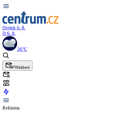
čtvrtek 6. 8.
čt 6. 8.
26°C
Přihlášení
Reklama