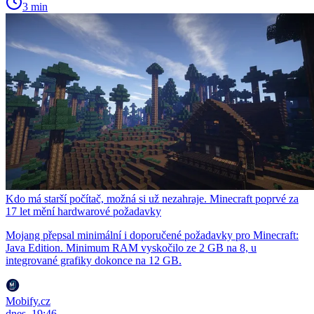
3 min
Kdo má starší počítač, možná si už nezahraje. Minecraft poprvé za
17 let mění hardwarové požadavky
Mojang přepsal minimální i doporučené požadavky pro Minecraft:
Java Edition. Minimum RAM vyskočilo ze 2 GB na 8, u
integrované grafiky dokonce na 12 GB.
Mobify.cz
dnes, 19:46