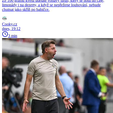
Ze 100 gramů květů uděláte voňavý sirup, který se hodí do čaje,
limonády i na dezerty, a když se nepřežene louhování, nebude
chutnat jako skříň po babičce.
Cooky.cz
dnes, 19:12
3 min