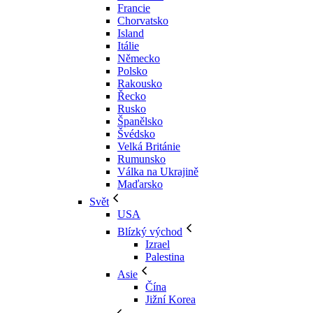
Francie
Chorvatsko
Island
Itálie
Německo
Polsko
Rakousko
Řecko
Rusko
Španělsko
Švédsko
Velká Británie
Rumunsko
Válka na Ukrajině
Maďarsko
Svět
USA
Blízký východ
Izrael
Palestina
Asie
Čína
Jižní Korea