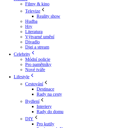
Filmy & kino
Televize
Reality show
Hudba
Hry
Literatura
Výtvarné umění
Divadlo
Digi a stream
Celebrity
Módní policie
Pro pamětníky
Nové tváře
Lifestyle
Cestování
Destinace
Rady na cesty
Bydlení
Interiery
Rady do domu
DIY
Pro kutily