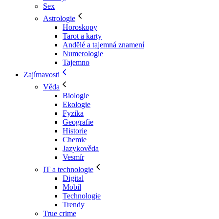
Sex
Astrologie
Horoskopy
Tarot a karty
Andělé a tajemná znamení
Numerologie
Tajemno
Zajímavosti
Věda
Biologie
Ekologie
Fyzika
Geografie
Historie
Chemie
Jazykověda
Vesmír
IT a technologie
Digital
Mobil
Technologie
Trendy
True crime