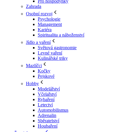
Pro hospodyňky
Zahrada
Osobní rozvoj
Psychologie
Management
Kariéra
Spiritualita a náboženství
Jídlo a vaření
Světová gastronomie
Levné vaření
Kulinářské triky
Mazlíčci
Kočky
Pejskové
Hobby
Modelářství
Včelařství
Rybaření
Letectví
Automobilismus
Adrenalin
Sběratelství
Houbaření