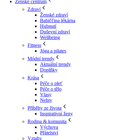
Ženské centrum
Zdraví
Ženské zdraví
Babiččina lékárna
Hubnutí
Duševní zdraví
Wellbeing
Fitness
Jóga a pilates
Módní trendy
Aktuální trendy
Doplňky
Krása
Péče o pleť
Péče o tělo
Vlasy
Nehty
Příběhy ze života
Inspirativní ženy
Rodina & komunita
Výchova
Přátelství
Vztahy