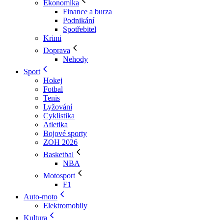
Ekonomika
Finance a burza
Podnikání
Spotřebitel
Krimi
Doprava
Nehody
Sport
Hokej
Fotbal
Tenis
Lyžování
Cyklistika
Atletika
Bojové sporty
ZOH 2026
Basketbal
NBA
Motosport
F1
Auto-moto
Elektromobily
Kultura