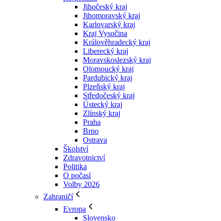
Jihočeský kraj
Jihomoravský kraj
Karlovarský kraj
Kraj Vysočina
Králověhradecký kraj
Liberecký kraj
Moravskoslezský kraj
Olomoucký kraj
Pardubický kraj
Plzeňský kraj
Středočeský kraj
Ústecký kraj
Zlínský kraj
Praha
Brno
Ostrava
Školství
Zdravotnictví
Politika
O počasí
Volby 2026
Zahraničí
Evropa
Slovensko