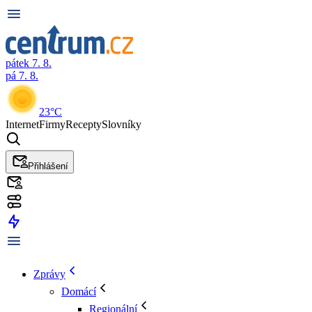
pátek 7. 8.
pá 7. 8.
23°C
Internet
Firmy
Recepty
Slovníky
Přihlášení
Zprávy
Domácí
Regionální