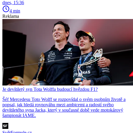
dnes, 15:36
4 min
Reklama
Je devítiletý syn Tota Wolffa budoucí hvězdou F1?
Šéf Mercedesu Toto Wolff se rozpovídal o svém osobním životě a
popsal, jak hledá rovnováhu mezi ambicemi a radostí svého
devítiletého syna Jacka, který v současné době vede motokárový
šampionát IAME.
SvětFormule.cz