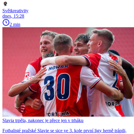
Světkreativity
dnes, 15:28
2 min
Slavia trpěla, nakonec je přece jen v trháku
Fotbalisté pražské Slavie se sice ve 3. kole první ligy herně trápili,