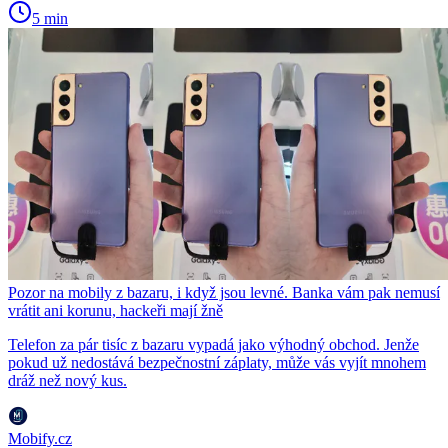
5 min
Pozor na mobily z bazaru, i když jsou levné. Banka vám pak nemusí
vrátit ani korunu, hackeři mají žně
Telefon za pár tisíc z bazaru vypadá jako výhodný obchod. Jenže
pokud už nedostává bezpečnostní záplaty, může vás vyjít mnohem
dráž než nový kus.
Mobify.cz