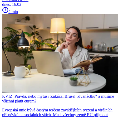
dnes, 16:02
2 min
KVÍZ: Pravda, nebo mýtus? Zakázal Brusel „dvanáctku“ a musíme
všichni platit eurem?
Evropská unie bývá častým terčem zavádějících tvrzení a virálních
příspěvků na sociálních sítích. Musí všechny země EU přijmout