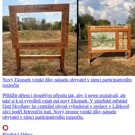
Nový Ekopark vznikl díky nápadu obyvatel v rámci participativního
rozpočtu
Přiblížit dětem i dospělým přírodu tak, aby ji nejen poznávali, ale
také si k ní vytvářeli vztah má nový Ekopark. V plzeňské městské
části Skvrňany ho centrální obvod vybudoval v proluce v Lábkově
ulici podél železniční trati. Nový prostor vznikl díky nápadu
obyvatel v rámci participativního rozpočtu.
Plzeňská Drbna