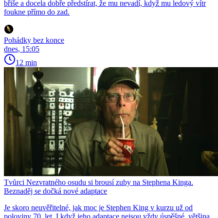
břiše a docela dobře předstírat, že mu nevadí, když mu ledový vítr
foukne přímo do zad.
Pohádky bez konce
dnes, 15:05
12 min
Tvůrci Nezvratného osudu si brousí zuby na Stephena Kinga.
Beznaděj se dočká nové adaptace
Je skoro neuvěřitelné, jak moc je Stephen King v kurzu už od
poloviny 70. let. I když jeho adaptace nejsou vždy úspěšné, většina