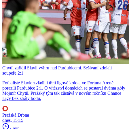
Chytil zařídil Slavii výhru nad Pardubicemi. Sešívaní zdolali
soupeře 2:1
Fotbalisté Slavie zvládli i třetí ligové kolo a ve Fortuna Areně
porazili Pardubice 2:1. O vítězství domácích se postaral dvěma góly
Mojmír Chytil. Pražský tým tak zůstává v novém ročníku Chance
Ligy bez ztráty bodu.
Pražská Drbna
dnes, 15:15
2 min