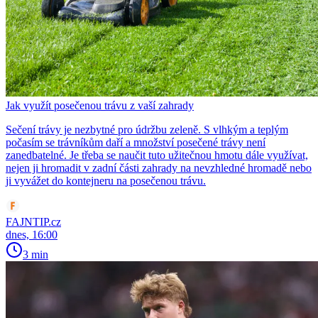
Jak využít posečenou trávu z vaší zahrady
Sečení trávy je nezbytné pro údržbu zeleně. S vlhkým a teplým
počasím se trávníkům daří a množství posečené trávy není
zanedbatelné. Je třeba se naučit tuto užitečnou hmotu dále využívat,
nejen ji hromadit v zadní části zahrady na nevzhledné hromadě nebo
ji vyvážet do kontejneru na posečenou trávu.
FAJNTIP.cz
dnes, 16:00
3 min