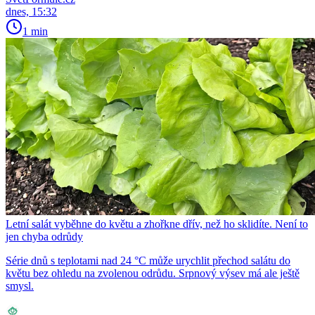
dnes, 15:32
1 min
Letní salát vyběhne do květu a zhořkne dřív, než ho sklidíte. Není to
jen chyba odrůdy
Série dnů s teplotami nad 24 °C může urychlit přechod salátu do
květu bez ohledu na zvolenou odrůdu. Srpnový výsev má ale ještě
smysl.