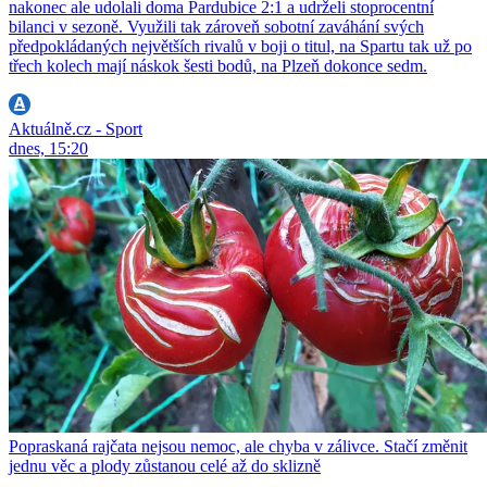
nakonec ale udolali doma Pardubice 2:1 a udrželi stoprocentní
bilanci v sezoně. Využili tak zároveň sobotní zaváhání svých
předpokládaných největších rivalů v boji o titul, na Spartu tak už po
třech kolech mají náskok šesti bodů, na Plzeň dokonce sedm.
Aktuálně.cz - Sport
dnes, 15:20
Popraskaná rajčata nejsou nemoc, ale chyba v zálivce. Stačí změnit
jednu věc a plody zůstanou celé až do sklizně