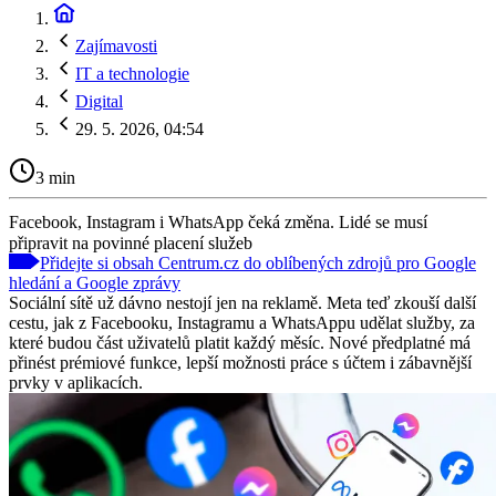
Zajímavosti
IT a technologie
Digital
29. 5. 2026, 04:54
3 min
Facebook, Instagram i WhatsApp čeká změna. Lidé se musí
připravit na povinné placení služeb
Přidejte si obsah Centrum.cz do oblíbených zdrojů pro Google
hledání a Google zprávy
Sociální sítě už dávno nestojí jen na reklamě. Meta teď zkouší další
cestu, jak z Facebooku, Instagramu a WhatsAppu udělat služby, za
které budou část uživatelů platit každý měsíc. Nové předplatné má
přinést prémiové funkce, lepší možnosti práce s účtem i zábavnější
prvky v aplikacích.