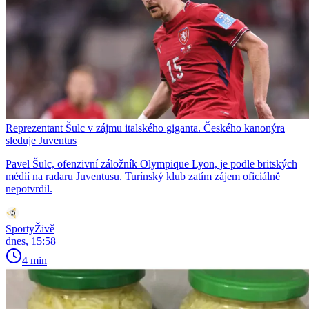
Reprezentant Šulc v zájmu italského giganta. Českého kanonýra
sleduje Juventus
Pavel Šulc, ofenzivní záložník Olympique Lyon, je podle britských
médií na radaru Juventusu. Turínský klub zatím zájem oficiálně
nepotvrdil.
SportyŽivě
dnes, 15:58
4 min