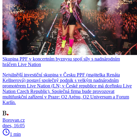
Skupina PPF v koncertním byznysu spojí síly s nadnárodním
hráčem Live Nation
Nejsilnější investiční skupina v Česku PPF (majitelka Renáta
Kellnerová) postaví společný podnik s velkým nadnárodním
promotérem Live Nation (LN; v České republice má dceřinku Live
Nation Czech Republic). Společná firma bude provozovat
multifunkční zařízení v Praze: O2 Arénu, O2 Universum a Forum
Karlín.
Borovan.cz
dnes, 16:05
1 min