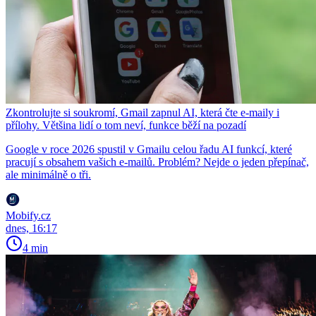
Zkontrolujte si soukromí, Gmail zapnul AI, která čte e-maily i
přílohy. Většina lidí o tom neví, funkce běží na pozadí
Google v roce 2026 spustil v Gmailu celou řadu AI funkcí, které
pracují s obsahem vašich e-mailů. Problém? Nejde o jeden přepínač,
ale minimálně o tři.
Mobify.cz
dnes, 16:17
4 min