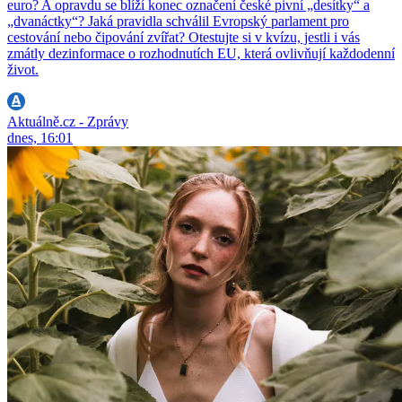
euro? A opravdu se blíží konec označení české pivní „desítky“ a
„dvanáctky“? Jaká pravidla schválil Evropský parlament pro
cestování nebo čipování zvířat? Otestujte si v kvízu, jestli i vás
zmátly dezinformace o rozhodnutích EU, která ovlivňují každodenní
život.
Aktuálně.cz - Zprávy
dnes, 16:01