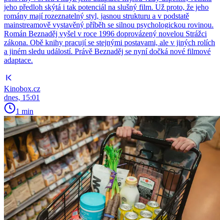
jeho předloh skýtá i tak potenciál na slušný film. Už proto, že jeho
romány mají rozeznatelný styl, jasnou strukturu a v podstatě
mainstreamově vystavěný příběh se silnou psychologickou rovinou.
Román Beznaděj vyšel v roce 1996 doprovázený novelou Strážci
zákona. Obě knihy pracují se stejnými postavami, ale v jiných rolích
a jiném sledu událostí. Právě Beznaděj se nyní dočká nové filmové
adaptace.
Kinobox.cz
dnes, 15:01
1 min