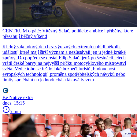
CENTRUM o páté: Vítězný Salač, politické ambice i příběhy, které
přesahují běžný víkend
Klidný víkendový den bez výrazných extrémů nabídl několik
událostí, které mají širší význam a nezůstávají jen u jedné krátké
zprávy. Do popředí se dostal Filip Salač, jenž po šestnácti letech
vrátil české barvy na nejvyšší příčku motocyklového mistrovství
světa. Vedle toho se řešilo také bezpečí turistů, budoucnost
evropských technologií, proměna spotřebitelských návyků nebo
limity spoléhání na jednoduchá a lákavá tvrzení.
Be Native extra
dnes, 15:15
5 min