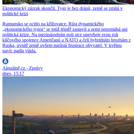
Ekonomický zázrak skončil. Tygr je bez drápů, země se zmítá v
politické krizi
Rumunsko se ocitlo na křižovatce. Růst dynamického
„ekonomického tygra“ se totiž téměř zastavil a zemi nepomáhá ani
politická krize. Na mezinárodním poli sice upevňuje svou roli
klíčového spojence Američanů a NATO a čelí hybridním hrozbám z
Ruska, uvnitř země ovšem narůstá frustrace obyvatel. V květnu
navíc padla vláda.
Aktuálně.cz - Zprávy
dnes, 15:17