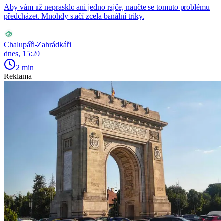
Aby vám už neprasklo ani jedno rajče, naučte se tomuto problému
předcházet. Mnohdy stačí zcela banální triky.
Chalupáři-Zahrádkáři
dnes, 15:20
2 min
Reklama