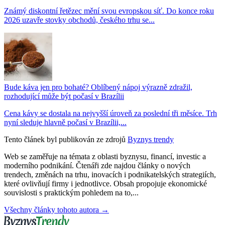
Známý diskontní řetězec mění svou evropskou síť. Do konce roku
2026 uzavře stovky obchodů, českého trhu se...
Bude káva jen pro bohaté? Oblíbený nápoj výrazně zdražil,
rozhodující může být počasí v Brazílii
Cena kávy se dostala na nejvyšší úroveň za poslední tři měsíce. Trh
nyní sleduje hlavně počasí v Brazílii,...
Tento článek byl publikován ze zdrojů
Byznys trendy
Web se zaměřuje na témata z oblasti byznysu, financí, investic a
moderního podnikání. Čtenáři zde najdou články o nových
trendech, změnách na trhu, inovacích i podnikatelských strategiích,
které ovlivňují firmy i jednotlivce. Obsah propojuje ekonomické
souvislosti s praktickým pohledem na to,...
Všechny články tohoto autora →