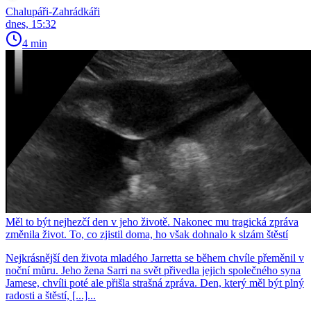
Chalupáři-Zahrádkáři
dnes, 15:32
4 min
Měl to být nejhezčí den v jeho životě. Nakonec mu tragická zpráva
změnila život. To, co zjistil doma, ho však dohnalo k slzám štěstí
Nejkrásnější den života mladého Jarretta se během chvíle přeměnil v
noční můru. Jeho žena Sarri na svět přivedla jejich společného syna
Jamese, chvíli poté ale přišla strašná zpráva. Den, který měl být plný
radosti a štěstí, [...]...