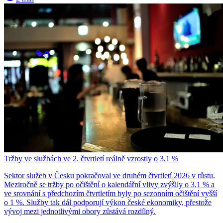
Tržby ve službách ve 2. čtvrtletí reálně vzrostly o 3,1 %
Sektor služeb v Česku pokračoval ve druhém čtvrtletí 2026 v růstu.
Meziročně se tržby po očištění o kalendářní vlivy zvýšily o 3,1 % a
ve srovnání s předchozím čtvrtletím byly po sezonním očištění vyšší
o 1 %. Služby tak dál podporují výkon české ekonomiky, přestože
vývoj mezi jednotlivými obory zůstává rozdílný.