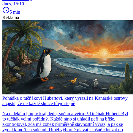
dnes, 15:10
5 min
Reklama
Pohádka o tučňákovi Hubertovi, který vyrazil na Kanárské ostrovy
a zjistil, že ne každé slunce hřeje stejně
Na dalekém jihu, v kraji ledu, sněhu a větru, žil tučňák Hubert. Byl
to tučňák velmi pořádný. Každé ráno si uhladil peří na břiše,
zkontroloval, zda má zobák přiměřeně slavnostní výraz, a pak se
vydal k moři na snídani. Uměl výborně plavat, slušně klouzat po