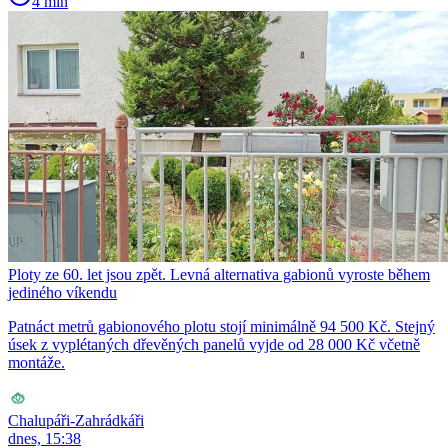
4 min
Ploty ze 60. let jsou zpět. Levná alternativa gabionů vyroste během
jediného víkendu
Patnáct metrů gabionového plotu stojí minimálně 94 500 Kč. Stejný
úsek z vyplétaných dřevěných panelů vyjde od 28 000 Kč včetně
montáže.
Chalupáři-Zahrádkáři
dnes, 15:38