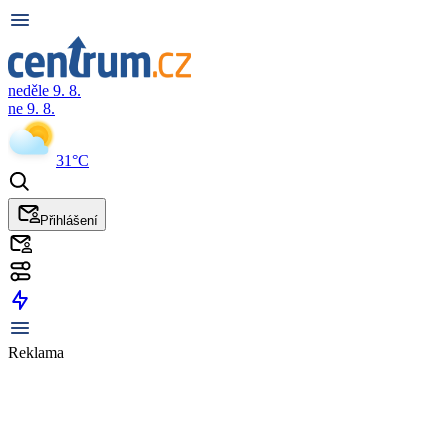
neděle 9. 8.
ne 9. 8.
31°C
Přihlášení
Reklama