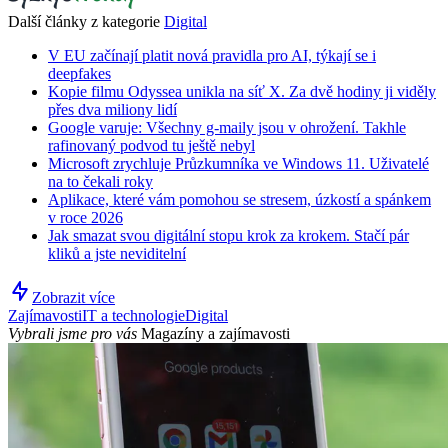
Další články z kategorie
Digital
V EU začínají platit nová pravidla pro AI, týkají se i
deepfakes
Kopie filmu Odyssea unikla na síť X. Za dvě hodiny ji viděly
přes dva miliony lidí
Google varuje: Všechny g-maily jsou v ohrožení. Takhle
rafinovaný podvod tu ještě nebyl
Microsoft zrychluje Průzkumníka ve Windows 11. Uživatelé
na to čekali roky
Aplikace, které vám pomohou se stresem, úzkostí a spánkem
v roce 2026
Jak smazat svou digitální stopu krok za krokem. Stačí pár
kliků a jste neviditelní
Zobrazit více
Zajímavosti
IT a technologie
Digital
Vybrali jsme pro vás
Magazíny a zajímavosti