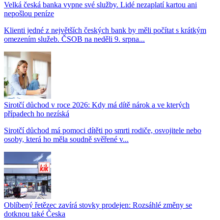
Velká česká banka vypne své služby. Lidé nezaplatí kartou ani
nepošlou peníze
Klienti jedné z největších českých bank by měli počítat s krátkým
omezením služeb. ČSOB na neděli 9. srpna...
Sirotčí důchod v roce 2026: Kdy má dítě nárok a ve kterých
případech ho nezíská
Sirotčí důchod má pomoci dítěti po smrti rodiče, osvojitele nebo
osoby, která ho měla soudně svěřené v...
Oblíbený řetězec zavírá stovky prodejen: Rozsáhlé změny se
dotknou také Česka