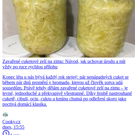
Zavařené cuketové zelí na zimu: Návod, jak uchovat úrodu a mít
vždy po ruce rychlou přílohu
Konec léta u nás bývá každý rok stejný: pár nenápadných cuket se
během pár dnů promění v hromadu, kterou už člověk sotva udá
sousedům. Právě tehdy dělám zavařené cuketové zelí na zimu – je
levné, jednoduché a překvapivě všestranné. Díky hrubě nastrouhané
cuketě, cibuli, octu, cukru a kmínu chutná po odležení skoro jako
poctivá domácí klasika.
Cooky.cz
dnes, 15:55