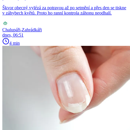
Škvor obecný vylézá za potravou až po setmění a přes den se tiskne
v záhybech květů. Proto ho ranní kontrola záhonu neodhalí.
Chalupáři-Zahrádkáři
dnes, 06:51
4 min