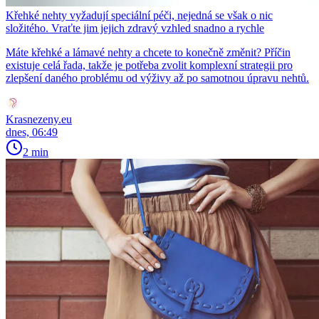
Křehké nehty vyžadují speciální péči, nejedná se však o nic
složitého. Vraťte jim jejich zdravý vzhled snadno a rychle
Máte křehké a lámavé nehty a chcete to konečně změnit? Příčin
existuje celá řada, takže je potřeba zvolit komplexní strategii pro
zlepšení daného problému od výživy až po samotnou úpravu nehtů.
Krasnezeny.eu
dnes, 06:49
2 min