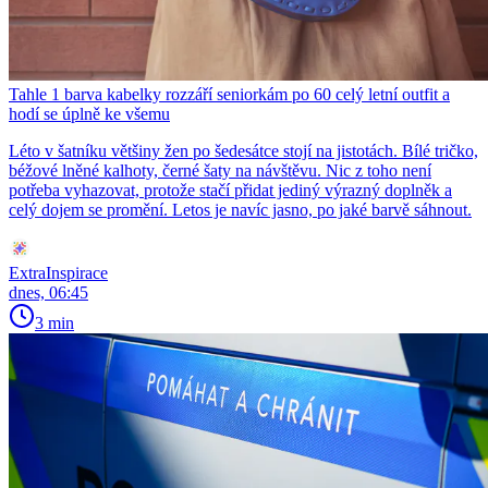
Tahle 1 barva kabelky rozzáří seniorkám po 60 celý letní outfit a
hodí se úplně ke všemu
Léto v šatníku většiny žen po šedesátce stojí na jistotách. Bílé tričko,
béžové lněné kalhoty, černé šaty na návštěvu. Nic z toho není
potřeba vyhazovat, protože stačí přidat jediný výrazný doplněk a
celý dojem se promění. Letos je navíc jasno, po jaké barvě sáhnout.
ExtraInspirace
dnes, 06:45
3 min