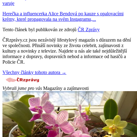
varuje
Herečka a influencerka Alice Bendová po kauze s opalovacími
krémy, které propagovala na svém Instagramu,...
Tento článek byl publikován ze zdrojů
ČR Zprávy
ČRzprávy.cz jsou nezávislý lifestylový magazín s důrazem na dění
ve společnosti. Přináší novinky ze života celebrit, zajímavosti z
kultury a novinky z televize. Najdete u nás ale také nejdůležitější
informace z dopravy, dopravních nehod a informace od hasičů a
Policie ČR.
Všechny články tohoto autora →
Vybrali jsme pro vás
Magazíny a zajímavosti