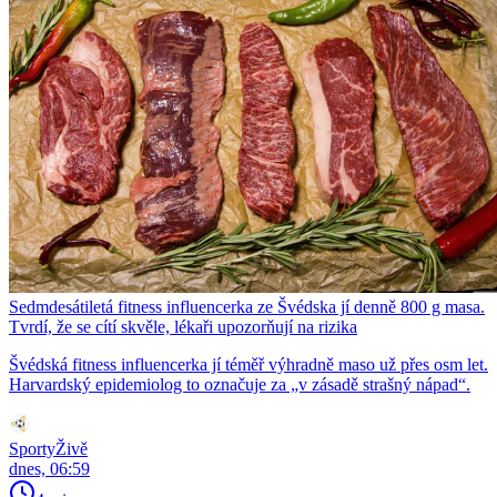
Sedmdesátiletá fitness influencerka ze Švédska jí denně 800 g masa.
Tvrdí, že se cítí skvěle, lékaři upozorňují na rizika
Švédská fitness influencerka jí téměř výhradně maso už přes osm let.
Harvardský epidemiolog to označuje za „v zásadě strašný nápad“.
SportyŽivě
dnes, 06:59