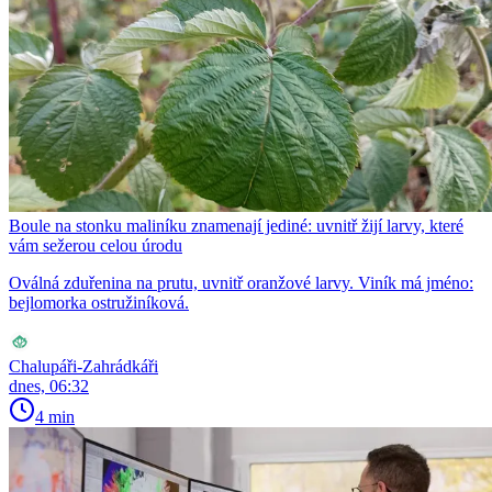
Boule na stonku maliníku znamenají jediné: uvnitř žijí larvy, které
vám sežerou celou úrodu
Oválná zduřenina na prutu, uvnitř oranžové larvy. Viník má jméno:
bejlomorka ostružiníková.
Chalupáři-Zahrádkáři
dnes, 06:32
4 min