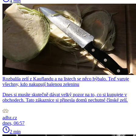
4 min
Rozbalila zelí z Kauflandu a na listech se něco hýbalo. Teď varuje
všechny, kdo nakupují balenou zeleninu
Dnes si musíte skutečně dávat velký pozor na to, co si kupujete v
obchodech. Tato zákaznice si přinesla domů nechutné čínské zelí.
adbz.cz
dnes, 06:57
2 min