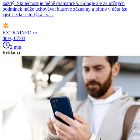
každý. Skutečnost je méně dramatická. Google ale za určitých
podmínek může uchovávat hlasové záznamy a přímo v účtu lze
zjistit, zda se to týká i vás.
EXTRAINFO.cz
dnes, 07:03
2 min
Reklama