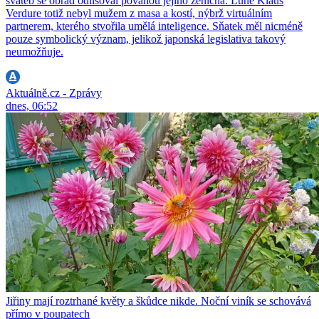
svateb se obřad odlišoval povahou jejího ženicha. Lune Klaus
Verdure totiž nebyl mužem z masa a kostí, nýbrž virtuálním
partnerem, kterého stvořila umělá inteligence. Sňatek měl nicméně
pouze symbolický význam, jelikož japonská legislativa takový
neumožňuje.
Aktuálně.cz - Zprávy
dnes, 06:52
Jiřiny mají roztrhané květy a škůdce nikde. Noční viník se schovává
přímo v poupatech