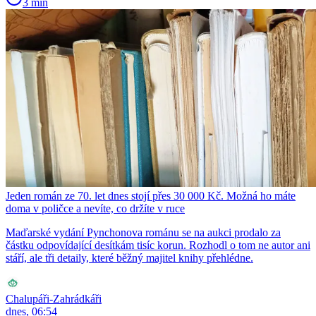
3 min
Jeden román ze 70. let dnes stojí přes 30 000 Kč. Možná ho máte
doma v poličce a nevíte, co držíte v ruce
Maďarské vydání Pynchonova románu se na aukci prodalo za
částku odpovídající desítkám tisíc korun. Rozhodl o tom ne autor ani
stáří, ale tři detaily, které běžný majitel knihy přehlédne.
Chalupáři-Zahrádkáři
dnes, 06:54