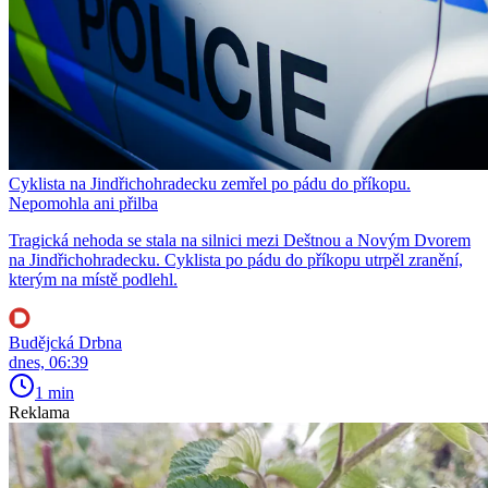
Cyklista na Jindřichohradecku zemřel po pádu do příkopu.
Nepomohla ani přilba
Tragická nehoda se stala na silnici mezi Deštnou a Novým Dvorem
na Jindřichohradecku. Cyklista po pádu do příkopu utrpěl zranění,
kterým na místě podlehl.
Budějcká Drbna
dnes, 06:39
1 min
Reklama