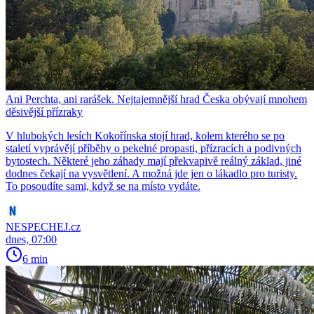
Ani Perchta, ani rarášek. Nejtajemnější hrad Česka obývají mnohem
děsivější přízraky
V hlubokých lesích Kokořínska stojí hrad, kolem kterého se po
staletí vyprávějí příběhy o pekelné propasti, přízracích a podivných
bytostech. Některé jeho záhady mají překvapivě reálný základ, jiné
dodnes čekají na vysvětlení. A možná jde jen o lákadlo pro turisty.
To posoudíte sami, když se na místo vydáte.
NESPECHEJ.cz
dnes, 07:00
6 min