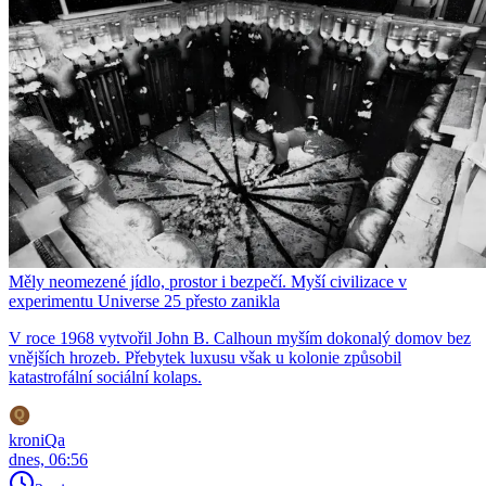
Měly neomezené jídlo, prostor i bezpečí. Myší civilizace v
experimentu Universe 25 přesto zanikla
V roce 1968 vytvořil John B. Calhoun myším dokonalý domov bez
vnějších hrozeb. Přebytek luxusu však u kolonie způsobil
katastrofální sociální kolaps.
kroniQa
dnes, 06:56