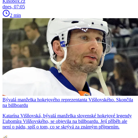
Kinobox.cz
dnes, 07:05
2 min
Bývalá manželka hokejového reprezentanta Višňovského. Skončila
na billboardu
Katarína Višňovská, bývalá manželka slovenské hokejové legendy
Ľubomíra Višňovského, se objevila na billboardu. Její příběh ale
není o pádu, spíš o tom, co se skrývá za známým příjmením.