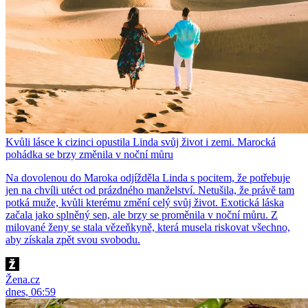
Kvůli lásce k cizinci opustila Linda svůj život i zemi. Marocká
pohádka se brzy změnila v noční můru
Na dovolenou do Maroka odjížděla Linda s pocitem, že potřebuje
jen na chvíli utéct od prázdného manželství. Netušila, že právě tam
potká muže, kvůli kterému změní celý svůj život. Exotická láska
začala jako splněný sen, ale brzy se proměnila v noční můru. Z
milované ženy se stala vězeňkyně, která musela riskovat všechno,
aby získala zpět svou svobodu.
Žena.cz
dnes, 06:59