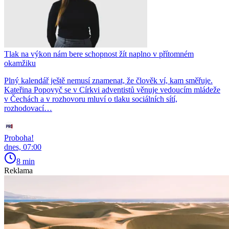
Tlak na výkon nám bere schopnost žít naplno v přítomném
okamžiku
Plný kalendář ještě nemusí znamenat, že člověk ví, kam směřuje.
Kateřina Popovyč se v Církvi adventistů věnuje vedoucím mládeže
v Čechách a v rozhovoru mluví o tlaku sociálních sítí,
rozhodovací…
Proboha!
dnes, 07:00
8 min
Reklama