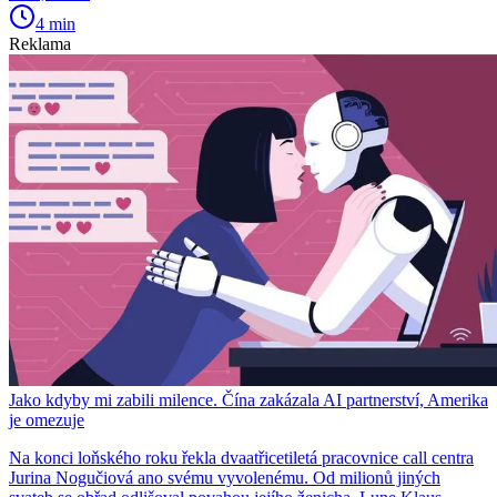
4 min
Reklama
Jako kdyby mi zabili milence. Čína zakázala AI partnerství, Amerika
je omezuje
Na konci loňského roku řekla dvaatřicetiletá pracovnice call centra
Jurina Nogučiová ano svému vyvolenému. Od milionů jiných