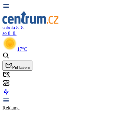
sobota 8. 8.
so 8. 8.
17°C
Přihlášení
Reklama