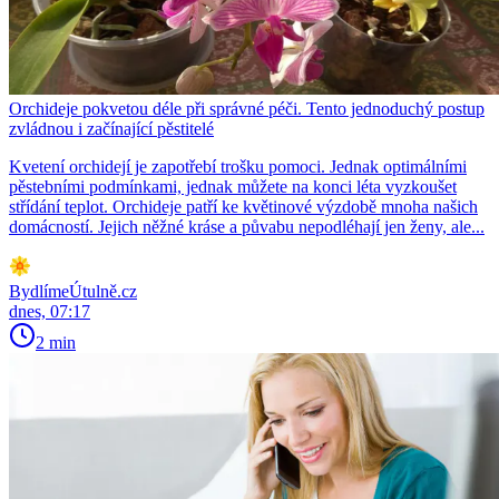
Orchideje pokvetou déle při správné péči. Tento jednoduchý postup
zvládnou i začínající pěstitelé
Kvetení orchidejí je zapotřebí trošku pomoci. Jednak optimálními
pěstebními podmínkami, jednak můžete na konci léta vyzkoušet
střídání teplot. Orchideje patří ke květinové výzdobě mnoha našich
domácností. Jejich něžné kráse a půvabu nepodléhají jen ženy, ale...
BydlímeÚtulně.cz
dnes, 07:17
2 min