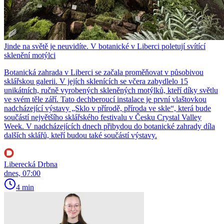
Jinde na světě je neuvidíte. V botanické v Liberci poletují svítící
sklenění motýlci
Botanická zahrada v Liberci se začala proměňovat v působivou
sklářskou galerii. V jejích sklenících se včera zabydlelo 15
unikátních, ručně vyrobených skleněných motýlků, kteří díky světlu
ve svém těle září. Tato dechberoucí instalace je první vlaštovkou
nadcházející výstavy „Sklo v přírodě, příroda ve skle“, která bude
součástí největšího sklářského festivalu v Česku Crystal Valley
Week. V nadcházejících dnech přibydou do botanické zahrady díla
dalších sklářů, kteří budou také součástí výstavy.
Liberecká Drbna
dnes, 07:00
4 min