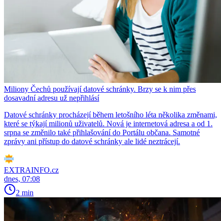
Miliony Čechů používají datové schránky. Brzy se k nim přes
dosavadní adresu už nepřihlásí
Datové schránky procházejí během letošního léta několika změnami,
které se týkají milionů uživatelů. Nová je internetová adresa a od 1.
srpna se změnilo také přihlašování do Portálu občana. Samotné
zprávy ani přístup do datové schránky ale lidé neztrácejí.
EXTRAINFO.cz
dnes, 07:08
2 min