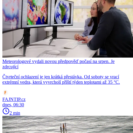
Meteorologové vydali novou předpověď počasí na srpen. Je
zdrcující
Čtvrteční ochlazení je jen krátká přestávka. Od soboty se vrací
extrémní vedra, která vyvrcholí příští týden teplotami až 35 °C.
FAJNTIP.cz
dnes, 06:30
2 min