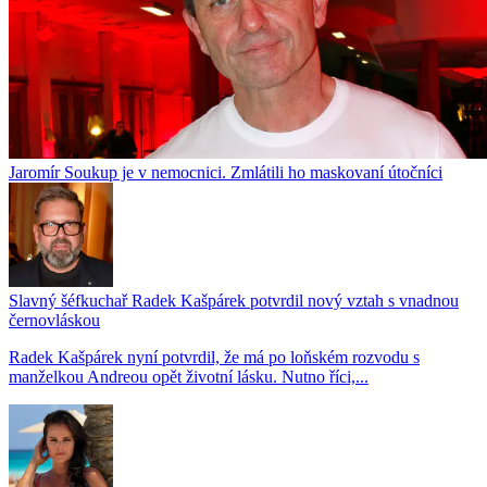
Jaromír Soukup je v nemocnici. Zmlátili ho maskovaní útočníci
Slavný šéfkuchař Radek Kašpárek potvrdil nový vztah s vnadnou
černovláskou
Radek Kašpárek nyní potvrdil, že má po loňském rozvodu s
manželkou Andreou opět životní lásku. Nutno říci,...