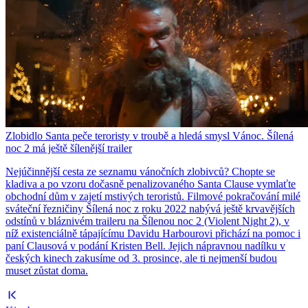
Zlobidlo Santa peče teroristy v troubě a hledá smysl Vánoc. Šílená
noc 2 má ještě šílenější trailer
Nejúčinnější cesta ze seznamu vánočních zlobivců? Chopte se
kladiva a po vzoru dočasně penalizovaného Santa Clause vymlaťte
obchodní dům v zajetí mstivých teroristů. Filmové pokračování milé
sváteční řezničiny Šílená noc z roku 2022 nabývá ještě krvavějších
odstínů v bláznivém traileru na Šílenou noc 2 (Violent Night 2), v
níž existenciálně tápajícímu Davidu Harbourovi přichází na pomoc i
paní Clausová v podání Kristen Bell. Jejich nápravnou nadílku v
českých kinech zakusíme od 3. prosince, ale ti nejmenší budou
muset zůstat doma.