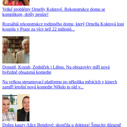
Velké problémy Ornelly Koktové. Rekonstrukce domu se
komplikuje, došly peníze!
Rozsáhlá rekonstrukce rodinného domu, který Ornella Koktová loni
koupila v Praze za více než 22 milionů...
Donutil, Kozub, Zedníček i Lábus. Na obrazovky míří nová
hvězdně obsazená komedie
Na velkou streamovací platformu po několika měsících v kinech
zamíří letošní nová komedie Někdo to rád v...
Dohra kauzy Alice Bendové: skončila u doktora! Šmucler důrazně