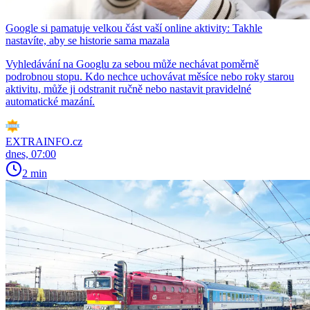
Google si pamatuje velkou část vaší online aktivity: Takhle
nastavíte, aby se historie sama mazala
Vyhledávání na Googlu za sebou může nechávat poměrně
podrobnou stopu. Kdo nechce uchovávat měsíce nebo roky starou
aktivitu, může ji odstranit ručně nebo nastavit pravidelné
automatické mazání.
EXTRAINFO.cz
dnes, 07:00
2 min