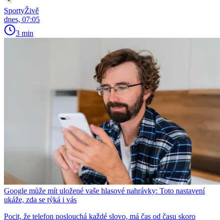
SportyŽivě
dnes, 07:05
3 min
Google může mít uložené vaše hlasové nahrávky: Toto nastavení
ukáže, zda se týká i vás
Pocit, že telefon poslouchá každé slovo, má čas od času skoro