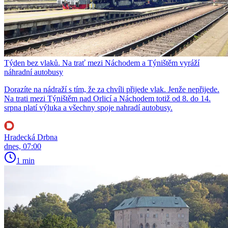
Týden bez vlaků. Na trať mezi Náchodem a Týništěm vyráží
náhradní autobusy
Dorazíte na nádraží s tím, že za chvíli přijede vlak. Jenže nepřijede.
Na trati mezi Týništěm nad Orlicí a Náchodem totiž od 8. do 14.
srpna platí výluka a všechny spoje nahradí autobusy.
Hradecká Drbna
dnes, 07:00
1 min