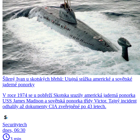
Šílený Ivan u skotských břehů: Utajná srážka americké a sovětské
jaderné ponorky
V roce 1974 se u pobřeží Skotska srazily americká jaderná ponorka
USS James Madison a sovětská ponorka třídy Victor. Tajný incident
odhalily až dokumenty CIA zveřejněné po 43 letech.
Securitytech
dnes, 06:30
3 min