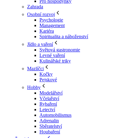
Pro hospodyňky
Zahrada
Osobní rozvoj
Psychologie
Management
Kariéra
Spiritualita a náboženství
Jídlo a vaření
Světová gastronomie
Levné vaření
Kulinářské triky
Mazlíčci
Kočky
Pejskové
Hobby
Modelářství
Včelařství
Rybaření
Letectví
Automobilismus
Adrenalin
Sběratelství
Houbaření