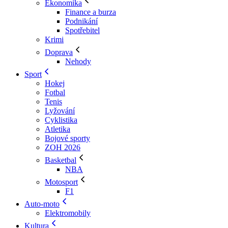
Ekonomika
Finance a burza
Podnikání
Spotřebitel
Krimi
Doprava
Nehody
Sport
Hokej
Fotbal
Tenis
Lyžování
Cyklistika
Atletika
Bojové sporty
ZOH 2026
Basketbal
NBA
Motosport
F1
Auto-moto
Elektromobily
Kultura