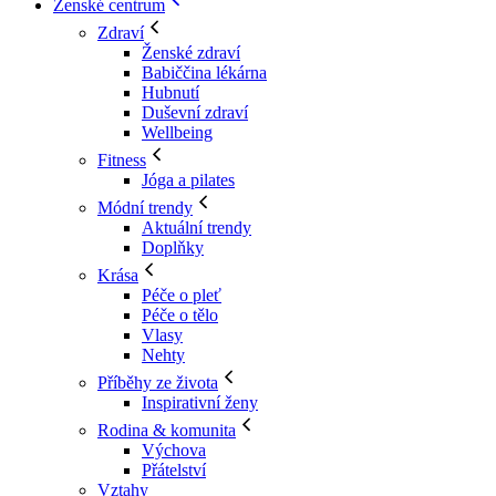
Ženské centrum
Zdraví
Ženské zdraví
Babiččina lékárna
Hubnutí
Duševní zdraví
Wellbeing
Fitness
Jóga a pilates
Módní trendy
Aktuální trendy
Doplňky
Krása
Péče o pleť
Péče o tělo
Vlasy
Nehty
Příběhy ze života
Inspirativní ženy
Rodina & komunita
Výchova
Přátelství
Vztahy