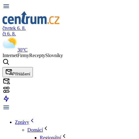
čtvrtek 6. 8.
čt 6. 8.
30°C
Internet
Firmy
Recepty
Slovníky
Přihlášení
Zprávy
Domácí
Regionální