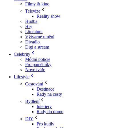
Filmy & kino
Televize
Reality show
Hudba
Hry
Literatura
Výtvarné umění
Divadlo
Digi a stream
Celebrity
Módní policie
Pro pamětníky
Nové tváře
Lifestyle
Cestování
Destinace
Rady na cesty
Bydlení
Interiery
Rady do domu
DIY
Pro kutily