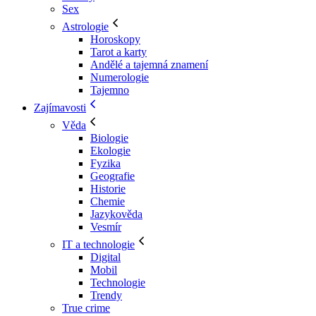
Sex
Astrologie
Horoskopy
Tarot a karty
Andělé a tajemná znamení
Numerologie
Tajemno
Zajímavosti
Věda
Biologie
Ekologie
Fyzika
Geografie
Historie
Chemie
Jazykověda
Vesmír
IT a technologie
Digital
Mobil
Technologie
Trendy
True crime