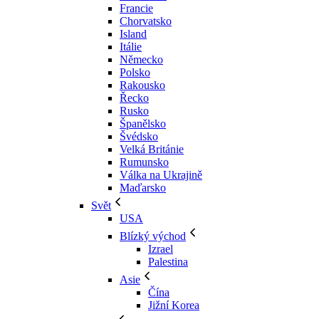
Francie
Chorvatsko
Island
Itálie
Německo
Polsko
Rakousko
Řecko
Rusko
Španělsko
Švédsko
Velká Británie
Rumunsko
Válka na Ukrajině
Maďarsko
Svět
USA
Blízký východ
Izrael
Palestina
Asie
Čína
Jižní Korea