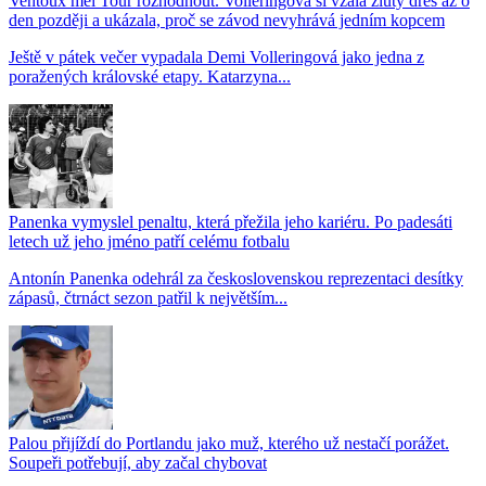
Ventoux měl Tour rozhodnout. Volleringová si vzala žlutý dres až o
den později a ukázala, proč se závod nevyhrává jedním kopcem
Ještě v pátek večer vypadala Demi Volleringová jako jedna z
poražených královské etapy. Katarzyna...
Panenka vymyslel penaltu, která přežila jeho kariéru. Po padesáti
letech už jeho jméno patří celému fotbalu
Antonín Panenka odehrál za československou reprezentaci desítky
zápasů, čtrnáct sezon patřil k největším...
Palou přijíždí do Portlandu jako muž, kterého už nestačí porážet.
Soupeři potřebují, aby začal chybovat