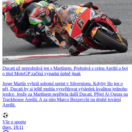
Ducati už neprohrává jen s Martínem. Prohrává s celou Aprilií a boj
o titul MotoGP začíná vypadat úplně jinak
Jorge Martín vyhrál sobotní sprint v Silverstonu. Kdyby šlo jen o
něj, Ducati by si ještě mohla vysvětlovat výsledek kvalitou jednoho
jezdce. Jenže za Martínem nepřijela další Ducati. Přijel Ai Ogura na
Trackhouse Aprilii. A za ním Marco Bezzecchi na druhé tovární
Aprilii.
Vše o sportu
dnes, 18:11