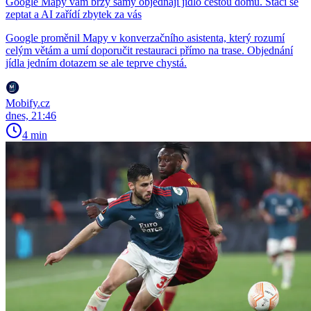
Google Mapy vám brzy samy objednají jídlo cestou domů. Stačí se
zeptat a AI zařídí zbytek za vás
Google proměnil Mapy v konverzačního asistenta, který rozumí
celým větám a umí doporučit restauraci přímo na trase. Objednání
jídla jedním dotazem se ale teprve chystá.
Mobify.cz
dnes, 21:46
4 min