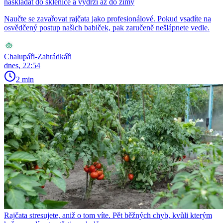
naskládat do sklenice a vydrží až do zimy
Naučte se zavařovat rajčata jako profesionálové. Pokud vsadíte na
osvědčený postup našich babiček, pak zaručeně nešlápnete vedle.
Chalupáři-Zahrádkáři
dnes, 22:54
2 min
Rajčata stresujete, aniž o tom víte. Pět běžných chyb, kvůli kterým