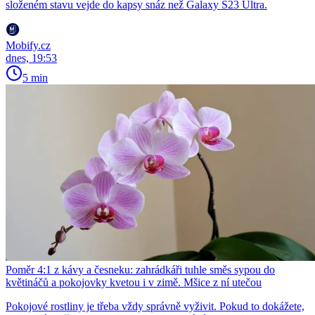
složeném stavu vejde do kapsy snáz než Galaxy S23 Ultra.
Mobify.cz
dnes, 19:53
5 min
Poměr 4:1 z kávy a česneku: zahrádkáři tuhle směs sypou do
květináčů a pokojovky kvetou i v zimě. Mšice z ní utečou
Pokojové rostliny je třeba vždy správně vyživit. Pokud to dokážete,