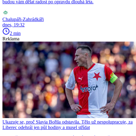
budou vám dělat radost po opravdu dlouhá léta.
Chalupáři-Zahrádkáři
dnes, 19:32
2 min
Reklama
Ukazuje se, proč Slavia Bořila odstavila. Tělo už nespolupracuje, za
Liberec odehrál jen půl hodiny a musel střídat