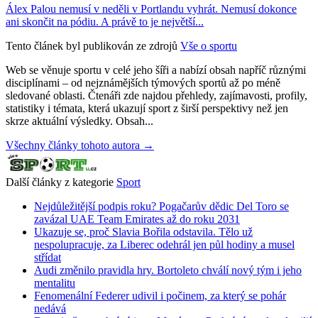
Álex Palou nemusí v neděli v Portlandu vyhrát. Nemusí dokonce
ani skončit na pódiu. A právě to je největší...
Tento článek byl publikován ze zdrojů
Vše o sportu
Web se věnuje sportu v celé jeho šíři a nabízí obsah napříč různými
disciplínami – od nejznámějších týmových sportů až po méně
sledované oblasti. Čtenáři zde najdou přehledy, zajímavosti, profily,
statistiky i témata, která ukazují sport z širší perspektivy než jen
skrze aktuální výsledky. Obsah...
Všechny články tohoto autora →
Další články z kategorie
Sport
Nejdůležitější podpis roku? Pogačarův dědic Del Toro se
zavázal UAE Team Emirates až do roku 2031
Ukazuje se, proč Slavia Bořila odstavila. Tělo už
nespolupracuje, za Liberec odehrál jen půl hodiny a musel
střídat
Audi změnilo pravidla hry. Bortoleto chválí nový tým i jeho
mentalitu
Fenomenální Federer udivil i počinem, za který se pohár
nedává