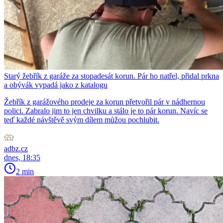
Starý žebřík z garáže za stopadesát korun. Pár ho natřel, přidal prkna
a obývák vypadá jako z katalogu
Žebřík z garážového prodeje za korun přetvořil pár v nádhernou
polici. Zabralo jim to jen chvilku a stálo je to pár korun. Navíc se
teď každé návštěvě svým dílem můžou pochlubit.
adbz.cz
dnes, 18:35
2 min