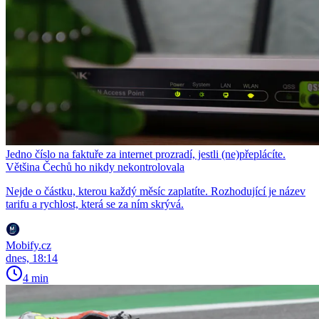
Jedno číslo na faktuře za internet prozradí, jestli (ne)přeplácíte.
Většina Čechů ho nikdy nekontrolovala
Nejde o částku, kterou každý měsíc zaplatíte. Rozhodující je název
tarifu a rychlost, která se za ním skrývá.
Mobify.cz
dnes, 18:14
4 min