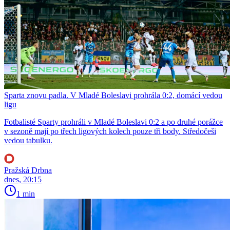
Sparta znovu padla. V Mladé Boleslavi prohrála 0:2, domácí vedou
ligu
Fotbalisté Sparty prohráli v Mladé Boleslavi 0:2 a po druhé porážce
v sezoně mají po třech ligových kolech pouze tři body. Středočeši
vedou tabulku.
Pražská Drbna
dnes, 20:15
1 min