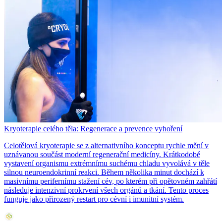
Kryoterapie celého těla: Regenerace a prevence vyhoření
Celotělová kryoterapie se z alternativního konceptu rychle mění v
uznávanou součást moderní regenerační medicíny. Krátkodobé
vystavení organismu extrémnímu suchému chladu vyvolává v těle
silnou neuroendokrinní reakci. Během několika minut dochází k
masivnímu perifernímu stažení cév, po kterém při opětovném zahřátí
následuje intenzivní prokrvení všech orgánů a tkání. Tento proces
funguje jako přirozený restart pro cévní i imunitní systém.