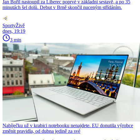
Jan Bořil nastoupil za Liberec poprvé v základní sestavě, a po 35
minutách šel dolů. Debut v Brně skončil nuceným střídáním.
SportyŽivě
dnes, 19:19
3 min
Nabíječku už v krabici notebooku nenajdete. EU donutila výrobce
změnit pravidla, od dubna jedině za své