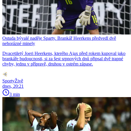
Ostuda bývalé naděje Sparty. Brankář Heerkens předvedl dvě
nehorázné minely
Dvacetiletý Joeri Heerkens, kterého Ajax před rokem kupoval jako
brankáře budoucnosti, si za šest srpnových dnů připsal dvě trapné
chyby, jednu v přípravě, druhou v ostrém zápase.
SportyŽivě
dnes, 20:21
3 min