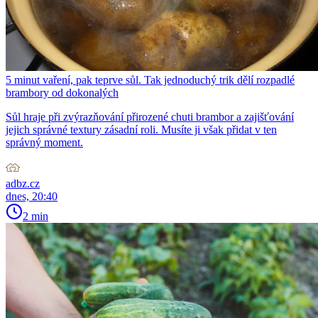
5 minut vaření, pak teprve sůl. Tak jednoduchý trik dělí rozpadlé
brambory od dokonalých
Sůl hraje při zvýrazňování přirozené chuti brambor a zajišťování
jejich správné textury zásadní roli. Musíte ji však přidat v ten
správný moment.
adbz.cz
dnes, 20:40
2 min