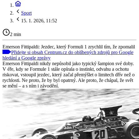
Sport
15. 1. 2026, 11:52
2 min
Emerson Fittipaldi: Jezdec, který Formuli 1 zrychlil tím, že zpomalil
Přidejte si obsah Centrum.cz do oblíbených zdrojů pro Google
hledání a Google zprávy
Emerson Fittipaldi nikdy nepůsobil jako typický šampion své doby.
V éře, kdy se Formule 1 stále opírala o instinkt, odvahu a ochotu
riskovat, vstoupil jezdec, který začal přemýšlet o limitech dřív než o
rychlosti. Ne proto, že by byl opatrný. Ale proto, že chápal, že svět
se mění – a s ním i závodění.