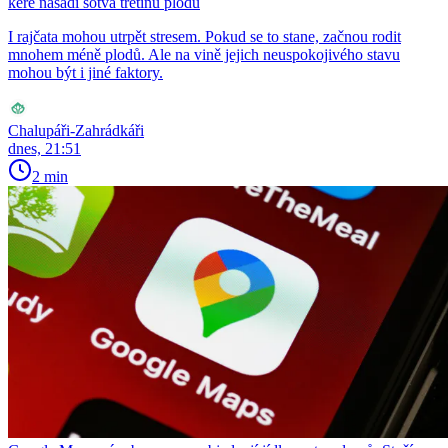
keře nasadí sotva třetinu plodů
I rajčata mohou utrpět stresem. Pokud se to stane, začnou rodit
mnohem méně plodů. Ale na vině jejich neuspokojivého stavu
mohou být i jiné faktory.
Chalupáři-Zahrádkáři
dnes, 21:51
2 min