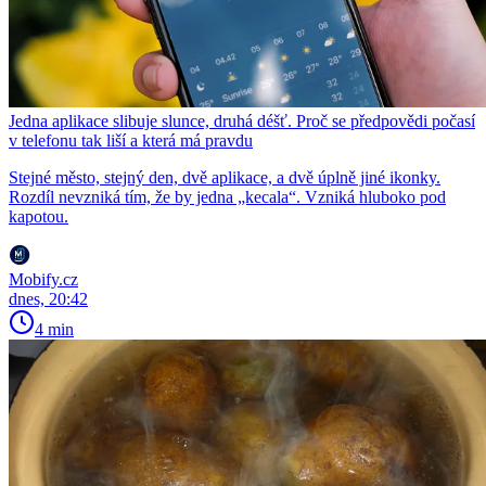
Jedna aplikace slibuje slunce, druhá déšť. Proč se předpovědi počasí
v telefonu tak liší a která má pravdu
Stejné město, stejný den, dvě aplikace, a dvě úplně jiné ikonky.
Rozdíl nevzniká tím, že by jedna „kecala“. Vzniká hluboko pod
kapotou.
Mobify.cz
dnes, 20:42
4 min