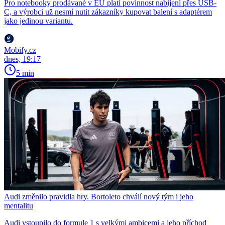
Pro notebooky prodávané v EU platí povinnost nabíjení přes USB-
C, a výrobci už nesmí nutit zákazníky kupovat balení s adaptérem
jako jedinou variantu.
Mobify.cz
dnes, 19:17
5 min
Audi změnilo pravidla hry. Bortoleto chválí nový tým i jeho
mentalitu
Audi vstoupilo do formule 1 s velkými ambicemi a jeho příchod