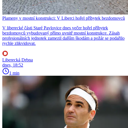
Plameny v mostní konstrukci: V Liberci hořel příbytek bezdomovců
V liberecké části Staré Pavlovice dnes večer hořel příbytek
bezdomovců vybudovaný přímo uvnitř mostní konstrukce. Zásah
profesionálních jednotek zamezil dalším škodám a požár se podařilo
rychle zlikvidovat.
Liberecká Drbna
dnes, 18:52
1 min