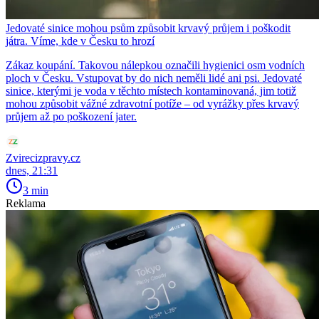
Jedovaté sinice mohou psům způsobit krvavý průjem i poškodit
játra. Víme, kde v Česku to hrozí
Zákaz koupání. Takovou nálepkou označili hygienici osm vodních
ploch v Česku. Vstupovat by do nich neměli lidé ani psi. Jedovaté
sinice, kterými je voda v těchto místech kontaminovaná, jim totiž
mohou způsobit vážné zdravotní potíže – od vyrážky přes krvavý
průjem až po poškození jater.
Zvirecizpravy.cz
dnes, 21:31
3 min
Reklama