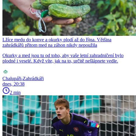
Lžíce medu do konve a okurky plodí až do října. Většina
zahrádkářů přitom med na záhon nikdy nepoužila
Okurky a med jsou tu od toho, aby vaše letní zahradničení bylo
plodné i veselé. Když víte, jak na to, určitě nešlápnete vedle.
Chalupáři-Zahrádkáři
dnes, 20:38
2 min