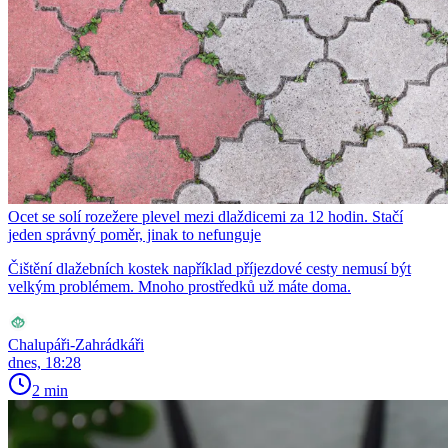
Ocet se solí rozežere plevel mezi dlaždicemi za 12 hodin. Stačí
jeden správný poměr, jinak to nefunguje
Čištění dlažebních kostek například příjezdové cesty nemusí být
velkým problémem. Mnoho prostředků už máte doma.
Chalupáři-Zahrádkáři
dnes, 18:28
2 min