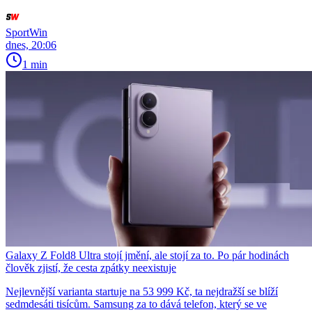
SportWin
dnes, 20:06
1 min
Galaxy Z Fold8 Ultra stojí jmění, ale stojí za to. Po pár hodinách
člověk zjistí, že cesta zpátky neexistuje
Nejlevnější varianta startuje na 53 999 Kč, ta nejdražší se blíží
sedmdesáti tisícům. Samsung za to dává telefon, který se ve