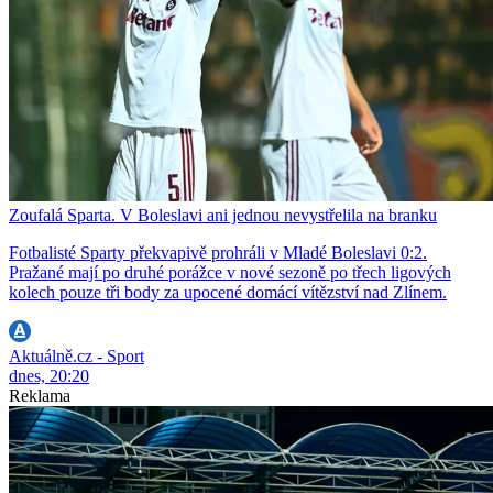
Zoufalá Sparta. V Boleslavi ani jednou nevystřelila na branku
Fotbalisté Sparty překvapivě prohráli v Mladé Boleslavi 0:2.
Pražané mají po druhé porážce v nové sezoně po třech ligových
kolech pouze tři body za upocené domácí vítězství nad Zlínem.
Aktuálně.cz - Sport
dnes, 20:20
Reklama