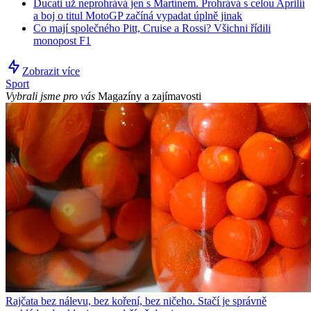
Ducati už neprohrává jen s Martínem. Prohrává s celou Aprilií
a boj o titul MotoGP začíná vypadat úplně jinak
Co mají společného Pitt, Cruise a Rossi? Všichni řídili
monopost F1
Zobrazit více
Sport
Vybrali jsme pro vás
Magazíny a zajímavosti
Rajčata bez nálevu, bez koření, bez ničeho. Stačí je správně