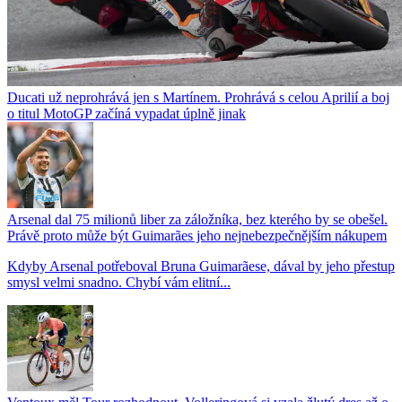
Ducati už neprohrává jen s Martínem. Prohrává s celou Aprilií a boj
o titul MotoGP začíná vypadat úplně jinak
Arsenal dal 75 milionů liber za záložníka, bez kterého by se obešel.
Právě proto může být Guimarães jeho nejnebezpečnějším nákupem
Kdyby Arsenal potřeboval Bruna Guimarãese, dával by jeho přestup
smysl velmi snadno. Chybí vám elitní...