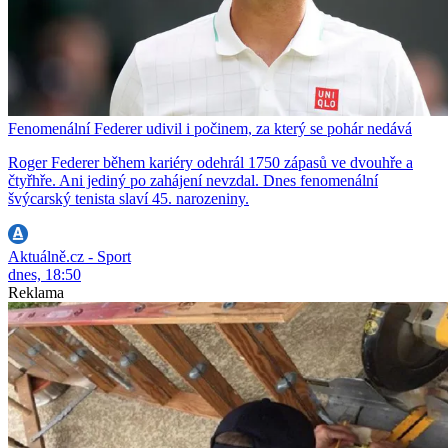
Fenomenální Federer udivil i počinem, za který se pohár nedává
Roger Federer během kariéry odehrál 1750 zápasů ve dvouhře a
čtyřhře. Ani jediný po zahájení nevzdal. Dnes fenomenální
švýcarský tenista slaví 45. narozeniny.
Aktuálně.cz - Sport
dnes, 18:50
Reklama