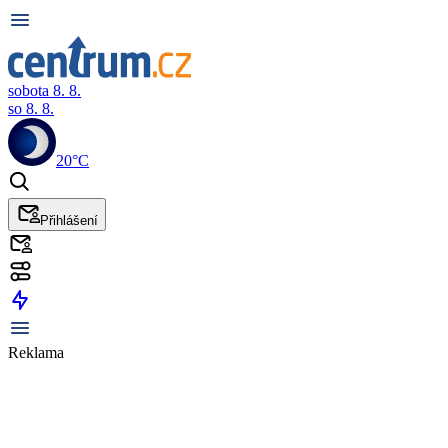
sobota 8. 8.
so 8. 8.
20°C
Přihlášení
Reklama