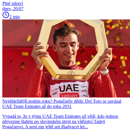
Plné zdraví
dnes, 20:07
2 min
Nejdůležitější podpis roku? Pogačarův dědic Del Toro se zavázal
UAE Team Emirates až do roku 2031
Vypadá to, že v týmu UAE Team Emirates už vědí, kdo jednou
převezme štafetu po slovinském stroji na vítězství Tadeji
Pogačarovi. A není mu ještě ani třiadvacet let...