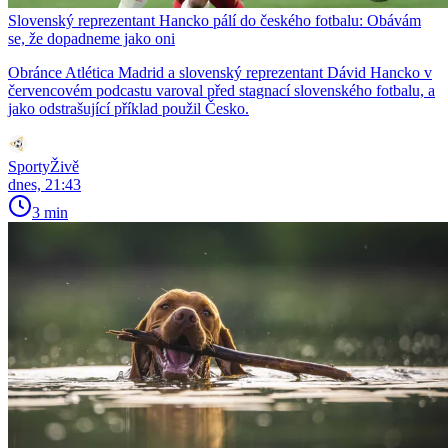
Slovenský reprezentant Hancko pálí do českého fotbalu: Obávám
se, že dopadneme jako oni
Obránce Atlética Madrid a slovenský reprezentant Dávid Hancko v
červencovém podcastu varoval před stagnací slovenského fotbalu, a
jako odstrašující příklad použil Česko.
SportyŽivě
dnes, 21:43
3 min