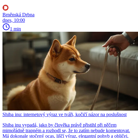
Brněnská Drbna
dnes, 10:00
1 min
Shiba inu: internetový výraz ve tváři, kočičí názor na poslušnost
Shiba inu vypadá, jako by člověka právě přistihl při něčem
mimořádně trapném a rozhodl se, že to zatím nebude komentovat.
Má dokonale stočený ocas, liščí výraz, elegantní pohyb a obličej,