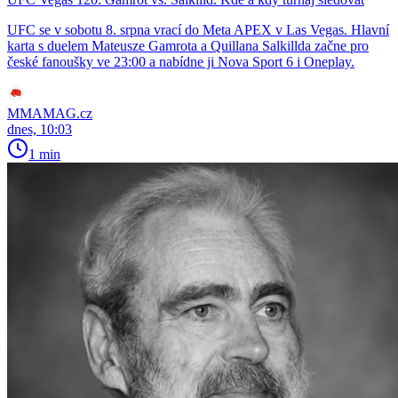
UFC se v sobotu 8. srpna vrací do Meta APEX v Las Vegas. Hlavní
karta s duelem Mateusze Gamrota a Quillana Salkillda začne pro
české fanoušky ve 23:00 a nabídne ji Nova Sport 6 i Oneplay.
MMAMAG.cz
dnes, 10:03
1 min