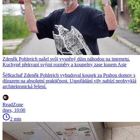
Zdeněk Pohlreich našel svůj vysněný dům náhodou na internetu.
Kuchyně překvapí svými rozměry a koupelny zase kusem Asie
Šéfkuchař Zdeněk Pohlreich vybudoval kousek za Prahou domov s
důrazem na absolutní praktičnost. Uspořádání vily nabízí neobvyklá
architektonická řešení.
ReadZone
dnes, 10:00
2 min