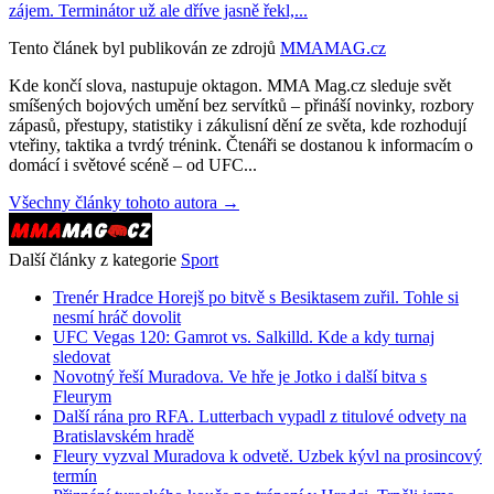
zájem. Terminátor už ale dříve jasně řekl,...
Tento článek byl publikován ze zdrojů
MMAMAG.cz
Kde končí slova, nastupuje oktagon. MMA Mag.cz sleduje svět
smíšených bojových umění bez servítků – přináší novinky, rozbory
zápasů, přestupy, statistiky i zákulisní dění ze světa, kde rozhodují
vteřiny, taktika a tvrdý trénink. Čtenáři se dostanou k informacím o
domácí i světové scéně – od UFC...
Všechny články tohoto autora →
Další články z kategorie
Sport
Trenér Hradce Horejš po bitvě s Besiktasem zuřil. Tohle si
nesmí hráč dovolit
UFC Vegas 120: Gamrot vs. Salkilld. Kde a kdy turnaj
sledovat
Novotný řeší Muradova. Ve hře je Jotko i další bitva s
Fleurym
Další rána pro RFA. Lutterbach vypadl z titulové odvety na
Bratislavském hradě
Fleury vyzval Muradova k odvetě. Uzbek kývl na prosincový
termín