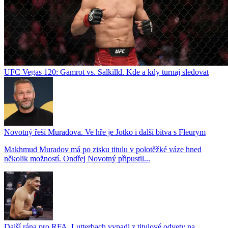
UFC Vegas 120: Gamrot vs. Salkilld. Kde a kdy turnaj sledovat
Novotný řeší Muradova. Ve hře je Jotko i další bitva s Fleurym
Makhmud Muradov má po zisku titulu v polotěžké váze hned
několik možností. Ondřej Novotný připustil...
Další rána pro RFA. Lutterbach vypadl z titulové odvety na