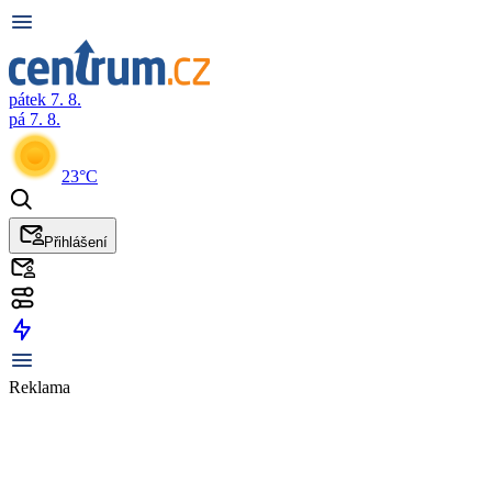
pátek 7. 8.
pá 7. 8.
23°C
Přihlášení
Reklama