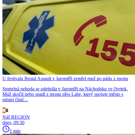
U festivalu Brutal Assault v Jaroměři zemřel muž po pádu z mostu
Smrtelná nehoda se odehrála v Jaroměři na Náchodsku ve čtvrtek.
Muž skočil nebo spadl z mostu přes Labe, který spojuje město s
místní částí…
Náš REGION
dnes, 09:30
1 min