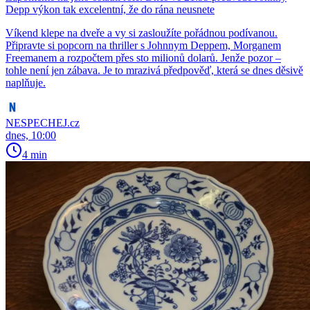
Depp výkon tak excelentní, že do rána neusnete
Víkend klepe na dveře a vy si zasloužíte pořádnou podívanou.
Připravte si popcorn na thriller s Johnnym Deppem, Morganem
Freemanem a rozpočtem přes sto milionů dolarů. Jenže pozor –
tohle není jen zábava. Je to mrazivá předpověď, která se dnes děsivě
naplňuje.
NESPECHEJ.cz
dnes, 10:00
4 min