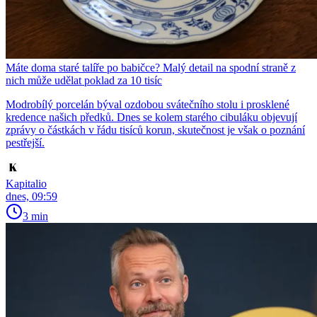
Máte doma staré talíře po babičce? Malý detail na spodní straně z
nich může udělat poklad za 10 tisíc
Modrobílý porcelán býval ozdobou svátečního stolu i prosklené
kredence našich předků. Dnes se kolem starého cibuláku objevují
zprávy o částkách v řádu tisíců korun, skutečnost je však o poznání
pestřejší.
Kapitalio
dnes, 09:59
3 min