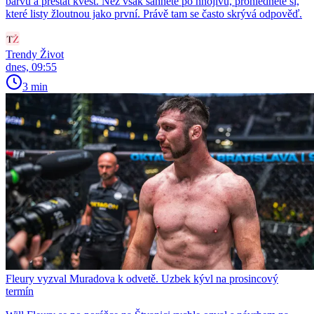
barvu a přestat kvést. Než však sáhnete po hnojivu, prohlédněte si,
které listy žloutnou jako první. Právě tam se často skrývá odpověď.
Trendy Život
dnes, 09:55
3 min
Fleury vyzval Muradova k odvetě. Uzbek kývl na prosincový
termín