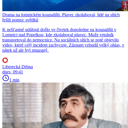
Drama na lomnickém koupališti. Plavec zkolaboval, lidé na sítích
řešili pomoc svědků
K nešťastné události došlo ve čtvrtek dopoledne na koupališti v
Lomnici nad Popelkou, kde zkolaboval plavec. Muže vrtulník
transportoval do nemocnice. Na sociálních sítích se poté objevilo
video, které celý incident zachycuje. Záznam vzbudil velký ohlas, v
pátek už ale byl smazaný.
Liberecká Drbna
dnes, 09:41
1 min