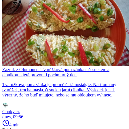
Zázrak z Olomouce: Tvarůžková pomazánka s česnekem a
cibulkou, která provoní i pochmurný den
Tvarůžková pomazánka je pro mě čistá nostalgie. Nastrouhaný
tvarůžek, trocha másla, česnek a jarní cibulka. Výsledek je tak
výrazný, že ho buď milujete, nebo se mu obloukem vyhnete.
Cooky.cz
dnes, 09:56
4 min