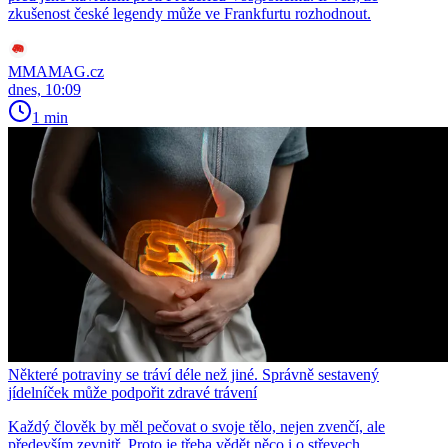
zkušenost české legendy může ve Frankfurtu rozhodnout.
MMAMAG.cz
dnes, 10:09
1 min
Některé potraviny se tráví déle než jiné. Správně sestavený
jídelníček může podpořit zdravé trávení
Každý člověk by měl pečovat o svoje tělo, nejen zvenčí, ale
především zevnitř. Proto je třeba vědět něco i o střevech.