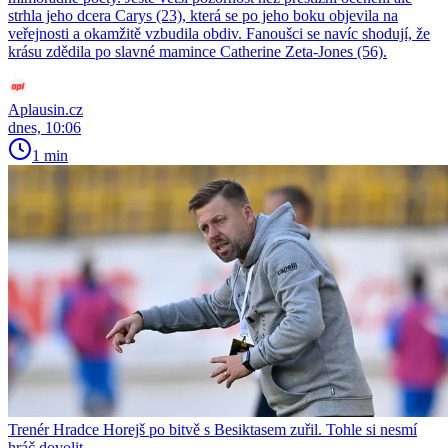
strhla jeho dcera Carys (23), která se po jeho boku objevila na
veřejnosti a okamžitě vzbudila obdiv. Fanoušci se navíc shodují, že
krásu zdědila po slavné mamince Catherine Zeta-Jones (56).
Aplausin.cz
dnes, 10:06
1 min
Trenér Hradce Horejš po bitvě s Besiktasem zuřil. Tohle si nesmí
hráč dovolit