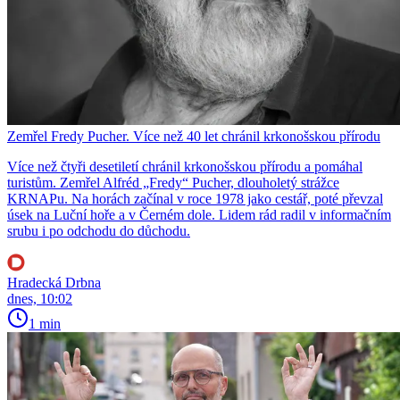
Zemřel Fredy Pucher. Více než 40 let chránil krkonošskou přírodu
Více než čtyři desetiletí chránil krkonošskou přírodu a pomáhal
turistům. Zemřel Alfréd „Fredy“ Pucher, dlouholetý strážce
KRNAPu. Na horách začínal v roce 1978 jako cestář, poté převzal
úsek na Luční hoře a v Černém dole. Lidem rád radil v informačním
srubu i po odchodu do důchodu.
Hradecká Drbna
dnes, 10:02
1 min