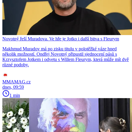
Novotný řeší Muradova. Ve hře je Jotko i další bitva s Fleurym
Makhmud Muradov má po zisku titulu v polotěžké váze hned
několik možností. Ondřej Novotný připustil sjednocení pásů s
Krzysztofem Jotkem i odvetu s Willem Fleurym, která může mít dvě
různé podoby.
MMAMAG.cz
dnes, 09:59
1 min