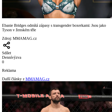
Ebanie Bridges odmítá zápasy s transgender boxerkami: Jsou jako
Tyson v ženském těle
Zdroj
:
MMAMAG.cz
Sdílet
Denní
výzva
0
Reklama
Další články z
MMAMAG.cz