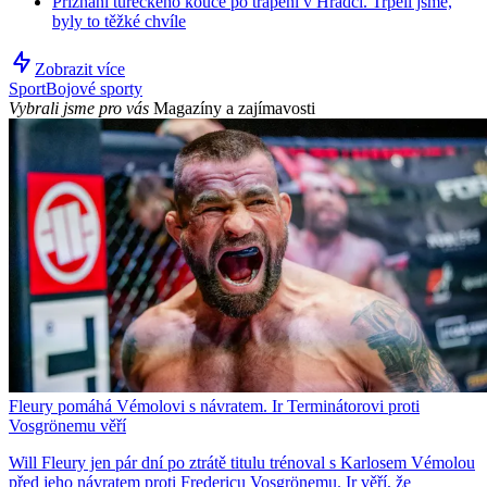
Přiznání tureckého kouče po trápení v Hradci. Trpěli jsme,
byly to těžké chvíle
Zobrazit více
Sport
Bojové sporty
Vybrali jsme pro vás
Magazíny a zajímavosti
Fleury pomáhá Vémolovi s návratem. Ir Terminátorovi proti
Vosgrönemu věří
Will Fleury jen pár dní po ztrátě titulu trénoval s Karlosem Vémolou
před jeho návratem proti Fredericu Vosgrönemu. Ir věří, že