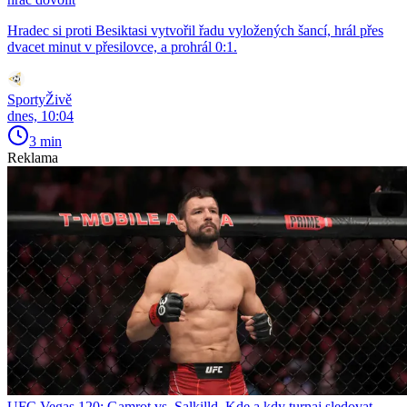
Hradec si proti Besiktasi vytvořil řadu vyložených šancí, hrál přes
dvacet minut v přesilovce, a prohrál 0:1.
SportyŽivě
dnes, 10:04
3 min
Reklama
UFC Vegas 120: Gamrot vs. Salkilld. Kde a kdy turnaj sledovat