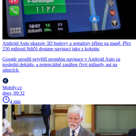
Android Auto ukazuje 3D budovy a semafory přímo na mapě. Přes
250 milionů řidičů dostane navigaci jako z kokpitu
Google spouští největší proměnu navigace v Android Auto za
poslední dekádu, a potenciálně zasáhne čtvrt miliardy aut na
silnicích.
Mobify.cz
dnes, 09:32
4 min