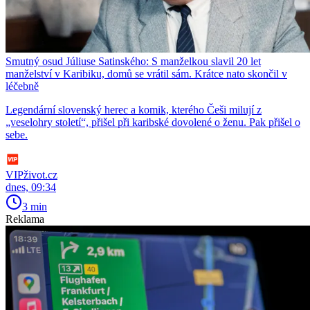
Smutný osud Júliuse Satinského: S manželkou slavil 20 let
manželství v Karibiku, domů se vrátil sám. Krátce nato skončil v
léčebně
Legendární slovenský herec a komik, kterého Češi milují z
„veselohry století“, přišel při karibské dovolené o ženu. Pak přišel o
sebe.
VIPživot.cz
dnes, 09:34
3 min
Reklama