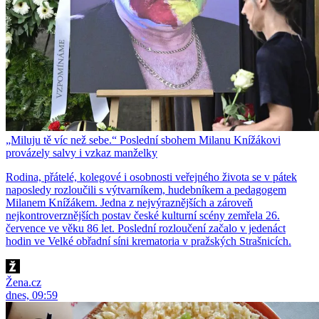
„Miluju tě víc než sebe.“ Poslední sbohem Milanu Knížákovi
provázely salvy i vzkaz manželky
Rodina, přátelé, kolegové i osobnosti veřejného života se v pátek
naposledy rozloučili s výtvarníkem, hudebníkem a pedagogem
Milanem Knížákem. Jedna z nejvýraznějších a zároveň
nejkontroverznějších postav české kulturní scény zemřela 26.
července ve věku 86 let. Poslední rozloučení začalo v jedenáct
hodin ve Velké obřadní síni krematoria v pražských Strašnicích.
Žena.cz
dnes, 09:59