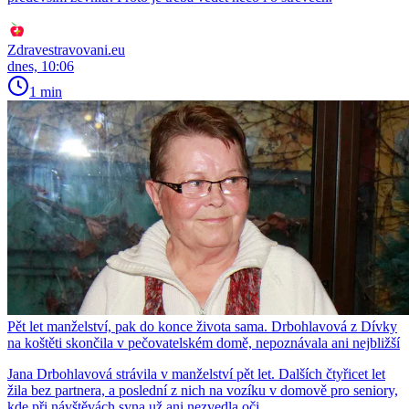
Zdravestravovani.eu
dnes, 10:06
1 min
Pět let manželství, pak do konce života sama. Drbohlavová z Dívky
na koštěti skončila v pečovatelském domě, nepoznávala ani nejbližší
Jana Drbohlavová strávila v manželství pět let. Dalších čtyřicet let
žila bez partnera, a poslední z nich na vozíku v domově pro seniory,
kde při návštěvách syna už ani nezvedla oči.