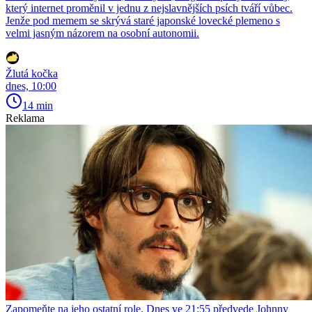
který internet proměnil v jednu z nejslavnějších psích tváří vůbec.
Jenže pod memem se skrývá staré japonské lovecké plemeno s
velmi jasným názorem na osobní autonomii.
Žlutá kočka
dnes, 10:00
14 min
Reklama
Zapomeňte na jeho ostatní role. Dnes ve 21:55 předvede Johnny