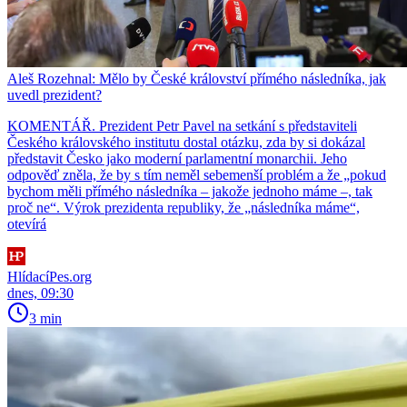
Aleš Rozehnal: Mělo by České království přímého následníka, jak
uvedl prezident?
KOMENTÁŘ. Prezident Petr Pavel na setkání s představiteli
Českého královského institutu dostal otázku, zda by si dokázal
představit Česko jako moderní parlamentní monarchii. Jeho
odpověď zněla, že by s tím neměl sebemenší problém a že „pokud
bychom měli přímého následníka – jakože jednoho máme –, tak
proč ne“. Výrok prezidenta republiky, že „následníka máme“,
otevírá
HlídacíPes.org
dnes, 09:30
3 min