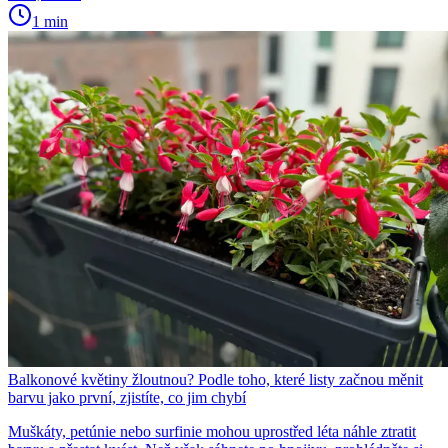
1 min
Balkonové květiny žloutnou? Podle toho, které listy začnou měnit
barvu jako první, zjistíte, co jim chybí
Muškáty, petúnie nebo surfinie mohou uprostřed léta náhle ztratit