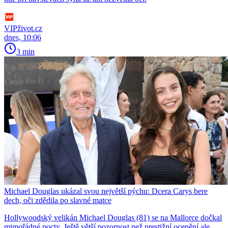
VIPživot.cz
dnes, 10:06
3 min
Michael Douglas ukázal svou největší pýchu: Dcera Carys bere
dech, oči zdědila po slavné matce
Hollywoodský velikán Michael Douglas (81) se na Mallorce dočkal
mimořádné pocty. Ještě větší pozornost než prestižní ocenění ale