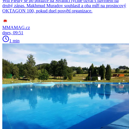
Will Fleury se po porážce na Štvanici rychle ozval s návrhem na
druhý zápas. Makhmud Muradov souhlasil a oba míří na prosincový
OKTAGON 100, pokud duel posvětí organizace.
MMAMAG.cz
dnes, 09:51
1 min