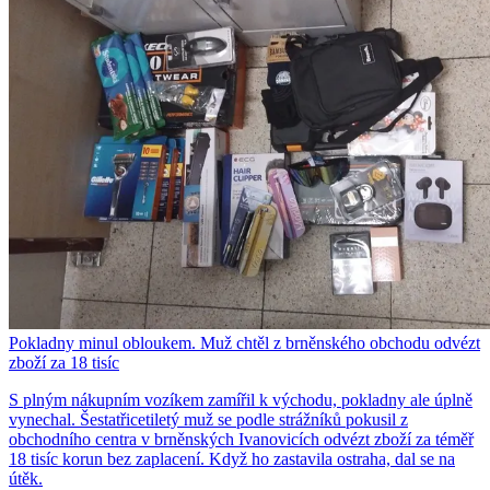
Pokladny minul obloukem. Muž chtěl z brněnského obchodu odvézt
zboží za 18 tisíc
S plným nákupním vozíkem zamířil k východu, pokladny ale úplně
vynechal. Šestatřicetiletý muž se podle strážníků pokusil z
obchodního centra v brněnských Ivanovicích odvézt zboží za téměř
18 tisíc korun bez zaplacení. Když ho zastavila ostraha, dal se na
útěk.