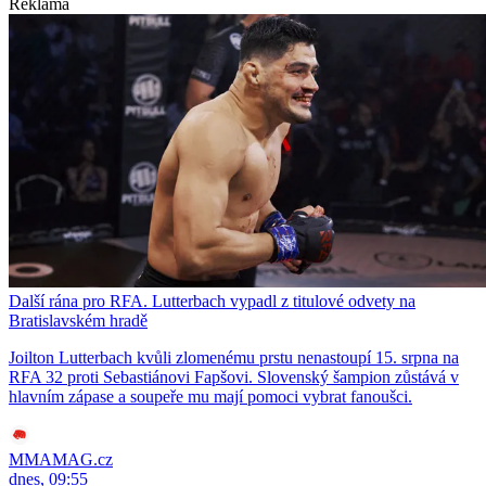
Reklama
Další rána pro RFA. Lutterbach vypadl z titulové odvety na
Bratislavském hradě
Joilton Lutterbach kvůli zlomenému prstu nenastoupí 15. srpna na
RFA 32 proti Sebastiánovi Fapšovi. Slovenský šampion zůstává v
hlavním zápase a soupeře mu mají pomoci vybrat fanoušci.
MMAMAG.cz
dnes, 09:55