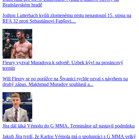
Bratislavském hradě
Joilton Lutterbach kvůli zlomenému prstu nenastoupí 15. srpna na
RFA 32 proti Sebastiánovi Fapšovi....
Fleury vyzval Muradova k odvetě. Uzbek kývl na prosincový
termín
Will Fleury se po porážce na Štvanici rychle ozval s návrhem na
druhý zápas. Makhmud Muradov souhlasil a...
Jíra dál láká Vémolu do G MMA. Terminátor už nastavil podmínku
Jakub Jíra tvrdí, že Karlos Vémola má o spolupráci s G MMA velký