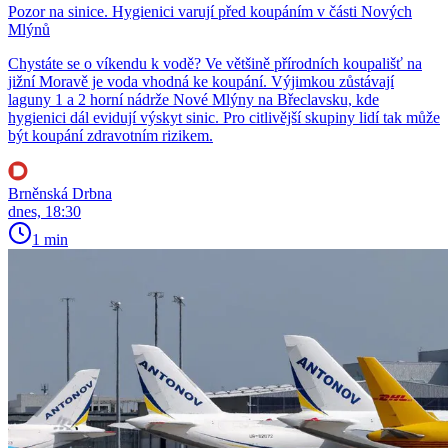
Pozor na sinice. Hygienici varují před koupáním v části Nových
Mlýnů
Chystáte se o víkendu k vodě? Ve většině přírodních koupališť na
jižní Moravě je voda vhodná ke koupání. Výjimkou zůstávají
laguny 1 a 2 horní nádrže Nové Mlýny na Břeclavsku, kde
hygienici dál evidují výskyt sinic. Pro citlivější skupiny lidí tak může
být koupání zdravotním rizikem.
Brněnská Drbna
dnes, 18:30
1 min