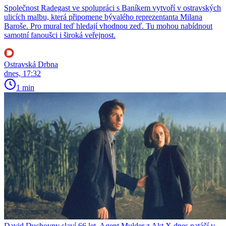
Společnost Radegast ve spolupráci s Baníkem vytvoří v ostravských
ulicích malbu, která připomene bývalého reprezentanta Milana
Baroše. Pro mural teď hledají vhodnou zeď. Tu mohou nabídnout
samotní fanoušci i široká veřejnost.
Ostravská Drbna
dnes, 17:32
1 min
David Duchovny slaví 66 let. Agent Mulder z Akt X dnes natáčí v