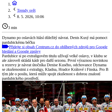
Trendy svět
8. 5. 2026, 10:06
3 min
Dynamo po oslavách hlásí důležitý návrat. Denis Kusý má pomoct
pardubickému béčku
Přidejte si obsah Centrum.cz do oblíbených zdrojů pro Google
hledání a Google zprávy
Pardubice si po extraligovém titulu užívají velké oslavy, v klubu se
ale zároveň skládá kádr pro další sezonu. První výraznou novinkou
u rezervy je návrat útočníka Denise Kusého, odchovance Dynama
se zkušenostmi z extraligy, Kladna, Hradce Králové i Finska. Pro B
tým jde o posilu, která může spojit zkušenost s dobrou znalostí
pardubického prostředí.