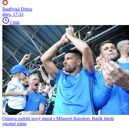
Budějcká Drbna
dnes, 17:33
3 min
Ostravu ozdobí nový mural s Milanem Barošem. Baník hledá
vhodné místo