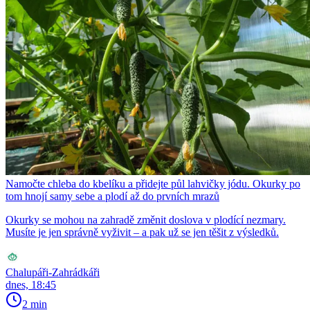
Namočte chleba do kbelíku a přidejte půl lahvičky jódu. Okurky po
tom hnojí samy sebe a plodí až do prvních mrazů
Okurky se mohou na zahradě změnit doslova v plodící nezmary.
Musíte je jen správně vyživit – a pak už se jen těšit z výsledků.
Chalupáři-Zahrádkáři
dnes, 18:45
2 min