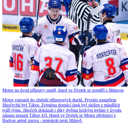
Motor na úvod přípravy uspěl, hned ve čtvrtek se poměří s Jihlavou
Motor vstoupil do období přípravných duelů. Prvním soupeřem
Jihočechů byl Tábor. Zejména domácí útok byl složen z mladších
tváří týmu. Jihočeši dokázali i díky dvěma brzkým trefám v úvodu
zápasu porazit Tábor 4:0. Hned ve čtvrtek se Motor představí v
Budvar aréně znovu - tentokrát proti Jihlavě.