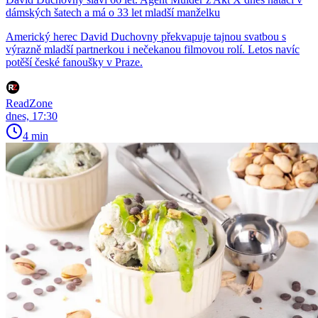
dámských šatech a má o 33 let mladší manželku
Americký herec David Duchovny překvapuje tajnou svatbou s
výrazně mladší partnerkou i nečekanou filmovou rolí. Letos navíc
potěší české fanoušky v Praze.
ReadZone
dnes, 17:30
4 min