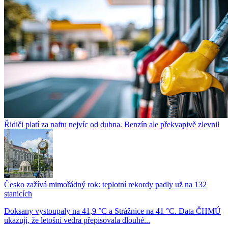
Řidiči platí za naftu nejvíc od dubna. Benzín ale překvapivě zlevnil
Česko zažívá mimořádný rok: teplotní rekordy padly už na 132
stanicích
Doksany vystoupaly na 41,9 °C a Strážnice na 41 °C. Data ČHMÚ
ukazují, že letošní vedra přepisovala dlouhé...