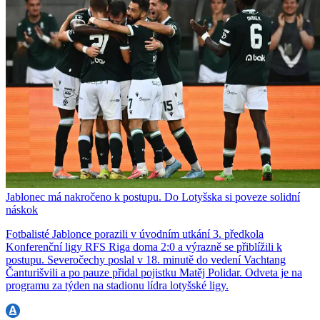
Jablonec má nakročeno k postupu. Do Lotyšska si poveze solidní
náskok
Fotbalisté Jablonce porazili v úvodním utkání 3. předkola
Konferenční ligy RFS Riga doma 2:0 a výrazně se přiblížili k
postupu. Severočechy poslal v 18. minutě do vedení Vachtang
Čanturišvili a po pauze přidal pojistku Matěj Polidar. Odveta je na
programu za týden na stadionu lídra lotyšské ligy.