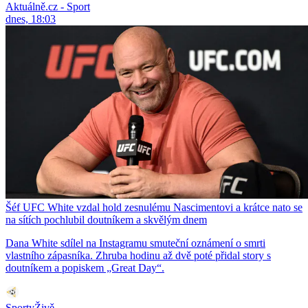
Aktuálně.cz - Sport
dnes, 18:03
Šéf UFC White vzdal hold zesnulému Nascimentovi a krátce nato se
na sítích pochlubil doutníkem a skvělým dnem
Dana White sdílel na Instagramu smuteční oznámení o smrti
vlastního zápasníka. Zhruba hodinu až dvě poté přidal story s
doutníkem a popiskem „Great Day“.
SportyŽivě