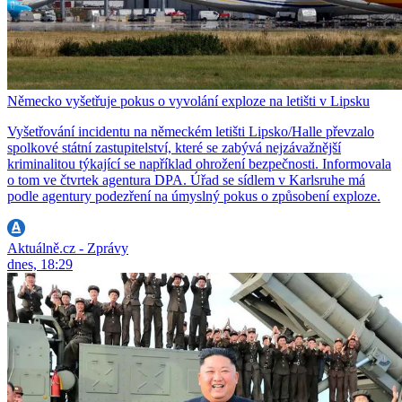
Německo vyšetřuje pokus o vyvolání exploze na letišti v Lipsku
Vyšetřování incidentu na německém letišti Lipsko/Halle převzalo
spolkové státní zastupitelství, které se zabývá nejzávažnější
kriminalitou týkající se například ohrožení bezpečnosti. Informovala
o tom ve čtvrtek agentura DPA. Úřad se sídlem v Karlsruhe má
podle agentury podezření na úmyslný pokus o způsobení exploze.
Aktuálně.cz - Zprávy
dnes, 18:29