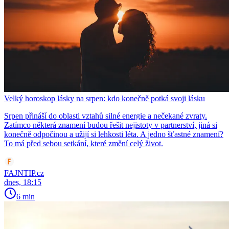
Velký horoskop lásky na srpen: kdo konečně potká svoji lásku
Srpen přináší do oblasti vztahů silné energie a nečekané zvraty.
Zatímco některá znamení budou řešit nejistoty v partnerství, jiná si
konečně odpočinou a užijí si lehkosti léta. A jedno šťastné znamení?
To má před sebou setkání, které změní celý život.
FAJNTIP.cz
dnes, 18:15
6 min