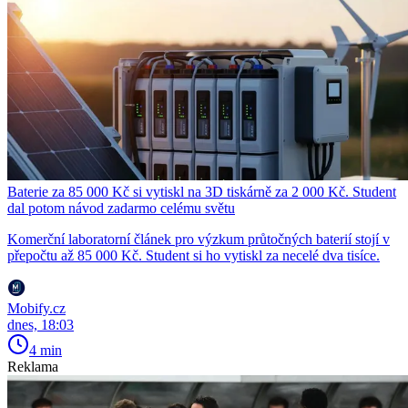
Baterie za 85 000 Kč si vytiskl na 3D tiskárně za 2 000 Kč. Student
dal potom návod zadarmo celému světu
Komerční laboratorní článek pro výzkum průtočných baterií stojí v
přepočtu až 85 000 Kč. Student si ho vytiskl za necelé dva tisíce.
Mobify.cz
dnes, 18:03
4 min
Reklama