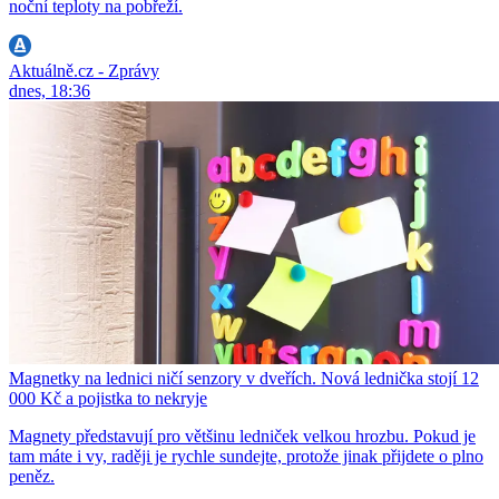
noční teploty na pobřeží.
Aktuálně.cz - Zprávy
dnes, 18:36
Magnetky na lednici ničí senzory v dveřích. Nová lednička stojí 12
000 Kč a pojistka to nekryje
Magnety představují pro většinu ledniček velkou hrozbu. Pokud je
tam máte i vy, raději je rychle sundejte, protože jinak přijdete o plno
peněz.