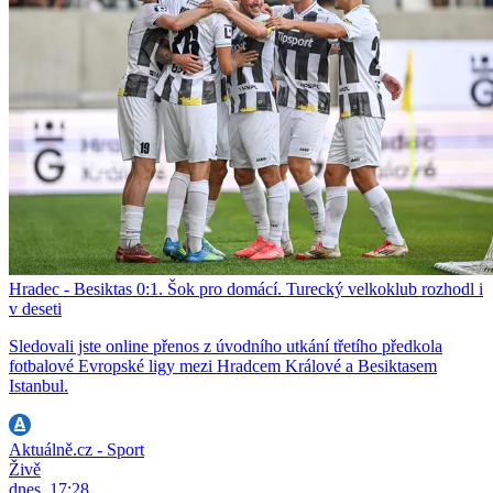
Hradec - Besiktas 0:1. Šok pro domácí. Turecký velkoklub rozhodl i
v deseti
Sledovali jste online přenos z úvodního utkání třetího předkola
fotbalové Evropské ligy mezi Hradcem Králové a Besiktasem
Istanbul.
Aktuálně.cz - Sport
Živě
dnes, 17:28