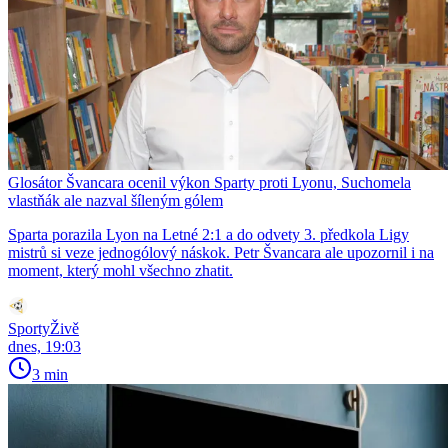
Glosátor Švancara ocenil výkon Sparty proti Lyonu, Suchomela
vlastňák ale nazval šíleným gólem
Sparta porazila Lyon na Letné 2:1 a do odvety 3. předkola Ligy
mistrů si veze jednogólový náskok. Petr Švancara ale upozornil i na
moment, který mohl všechno zhatit.
SportyŽivě
dnes, 19:03
3 min