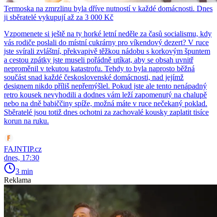
Termoska na zmrzlinu byla dříve nutností v každé domácnosti. Dnes
ji sběratelé vykupují až za 3 000 Kč
Vzpomenete si ještě na ty horké letní neděle za časů socialismu, kdy
vás rodiče poslali do místní cukrárny pro víkendový dezert? V ruce
jste svírali zvláštní, překvapivě těžkou nádobu s korkovým špuntem
a cestou zpátky jste museli pořádně utíkat, aby se obsah uvnitř
neproměnil v tekutou katastrofu. Tehdy to byla naprosto běžná
součást snad každé československé domácnosti, nad jejímž
designem nikdo příliš nepřemýšlel. Pokud jste ale tento nenápadný
retro kousek nevyhodili a dodnes vám leží zapomenutý na chalupě
nebo na dně babiččiny spíže, možná máte v ruce nečekaný poklad.
Sběratelé jsou totiž dnes ochotni za zachovalé kousky zaplatit tisíce
korun na ruku.
FAJNTIP.cz
dnes, 17:30
3 min
Reklama