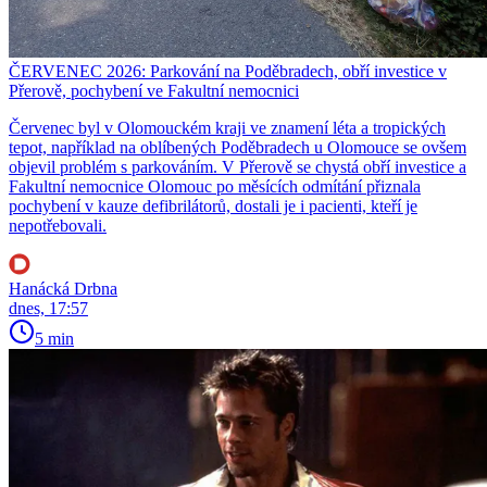
ČERVENEC 2026: Parkování na Poděbradech, obří investice v
Přerově, pochybení ve Fakultní nemocnici
Červenec byl v Olomouckém kraji ve znamení léta a tropických
tepot, například na oblíbených Poděbradech u Olomouce se ovšem
objevil problém s parkováním. V Přerově se chystá obří investice a
Fakultní nemocnice Olomouc po měsících odmítání přiznala
pochybení v kauze defibrilátorů, dostali je i pacienti, kteří je
nepotřebovali.
Hanácká Drbna
dnes, 17:57
5 min