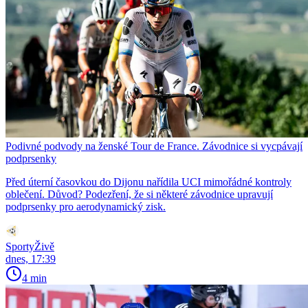
Podivné podvody na ženské Tour de France. Závodnice si vycpávají
podprsenky
Před úterní časovkou do Dijonu nařídila UCI mimořádné kontroly
oblečení. Důvod? Podezření, že si některé závodnice upravují
podprsenky pro aerodynamický zisk.
SportyŽivě
dnes, 17:39
4 min