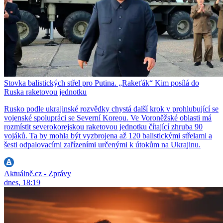
Stovka balistických střel pro Putina. „Rakeťák“ Kim posílá do
Ruska raketovou jednotku
Rusko podle ukrajinské rozvědky chystá další krok v prohlubující se
vojenské spolupráci se Severní Koreou. Ve Voroněžské oblasti má
rozmístit severokorejskou raketovou jednotku čítající zhruba 90
vojáků. Ta by mohla být vyzbrojena až 120 balistickými střelami a
šesti odpalovacími zařízeními určenými k útokům na Ukrajinu.
Aktuálně.cz - Zprávy
dnes, 18:19