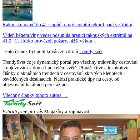
Rakousko naměřilo 41 stupňů, nový teplotní rekord padl ve Vídni
Vídeň během vlny veder posunula hranici rakouských extrémů na
41,0 °C. Horko provázejí požáry, nižší výkon...
Tento článek byl publikován ze zdrojů
Trendy svět
TrendySvet.cz je dynamický portál pro všechny milovníky cestování
a objevování – doma i po celém světě. Přináší čtivé a inspirativní
články o aktuálních trendech v cestování, skrytých klenotech i
osvědčených destinacích. Nabízí praktické tipy na cesty, od
objevování lokálních perel až po...
Všechny články tohoto autora →
Vybrali jsme pro vás
Magazíny a zajímavosti