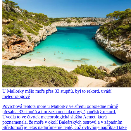
U Mallorky mělo moře přes 33 stupňů, byl to rekord, uvádí
meteorologové
Povrchová teplota moře u Mallorky ve středu odpoledne mírně
přesáhla 33 stupňů a tím zaznamenala nový španělský rekord.
Uvedla to ve čtvrtek meteorologická služba Aemet, která
poznamenala, že moře v okolí Baleárských ostrovů a v západním
Středomoří je letos nadprůměrně teplé, což ovlivňuje například také