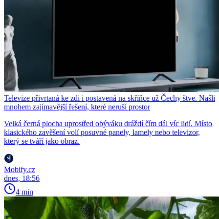
Televize přivrtaná ke zdi i postavená na skříňce už Čechy štve. Našli
mnohem zajímavější řešení, které neruší prostor
Velká černá plocha uprostřed obýváku dráždí čím dál víc lidí. Místo
klasického zavěšení volí posuvné panely, lamely nebo televizor,
který se tváří jako obraz.
Mobify.cz
dnes, 18:56
4 min