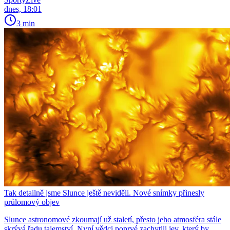
dnes, 18:01
3 min
Tak detailně jsme Slunce ještě neviděli. Nové snímky přinesly
průlomový objev
Slunce astronomové zkoumají už staletí, přesto jeho atmosféra stále
skrývá řadu tajemství. Nyní vědci poprvé zachytili jev, který by