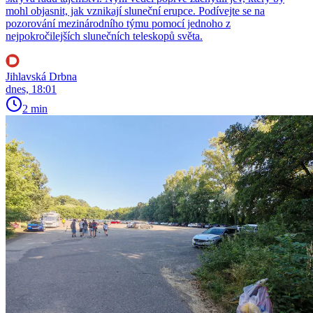
mohl objasnit, jak vznikají sluneční erupce. Podívejte se na
pozorování mezinárodního týmu pomocí jednoho z
nejpokročilejších slunečních teleskopů světa.
Jihlavská Drbna
dnes, 18:01
2 min