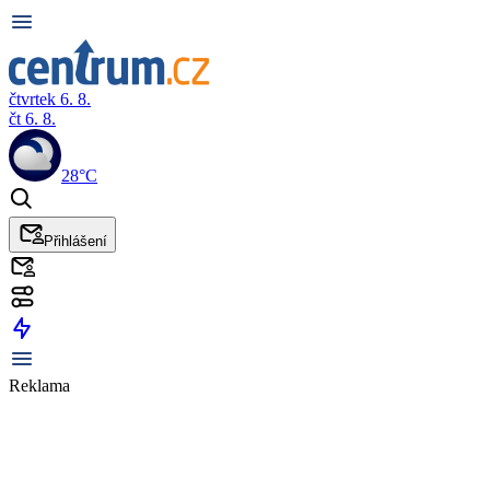
čtvrtek 6. 8.
čt 6. 8.
28°C
Přihlášení
Reklama