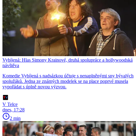
Vybíjená: Hlas Simony Krainové, druhá spolupráce a hollywoodská
návštěva
Komedie Vybíjená s nadsázkou účtuje s nenaplněnými sny bývalých
spolužáků. Jedna ze známých modelek se na place poprvé musela
vypořádat s úplně novou výzvou.
V Telce
dnes, 17:28
2 min