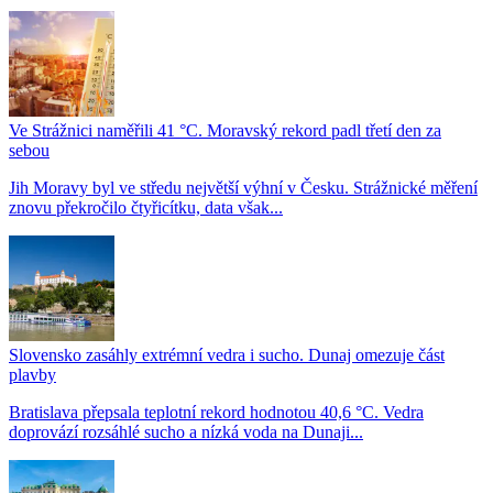
Ve Strážnici naměřili 41 °C. Moravský rekord padl třetí den za
sebou
Jih Moravy byl ve středu největší výhní v Česku. Strážnické měření
znovu překročilo čtyřicítku, data však...
Slovensko zasáhly extrémní vedra i sucho. Dunaj omezuje část
plavby
Bratislava přepsala teplotní rekord hodnotou 40,6 °C. Vedra
doprovází rozsáhlé sucho a nízká voda na Dunaji...