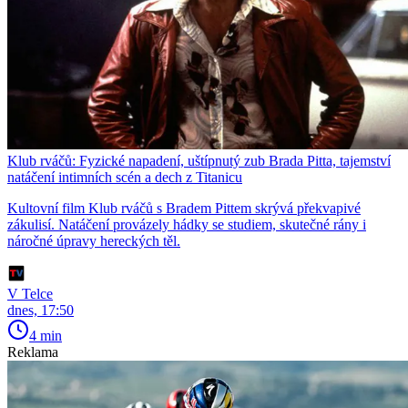
Klub rváčů: Fyzické napadení, uštípnutý zub Brada Pitta, tajemství
natáčení intimních scén a dech z Titanicu
Kultovní film Klub rváčů s Bradem Pittem skrývá překvapivé
zákulisí. Natáčení provázely hádky se studiem, skutečné rány i
náročné úpravy hereckých těl.
V Telce
dnes, 17:50
4 min
Reklama