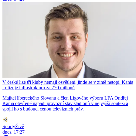
V české lize tři kluby nemají osvětlení, jinde se v zimě netopí. Kania
kritizuje infrastrukturu za 770 milionů
Majitel libereckého Slovanu a člen Ligového výboru LFA Ondřej
Kania otevřeně napadl provozní stav stadionů v nejvyšší soutěži a
spojil ho s budoucí cenou televizních práv.
SportyŽivě
dnes, 17:27