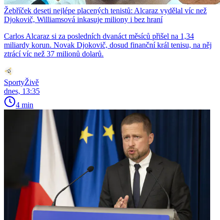
Žebříček deseti nejlépe placených tenistů: Alcaraz vydělal víc než
Djokovič, Williamsová inkasuje miliony i bez hraní
Carlos Alcaraz si za posledních dvanáct měsíců přišel na 1,34
miliardy korun. Novak Djokovič, dosud finanční král tenisu, na něj
ztrácí víc než 37 milionů dolarů.
SportyŽivě
dnes, 13:35
4 min