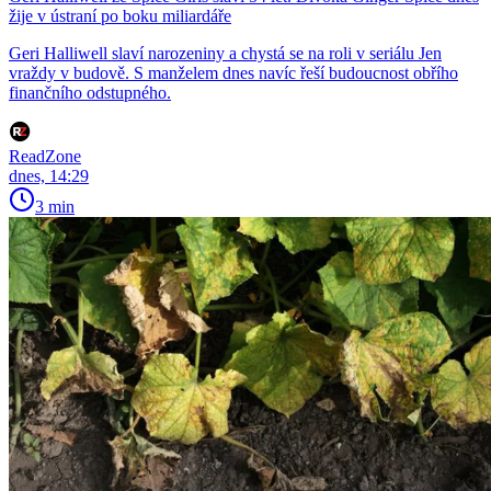
žije v ústraní po boku miliardáře
Geri Halliwell slaví narozeniny a chystá se na roli v seriálu Jen
vraždy v budově. S manželem dnes navíc řeší budoucnost obřího
finančního odstupného.
ReadZone
dnes, 14:29
3 min