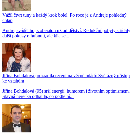
Vážil čtvrt tuny a každý krok bolel. Po roce je z Andreje pohledný
chlap
Andrej sváděl boj s obezitou už od dětství. Redukční pobyty střídaly
další pokusy o hubnutí, ale kila se...
Jiřina Bohdalová prozradila recept na věčné mládí: Svérázný přístup
ke vztahům
Jiřina Bohdalová (95) srší energií, humorem i životním optimismem.
Slavná herečka odhalila, co podle ní...