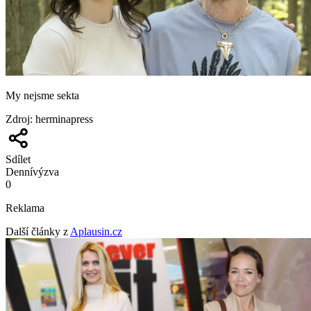
My nejsme sekta
Zdroj
:
herminapress
Sdílet
Denní
výzva
0
Reklama
Další články z
Aplausin.cz