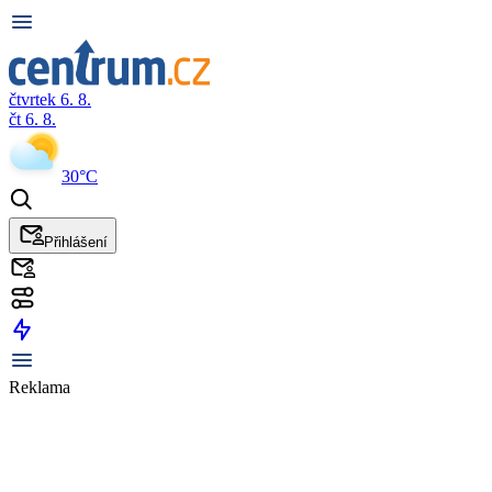
čtvrtek 6. 8.
čt 6. 8.
30°C
Přihlášení
Reklama