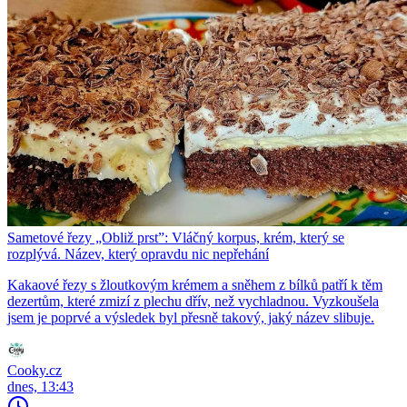
Sametové řezy „Obliž prst”: Vláčný korpus, krém, který se
rozplývá. Název, který opravdu nic nepřehání
Kakaové řezy s žloutkovým krémem a sněhem z bílků patří k těm
dezertům, které zmizí z plechu dřív, než vychladnou. Vyzkoušela
jsem je poprvé a výsledek byl přesně takový, jaký název slibuje.
Cooky.cz
dnes, 13:43