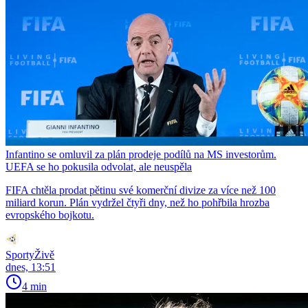
Infantino se omluvil za plán prodeje podílů na MS investorům.
UEFA se ho pokusila odvolat, ale neuspěla
FIFA chtěla prodat pětinu své komerční divize za více než 100
miliard korun. Plán vydržel čtyři dny, než ho pohřbila hrozba
evropského bojkotu.
SportyŽivě
dnes, 13:51
4 min