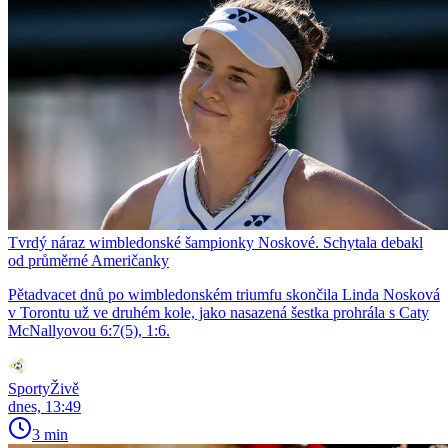
Tvrdý náraz wimbledonské šampionky Noskové. Schytala debakl
od průměrné Američanky
Pětadvacet dnů po wimbledonském triumfu skončila Linda Nosková
v Torontu už ve druhém kole, jako nasazená šestka prohrála s Caty
McNallyovou 6:7(5), 1:6.
SportyŽivě
dnes, 13:49
3 min