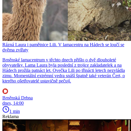
Rázná Laura i pamětnice Lili. V lamacentru na Hádech se loučí se
dvěma zvířaty
Brněnské lamacentrum v těchto dnech přišlo o dvě dlouholeté
obyvatelky. Lama Laura byla poslední z trojice zakladatelek a na
Hádech prožila patnáct let. Ovečka Lili po třinácti letech nezvládla
zimu. Momentální extrémní vedra snáší špatně také veterán Čert, o
kterého ošetřovatelé ustavičně pečují.
Brněnská Drbna
dnes, 14:00
1 min
Reklama