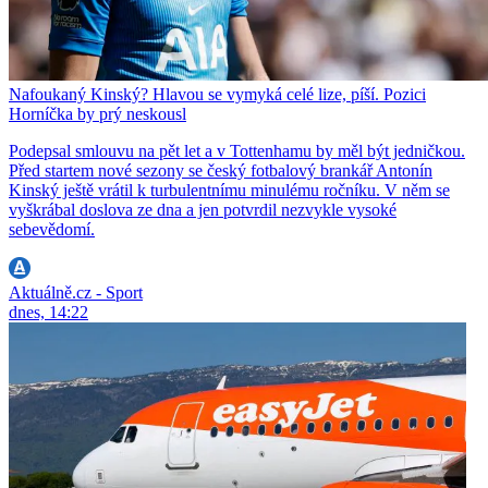
Nafoukaný Kinský? Hlavou se vymyká celé lize, píší. Pozici
Horníčka by prý neskousl
Podepsal smlouvu na pět let a v Tottenhamu by měl být jedničkou.
Před startem nové sezony se český fotbalový brankář Antonín
Kinský ještě vrátil k turbulentnímu minulému ročníku. V něm se
vyškrábal doslova ze dna a jen potvrdil nezvykle vysoké
sebevědomí.
Aktuálně.cz - Sport
dnes, 14:22