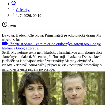
Celebrity
1. 7. 2026, 09:19
2 min
Dyková, Hádek i Chýlková: Prima natáčí psychologické drama My
nejsme sekta
Přidejte si obsah Centrum.cz do oblíbených zdrojů pro Google
hledání a Google zprávy
Seriál My nejsme sekta není klasickou kriminálkou ani rekonstrukcí
skutečných událostí. V centru příběhu stojí advokátka Denisa, která
je přidělena k obhajobě mladé veterinářky Martiny obviněné z
vraždy. Zdánlivě jednoznačný případ se však postupně proměňuje v
mnohovrstevnaté pátrání po pravdě.