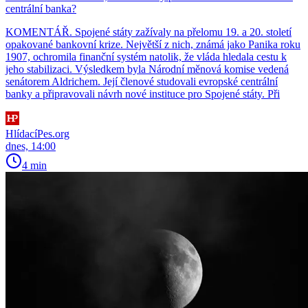
centrální banka?
KOMENTÁŘ. Spojené státy zažívaly na přelomu 19. a 20. století
opakované bankovní krize. Největší z nich, známá jako Panika roku
1907, ochromila finanční systém natolik, že vláda hledala cestu k
jeho stabilizaci. Výsledkem byla Národní měnová komise vedená
senátorem Aldrichem. Její členové studovali evropské centrální
banky a připravovali návrh nové instituce pro Spojené státy. Při
HlídacíPes.org
dnes, 14:00
4 min