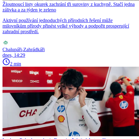
Žloutnoucí listy okurek zachrání tři suroviny z kuchyně. Stačí jedna
zálivka a za týden je zeleno
Aktivní používání jednoduchých přírodních řešení může
milovníkům přírody přinést velké výhody a podpořit prosperující
zahradní prostředí.
Chalupáři-Zahrádkáři
dnes, 14:29
2 min