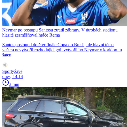
Neymar po postupu Santosu ztratil zábrany. V útrobách stadionu
hlasitě zesměšňoval hráče Rema
Santos postoupil do čtvrtfinále Copa do Brasil, ale hlavní téma
večera nevytvořil rozhodující gól, vytvořil ho Neymar v koridoru u
šaten.
SportyŽivě
dnes, 14:14
3 min