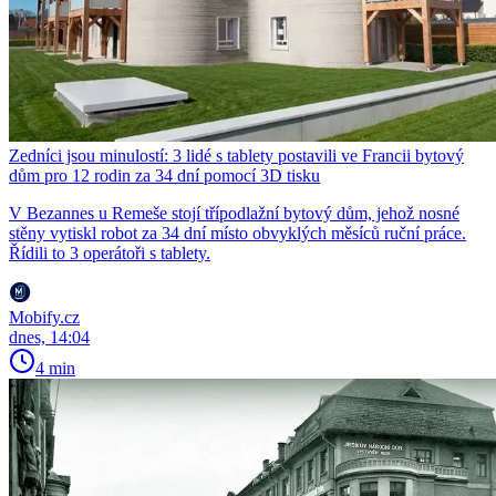
Zedníci jsou minulostí: 3 lidé s tablety postavili ve Francii bytový
dům pro 12 rodin za 34 dní pomocí 3D tisku
V Bezannes u Remeše stojí třípodlažní bytový dům, jehož nosné
stěny vytiskl robot za 34 dní místo obvyklých měsíců ruční práce.
Řídili to 3 operátoři s tablety.
Mobify.cz
dnes, 14:04
4 min