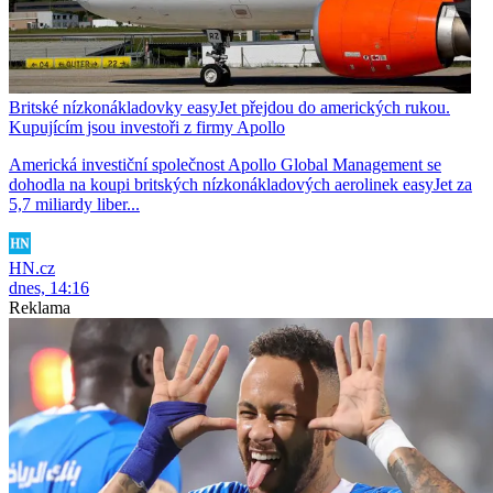
Britské nízkonákladovky easyJet přejdou do amerických rukou.
Kupujícím jsou investoři z firmy Apollo
Americká investiční společnost Apollo Global Management se
dohodla na koupi britských nízkonákladových aerolinek easyJet za
5,7 miliardy liber...
HN.cz
dnes, 14:16
Reklama