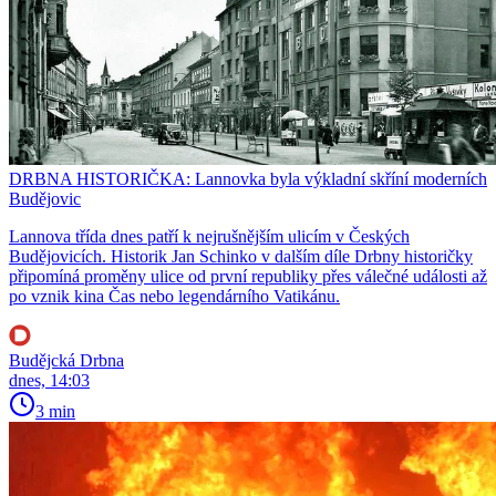
DRBNA HISTORIČKA: Lannovka byla výkladní skříní moderních
Budějovic
Lannova třída dnes patří k nejrušnějším ulicím v Českých
Budějovicích. Historik Jan Schinko v dalším díle Drbny historičky
připomíná proměny ulice od první republiky přes válečné události až
po vznik kina Čas nebo legendárního Vatikánu.
Budějcká Drbna
dnes, 14:03
3 min