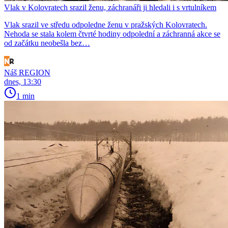
Vlak v Kolovratech srazil ženu, záchranáři ji hledali i s vrtulníkem
Vlak srazil ve středu odpoledne ženu v pražských Kolovratech.
Nehoda se stala kolem čtvrté hodiny odpolední a záchranná akce se
od začátku neobešla bez…
Náš REGION
dnes, 13:30
1 min