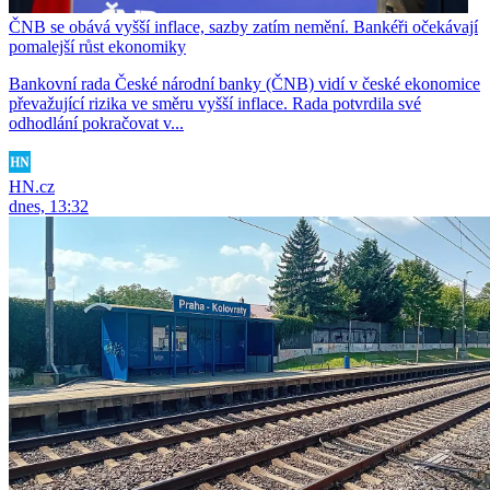
ČNB se obává vyšší inflace, sazby zatím nemění. Bankéři očekávají
pomalejší růst ekonomiky
Bankovní rada České národní banky (ČNB) vidí v české ekonomice
převažující rizika ve směru vyšší inflace. Rada potvrdila své
odhodlání pokračovat v...
HN.cz
dnes, 13:32