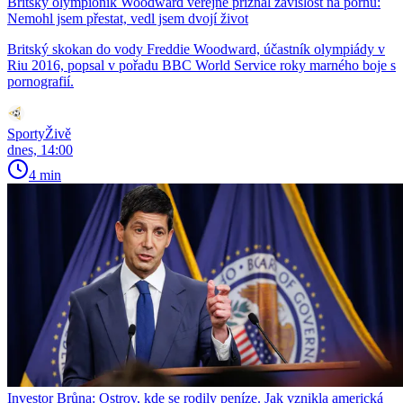
Britský olympionik Woodward veřejně přiznal závislost na pornu:
Nemohl jsem přestat, vedl jsem dvojí život
Britský skokan do vody Freddie Woodward, účastník olympiády v
Riu 2016, popsal v pořadu BBC World Service roky marného boje s
pornografií.
SportyŽivě
dnes, 14:00
4 min
Investor Brůna: Ostrov, kde se rodily peníze. Jak vznikla americká