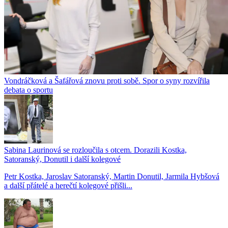
Vondráčková a Šafářová znovu proti sobě. Spor o syny rozvířila
debata o sportu
Sabina Laurinová se rozloučila s otcem. Dorazili Kostka,
Satoranský, Donutil i další kolegové
Petr Kostka, Jaroslav Satoranský, Martin Donutil, Jarmila Hybšová
a další přátelé a herečtí kolegové přišli...