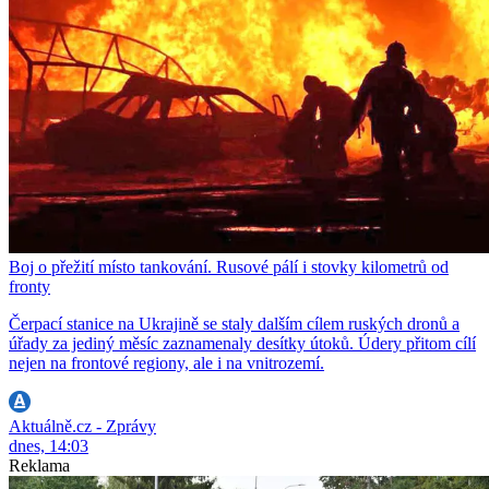
Boj o přežití místo tankování. Rusové pálí i stovky kilometrů od
fronty
Čerpací stanice na Ukrajině se staly dalším cílem ruských dronů a
úřady za jediný měsíc zaznamenaly desítky útoků. Údery přitom cílí
nejen na frontové regiony, ale i na vnitrozemí.
Aktuálně.cz - Zprávy
dnes, 14:03
Reklama