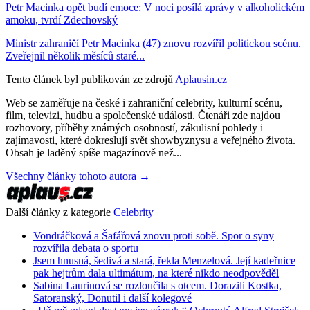
Petr Macinka opět budí emoce: V noci posílá zprávy v alkoholickém
amoku, tvrdí Zdechovský
Ministr zahraničí Petr Macinka (47) znovu rozvířil politickou scénu.
Zveřejnil několik měsíců staré...
Tento článek byl publikován ze zdrojů
Aplausin.cz
Web se zaměřuje na české i zahraniční celebrity, kulturní scénu,
film, televizi, hudbu a společenské události. Čtenáři zde najdou
rozhovory, příběhy známých osobností, zákulisní pohledy i
zajímavosti, které dokreslují svět showbyznysu a veřejného života.
Obsah je laděný spíše magazínově než...
Všechny články tohoto autora →
Další články z kategorie
Celebrity
Vondráčková a Šafářová znovu proti sobě. Spor o syny
rozvířila debata o sportu
Jsem hnusná, šedivá a stará, řekla Menzelová. Její kadeřnice
pak hejtrům dala ultimátum, na které nikdo neodpověděl
Sabina Laurinová se rozloučila s otcem. Dorazili Kostka,
Satoranský, Donutil i další kolegové