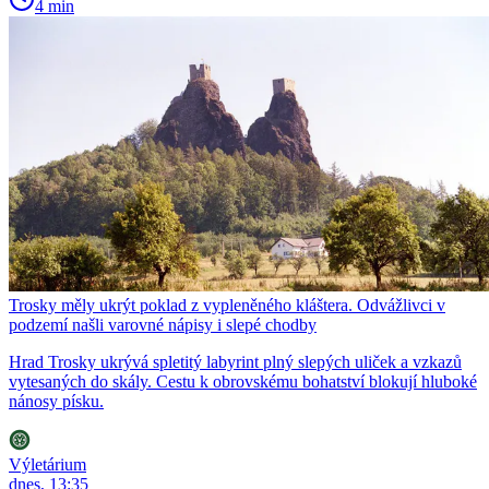
4 min
Trosky měly ukrýt poklad z vypleněného kláštera. Odvážlivci v
podzemí našli varovné nápisy i slepé chodby
Hrad Trosky ukrývá spletitý labyrint plný slepých uliček a vzkazů
vytesaných do skály. Cestu k obrovskému bohatství blokují hluboké
nánosy písku.
Výletárium
dnes, 13:35