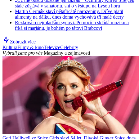
„Už mě odsud dostane jen zázrak.“ Ochrnutý Alfred Strejček
stále zůstává v sanatoriu, sní o výstupu na Lysou horu
Martin Čermák slaví pětatřicáté narozeniny. Dříve platil
alimenty na dálku, dnes doma vychovává tři malé dcery
Rezková o nejmladším synovi: Po nocích skládá muziku a
frká si marjánu, je bohém po tátovi Brabcovi
Zobrazit více
Kultura
Filmy & kino
Televize
Celebrity
Vybrali jsme pro vás
Magazíny a zajímavosti
Geri Halliwell ze Spice Girls slaví 54 let. Divoká Ginger Spice dnes