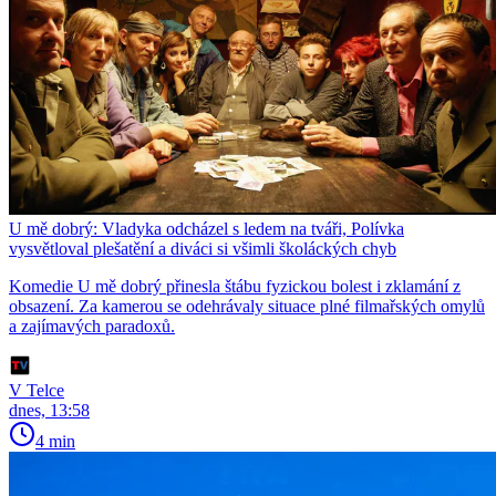
U mě dobrý: Vladyka odcházel s ledem na tváři, Polívka
vysvětloval plešatění a diváci si všimli školáckých chyb
Komedie U mě dobrý přinesla štábu fyzickou bolest i zklamání z
obsazení. Za kamerou se odehrávaly situace plné filmařských omylů
a zajímavých paradoxů.
V Telce
dnes, 13:58
4 min