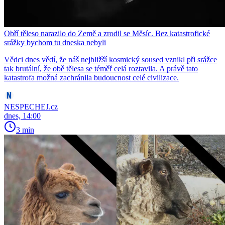
Obří těleso narazilo do Země a zrodil se Měsíc. Bez katastrofické
srážky bychom tu dneska nebyli
Vědci dnes vědí, že náš nejbližší kosmický soused vznikl při srážce
tak brutální, že obě tělesa se téměř celá roztavila. A právě tato
katastrofa možná zachránila budoucnost celé civilizace.
NESPECHEJ.cz
dnes, 14:00
3 min