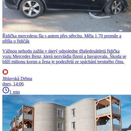
Řidička mercedesu šla s autem přes střechu. Měla 1,70 promile a
přišla o řidičák
Vážnou nehodu zažila v úterý odpoledne třiašedesátiletá řidička
vozu Mercedes Benz, která nezvládla řízení a havarovala. Škoda se
blíží milionu korun a žena je podezřelá ze spáchání trestného činu.
Jihlavská Drbna
dnes, 14:06
1 min