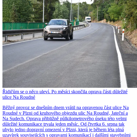
Řidičům se o něco uleví. Po měsíci skončila oprava části důležité
ulice Na Roudné
Běžný provoz se dnešním dnem vrátil na opravenou část ulice Na
Roudné v Plzni od kruhového objezdu ulic Na Roudné, Jateční a
Na Sudech. Oprava přibližně půlkilometrového úseku této velmi
důležité komunikace trvala jeden měsíc. Od čtvrtka 6. srpna tak
ubylo jedno dopravní omezení v Plzni, která je během léta plná
uzavírek souvisejících s opravami komunikací i dalšími stavebními