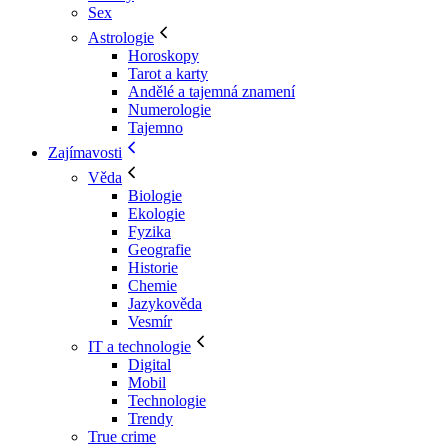
Sex
Astrologie
Horoskopy
Tarot a karty
Andělé a tajemná znamení
Numerologie
Tajemno
Zajímavosti
Věda
Biologie
Ekologie
Fyzika
Geografie
Historie
Chemie
Jazykověda
Vesmír
IT a technologie
Digital
Mobil
Technologie
Trendy
True crime