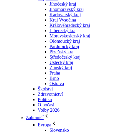
Jihočeský kraj
Jihomoravský kraj
Karlovarský kraj
Kraj Vysočina
Králověhradecký kraj
Liberecký kraj
Moravskoslezský kraj
Olomoucký kraj
Pardubický kraj
Plzeňský kraj
Středočeský kraj
Ústecký kraj
Zlínský kraj
Praha
Brno
Ostrava
Školství
Zdravotnictví
Politika
O počasí
Volby 2026
Zahraničí
Evropa
Slovensko