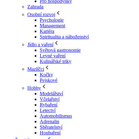
Pro hospodyňky
Zahrada
Osobní rozvoj
Psychologie
Management
Kariéra
Spiritualita a náboženství
Jídlo a vaření
Světová gastronomie
Levné vaření
Kulinářské triky
Mazlíčci
Kočky
Pejskové
Hobby
Modelářství
Včelařství
Rybaření
Letectví
Automobilismus
Adrenalin
Sběratelství
Houbaření