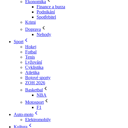
Ekonomika
Finance a burza
Podnikání
Spotřebitel
Krimi
Doprava
Nehody
Sport
Hokej
Fotbal
Tenis
Lyžování
Cyklistika
Atletika
Bojové sporty
ZOH 2026
Basketbal
NBA
Motosport
F1
Auto-moto
Elektromobily
Kultura