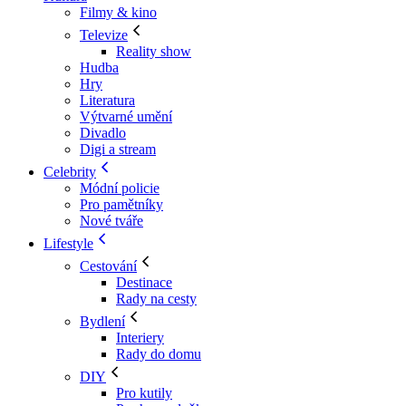
Filmy & kino
Televize
Reality show
Hudba
Hry
Literatura
Výtvarné umění
Divadlo
Digi a stream
Celebrity
Módní policie
Pro pamětníky
Nové tváře
Lifestyle
Cestování
Destinace
Rady na cesty
Bydlení
Interiery
Rady do domu
DIY
Pro kutily