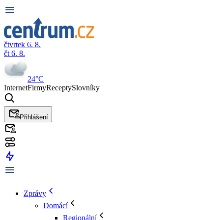
čtvrtek 6. 8.
čt 6. 8.
24°C
Internet
Firmy
Recepty
Slovníky
Přihlášení
Zprávy
Domácí
Regionální