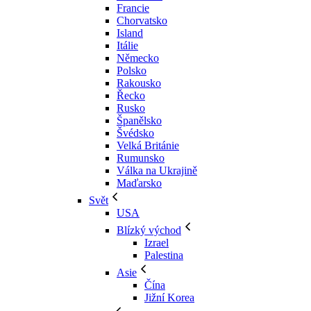
Francie
Chorvatsko
Island
Itálie
Německo
Polsko
Rakousko
Řecko
Rusko
Španělsko
Švédsko
Velká Británie
Rumunsko
Válka na Ukrajině
Maďarsko
Svět
USA
Blízký východ
Izrael
Palestina
Asie
Čína
Jižní Korea