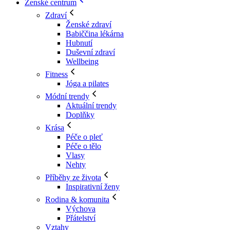
Ženské centrum
Zdraví
Ženské zdraví
Babiččina lékárna
Hubnutí
Duševní zdraví
Wellbeing
Fitness
Jóga a pilates
Módní trendy
Aktuální trendy
Doplňky
Krása
Péče o pleť
Péče o tělo
Vlasy
Nehty
Příběhy ze života
Inspirativní ženy
Rodina & komunita
Výchova
Přátelství
Vztahy