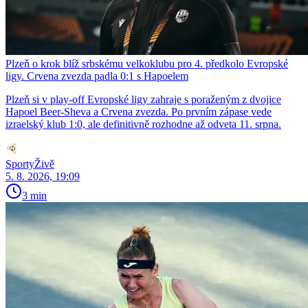
Plzeň o krok blíž srbskému velkoklubu pro 4. předkolo Evropské
ligy. Crvena zvezda padla 0:1 s Hapoelem
Plzeň si v play-off Evropské ligy zahraje s poraženým z dvojice
Hapoel Beer-Sheva a Crvena zvezda. Po prvním zápase vede
izraelský klub 1:0, ale definitivně rozhodne až odveta 11. srpna.
SportyŽivě
5. 8. 2026, 19:09
3 min