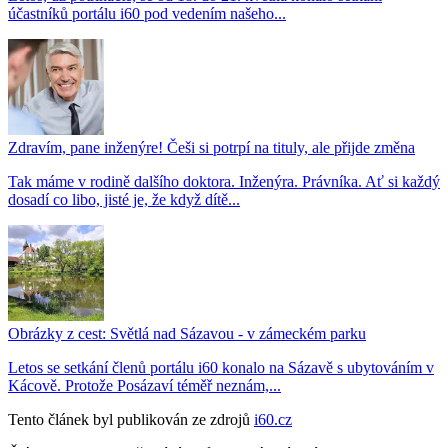
účastníků portálu i60 pod vedením našeho...
Zdravím, pane inženýre! Češi si potrpí na tituly, ale přijde změna
Tak máme v rodině dalšího doktora. Inženýra. Právníka. Ať si každý
dosadí co libo, jisté je, že když dítě...
Obrázky z cest: Světlá nad Sázavou - v zámeckém parku
Letos se setkání členů portálu i60 konalo na Sázavě s ubytováním v
Kácově. Protože Posázaví téměř neznám,...
Tento článek byl publikován ze zdrojů
i60.cz