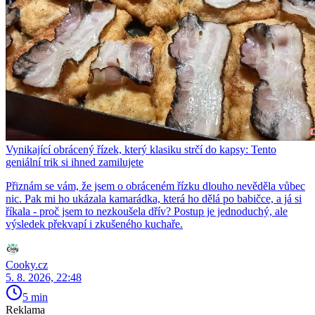
Vynikající obrácený řízek, který klasiku strčí do kapsy: Tento
geniální trik si ihned zamilujete
Přiznám se vám, že jsem o obráceném řízku dlouho nevěděla vůbec
nic. Pak mi ho ukázala kamarádka, která ho dělá po babičce, a já si
říkala - proč jsem to nezkoušela dřív? Postup je jednoduchý, ale
výsledek překvapí i zkušeného kuchaře.
Cooky.cz
5. 8. 2026, 22:48
5 min
Reklama