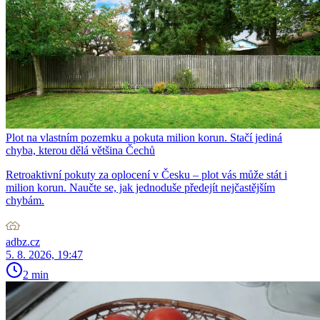
Plot na vlastním pozemku a pokuta milion korun. Stačí jediná
chyba, kterou dělá většina Čechů
Retroaktivní pokuty za oplocení v Česku – plot vás může stát i
milion korun. Naučte se, jak jednoduše předejít nejčastějším
chybám.
adbz.cz
5. 8. 2026, 19:47
2 min