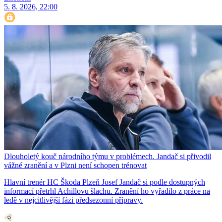
5. 8. 2026, 22:00
Dlouholetý kouč národního týmu v problémech. Jandač si přivodil
vážné zranění a v Plzni není schopen trénovat
Hlavní trenér HC Škoda Plzeň Josef Jandač si podle dostupných
informací přetrhl Achillovu šlachu. Zranění ho vyřadilo z práce na
ledě v nejcitlivější fázi předsezonní přípravy.