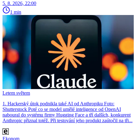
5. 8. 2026, 22:00
1 min
Letem světem
1. Hackerský útok podnikla také AI od Anthropiku Foto:
Shutterstock Poté co se model umělé inteligence od OpenAI
naboural do systému firmy Hugging Face a tří dalších, konkurent
Anthro­pic přiznal totéž. Při testování jeho produkt zaútočil na tři...
Ekonom