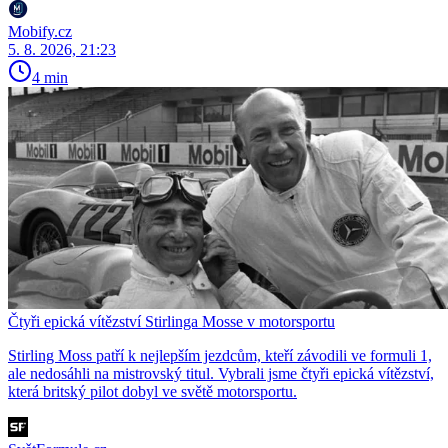
Mobify.cz
5. 8. 2026, 21:23
4 min
Čtyři epická vítězství Stirlinga Mosse v motorsportu
Stirling Moss patří k nejlepším jezdcům, kteří závodili ve formuli 1,
ale nedosáhli na mistrovský titul. Vybrali jsme čtyři epická vítězství,
která britský pilot dobyl ve světě motorsportu.