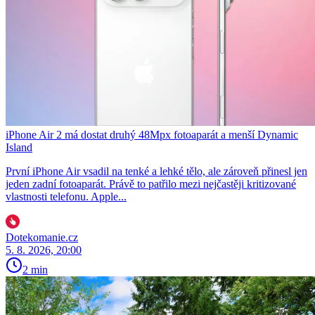
iPhone Air 2 má dostat druhý 48Mpx fotoaparát a menší Dynamic
Island
První iPhone Air vsadil na tenké a lehké tělo, ale zároveň přinesl jen
jeden zadní fotoaparát. Právě to patřilo mezi nejčastěji kritizované
vlastnosti telefonu. Apple...
Dotekomanie.cz
5. 8. 2026, 20:00
2 min