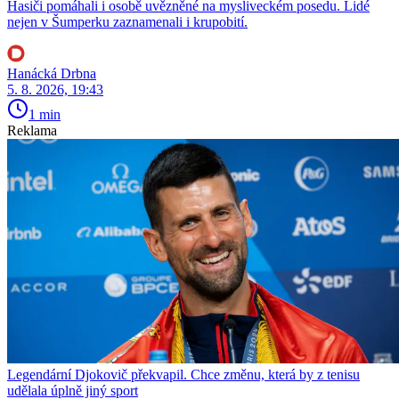
Hasiči pomáhali i osobě uvězněné na mysliveckém posedu. Lidé
nejen v Šumperku zaznamenali i krupobití.
Hanácká Drbna
5. 8. 2026, 19:43
1 min
Reklama
Legendární Djokovič překvapil. Chce změnu, která by z tenisu
udělala úplně jiný sport