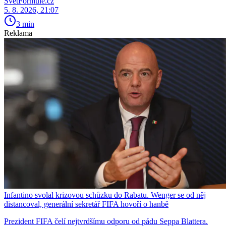
SvětFormule.cz
5. 8. 2026, 21:07
3 min
Reklama
Infantino svolal krizovou schůzku do Rabatu. Wenger se od něj
distancoval, generální sekretář FIFA hovoří o hanbě
Prezident FIFA čelí nejtvrdšímu odporu od pádu Seppa Blattera.