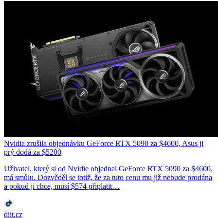
Nvidia zrušila objednávku GeForce RTX 5090 za $4600, Asus ji
prý dodá za $5200
Uživatel, který si od Nvidie objednal GeForce RTX 5090 za $4600,
má smůlu. Dozvěděl se totiž, že za tuto cenu mu již nebude prodána
a pokud ji chce, musí $574 připlatit…
diit.cz