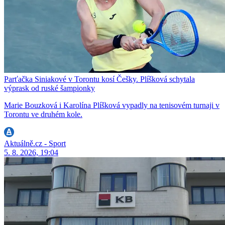
Parťačka Siniakové v Torontu kosí Češky. Plíšková schytala
výprask od ruské šampionky
Marie Bouzková i Karolína Plíšková vypadly na tenisovém turnaji v
Torontu ve druhém kole.
Aktuálně.cz - Sport
5. 8. 2026, 19:04