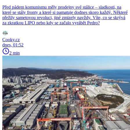
Před pádem komunismu měly prodejny své stálice – sladkosti, na
které se stály fronty a které si pamatuje dodnes skoro každý. Některé
přežily sametovou revoluci, jiné zmizely navždy. Víte, co se skrývá
za zkratkou LIPO nebo kdy se začalo vyrábět Pedro?
Cooky.cz
dnes, 01:52
2 min