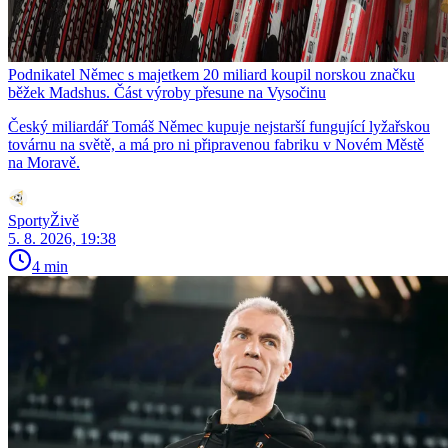
Podnikatel Němec s majetkem 20 miliard koupil norskou značku
běžek Madshus. Část výroby přesune na Vysočinu
Český miliardář Tomáš Němec kupuje nejstarší fungující lyžařskou
továrnu na světě, a má pro ni připravenou fabriku v Novém Městě
na Moravě.
SportyŽivě
5. 8. 2026, 19:38
4 min