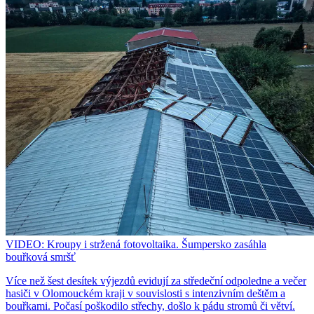
VIDEO: Kroupy i stržená fotovoltaika. Šumpersko zasáhla
bouřková smršť
Více než šest desítek výjezdů evidují za středeční odpoledne a večer
hasiči v Olomouckém kraji v souvislosti s intenzivním deštěm a
bouřkami. Počasí poškodilo střechy, došlo k pádu stromů či větví.