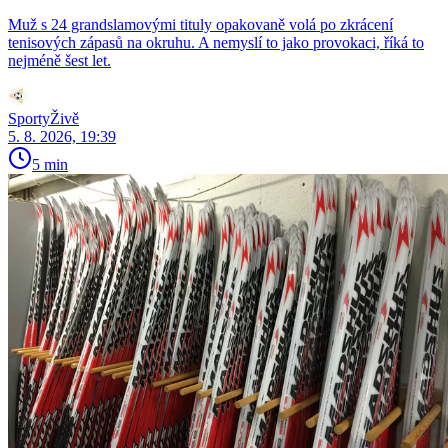
Muž s 24 grandslamovými tituly opakovaně volá po zkrácení
tenisových zápasů na okruhu. A nemyslí to jako provokaci, říká to
nejméně šest let.
SportyŽivě
5. 8. 2026, 19:39
5 min