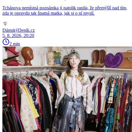
Tchánova nemístná poznámka ji natolik ranila, že přemýšlí nad tím,
zda je opravdu tak špatná matka, jak si o ní myslí.
DámskýDeník.cz
5. 8. 2026, 20:20
2 min