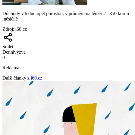
Důchody v lednu opět porostou, v průměru na téměř 21 850 korun
měsíčně
Zdroj
:
i60.cz
Sdílet
Denní
výzva
0
Reklama
Další články z
i60.cz