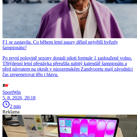
F1 se zastavila. Co během letní pauzy dělají největší hvězdy
šampionátu?
Po první polovině sezony dostali piloti formule 1 zasloužené volno.
Třítýdenní letní přestávka přerušila nabitý kalendář šampionátu a
před návratem na okruh v nizozemském Zandvoortu mají závodníci
čas zregenerovat tělo i hlavu.
SportWin
5. 8. 2026, 20:18
2 min
Reklama