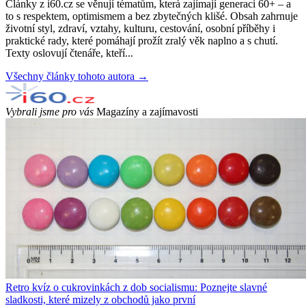
Články z i60.cz se věnují tématům, která zajímají generaci 60+ – a
to s respektem, optimismem a bez zbytečných klišé. Obsah zahrnuje
životní styl, zdraví, vztahy, kulturu, cestování, osobní příběhy i
praktické rady, které pomáhají prožít zralý věk naplno a s chutí.
Texty oslovují čtenáře, kteří...
Všechny články tohoto autora →
Vybrali jsme pro vás
Magazíny a zajímavosti
Retro kvíz o cukrovinkách z dob socialismu: Poznejte slavné
sladkosti, které mizely z obchodů jako první