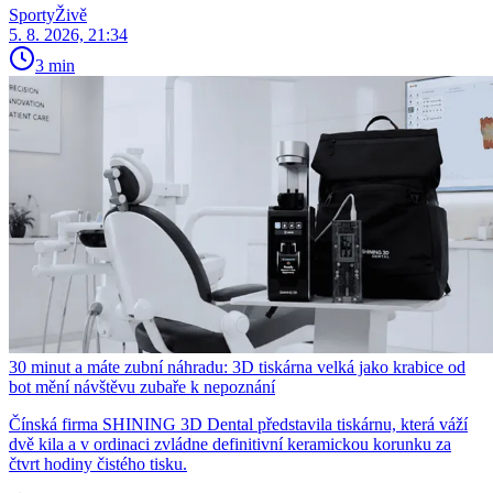
SportyŽivě
5. 8. 2026, 21:34
3 min
30 minut a máte zubní náhradu: 3D tiskárna velká jako krabice od
bot mění návštěvu zubaře k nepoznání
Čínská firma SHINING 3D Dental představila tiskárnu, která váží
dvě kila a v ordinaci zvládne definitivní keramickou korunku za
čtvrt hodiny čistého tisku.