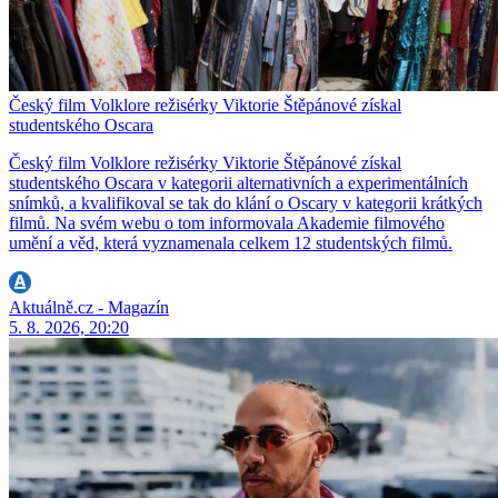
Český film Volklore režisérky Viktorie Štěpánové získal
studentského Oscara
Český film Volklore režisérky Viktorie Štěpánové získal
studentského Oscara v kategorii alternativních a experimentálních
snímků, a kvalifikoval se tak do klání o Oscary v kategorii krátkých
filmů. Na svém webu o tom informovala Akademie filmového
umění a věd, která vyznamenala celkem 12 studentských filmů.
Aktuálně.cz - Magazín
5. 8. 2026, 20:20