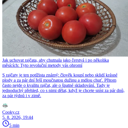
Jak uchovat rajčata, aby chutnala jako čerstvá i po několika
měsících: Tyto revoluční metody vás ohromí
S rajčaty je ten potížista známý: člověk koupí nebo sklidí krásné
plody a za pár dní řeší moučnatou dužinu a mdlou chuť. Přitom
často nejde o kvalitu rajčat, ale o špatné skladování. Tady je
jednoduchý přehled, co s nimi dělat, když je chcete sníst za pár dnů,
za pár týdnů i v zimě.
Cooky.cz
5. 8. 2026, 19:44
5 min