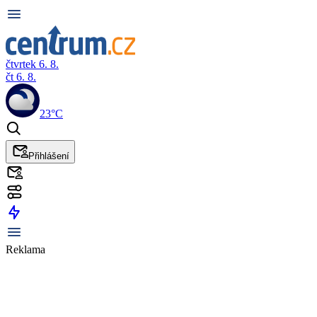
čtvrtek 6. 8.
čt 6. 8.
23°C
Přihlášení
Reklama