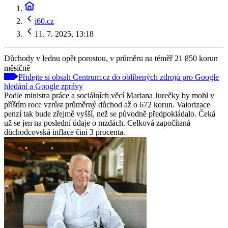
i60.cz
11. 7. 2025, 13:18
Důchody v lednu opět porostou, v průměru na téměř 21 850 korun
měsíčně
Přidejte si obsah Centrum.cz do oblíbených zdrojů pro Google
hledání a Google zprávy
Podle ministra práce a sociálních věcí Mariana Jurečky by mohl v
příštím roce vzrůst průměrný důchod až o 672 korun. Valorizace
penzí tak bude zřejmě vyšší, než se původně předpokládalo. Čeká
už se jen na poslední údaje o mzdách. Celková započítaná
důchodcovská inflace činí 3 procenta.