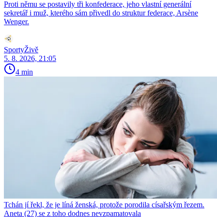
Proti němu se postavily tři konfederace, jeho vlastní generální
sekretář i muž, kterého sám přivedl do struktur federace, Arsène
Wenger.
SportyŽivě
5. 8. 2026, 21:05
4 min
Tchán jí řekl, že je líná ženská, protože porodila císařským řezem.
Aneta (27) se z toho dodnes nevzpamatovala