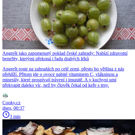
Angrešt jako zapomenutý poklad české zahrady: Nabízí zdravotní
benefity, kterými překoná i řadu drahých léků
Angrešt roste na zahradách po celé zemi, přesto ho většina z nás
přehlíží. Přitom jde o ovoce nabité vitaminem C, vlákninou a
minerály, které prospívají trávení i imunitě. A v kuchyni umí
překvapit daleko víc, než by člověk čekal od keře s trny.
Cooky.cz
dnes, 00:37
3 min