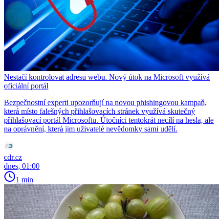
Nestačí kontrolovat adresu webu. Nový útok na Microsoft využívá
oficiální portál
Bezpečnostní experti upozorňují na novou phishingovou kampaň,
která místo falešných přihlašovacích stránek využívá skutečný
přihlašovací portál Microsoftu. Útočníci tentokrát necílí na hesla, ale
na oprávnění, která jim uživatelé nevědomky sami udělí.
cdr.cz
dnes, 01:00
1 min