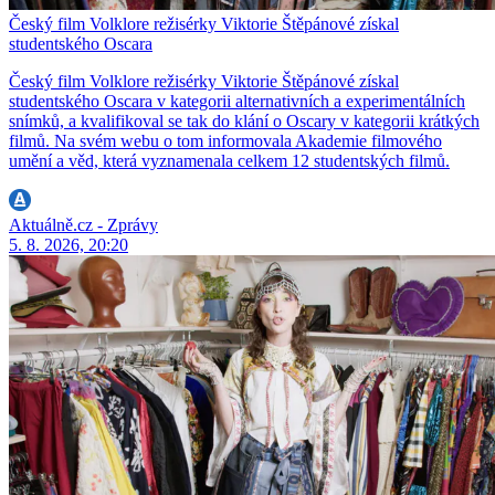
Český film Volklore režisérky Viktorie Štěpánové získal
studentského Oscara
Český film Volklore režisérky Viktorie Štěpánové získal
studentského Oscara v kategorii alternativních a experimentálních
snímků, a kvalifikoval se tak do klání o Oscary v kategorii krátkých
filmů. Na svém webu o tom informovala Akademie filmového
umění a věd, která vyznamenala celkem 12 studentských filmů.
Aktuálně.cz - Zprávy
5. 8. 2026, 20:20