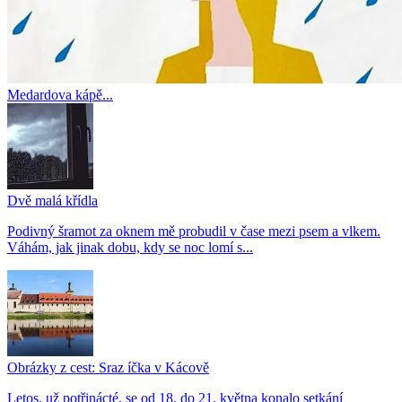
Medardova kápě...
Dvě malá křídla
Podivný šramot za oknem mě probudil v čase mezi psem a vlkem.
Váhám, jak jinak dobu, kdy se noc lomí s...
Obrázky z cest: Sraz íčka v Kácově
Letos, už potřinácté, se od 18. do 21. května konalo setkání