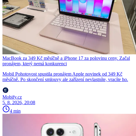
MacBook za 349 Kč měsíčně a iPhone 17 za polovinu ceny. Začal
pronájem, který nemá konkurenci
Mobil Pohotovost spustila pronájem Apple novinek od 349 Kč
měsíčně. Po skončení smlouvy ale zařízení nevlastníte, vracíte ho.
Mobify.cz
5. 8. 2026, 20:08
4 min