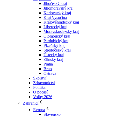
Jihočeský kraj
Jihomoravský kraj
Karlovarský kraj
Kraj Vysočina
Králověhradecký kraj
Liberecký kraj
Moravskoslezský kraj
Olomoucký kraj
Pardubický kraj
Plzeňský kraj
Středočeský kraj
Ústecký kraj
Zlínský kraj
Praha
Brno
Ostrava
Školství
Zdravotnictví
Politika
O počasí
Volby 2026
Zahraničí
Evropa
Slovensko