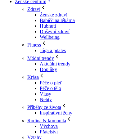
Ženské centrum
Zdraví
Ženské zdraví
Babiččina lékárna
Hubnutí
Duševní zdraví
Wellbeing
Fitness
Jóga a pilates
Módní trendy
Aktuální trendy
Doplňky
Krása
Péče o pleť
Péče o tělo
Vlasy
Nehty
Příběhy ze života
Inspirativní ženy
Rodina & komunita
Výchova
Přátelství
Vztahy