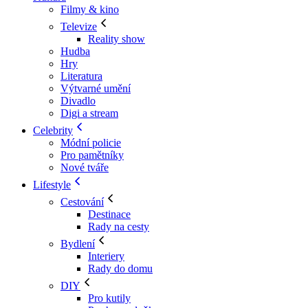
Filmy & kino
Televize
Reality show
Hudba
Hry
Literatura
Výtvarné umění
Divadlo
Digi a stream
Celebrity
Módní policie
Pro pamětníky
Nové tváře
Lifestyle
Cestování
Destinace
Rady na cesty
Bydlení
Interiery
Rady do domu
DIY
Pro kutily