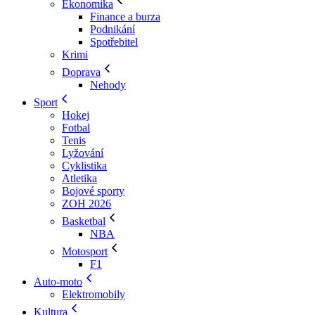
Ekonomika
Finance a burza
Podnikání
Spotřebitel
Krimi
Doprava
Nehody
Sport
Hokej
Fotbal
Tenis
Lyžování
Cyklistika
Atletika
Bojové sporty
ZOH 2026
Basketbal
NBA
Motosport
F1
Auto-moto
Elektromobily
Kultura