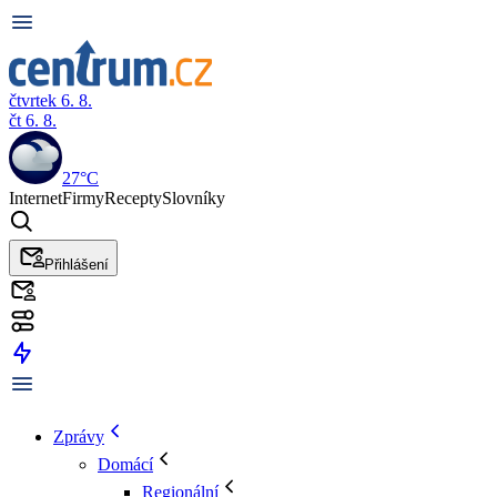
čtvrtek 6. 8.
čt 6. 8.
27°C
Internet
Firmy
Recepty
Slovníky
Přihlášení
Zprávy
Domácí
Regionální