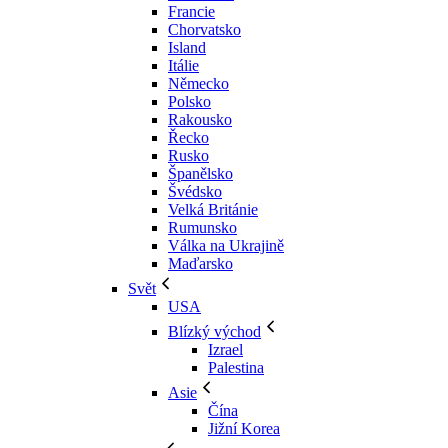
Francie
Chorvatsko
Island
Itálie
Německo
Polsko
Rakousko
Řecko
Rusko
Španělsko
Švédsko
Velká Británie
Rumunsko
Válka na Ukrajině
Maďarsko
Svět
USA
Blízký východ
Izrael
Palestina
Asie
Čína
Jižní Korea