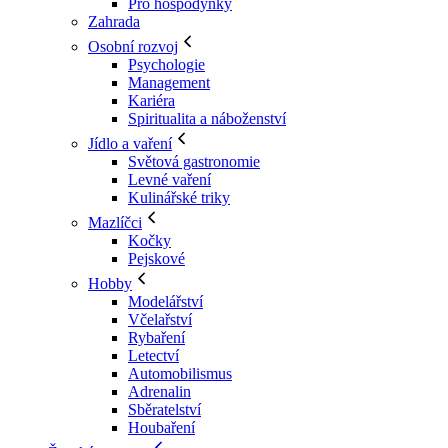
Pro hospodyňky
Zahrada
Osobní rozvoj
Psychologie
Management
Kariéra
Spiritualita a náboženství
Jídlo a vaření
Světová gastronomie
Levné vaření
Kulinářské triky
Mazlíčci
Kočky
Pejskové
Hobby
Modelářství
Včelařství
Rybaření
Letectví
Automobilismus
Adrenalin
Sběratelství
Houbaření