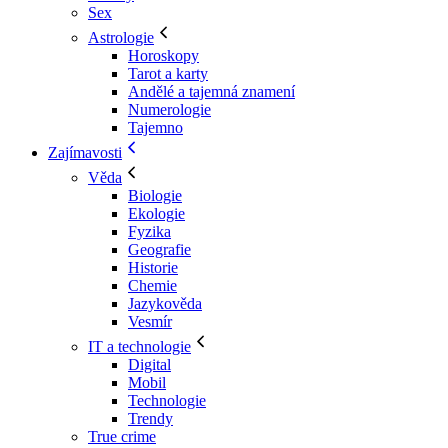
Sex
Astrologie
Horoskopy
Tarot a karty
Andělé a tajemná znamení
Numerologie
Tajemno
Zajímavosti
Věda
Biologie
Ekologie
Fyzika
Geografie
Historie
Chemie
Jazykověda
Vesmír
IT a technologie
Digital
Mobil
Technologie
Trendy
True crime