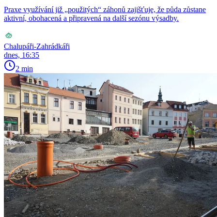
Praxe využívání již „použitých“ záhonů zajišťuje, že půda zůstane
aktivní, obohacená a připravená na další sezónu výsadby.
Chalupáři-Zahrádkáři
dnes, 16:35
2 min