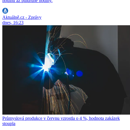
hodinu až půldruhé hodiny.
Aktuálně.cz - Zprávy
dnes, 16:23
Průmyslová produkce v červnu vzrostla o 4 %, hodnota zakázek
stoupla