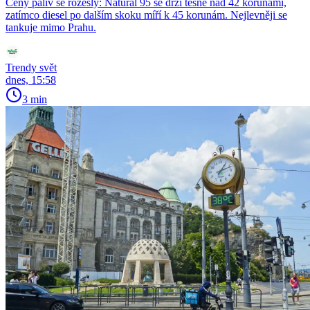
Ceny paliv se rozešly: Natural 95 se drží těsně nad 42 korunami,
zatímco diesel po dalším skoku míří k 45 korunám. Nejlevněji se
tankuje mimo Prahu.
Trendy svět
dnes, 15:58
3 min