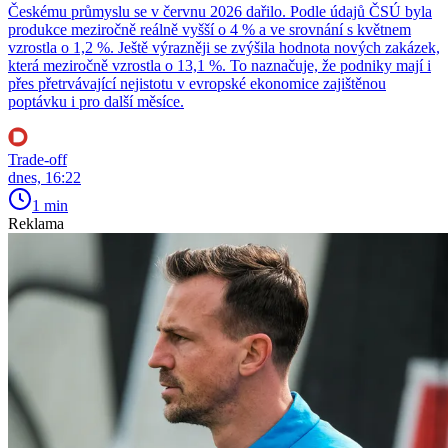
Českému průmyslu se v červnu 2026 dařilo. Podle údajů ČSÚ byla
produkce meziročně reálně vyšší o 4 % a ve srovnání s květnem
vzrostla o 1,2 %. Ještě výrazněji se zvýšila hodnota nových zakázek,
která meziročně vzrostla o 13,1 %. To naznačuje, že podniky mají i
přes přetrvávající nejistotu v evropské ekonomice zajištěnou
poptávku i pro další měsíce.
Trade-off
dnes, 16:22
1 min
Reklama