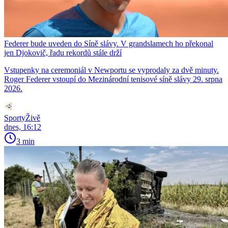
Federer bude uveden do Síně slávy. V grandslamech ho překonal
jen Djokovič, řadu rekordů stále drží
Vstupenky na ceremoniál v Newportu se vyprodaly za dvě minuty.
Roger Federer vstoupí do Mezinárodní tenisové síně slávy 29. srpna
2026.
SportyŽivě
dnes, 16:12
3 min