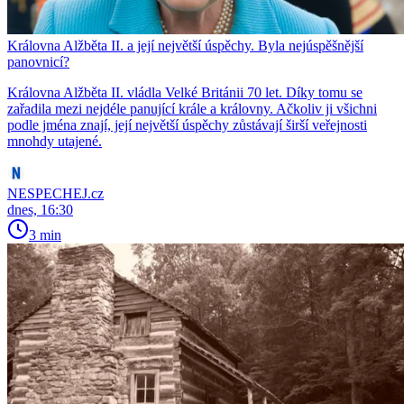
Královna Alžběta II. a její největší úspěchy. Byla nejúspěšnější
panovnicí?
Královna Alžběta II. vládla Velké Británii 70 let. Díky tomu se
zařadila mezi nejdéle panující krále a královny. Ačkoliv ji všichni
podle jména znají, její největší úspěchy zůstávají širší veřejnosti
mnohdy utajené.
NESPECHEJ.cz
dnes, 16:30
3 min