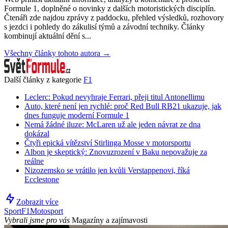
Formule 1, doplněné o novinky z dalších motoristických disciplín.
Čtenáři zde najdou zprávy z paddocku, přehled výsledků, rozhovory
s jezdci i pohledy do zákulisí týmů a závodní techniky. Články
kombinují aktuální dění s...
Všechny články tohoto autora →
Další články z kategorie
F1
Leclerc: Pokud nevyhraje Ferrari, přeji titul Antonellimu
Auto, které není jen rychlé: proč Red Bull RB21 ukazuje, jak
dnes funguje moderní Formule 1
Nemá žádné iluze: McLaren už ale jeden návrat ze dna
dokázal
Čtyři epická vítězství Stirlinga Mosse v motorsportu
Albon je skeptický: Znovuzrození v Baku nepovažuje za
reálne
Nizozemsko se vrátilo jen kvůli Verstappenovi, říká
Ecclestone
Zobrazit více
Sport
F1
Motosport
Vybrali jsme pro vás
Magazíny a zajímavosti