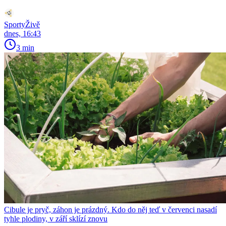
SportyŽivě
dnes, 16:43
3 min
Cibule je pryč, záhon je prázdný. Kdo do něj teď v červenci nasadí
tyhle plodiny, v září sklízí znovu