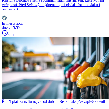
Kristýna Leichtová se na sociálních sítích zastala žen, které kojí na
veřejnosti. Před Světovým týdnem kojení přidala fotku z vlaku i
osobní vzkaz.
In-lifestyle.cz
dnes, 15:59
3 min
Řidiči platí za naftu nejvíc od dubna. Benzín ale překvapivě zlevnil