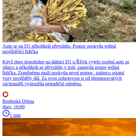
Auto se na D1 několikrát převrátilo. Pomoc poskytla jediná
projíždějící řidička
Když dnes dopoledne na dálnici D1 u Říček vyjelo osobní auto ze
silnice a několikrát se převrátilo v poli, zastavila pouze jediná
řidička. Zraněnému muži poskytla první pomoc, zatímco ostatní
vozy projížděly dál. Za svou pohotovost si od jihomoravských
záchranářů vysloužila netradiční odměnu.
Brněnská Drbna
dnes, 16:00
1 min