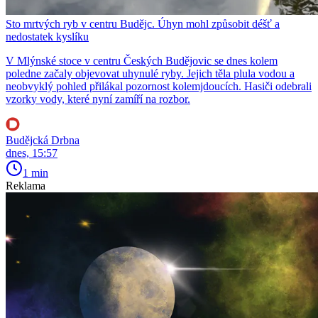
Sto mrtvých ryb v centru Budějc. Úhyn mohl způsobit déšť a
nedostatek kyslíku
V Mlýnské stoce v centru Českých Budějovic se dnes kolem
poledne začaly objevovat uhynulé ryby. Jejich těla plula vodou a
neobvyklý pohled přilákal pozornost kolemjdoucích. Hasiči odebrali
vzorky vody, které nyní zamíří na rozbor.
Budějcká Drbna
dnes, 15:57
1 min
Reklama