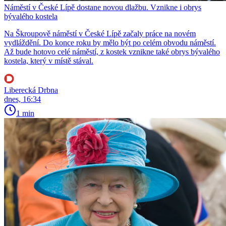
Náměstí v České Lípě dostane novou dlažbu. Vznikne i obrys
bývalého kostela
Na Škroupově náměstí v České Lípě začaly práce na novém
vydláždění. Do konce roku by mělo být po celém obvodu náměstí.
Až bude hotovo celé náměstí, z kostek vznikne také obrys bývalého
kostela, který v místě stával.
Liberecká Drbna
dnes, 16:34
1 min