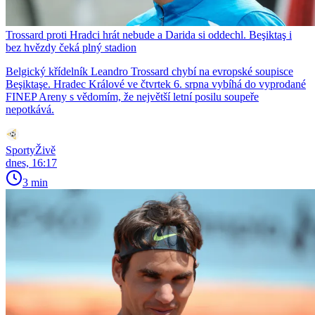
Trossard proti Hradci hrát nebude a Darida si oddechl. Beşiktaş i
bez hvězdy čeká plný stadion
Belgický křídelník Leandro Trossard chybí na evropské soupisce
Beşiktaşe. Hradec Králové ve čtvrtek 6. srpna vybíhá do vyprodané
FINEP Areny s vědomím, že největší letní posilu soupeře
nepotkává.
SportyŽivě
dnes, 16:17
3 min