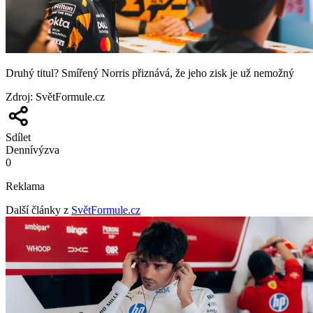
Druhý titul? Smířený Norris přiznává, že jeho zisk je už nemožný
Zdroj
:
SvětFormule.cz
Sdílet
Denní
výzva
0
Reklama
Další články z
SvětFormule.cz