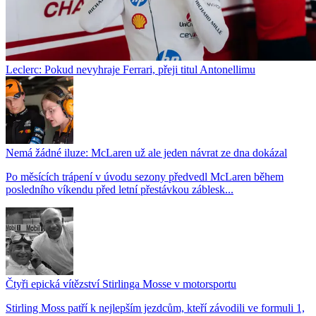
Leclerc: Pokud nevyhraje Ferrari, přeji titul Antonellimu
Nemá žádné iluze: McLaren už ale jeden návrat ze dna dokázal
Po měsících trápení v úvodu sezony předvedl McLaren během
posledního víkendu před letní přestávkou záblesk...
Čtyři epická vítězství Stirlinga Mosse v motorsportu
Stirling Moss patří k nejlepším jezdcům, kteří závodili ve formuli 1,