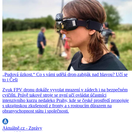
„Pudová úzkost.“ Co s vámi udělá dron-zabiják nad hlavou? Učí se
to i Češi
Zvuk FPV dronu dokáže vyvolat mrazení v zádech i na bezpečném
cvičišti. Právě takové stroje se nyní učí ovládat účastníci
intenzivního kurzu nedaleko Prahy, kde se české prostředí propojuje
s ukrajinskou zkušeností z fronty a s rostoucím důrazem na
obranyschopnost státu i společnosti.
Aktuálně.cz - Zprávy