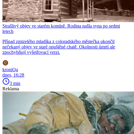
Strašlivý objev ve starém komíně. Rodina našla syna po sedmi
letech
Případ zmizelého mladíka z coloradského městečka ukončil
nečekaný objev ve staré opuštěné chatě. Okolnosti úmrtí ale
zpochybňují vyšetřovací verzi.
kroniQa
dnes, 16:28
3 min
Reklama