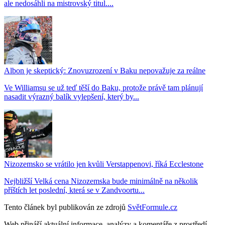
ale nedosáhli na mistrovský titul....
Albon je skeptický: Znovuzrození v Baku nepovažuje za reálne
Ve Williamsu se už teď těší do Baku, protože právě tam plánují
nasadit výrazný balík vylepšení, který by...
Nizozemsko se vrátilo jen kvůli Verstappenovi, říká Ecclestone
Nejbližší Velká cena Nizozemska bude minimálně na několik
příštích let poslední, která se v Zandvoortu...
Tento článek byl publikován ze zdrojů
SvětFormule.cz
Web přináší aktuální informace, analýzy a komentáře z prostředí