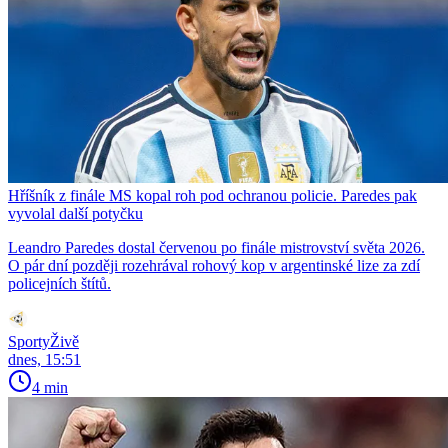
Hříšník z finále MS kopal roh pod ochranou policie. Paredes pak
vyvolal další potyčku
Leandro Paredes dostal červenou po finále mistrovství světa 2026.
O pár dní později rozehrával rohový kop v argentinské lize za zdí
policejních štítů.
SportyŽivě
dnes, 15:51
4 min