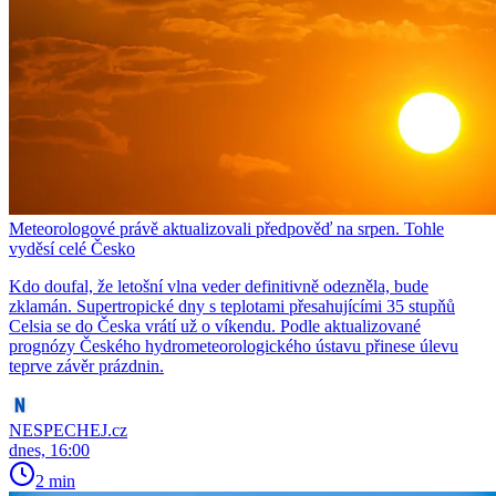
Meteorologové právě aktualizovali předpověď na srpen. Tohle
vyděsí celé Česko
Kdo doufal, že letošní vlna veder definitivně odezněla, bude
zklamán. Supertropické dny s teplotami přesahujícími 35 stupňů
Celsia se do Česka vrátí už o víkendu. Podle aktualizované
prognózy Českého hydrometeorologického ústavu přinese úlevu
teprve závěr prázdnin.
NESPECHEJ.cz
dnes, 16:00
2 min