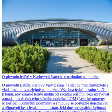
O převodu letiště v Karlových Varech se rozhodne na podzim
O převodu Letiště Karlovy Vary z kraje na stát by měli zastupitelé i
vláda rozhodovat zřejmě na podzim. Všechna jednání zatím směřují
k tomu, aby krajské letiště mohla od začátku příštího roku spravovat
armáda prostřednictvím státního podniku LOM (Letecké opravny
Malešice). Konkrétní podmínky a smlouvy se postupně dojednávají
a připravují ke schválení obou stran, řekl dnes novinářům hejtman