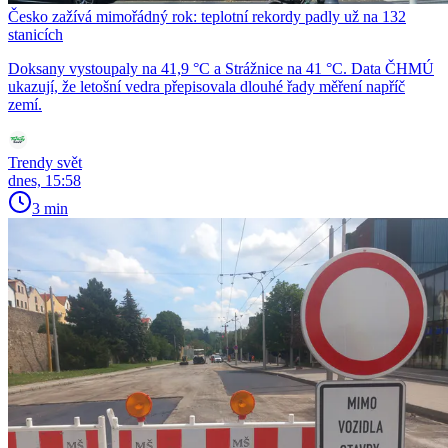
Česko zažívá mimořádný rok: teplotní rekordy padly už na 132
stanicích
Doksany vystoupaly na 41,9 °C a Strážnice na 41 °C. Data ČHMÚ
ukazují, že letošní vedra přepisovala dlouhé řady měření napříč
zemí.
Trendy svět
dnes, 15:58
3 min