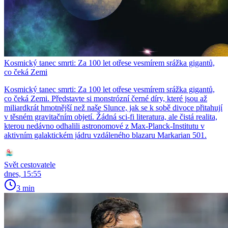
Kosmický tanec smrti: Za 100 let otřese vesmírem srážka gigantů,
co čeká Zemi
Kosmický tanec smrti: Za 100 let otřese vesmírem srážka gigantů,
co čeká Zemi. Představte si monstrózní černé díry, které jsou až
miliardkrát hmotnější než naše Slunce, jak se k sobě divoce přitahují
v těsném gravitačním objetí. Žádná sci-fi literatura, ale čistá realita,
kterou nedávno odhalili astronomové z Max-Planck-Institutu v
aktivním galaktickém jádru vzdáleného blazaru Markarian 501.
Svět cestovatele
dnes, 15:55
3 min