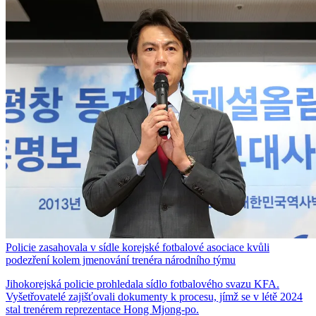
Policie zasahovala v sídle korejské fotbalové asociace kvůli
podezření kolem jmenování trenéra národního týmu
Jihokorejská policie prohledala sídlo fotbalového svazu KFA.
Vyšetřovatelé zajišťovali dokumenty k procesu, jímž se v létě 2024
stal trenérem reprezentace Hong Mjong-po.