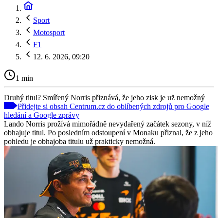
Sport
Motosport
F1
12. 6. 2026, 09:20
1 min
Druhý titul? Smířený Norris přiznává, že jeho zisk je už nemožný
Přidejte si obsah Centrum.cz do oblíbených zdrojů pro Google
hledání a Google zprávy
Lando Norris prožívá mimořádně nevydařený začátek sezony, v níž
obhajuje titul. Po posledním odstoupení v Monaku přiznal, že z jeho
pohledu je obhajoba titulu už prakticky nemožná.