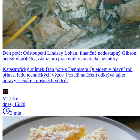
Den poté: Odstoupení Lindsay Lohan, finančně nedostupný Gibson,
nereálný příběh a zákaz pro pracovníky americké agentury
Katastrofický snímek Den poté s Dennisem Quaidem v hlavní roli
přinesl řadu technických výzev. Pozadí natáčení odkrývá tajné
úpravy scénáře i posměch vědců.
V Telce
dnes, 16:28
3 min