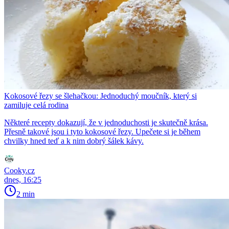
Kokosové řezy se šlehačkou: Jednoduchý moučník, který si
zamiluje celá rodina
Některé recepty dokazují, že v jednoduchosti je skutečně krása.
Přesně takové jsou i tyto kokosové řezy. Upečete si je během
chvilky hned teď a k nim dobrý šálek kávy.
Cooky.cz
dnes, 16:25
2 min