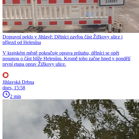
Dopravní peklo v Jihlavě: Dělníci zavřou část Žižkovy ulice i
příjezd od Helenína
V krajském městě pokračuje oprava průtahu, dělníci se opět
posunou o část blíže Helenínu. Kromě toho začne hned v pondělí
první etapa oprav Žižkovy ulice.
Jihlavská Drbna
dnes, 15:58
2 min