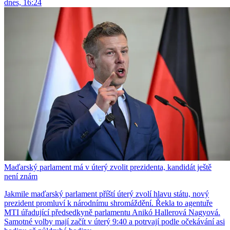
dnes, 16:24
Maďarský parlament má v úterý zvolit prezidenta, kandidát ještě
není znám
Jakmile maďarský parlament příští úterý zvolí hlavu státu, nový
prezident promluví k národnímu shromáždění. Řekla to agentuře
MTI úřadující předsedkyně parlamentu Anikó Hallerová Nagyová.
Samotné volby mají začít v úterý 9:40 a potrvají podle očekávání asi