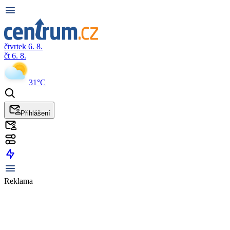
čtvrtek 6. 8.
čt 6. 8.
31°C
Přihlášení
Reklama