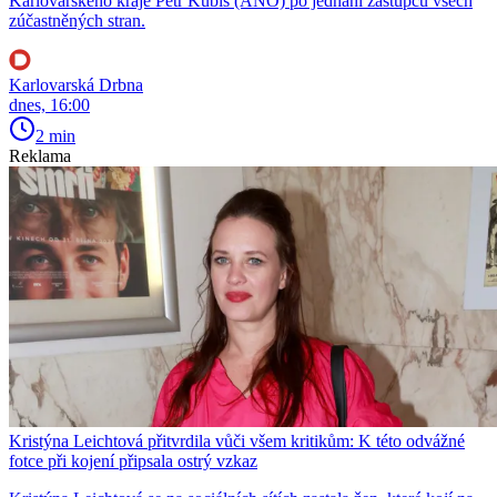
Karlovarského kraje Petr Kubis (ANO) po jednání zástupců všech
zúčastněných stran.
Karlovarská Drbna
dnes, 16:00
2 min
Reklama
Kristýna Leichtová přitvrdila vůči všem kritikům: K této odvážné
fotce při kojení připsala ostrý vzkaz