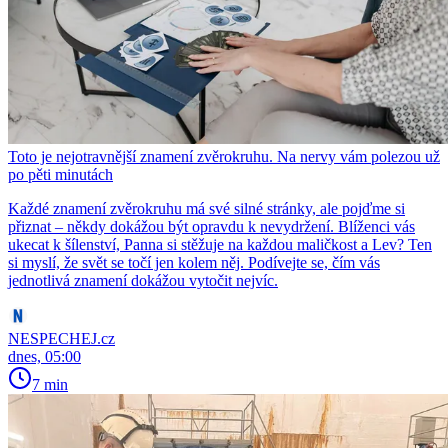
Toto je nejotravnější znamení zvěrokruhu. Na nervy vám polezou už
po pěti minutách
Každé znamení zvěrokruhu má své silné stránky, ale pojďme si
přiznat – někdy dokážou být opravdu k nevydržení. Blíženci vás
ukecat k šílenství, Panna si stěžuje na každou maličkost a Lev? Ten
si myslí, že svět se točí jen kolem něj. Podívejte se, čím vás
jednotlivá znamení dokážou vytočit nejvíc.
NESPECHEJ.cz
dnes, 05:00
7 min