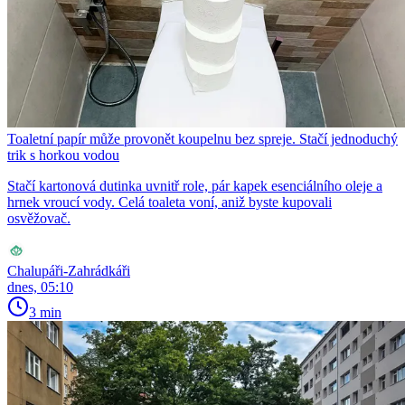
Toaletní papír může provonět koupelnu bez spreje. Stačí jednoduchý
trik s horkou vodou
Stačí kartonová dutinka uvnitř role, pár kapek esenciálního oleje a
hrnek vroucí vody. Celá toaleta voní, aniž byste kupovali
osvěžovač.
Chalupáři-Zahrádkáři
dnes, 05:10
3 min