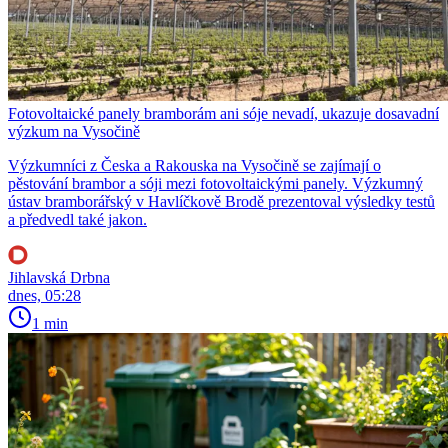
Fotovoltaické panely bramborám ani sóje nevadí, ukazuje dosavadní
výzkum na Vysočině
Výzkumníci z Česka a Rakouska na Vysočině se zajímají o
pěstování brambor a sóji mezi fotovoltaickými panely. Výzkumný
ústav bramborářský v Havlíčkově Brodě prezentoval výsledky testů
a předvedl také jakon.
Jihlavská Drbna
dnes, 05:28
1 min