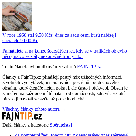
V roce 1968 stál 9,50 Kčs, dnes za sadu osmi kusů nabízejí
sběratelé 9 000 Kč
Pamatujete si na konec šedesátých let, kdy se v trafikách objevilo
něco, na co se stály nekonečné fronty? I...
Tento článek byl publikován ze zdrojů
FAJNTIP.cz
Články z FajnTip.cz přinášejí pestrý mix užitečných informací,
životních vychytávek, inspirativních postřehů i oddechového
obsahu, který čtenáře nejen pobaví, ale často i překvapí. Obsah je
zaměřen na každodenní témata – od domácnosti, zdraví a vztahů
přes zajímavosti ze světa až po jednoduché...
Všechny články tohoto autora →
Další články z kategorie
Sběratelství
Za kompletní řadu tohoto hitu z devadesátek dnes sběratelé