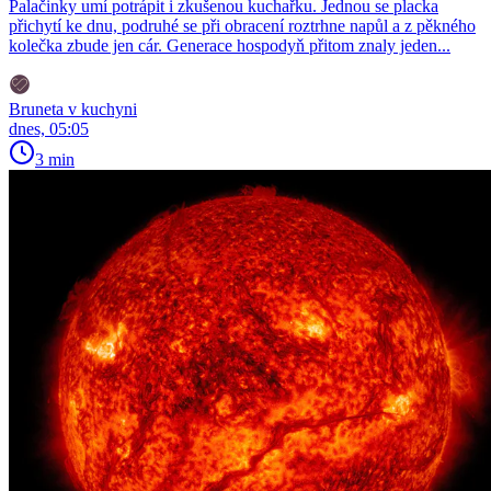
Palačinky umí potrápit i zkušenou kuchařku. Jednou se placka
přichytí ke dnu, podruhé se při obracení roztrhne napůl a z pěkného
kolečka zbude jen cár. Generace hospodyň přitom znaly jeden...
Bruneta v kuchyni
dnes, 05:05
3 min