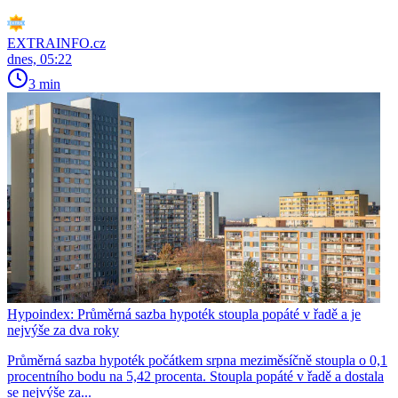
EXTRAINFO.cz
dnes, 05:22
3 min
Hypoindex: Průměrná sazba hypoték stoupla popáté v řadě a je
nejvýše za dva roky
Průměrná sazba hypoték počátkem srpna meziměsíčně stoupla o 0,1
procentního bodu na 5,42 procenta. Stoupla popáté v řadě a dostala
se nejvýše za...