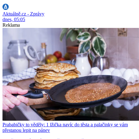
Aktuálně.cz - Zprávy
dnes, 05:05
Reklama
Prababičky to věděly: 1 lžička navíc do těsta a palačinky se vám
přestanou lepit na pánev