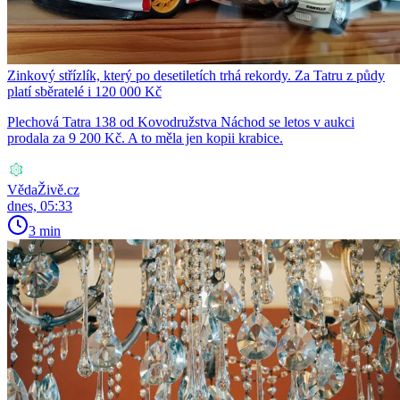
Zinkový střízlík, který po desetiletích trhá rekordy. Za Tatru z půdy
platí sběratelé i 120 000 Kč
Plechová Tatra 138 od Kovodružstva Náchod se letos v aukci
prodala za 9 200 Kč. A to měla jen kopii krabice.
VědaŽivě.cz
dnes, 05:33
3 min