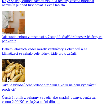
Když se listy okurek začnou žloutit a rostliny zastaví plodnost,
nemusíte je hned likvidovat. Levná tableta...
Jak srazit teplotu v místnosti o 7 stupňů. Stačí drobnost z lékárny za
pár korun
Během letošních veder mizely ventilátory z obchodů a na
klimatizaci se čekalo celé týdny. Lidé proto začali...
Jaká je výrobní cena jednoho rohlíku a kolik na něm vydělávají
prodejci?
Čerstvý rohlík z pekárny vypadá jako snadný byznys. Jenže za
cenou 2,90 Kč se skrývá noční dřina,...