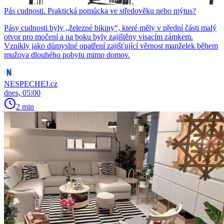
Pás cudnosti. Praktická pomůcka ve středověku nebo mýtus?
Pásy cudnosti byly „železné bikiny“, které měly v přední části malý
otvor pro močení a na boku byly zajištěny visacím zámkem.
Vznikly jako důmyslné opatření zajišťující věrnost manželek během
mužova dlouhého pobytu mimo domov.
NESPECHEJ.cz
dnes, 05:00
2 min