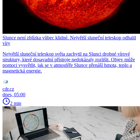
Slunce není zblízka vůbec klidné. Největší sluneční teleskop odhalil
víry
Největší sluneční teleskop světa zachytil na Slunci drobné vírové
struktury, které dosavadní přístroje nedokázaly rozlišit. Objev může
pomoci vysvětlit, jak se v atmosféře Slunce přenáší hmota, teplo a
magnetická energie.
cdr.cz
dnes, 05:00
2 min