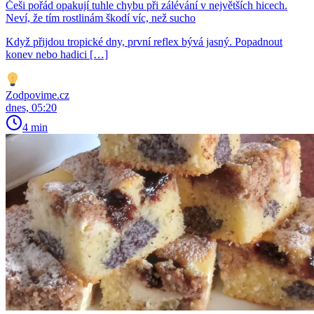
Češi pořád opakují tuhle chybu při zálévání v největších hicech.
Neví, že tím rostlinám škodí víc, než sucho
Když přijdou tropické dny, první reflex bývá jasný. Popadnout
konev nebo hadici […]
Zodpovime.cz
dnes, 05:20
4 min