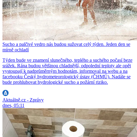
Sucho a palčivé vedro nás budou sužovat celý týden. Jeden den se
mírně ochladí
Týden bude ve znamení slunečného, teplého a suchého počasí beze
srážek. Rána budou většinou chladnější, odpolední teploty ale opět
vystoupají k nadprůměrným hodnotám, informoval na webu a na
facebooku Český hydrometeorologický ústav (ČHMÚ). Nadále se
bude prohlubovat hydrologické sucho a požární riziko.
Aktuálně.cz - Zprávy
dnes, 05:11