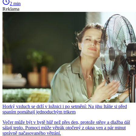
2 min
Reklama
Horký vzduch se drží v ložnici i po setmění: Na jihu Itálie si před
spaním pomáhají jednoduchým trikem
Večer může být v bytě hůř než přes den, protože stěny a dlažba dál
sálají teplo. Pomoci může větrák otočený z okna ven a pár minut
správně načasovaného větrání.