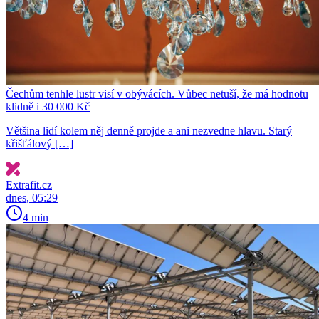
Čechům tenhle lustr visí v obývácích. Vůbec netuší, že má hodnotu
klidně i 30 000 Kč
Většina lidí kolem něj denně projde a ani nezvedne hlavu. Starý
křišťálový […]
Extrafit.cz
dnes, 05:29
4 min