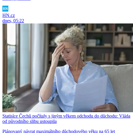
HN.cz
dnes, 05:22
Statisíce Čechů počítaly s jiným věkem odchodu do důchodu: Vláda
od původního slibu ustoupila
Plánovaný návrat maximálního důchodového věku na 65 let