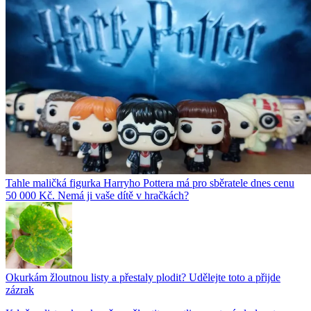
Tahle maličká figurka Harryho Pottera má pro sběratele dnes cenu
50 000 Kč. Nemá ji vaše dítě v hračkách?
Okurkám žloutnou listy a přestaly plodit? Udělejte toto a přijde
zázrak