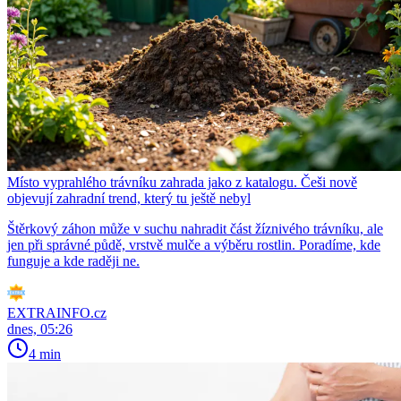
Místo vyprahlého trávníku zahrada jako z katalogu. Češi nově
objevují zahradní trend, který tu ještě nebyl
Štěrkový záhon může v suchu nahradit část žíznivého trávníku, ale
jen při správné půdě, vrstvě mulče a výběru rostlin. Poradíme, kde
funguje a kde raději ne.
EXTRAINFO.cz
dnes, 05:26
4 min