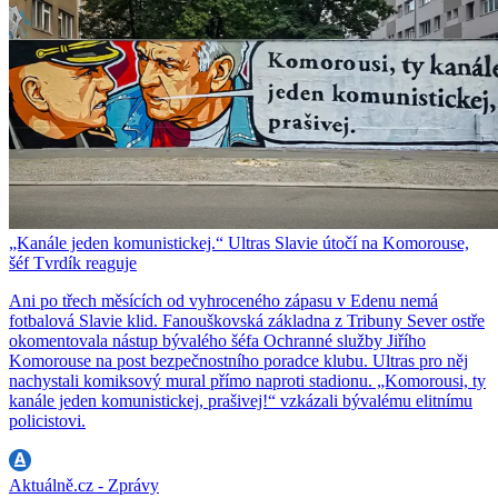
„Kanále jeden komunistickej.“ Ultras Slavie útočí na Komorouse,
šéf Tvrdík reaguje
Ani po třech měsících od vyhroceného zápasu v Edenu nemá
fotbalová Slavie klid. Fanouškovská základna z Tribuny Sever ostře
okomentovala nástup bývalého šéfa Ochranné služby Jiřího
Komorouse na post bezpečnostního poradce klubu. Ultras pro něj
nachystali komiksový mural přímo naproti stadionu. „Komorousi, ty
kanále jeden komunistickej, prašivej!“ vzkázali bývalému elitnímu
policistovi.
Aktuálně.cz - Zprávy