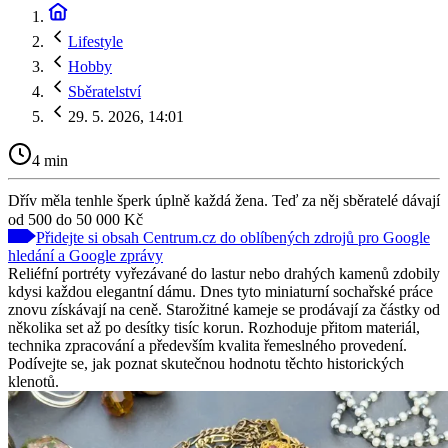
Lifestyle
Hobby
Sběratelství
29. 5. 2026, 14:01
4 min
Dřív měla tenhle šperk úplně každá žena. Teď za něj sběratelé dávají
od 500 do 50 000 Kč
Přidejte si obsah Centrum.cz do oblíbených zdrojů pro Google
hledání a Google zprávy
Reliéfní portréty vyřezávané do lastur nebo drahých kamenů zdobily
kdysi každou elegantní dámu. Dnes tyto miniaturní sochařské práce
znovu získávají na ceně. Starožitné kameje se prodávají za částky od
několika set až po desítky tisíc korun. Rozhoduje přitom materiál,
technika zpracování a především kvalita řemeslného provedení.
Podívejte se, jak poznat skutečnou hodnotu těchto historických
klenotů.