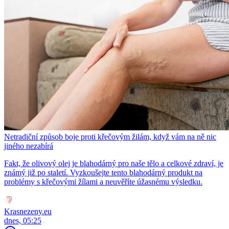
Netradiční způsob boje proti křečovým žilám, když vám na ně nic
jiného nezabírá
Fakt, že olivový olej je blahodárný pro naše tělo a celkové zdraví, je
známý již po staletí. Vyzkoušejte tento blahodárný produkt na
problémy s křečovými žílami a neuvěříte úžasnému výsledku.
Krasnezeny.eu
dnes, 05:25