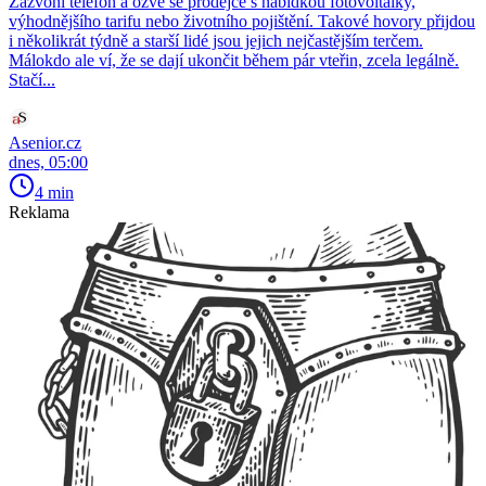
Zazvoní telefon a ozve se prodejce s nabídkou fotovoltaiky,
výhodnějšího tarifu nebo životního pojištění. Takové hovory přijdou
i několikrát týdně a starší lidé jsou jejich nejčastějším terčem.
Málokdo ale ví, že se dají ukončit během pár vteřin, zcela legálně.
Stačí...
Asenior.cz
dnes, 05:00
4 min
Reklama