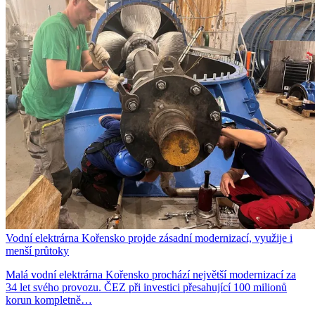
Vodní elektrárna Kořensko projde zásadní modernizací, využije i
menší průtoky
Malá vodní elektrárna Kořensko prochází největší modernizací za
34 let svého provozu. ČEZ při investici přesahující 100 milionů
korun kompletně…