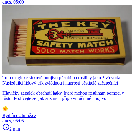
dnes, 05:09
Toto magické sirkové hnojivo působí na rostliny jako živá voda.
Následující lidový trik zvládnou i naprostí pěstitelé začátečníci
Hlavičky zápalek obsahují látky, které mohou rostlinám pomoci v
růstu. Podívejte se, jak si z nich připravit účinné hnojivo.
BydlímeÚtulně.cz
dnes, 05:05
2 min