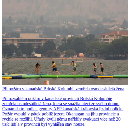
Při požáru v kanadské Britské Kolumbii zemřela osmdesátiletá žena
Při rozsáhlém požáru v kanadské provincii Britská Kolumbie
zemřela osmdesátiletá žena, která se snažila utéct ze svého domu.
Oznámila to podle agentury AFP kanadská královská jízdní policie.
Požár vypukl v pátek poblíž jezera Okanagan na jihu provincie a
rychle se rozšířil. Úřady kvůli němu nařídily evakuaci více než 20
tisíc lidí a v provincii byl vyhlášen stav nouze.