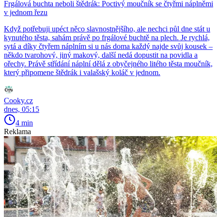
Frgálová buchta neboli štědrák: Poctivý moučník se čtyřmi náplněmi
v jednom řezu
Když potřebuji upéct něco slavnostnějšího, ale nechci půl dne stát u
kynutého těsta, sahám právě po frgálové buchtě na plech. Je rychlá,
sytá a díky čtyřem náplním si u nás doma každý najde svůj kousek –
někdo tvarohový, jiný makový, další nedá dopustit na povidla a
ořechy. Právě střídání náplní dělá z obyčejného litého těsta moučník,
který připomene štědrák i valašský koláč v jednom.
Cooky.cz
dnes, 05:15
4 min
Reklama