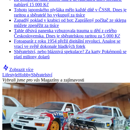
nabízejí 15 000 Kč
Tohoto japonského plyšáka mělo každé dítě v ČSSR. Dnes je
raritou a sběratelé ho vykupují za tisíce
Zapadlý poklad v krabici od bot: Zaprášený počítač ze sklepa
můžete zpeněžit za tisíce
Tahle děsivá panenka vzbuzovala trauma u dětí z celého
Československa. Dnes je sběratelskou raritou za 5 000 Kč
Fotoaparát z roku 1954 přežil digitální revoluci. Analog se
vrací ve světě dokonale hladkých fotek
Sběratelství, nebo bláznivá spekulace? Za karty Pokémonů se
platí miliony dolarů
Zobrazit více
Lifestyle
Hobby
Sběratelství
Vybrali jsme pro vás
Magazíny a zajímavosti