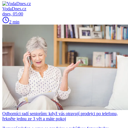
VodaDnes.cz
dnes, 05:00
2 min
Odborníci radí seniorům: když vás otravují prodejci po telefonu,
řekněte jednu ze 3 vět a máte pokoj