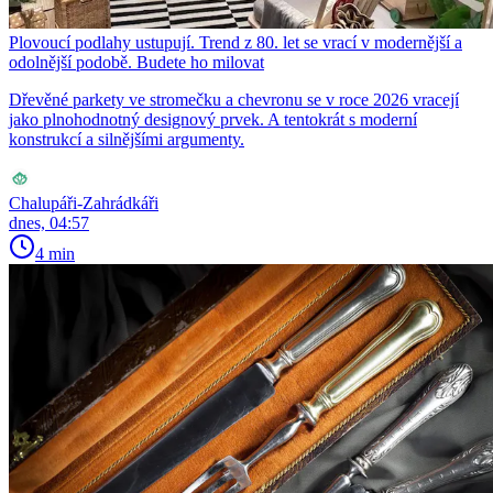
Plovoucí podlahy ustupují. Trend z 80. let se vrací v modernější a
odolnější podobě. Budete ho milovat
Dřevěné parkety ve stromečku a chevronu se v roce 2026 vracejí
jako plnohodnotný designový prvek. A tentokrát s moderní
konstrukcí a silnějšími argumenty.
Chalupáři-Zahrádkáři
dnes, 04:57
4 min