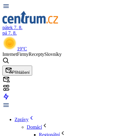
pátek 7. 8.
pá 7. 8.
19°C
Internet
Firmy
Recepty
Slovníky
Přihlášení
Zprávy
Domácí
Regionální