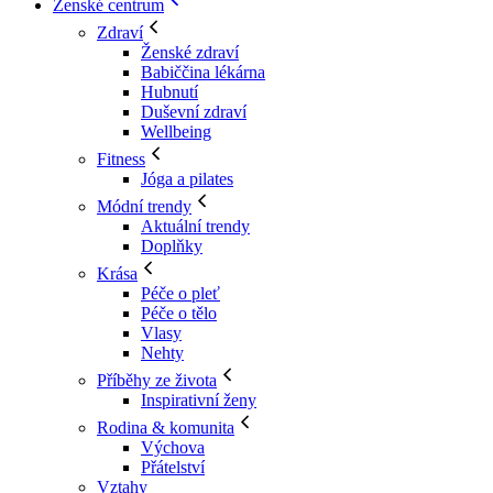
Ženské centrum
Zdraví
Ženské zdraví
Babiččina lékárna
Hubnutí
Duševní zdraví
Wellbeing
Fitness
Jóga a pilates
Módní trendy
Aktuální trendy
Doplňky
Krása
Péče o pleť
Péče o tělo
Vlasy
Nehty
Příběhy ze života
Inspirativní ženy
Rodina & komunita
Výchova
Přátelství
Vztahy