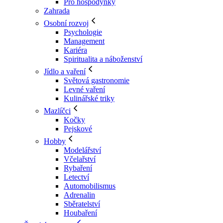
Pro hospodyňky
Zahrada
Osobní rozvoj
Psychologie
Management
Kariéra
Spiritualita a náboženství
Jídlo a vaření
Světová gastronomie
Levné vaření
Kulinářské triky
Mazlíčci
Kočky
Pejskové
Hobby
Modelářství
Včelařství
Rybaření
Letectví
Automobilismus
Adrenalin
Sběratelství
Houbaření