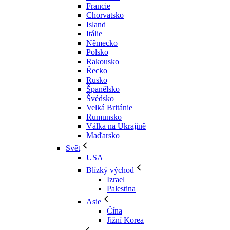
Francie
Chorvatsko
Island
Itálie
Německo
Polsko
Rakousko
Řecko
Rusko
Španělsko
Švédsko
Velká Británie
Rumunsko
Válka na Ukrajině
Maďarsko
Svět
USA
Blízký východ
Izrael
Palestina
Asie
Čína
Jižní Korea