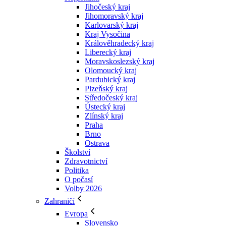
Jihočeský kraj
Jihomoravský kraj
Karlovarský kraj
Kraj Vysočina
Králověhradecký kraj
Liberecký kraj
Moravskoslezský kraj
Olomoucký kraj
Pardubický kraj
Plzeňský kraj
Středočeský kraj
Ústecký kraj
Zlínský kraj
Praha
Brno
Ostrava
Školství
Zdravotnictví
Politika
O počasí
Volby 2026
Zahraničí
Evropa
Slovensko