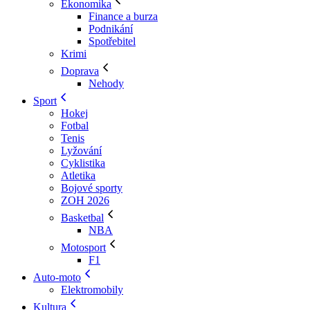
Ekonomika
Finance a burza
Podnikání
Spotřebitel
Krimi
Doprava
Nehody
Sport
Hokej
Fotbal
Tenis
Lyžování
Cyklistika
Atletika
Bojové sporty
ZOH 2026
Basketbal
NBA
Motosport
F1
Auto-moto
Elektromobily
Kultura