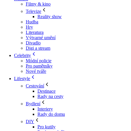
Filmy & kino
Televize
Reality show
Hudba
Hry
Literatura
Výtvarné umění
Divadlo
Digi a stream
Celebrity
Módní policie
Pro pamětníky
Nové tváře
Lifestyle
Cestování
Destinace
Rady na cesty
Bydlení
Interiery
Rady do domu
DIY
Pro kutily