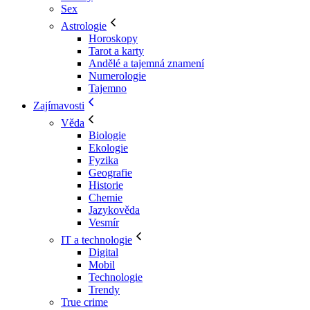
Sex
Astrologie
Horoskopy
Tarot a karty
Andělé a tajemná znamení
Numerologie
Tajemno
Zajímavosti
Věda
Biologie
Ekologie
Fyzika
Geografie
Historie
Chemie
Jazykověda
Vesmír
IT a technologie
Digital
Mobil
Technologie
Trendy
True crime