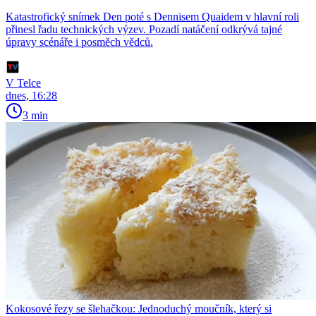
Katastrofický snímek Den poté s Dennisem Quaidem v hlavní roli
přinesl řadu technických výzev. Pozadí natáčení odkrývá tajné
úpravy scénáře i posměch vědců.
V Telce
dnes, 16:28
3 min
Kokosové řezy se šlehačkou: Jednoduchý moučník, který si