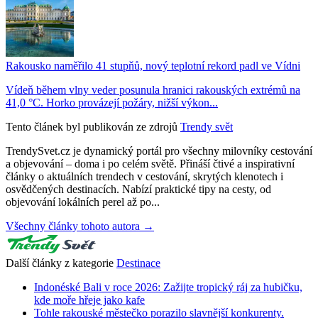
Rakousko naměřilo 41 stupňů, nový teplotní rekord padl ve Vídni
Vídeň během vlny veder posunula hranici rakouských extrémů na
41,0 °C. Horko provázejí požáry, nižší výkon...
Tento článek byl publikován ze zdrojů
Trendy svět
TrendySvet.cz je dynamický portál pro všechny milovníky cestování
a objevování – doma i po celém světě. Přináší čtivé a inspirativní
články o aktuálních trendech v cestování, skrytých klenotech i
osvědčených destinacích. Nabízí praktické tipy na cesty, od
objevování lokálních perel až po...
Všechny články tohoto autora →
Další články z kategorie
Destinace
Indonéské Bali v roce 2026: Zažijte tropický ráj za hubičku,
kde moře hřeje jako kafe
Tohle rakouské městečko porazilo slavnější konkurenty.