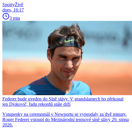
SportyŽivě
dnes, 16:17
3 min
Federer bude uveden do Síně slávy. V grandslamech ho překonal
jen Djokovič, řadu rekordů stále drží
Vstupenky na ceremoniál v Newportu se vyprodaly za dvě minuty.
Roger Federer vstoupí do Mezinárodní tenisové síně slávy 29. srpna
2026.