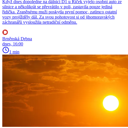
Když dnes dopoledne na dálnici D1 u Říček vyjelo osobní auto ze
silnice a několikrát se převrátilo v poli, zastavila pouze jediná
řidička. Zraněnému muži poskytla první pomoc, zatímco ostatní
vozy projížděly dál. Za svou pohotovost si od jihomoravských
záchranářů vysloužila netradiční odměnu.
Brněnská Drbna
dnes, 16:00
1 min