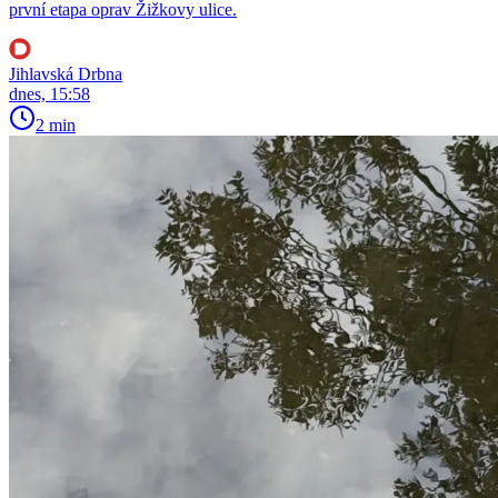
první etapa oprav Žižkovy ulice.
Jihlavská Drbna
dnes, 15:58
2 min