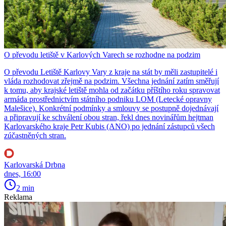
O převodu letiště v Karlových Varech se rozhodne na podzim
O převodu Letiště Karlovy Vary z kraje na stát by měli zastupitelé i
vláda rozhodovat zřejmě na podzim. Všechna jednání zatím směřují
k tomu, aby krajské letiště mohla od začátku příštího roku spravovat
armáda prostřednictvím státního podniku LOM (Letecké opravny
Malešice). Konkrétní podmínky a smlouvy se postupně dojednávají
a připravují ke schválení obou stran, řekl dnes novinářům hejtman
Karlovarského kraje Petr Kubis (ANO) po jednání zástupců všech
zúčastněných stran.
Karlovarská Drbna
dnes, 16:00
2 min
Reklama