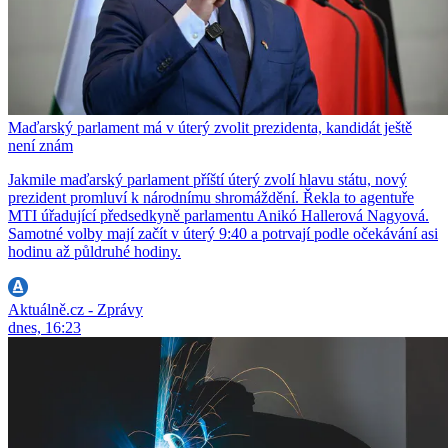
Maďarský parlament má v úterý zvolit prezidenta, kandidát ještě
není znám
Jakmile maďarský parlament příští úterý zvolí hlavu státu, nový
prezident promluví k národnímu shromáždění. Řekla to agentuře
MTI úřadující předsedkyně parlamentu Anikó Hallerová Nagyová.
Samotné volby mají začít v úterý 9:40 a potrvají podle očekávání asi
hodinu až půldruhé hodiny.
Aktuálně.cz - Zprávy
dnes, 16:23