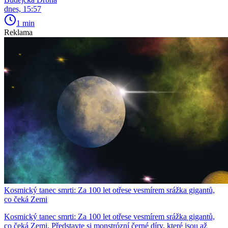
dnes, 15:57
1 min
Reklama
Kosmický tanec smrti: Za 100 let otřese vesmírem srážka gigantů,
co čeká Zemi
Kosmický tanec smrti: Za 100 let otřese vesmírem srážka gigantů,
co čeká Zemi. Představte si monstrózní černé díry, které jsou až