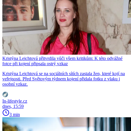
Kristýna Leichtová přitvrdila vůči všem kritikům: K této odvážné
fotce při kojení připsala ostrý vzkaz
Kristýna Leichtová se na sociálních sítích zastala žen, které kojí na
veřejnosti. Před Světovým týdnem kojení přidala fotku z vlaku i
osobní vzkaz.
In-lifestyle.cz
dnes, 15:59
3 min