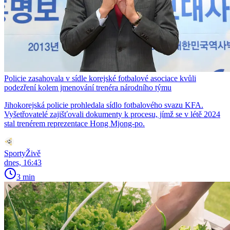
Policie zasahovala v sídle korejské fotbalové asociace kvůli
podezření kolem jmenování trenéra národního týmu
Jihokorejská policie prohledala sídlo fotbalového svazu KFA.
Vyšetřovatelé zajišťovali dokumenty k procesu, jímž se v létě 2024
stal trenérem reprezentace Hong Mjong-po.
SportyŽivě
dnes, 16:43
3 min