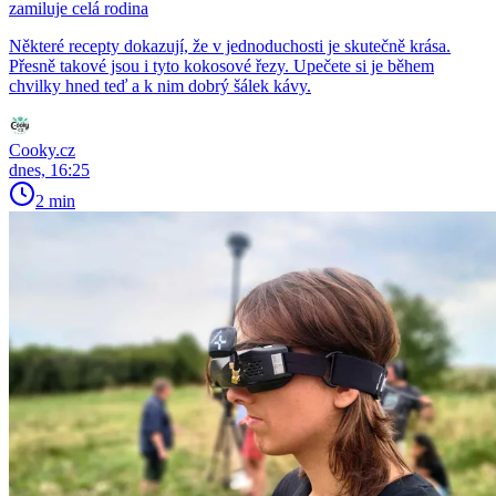
zamiluje celá rodina
Některé recepty dokazují, že v jednoduchosti je skutečně krása.
Přesně takové jsou i tyto kokosové řezy. Upečete si je během
chvilky hned teď a k nim dobrý šálek kávy.
Cooky.cz
dnes, 16:25
2 min