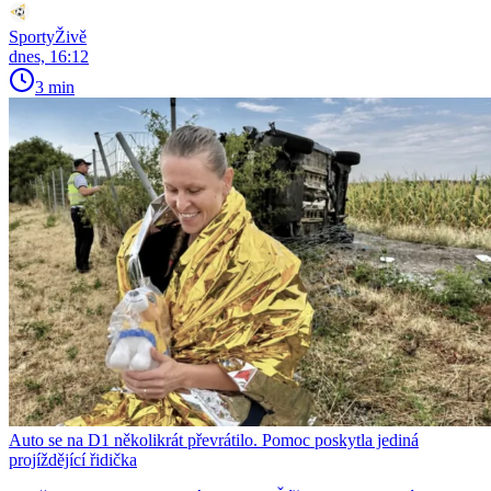
SportyŽivě
dnes, 16:12
3 min
Auto se na D1 několikrát převrátilo. Pomoc poskytla jediná
projíždějící řidička