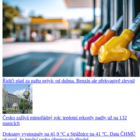
Řidiči platí za naftu nejvíc od dubna. Benzín ale překvapivě zlevnil
Česko zažívá mimořádný rok: teplotní rekordy padly už na 132
stanicích
Doksany vystoupaly na 41,9 °C a Strážnice na 41 °C. Data ČHMÚ
ukazují, že letošní vedra přepisovala dlouhé...