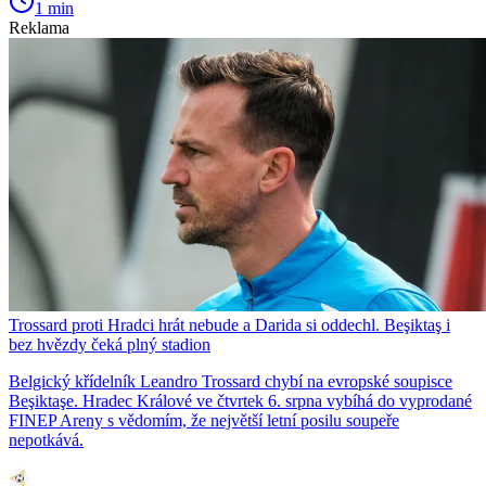
1 min
Reklama
Trossard proti Hradci hrát nebude a Darida si oddechl. Beşiktaş i
bez hvězdy čeká plný stadion
Belgický křídelník Leandro Trossard chybí na evropské soupisce
Beşiktaşe. Hradec Králové ve čtvrtek 6. srpna vybíhá do vyprodané
FINEP Areny s vědomím, že největší letní posilu soupeře
nepotkává.