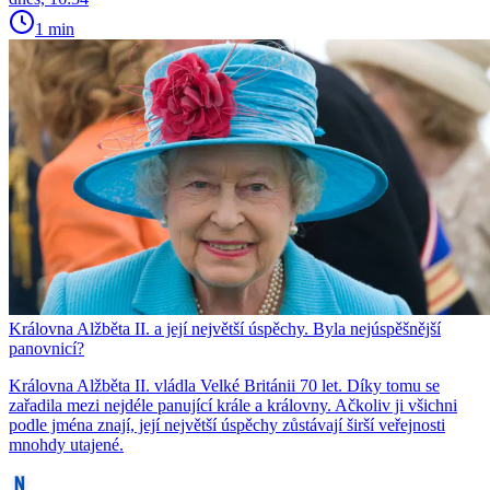
1 min
Královna Alžběta II. a její největší úspěchy. Byla nejúspěšnější
panovnicí?
Královna Alžběta II. vládla Velké Británii 70 let. Díky tomu se
zařadila mezi nejdéle panující krále a královny. Ačkoliv ji všichni
podle jména znají, její největší úspěchy zůstávají širší veřejnosti
mnohdy utajené.