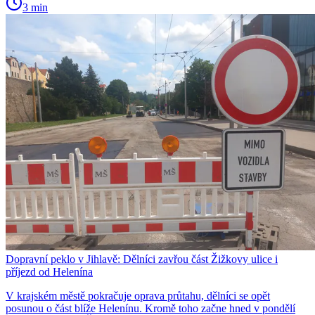
3 min
Dopravní peklo v Jihlavě: Dělníci zavřou část Žižkovy ulice i
příjezd od Helenína
V krajském městě pokračuje oprava průtahu, dělníci se opět
posunou o část blíže Helenínu. Kromě toho začne hned v pondělí