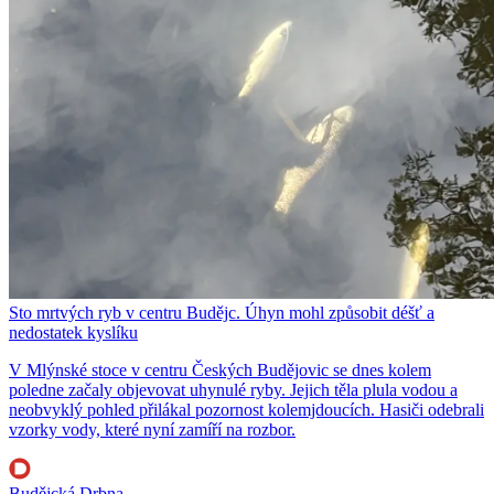
Sto mrtvých ryb v centru Budějc. Úhyn mohl způsobit déšť a
nedostatek kyslíku
V Mlýnské stoce v centru Českých Budějovic se dnes kolem
poledne začaly objevovat uhynulé ryby. Jejich těla plula vodou a
neobvyklý pohled přilákal pozornost kolemjdoucích. Hasiči odebrali
vzorky vody, které nyní zamíří na rozbor.
Budějcká Drbna