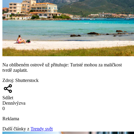
Na oblíbeném ostrově už přituhuje: Turisté mohou za maličkost
tvrdě zaplatit.
Zdroj
:
Shutterstock
Sdílet
Denní
výzva
0
Reklama
Další články z
Trendy svět