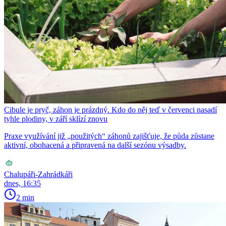
Cibule je pryč, záhon je prázdný. Kdo do něj teď v červenci nasadí
tyhle plodiny, v září sklízí znovu
Praxe využívání již „použitých“ záhonů zajišťuje, že půda zůstane
aktivní, obohacená a připravená na další sezónu výsadby.
Chalupáři-Zahrádkáři
dnes, 16:35
2 min