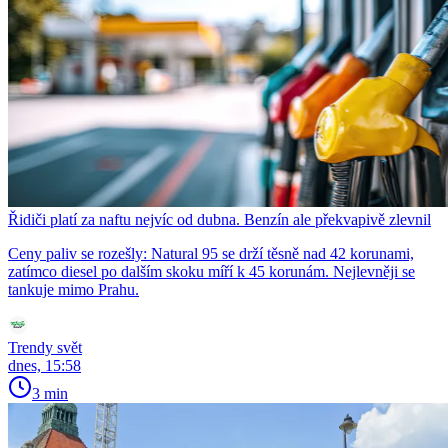
Řidiči platí za naftu nejvíc od dubna. Benzín ale překvapivě zlevnil
Ceny paliv se rozešly: Natural 95 se drží těsně nad 42 korunami,
zatímco diesel po dalším skoku míří k 45 korunám. Nejlevněji se
tankuje mimo Prahu.
Trendy svět
dnes, 15:58
3 min