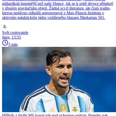
miliardkrát hmotnější než naše Slunce, jak se k sobě divoce přitahují
v těsném gravitačním objetí. Žádná sci-fi literatura, ale čistá realita,
kterou nedávno odhalili astronomové z Max-Planck-Institutu v
aktivním galaktickém jádru vzdáleného blazaru Markarian 501.
Svět cestovatele
dnes, 15:55
3 min
Hříšník z finále MS kopal roh pod ochranou policie. Paredes pak