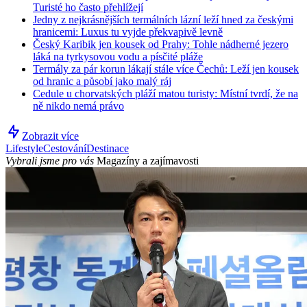
Turisté ho často přehlížejí
Jedny z nejkrásnějších termálních lázní leží hned za českými
hranicemi: Luxus tu vyjde překvapivě levně
Český Karibik jen kousek od Prahy: Tohle nádherné jezero
láká na tyrkysovou vodu a písčité pláže
Termály za pár korun lákají stále více Čechů: Leží jen kousek
od hranic a působí jako malý ráj
Cedule u chorvatských pláží matou turisty: Místní tvrdí, že na
ně nikdo nemá právo
Zobrazit více
Lifestyle
Cestování
Destinace
Vybrali jsme pro vás
Magazíny a zajímavosti