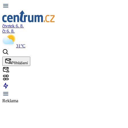
čtvrtek 6. 8.
čt 6. 8.
31°C
Přihlášení
Reklama