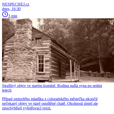
NESPECHEJ.cz
dnes, 16:30
3 min
Strašlivý objev ve starém komíně. Rodina našla syna po sedmi
letech
Případ zmizelého mladíka z coloradského městečka ukončil
nečekaný objev ve staré opuštěné chatě. Okolnosti úmrtí ale
zpochybňují vyšetřovací verzi.