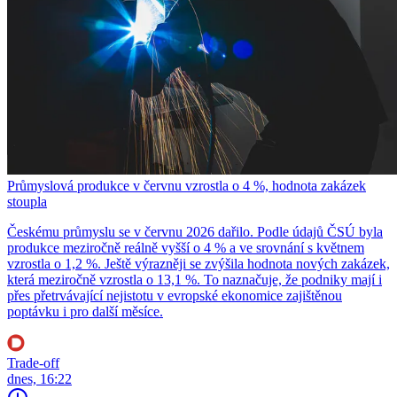
Průmyslová produkce v červnu vzrostla o 4 %, hodnota zakázek
stoupla
Českému průmyslu se v červnu 2026 dařilo. Podle údajů ČSÚ byla
produkce meziročně reálně vyšší o 4 % a ve srovnání s květnem
vzrostla o 1,2 %. Ještě výrazněji se zvýšila hodnota nových zakázek,
která meziročně vzrostla o 13,1 %. To naznačuje, že podniky mají i
přes přetrvávající nejistotu v evropské ekonomice zajištěnou
poptávku i pro další měsíce.
Trade-off
dnes, 16:22