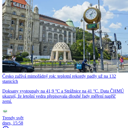
Česko zažívá mimořádný rok: teplotní rekordy padly už na 132
stanicích
Doksany vystoupaly na 41,9 °C a Strážnice na 41 °C. Data ČHMÚ
ukazují, že letošní vedra přepisovala dlouhé řady měření napříč
zemí.
Trendy svět
dnes, 15:58