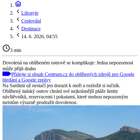
Lifestyle
Cestování
Destinace
14. 6. 2026, 04:55
3 min
Dovolená na oblíbeném ostrově se komplikuje: Jedna nepozornost
může přijít draho
Přidejte si obsah Centrum.cz do oblíbených zdrojů pro Google
hledání a Google zprávy
Na Sardinii už nestačí jen dorazit k moři a rozložit si ručník.
Oblíbený italský ostrov chrání své nejkrásnější pláže limity
návštěvníků, rezervacemi i pokutami, které mohou nepozorným
turistům výrazně prodražit dovolenou.