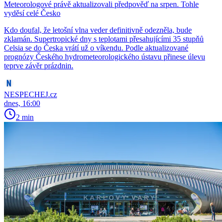
Meteorologové právě aktualizovali předpověď na srpen. Tohle
vyděsí celé Česko
Kdo doufal, že letošní vlna veder definitivně odezněla, bude
zklamán. Supertropické dny s teplotami přesahujícími 35 stupňů
Celsia se do Česka vrátí už o víkendu. Podle aktualizované
prognózy Českého hydrometeorologického ústavu přinese úlevu
teprve závěr prázdnin.
NESPECHEJ.cz
dnes, 16:00
2 min