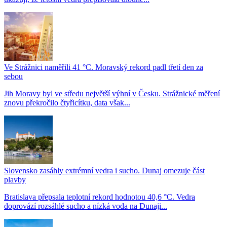
Ve Strážnici naměřili 41 °C. Moravský rekord padl třetí den za
sebou
Jih Moravy byl ve středu největší výhní v Česku. Strážnické měření
znovu překročilo čtyřicítku, data však...
Slovensko zasáhly extrémní vedra i sucho. Dunaj omezuje část
plavby
Bratislava přepsala teplotní rekord hodnotou 40,6 °C. Vedra
doprovází rozsáhlé sucho a nízká voda na Dunaji...