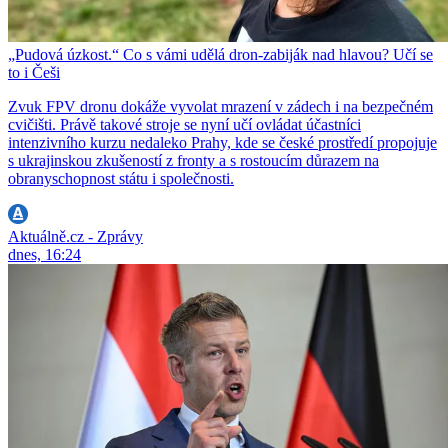
„Pudová úzkost.“ Co s vámi udělá dron-zabiják nad hlavou? Učí se
to i Češi
Zvuk FPV dronu dokáže vyvolat mrazení v zádech i na bezpečném
cvičišti. Právě takové stroje se nyní učí ovládat účastníci
intenzivního kurzu nedaleko Prahy, kde se české prostředí propojuje
s ukrajinskou zkušeností z fronty a s rostoucím důrazem na
obranyschopnost státu i společnosti.
Aktuálně.cz - Zprávy
dnes, 16:24