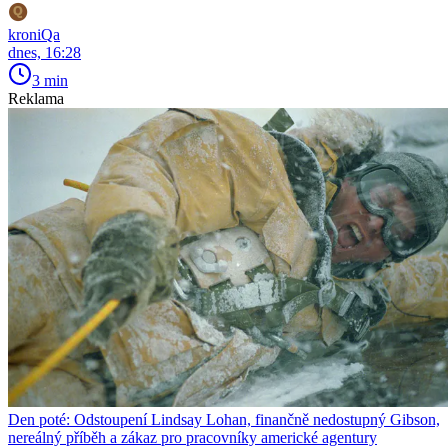
kroniQa
dnes, 16:28
3 min
Reklama
Den poté: Odstoupení Lindsay Lohan, finančně nedostupný Gibson,
nereálný příběh a zákaz pro pracovníky americké agentury