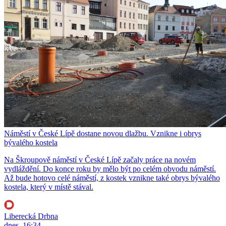
Náměstí v České Lípě dostane novou dlažbu. Vznikne i obrys
bývalého kostela
Na Škroupově náměstí v České Lípě začaly práce na novém
vydláždění. Do konce roku by mělo být po celém obvodu náměstí.
Až bude hotovo celé náměstí, z kostek vznikne také obrys bývalého
kostela, který v místě stával.
Liberecká Drbna
dnes, 16:34