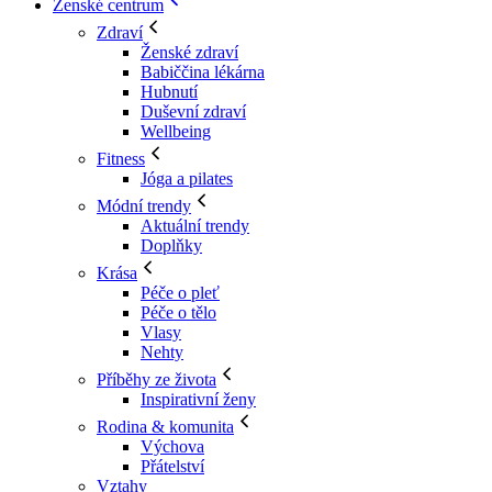
Ženské centrum
Zdraví
Ženské zdraví
Babiččina lékárna
Hubnutí
Duševní zdraví
Wellbeing
Fitness
Jóga a pilates
Módní trendy
Aktuální trendy
Doplňky
Krása
Péče o pleť
Péče o tělo
Vlasy
Nehty
Příběhy ze života
Inspirativní ženy
Rodina & komunita
Výchova
Přátelství
Vztahy