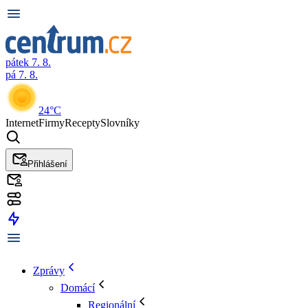
pátek 7. 8.
pá 7. 8.
24°C
Internet
Firmy
Recepty
Slovníky
Přihlášení
Zprávy
Domácí
Regionální