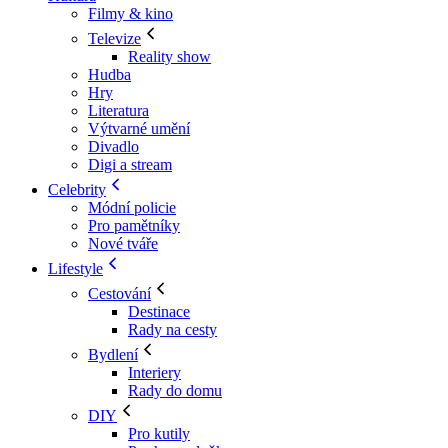
Filmy & kino
Televize
Reality show
Hudba
Hry
Literatura
Výtvarné umění
Divadlo
Digi a stream
Celebrity
Módní policie
Pro pamětníky
Nové tváře
Lifestyle
Cestování
Destinace
Rady na cesty
Bydlení
Interiery
Rady do domu
DIY
Pro kutily