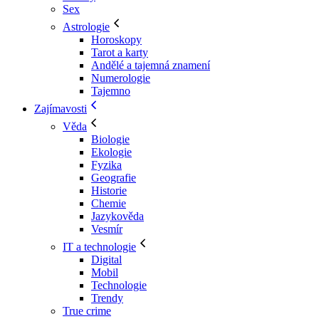
Sex
Astrologie
Horoskopy
Tarot a karty
Andělé a tajemná znamení
Numerologie
Tajemno
Zajímavosti
Věda
Biologie
Ekologie
Fyzika
Geografie
Historie
Chemie
Jazykověda
Vesmír
IT a technologie
Digital
Mobil
Technologie
Trendy
True crime