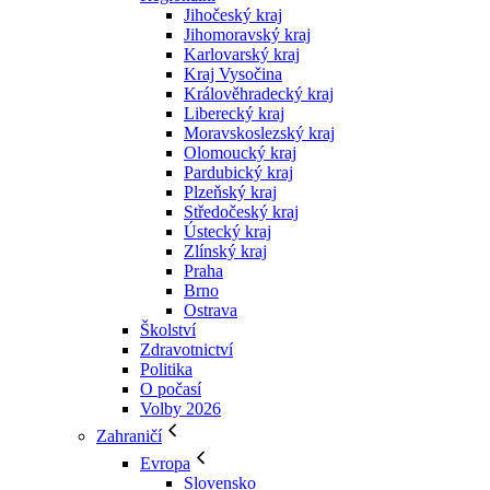
Jihočeský kraj
Jihomoravský kraj
Karlovarský kraj
Kraj Vysočina
Králověhradecký kraj
Liberecký kraj
Moravskoslezský kraj
Olomoucký kraj
Pardubický kraj
Plzeňský kraj
Středočeský kraj
Ústecký kraj
Zlínský kraj
Praha
Brno
Ostrava
Školství
Zdravotnictví
Politika
O počasí
Volby 2026
Zahraničí
Evropa
Slovensko