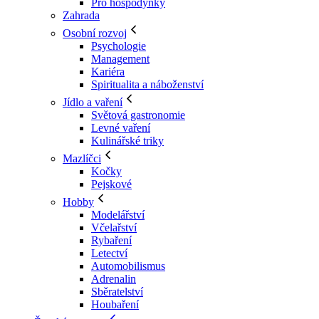
Pro hospodyňky
Zahrada
Osobní rozvoj
Psychologie
Management
Kariéra
Spiritualita a náboženství
Jídlo a vaření
Světová gastronomie
Levné vaření
Kulinářské triky
Mazlíčci
Kočky
Pejskové
Hobby
Modelářství
Včelařství
Rybaření
Letectví
Automobilismus
Adrenalin
Sběratelství
Houbaření