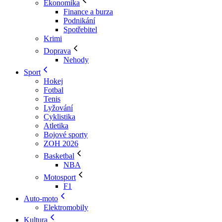
Ekonomika
Finance a burza
Podnikání
Spotřebitel
Krimi
Doprava
Nehody
Sport
Hokej
Fotbal
Tenis
Lyžování
Cyklistika
Atletika
Bojové sporty
ZOH 2026
Basketbal
NBA
Motosport
F1
Auto-moto
Elektromobily
Kultura