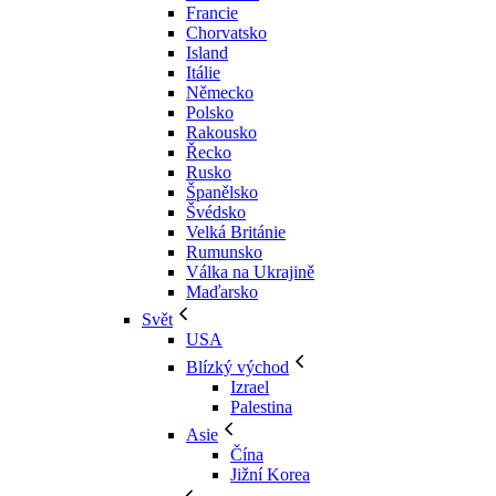
Francie
Chorvatsko
Island
Itálie
Německo
Polsko
Rakousko
Řecko
Rusko
Španělsko
Švédsko
Velká Británie
Rumunsko
Válka na Ukrajině
Maďarsko
Svět
USA
Blízký východ
Izrael
Palestina
Asie
Čína
Jižní Korea