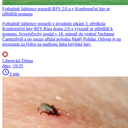
Fotbalisté Jablonce porazili RFS 2:0 a v Konferenční lize se
přiblížili postupu
Fotbalisté Jablonce porazili v úvodním utkání 3. předkola
Konferenční ligy RFS Riga doma 2:0 a výrazně se přiblížili k
postupu. Severočechy poslal v 18. minutě do vedení Vachtang
Čanturišvili a po pauze přidal pojistku Matěj Polidar. Odveta je na
programu za týden na stadionu lídra lotyšské ligy.
Liberecká Drbna
dnes, 19:35
3 min