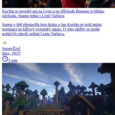
Kuchta se nevešel ani na Lyon a po příchodu Brunese je blízko
odchodu. Sparta jedná s Legií Varšava
Sparta v létě přestavěla hrot útoku a Jan Kuchta se ocitl mimo
nominaci na klíčový evropský zápas. O jeho služby se podle
polských zdrojů zajímá Legia Varšava.
SportyŽivě
dnes, 19:57
3 min