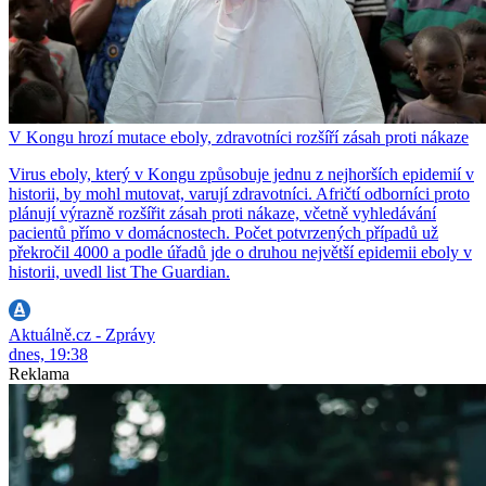
V Kongu hrozí mutace eboly, zdravotníci rozšíří zásah proti nákaze
Virus eboly, který v Kongu způsobuje jednu z nejhorších epidemií v
historii, by mohl mutovat, varují zdravotníci. Afričtí odborníci proto
plánují výrazně rozšířit zásah proti nákaze, včetně vyhledávání
pacientů přímo v domácnostech. Počet potvrzených případů už
překročil 4000 a podle úřadů jde o druhou největší epidemii eboly v
historii, uvedl list The Guardian.
Aktuálně.cz - Zprávy
dnes, 19:38
Reklama