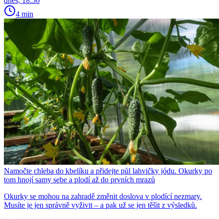
dnes, 18:56
4 min
Namočte chleba do kbelíku a přidejte půl lahvičky jódu. Okurky po
tom hnojí samy sebe a plodí až do prvních mrazů
Okurky se mohou na zahradě změnit doslova v plodící nezmary.
Musíte je jen správně vyživit – a pak už se jen těšit z výsledků.