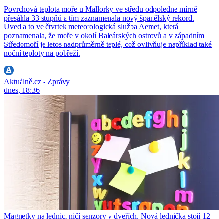
Povrchová teplota moře u Mallorky ve středu odpoledne mírně
přesáhla 33 stupňů a tím zaznamenala nový španělský rekord.
Uvedla to ve čtvrtek meteorologická služba Aemet, která
poznamenala, že moře v okolí Baleárských ostrovů a v západním
Středomoří je letos nadprůměrně teplé, což ovlivňuje například také
noční teploty na pobřeží.
Aktuálně.cz - Zprávy
dnes, 18:36
Magnetky na lednici ničí senzory v dveřích. Nová lednička stojí 12