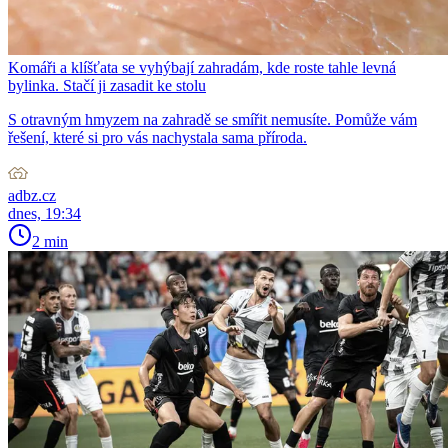
Komáři a klíšťata se vyhýbají zahradám, kde roste tahle levná
bylinka. Stačí ji zasadit ke stolu
S otravným hmyzem na zahradě se smířit nemusíte. Pomůže vám
řešení, které si pro vás nachystala sama příroda.
adbz.cz
dnes, 19:34
2 min