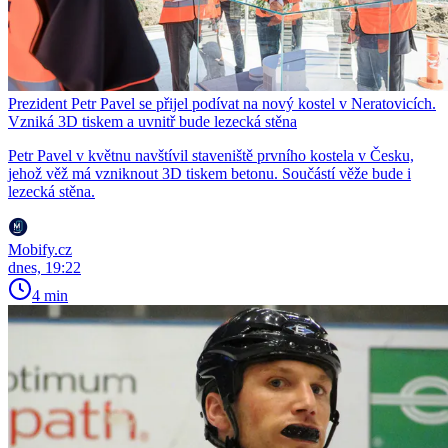
Prezident Petr Pavel se přijel podívat na nový kostel v Neratovicích.
Vzniká 3D tiskem a uvnitř bude lezecká stěna
Petr Pavel v květnu navštívil staveniště prvního kostela v Česku,
jehož věž má vzniknout 3D tiskem betonu. Součástí věže bude i
lezecká stěna.
Mobify.cz
dnes, 19:22
4 min