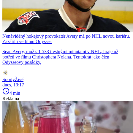
Nenáviděný hokejový provokatér Avery má po NHL novou kariéru.
Zazářil i ve filmu Odyssea
Sean Avery, muž s 1 533 trestnými minutami v NHL, hraje už
potřetí ve filmu Christophera Nolana. Tentokrát jako člen
Odysseovy posádky.
SportyŽivě
dnes, 19:17
4 min
Reklama