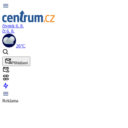
čtvrtek 6. 8.
čt 6. 8.
26°C
Přihlášení
Reklama