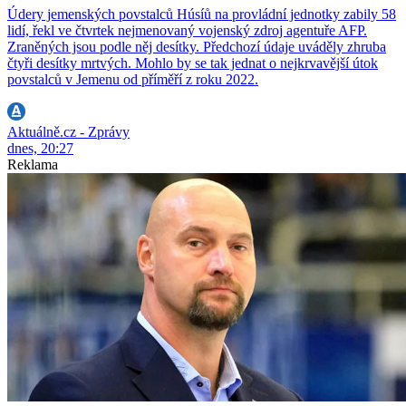
Údery jemenských povstalců Húsíů na provládní jednotky zabily 58
lidí, řekl ve čtvrtek nejmenovaný vojenský zdroj agentuře AFP.
Zraněných jsou podle něj desítky. Předchozí údaje uváděly zhruba
čtyři desítky mrtvých. Mohlo by se tak jednat o nejkrvavější útok
povstalců v Jemenu od příměří z roku 2022.
Aktuálně.cz - Zprávy
dnes, 20:27
Reklama