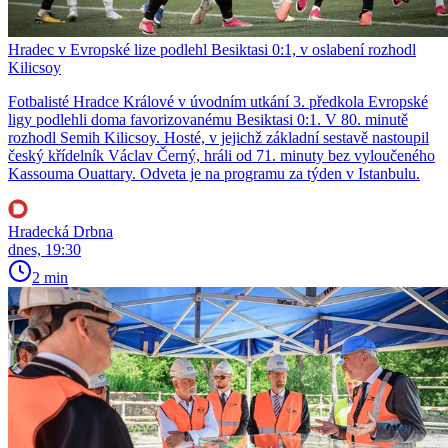
Hradec v Evropské lize podlehl Besiktasi 0:1, v oslabení rozhodl
Kilicsoy
Fotbalisté Hradce Králové v úvodním utkání 3. předkola Evropské
ligy podlehli doma favorizovanému Besiktasi 0:1. V 80. minutě
rozhodl Semih Kilicsoy. Hosté, v jejichž základní sestavě nastoupil
český křídelník Václav Černý, hráli od 71. minuty bez vyloučeného
Kassouma Ouattary. Odveta je na programu za týden v Istanbulu.
Hradecká Drbna
dnes, 19:30
2 min