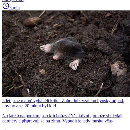
3 min
5 let jsme marně vyháněli krtka. Zahradník vzal kuchyňský odpad,
noviny a za 20 minut byl klid
Na jaře a na podzim jsou krtci obzvláště aktivní, protože si hledají
partnery a připravují se na zimu. Vypudit je tedy musíte včas.