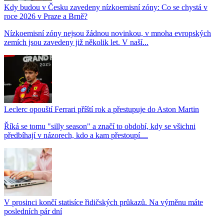
Kdy budou v Česku zavedeny nízkoemisní zóny: Co se chystá v
roce 2026 v Praze a Brně?
Nízkoemisní zóny nejsou žádnou novinkou, v mnoha evropských
zemích jsou zavedeny již několik let. V naší...
Leclerc opouští Ferrari příští rok a přestupuje do Aston Martin
Říká se tomu "silly season" a značí to období, kdy se všichni
předbíhají v názorech, kdo a kam přestoupí....
V prosinci končí statisíce řidičských průkazů. Na výměnu máte
posledních pár dní