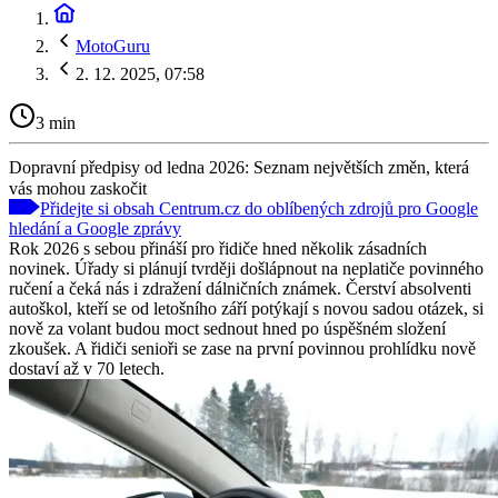
MotoGuru
2. 12. 2025, 07:58
3 min
Dopravní předpisy od ledna 2026: Seznam největších změn, která
vás mohou zaskočit
Přidejte si obsah Centrum.cz do oblíbených zdrojů pro Google
hledání a Google zprávy
Rok 2026 s sebou přináší pro řidiče hned několik zásadních
novinek. Úřady si plánují tvrději došlápnout na neplatiče povinného
ručení a čeká nás i zdražení dálničních známek. Čerství absolventi
autoškol, kteří se od letošního září potýkají s novou sadou otázek, si
nově za volant budou moct sednout hned po úspěšném složení
zkoušek. A řidiči senioři se zase na první povinnou prohlídku nově
dostaví až v 70 letech.