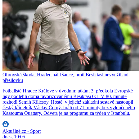
Obrovská škoda. Hradec pálil šance, proti Besiktasi nevyužil ani
přesilovku
Fotbalisté Hradce Králové v úvodním utkání 3. předkola Evropské
ligy podlehli doma favorizovanému Besiktasi 0:1. V 80. minutě
rozhodl Semih Kilicsoy. Hosté, v jejichž základní sestavě nastoupil
český křídelník Václav Černý, hráli od 71. minuty bez vyloučeného
Kassouma Ouattary. Odveta je na programu za týden v Istanbulu.
Aktuálně.cz - Sport
dnes, 19:05