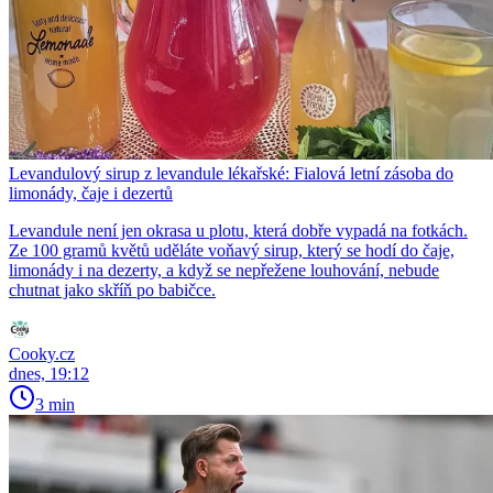
Levandulový sirup z levandule lékařské: Fialová letní zásoba do
limonády, čaje i dezertů
Levandule není jen okrasa u plotu, která dobře vypadá na fotkách.
Ze 100 gramů květů uděláte voňavý sirup, který se hodí do čaje,
limonády i na dezerty, a když se nepřežene louhování, nebude
chutnat jako skříň po babičce.
Cooky.cz
dnes, 19:12
3 min