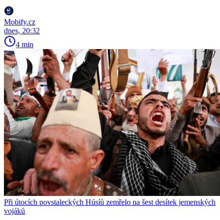
Mobify.cz
dnes, 20:32
4 min
Při útocích povstaleckých Húsíů zemřelo na šest desítek jemenských
vojáků