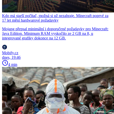
Kdo má starší počítač, možná si už nezahraje. Minecraft poprvé za
17 let mění hardwarové požadavky
Mojang přepsal minimální i doporučené požadavky pro Minecraft:
Java Edition. Minimum RAM vyskočilo ze 2 GB na 8, u
integrované grafiky dokonce na 12 GB.
Mobify.cz
dnes, 19:46
4 min