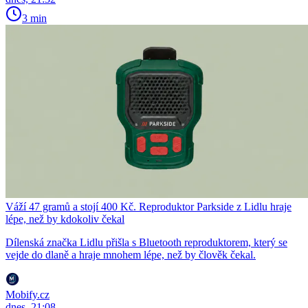
3 min
Váží 47 gramů a stojí 400 Kč. Reproduktor Parkside z Lidlu hraje
lépe, než by kdokoliv čekal
Dílenská značka Lidlu přišla s Bluetooth reproduktorem, který se
vejde do dlaně a hraje mnohem lépe, než by člověk čekal.
Mobify.cz
dnes, 21:08