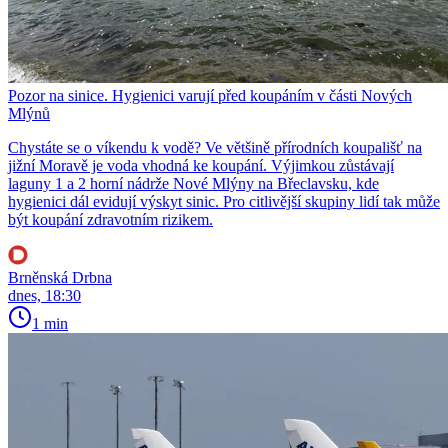
Pozor na sinice. Hygienici varují před koupáním v části Nových
Mlýnů
Chystáte se o víkendu k vodě? Ve většině přírodních koupališť na
jižní Moravě je voda vhodná ke koupání. Výjimkou zůstávají
laguny 1 a 2 horní nádrže Nové Mlýny na Břeclavsku, kde
hygienici dál evidují výskyt sinic. Pro citlivější skupiny lidí tak může
být koupání zdravotním rizikem.
Brněnská Drbna
dnes, 18:30
1 min