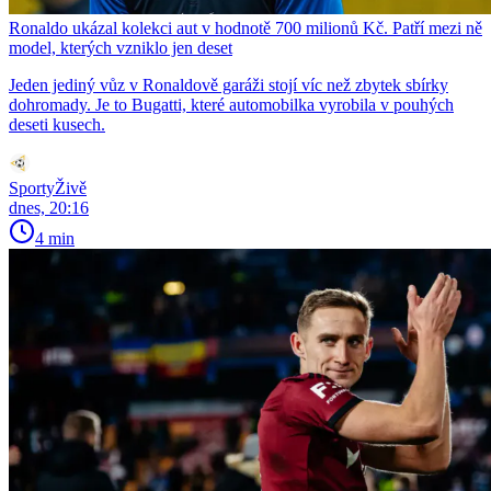
Ronaldo ukázal kolekci aut v hodnotě 700 milionů Kč. Patří mezi ně
model, kterých vzniklo jen deset
Jeden jediný vůz v Ronaldově garáži stojí víc než zbytek sbírky
dohromady. Je to Bugatti, které automobilka vyrobila v pouhých
deseti kusech.
SportyŽivě
dnes, 20:16
4 min