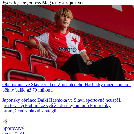
Vybrali jsme pro vás
Magazíny a zajímavosti
Obchodníci ze Slavie v akci. Z nechtěného Hashioky může kápnout
pěkný balík, až 70 milionů
Japonský obránce Daiki Hashioka ve Slavii sportovně neuspěl,
přesto z něj klub může vytěžit desítky milionů korun díky
promyšlené smluvní strategii.
SportyŽivě
dnes, 21:32