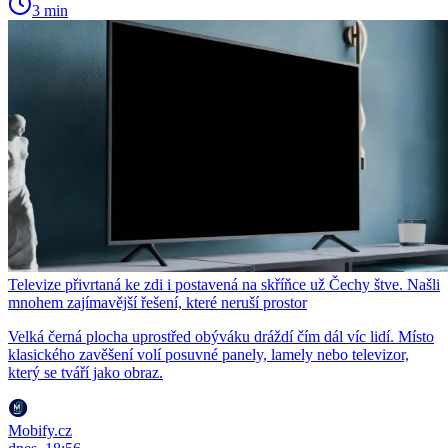
3 min
Televize přivrtaná ke zdi i postavená na skříňce už Čechy štve. Našli
mnohem zajímavější řešení, které neruší prostor
Velká černá plocha uprostřed obýváku dráždí čím dál víc lidí. Místo
klasického zavěšení volí posuvné panely, lamely nebo televizor,
který se tváří jako obraz.
Mobify.cz