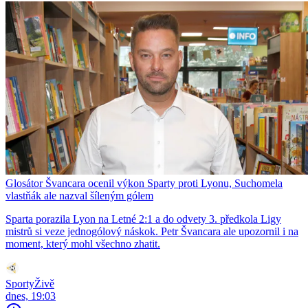
Glosátor Švancara ocenil výkon Sparty proti Lyonu, Suchomela
vlastňák ale nazval šíleným gólem
Sparta porazila Lyon na Letné 2:1 a do odvety 3. předkola Ligy
mistrů si veze jednogólový náskok. Petr Švancara ale upozornil i na
moment, který mohl všechno zhatit.
SportyŽivě
dnes, 19:03