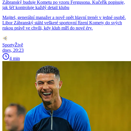
Zábranský buduje Kometu po vzoru Fergusona. Kučeřík popisuje,
jak šéf kontroluje každý detail klubu
Majitel, generální manažer a nově opět hlavní trenér v jedné osobě.
Libor Zábranský stáhl veškeré sportovní řízení Komety do svých
rukou právě ve chvíli, kdy klub míří do nové éry.
SportyŽivě
dnes, 20:23
4 min