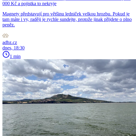
000 Kč a pojistka to nekryje
Magnety představují pro většinu ledniček velkou hrozbu. Pokud je
tam máte i vy, raději je rychle sundejte, protože jinak přijdete o plno
peněz.
adbz.cz
dnes, 18:30
1 min