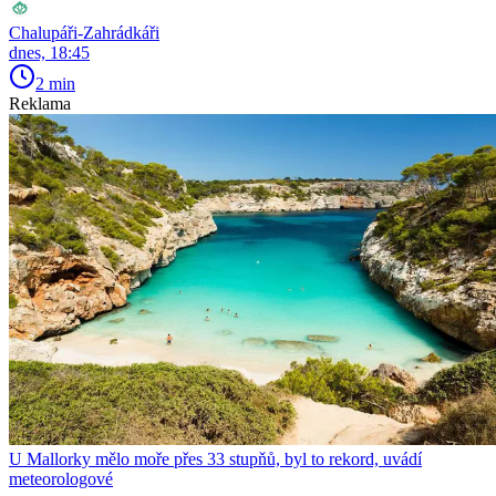
Chalupáři-Zahrádkáři
dnes, 18:45
2 min
Reklama
U Mallorky mělo moře přes 33 stupňů, byl to rekord, uvádí
meteorologové