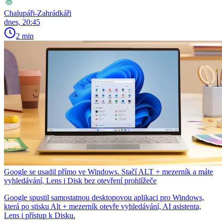
Chalupáři-Zahrádkáři
dnes, 20:45
2 min
Google se usadil přímo ve Windows. Stačí ALT + mezerník a máte
vyhledávání, Lens i Disk bez otevření prohlížeče
Google spustil samostatnou desktopovou aplikaci pro Windows,
která po stisku Alt + mezerník otevře vyhledávání, AI asistenta,
Lens i přístup k Disku.