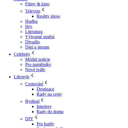
Filmy & kino
Televize
Reality show
Hudba
Hry
Literatura
Výtvarné umění
Divadlo
Digi a stream
Celebrity
Módní policie
Pro pamětníky
Nové tváře
Lifestyle
Cestování
Destinace
Rady na cesty
Bydlení
Interiery
Rady do domu
DIY
Pro kutily