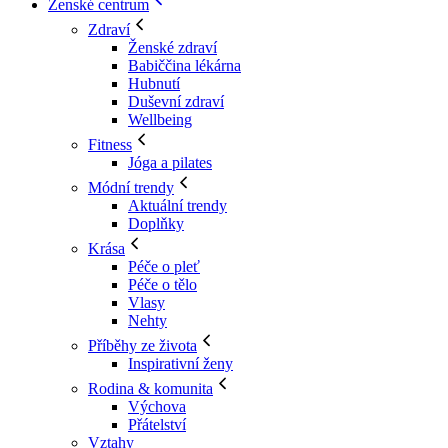
Ženské centrum
Zdraví
Ženské zdraví
Babiččina lékárna
Hubnutí
Duševní zdraví
Wellbeing
Fitness
Jóga a pilates
Módní trendy
Aktuální trendy
Doplňky
Krása
Péče o pleť
Péče o tělo
Vlasy
Nehty
Příběhy ze života
Inspirativní ženy
Rodina & komunita
Výchova
Přátelství
Vztahy