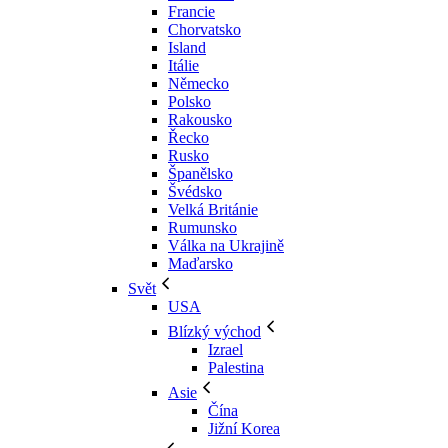
Francie
Chorvatsko
Island
Itálie
Německo
Polsko
Rakousko
Řecko
Rusko
Španělsko
Švédsko
Velká Británie
Rumunsko
Válka na Ukrajině
Maďarsko
Svět
USA
Blízký východ
Izrael
Palestina
Asie
Čína
Jižní Korea