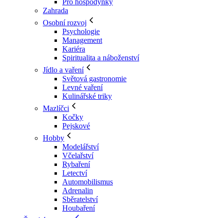
Pro hospodyňky
Zahrada
Osobní rozvoj
Psychologie
Management
Kariéra
Spiritualita a náboženství
Jídlo a vaření
Světová gastronomie
Levné vaření
Kulinářské triky
Mazlíčci
Kočky
Pejskové
Hobby
Modelářství
Včelařství
Rybaření
Letectví
Automobilismus
Adrenalin
Sběratelství
Houbaření