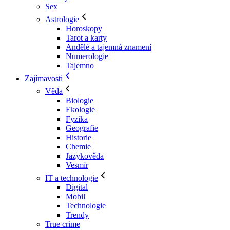
Sex
Astrologie
Horoskopy
Tarot a karty
Andělé a tajemná znamení
Numerologie
Tajemno
Zajímavosti
Věda
Biologie
Ekologie
Fyzika
Geografie
Historie
Chemie
Jazykověda
Vesmír
IT a technologie
Digital
Mobil
Technologie
Trendy
True crime