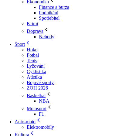
Ekonomika
Finance a burza
Podnikání
Spotřebitel
Krimi
Doprava
Nehody
Sport
Hokej
Fotbal
Tenis
Lyžování
Cyklistika
Atletika
Bojové sporty
ZOH 2026
Basketbal
NBA
Motosport
F1
Auto-moto
Elektromobily
Kultura