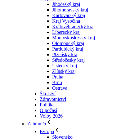
Jihočeský kraj
Jihomoravský kraj
Karlovarský kraj
Kraj Vysočina
Králověhradecký kraj
Liberecký kraj
Moravskoslezský kraj
Olomoucký kraj
Pardubický kraj
Plzeňský kraj
Středočeský kraj
Ústecký kraj
Zlínský kraj
Praha
Brno
Ostrava
Školství
Zdravotnictví
Politika
O počasí
Volby 2026
Zahraničí
Evropa
Slovensko