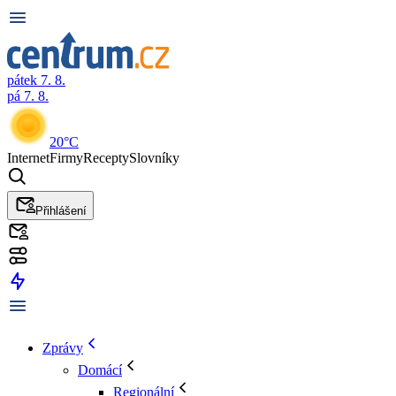
pátek 7. 8.
pá 7. 8.
20°C
Internet
Firmy
Recepty
Slovníky
Přihlášení
Zprávy
Domácí
Regionální